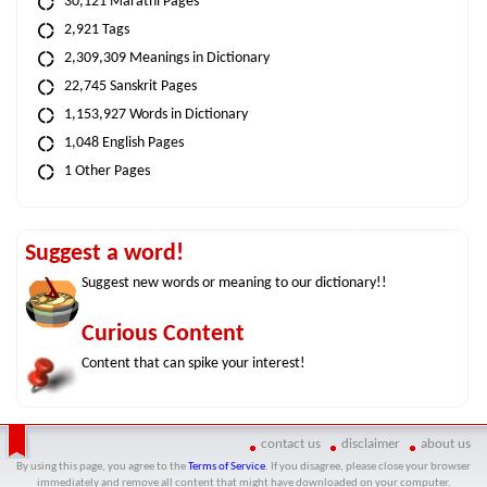
30,121 Marathi Pages
2,921 Tags
2,309,309 Meanings in Dictionary
22,745 Sanskrit Pages
1,153,927 Words in Dictionary
1,048 English Pages
1 Other Pages
Suggest a word!
Suggest new words or meaning to our dictionary!!
Curious Content
Content that can spike your interest!
contact us
disclaimer
about us
By using this page, you agree to the
Terms of Service
. If you disagree, please close your browser
immediately and remove all content that might have downloaded on your computer.