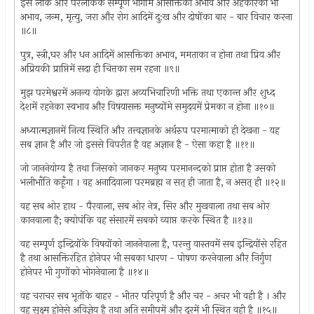
इस लोक और परलोकके सम्पूर्ण भोगोंमें आसक्तिका अभाव और अहंकारका भी
अभाव, जन्म, मृत्यु, जरा और रोग आदिमें दु:ख और दोषोंका बार - बार विचार करना
॥८॥
पुत्र, स्त्री,घर और धन आदिमें आसक्तिका अभाव, ममताका न होना तथा प्रिय और
अप्रियकी प्राप्तिमें सदा ही चित्तका सम रहना ॥९॥
मुझ परमेश्वरमें अनन्य योगके द्वारा अव्यभिचारिणी भक्ति तथा एकान्त और शुध्द
देशमें रहनेका स्वभाव और विषयासक्त मनुष्योंमे समुदयमें प्रेमका न होना ॥१०॥
अध्यात्मज्ञानमें नित्य स्थिति और तत्त्वज्ञानके अर्थरुप परमात्माको ही देखना - यह
सब ज्ञान है और जो इससे विपरीत है वह अज्ञान है - ऐसा कहा है ॥११॥
जो जाननेयोग्य है तथा जिसको जानकर मनुष्य परमानन्दको प्राप्त होता है उसको
भलीभाँति कहूँगा । वह अनादिवाला परमब्रह्म न सत् ही जाता है, न असत् ही ॥१२॥
वह सब ओर हाथ - पैरवाला, सब ओर नेत्र, सिर और मुखवाला तथा सब ओर
कानवाला है; क्योपंकि वह संसारमें सबको व्याप्त करके स्थित है ॥१३॥
वह सम्पूर्ण इन्द्रियोंके विषयोंको जाननेवाला है, परन्तु वास्तवमें सब इन्द्रियोंसे रहित
है तथा आसक्तिरहित होनेपर भी सबका धारण - पोषण करनेवाला और निर्गुण
होनेपर भी गुणोंको भोगनेवाला है ॥१४॥
वह चराचर सब भूतोंके बाहर - भीतर परिपूर्ण है और चर - अचर भी वही है । और
वह सूक्ष्म होनेसे अविज्ञेय है तथा अति समीपमें और दूरमें भी स्थित वही है ॥१५॥