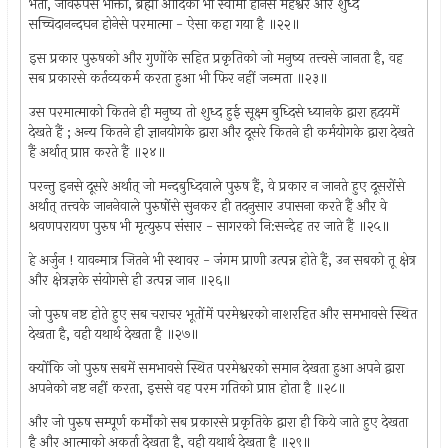
भर्ता, जीवरुपसे भोक्ता, ब्रह्मा आदिका भी स्वामी होनेसे महेश्वर और शुध्द
सच्चिदानन्दघन होनेसे परमात्मा - ऐसा कहा गया है ॥२२॥
इस प्रकार पुरुषको और गुणोंके सहित प्रकृतिको जो मनुष्य तत्त्वसे जानता है, वह
सब प्रकारसे कर्तव्यकर्म करता हुआ भी फिर नहीं जन्मता ॥२३॥
उस परमात्माको कितने ही मनुष्य तो शुध्द हुई सूक्ष्म बुध्दिसे ध्यानके द्वारा हृदयमें
देखते हैं ; अन्य कितने ही ज्ञानयोगके द्वारा और दूसरे कितने ही कर्मयोगके द्वारा देखते
हैं अर्थात् प्राप्त करते हैं ॥२४॥
परन्तु इनसे दूसरे अर्थात् जो मन्दबुध्दिवाले पुरुष हैं, वे प्रकार न जानते हुए दूसरोंसे
अर्थात् तत्त्वके जाननेवाले पुरुषोंसे सुनकर ही तदनुसार उपासना करते हैं और वे
श्रवणपरायण पुरुष भी मृत्युरुप संसार - सागरको नि:सन्देह तर जाते हैं ॥२५॥
हे अर्जुन ! यावन्मात्र जितने भी स्थावर - जंगम प्राणी उत्पन्न होते हैं, उन सबको तू क्षेत्र
और क्षेत्रज्ञके संयोगसे ही उत्पन्न जान ॥२६॥
जो पुरुष नष्ट होते हुए सब चराचर भूतोंमें परमेश्वरको नाशरहित और समभावसे स्थित
देखता है, वही यथार्थ देखता है ॥२७॥
क्योंकि जो पुरुष सबमें समभावसे स्थित परमेश्वरको समान देखता हुआ अपने द्वारा
अपनेको नष्ट नहीं करता, इससे वह परम गतिको प्राप्त होता है ॥२८॥
और जो पुरुष सम्पूर्ण कर्मोंको सब प्रकारसे प्रकृतिके द्वारा ही किये जाते हुए देखता
है और आत्माको अकर्ता देखता है, वही यथार्थ देखता है ॥२९॥