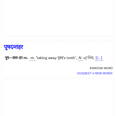
पूषदन्तहर
पूष—दन्त-हर
m.
m.
‘taking away
पूषन्
's teeth’,
N.
of
शिव
,
[L.]
RANDOM WORD
SUGGEST A NEW WORD!