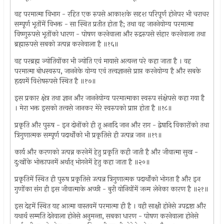
वह परमात्मा विभाग - रहित एक रुपसे आकाशके सदृश परिपूर्ण होनेपर भी चराचर
सम्पूर्ण भूतोंमें विभक्त - सा स्थित प्रतीत होता है; तथा वह जाननेयोग्य परमात्मा
विष्णुरुपसे भूतोंको धारण - पोषण करनेवाला और रुद्ररुपसे संहार करनेवाला तथा
ब्रह्मारुपसे सबको उत्पन्न करनेवाला है ॥१६॥
वह परब्रह्म ज्योतियोंका भी ज्योति एवं मायासे अत्यन्त परे कहा जाता है । वह
परमात्मा बोधस्वरुप, जाननेके योग्य एवं तत्त्वज्ञानसे प्राप्त करनेयोग्य है और सबके
हृदयमें विशेषरुपसे स्थित है ॥१७॥
इस प्रकार क्षेत्र तथा ज्ञान और जाननेयोग्य परमात्माका स्वरुप संक्षेपसे कहा गया है
। मेरा भक्त इसको तत्त्वसे जानकर मेरे स्वरुपको प्राप्त होता है ॥१८॥
प्रकृति और पुरुष - इन दोनोंको ही तू अनादि जान और राग - द्वेषादि विकारोंको तथा
त्रिगुणात्मक सम्पूर्ण पदार्थोंको भी प्रकृतिसे ही उत्पन्न जान ॥१९॥
कार्य और करणको उत्पन्न करनेमें हेतु प्रकृति कही जाती है और जीवात्मा सुख -
दु:खोंके भोक्तापनमें अर्थात् भोगनेमें हेतु कहा जाता है ॥२०॥
प्रकृतिमें स्थित ही पुरुष प्रकृतिसे उत्पन्न त्रिगुणात्मक पदार्थोंको भोगता है और इन
गुणोंका संग ही इस जीवात्माके अच्छी - बुरी योनियोंमें जन्म लेनेका कारण है ॥२१॥
इस देहमें स्थित यह आत्मा वास्तवमें परमात्मा ही है । वही साक्षी होनेसे उपद्रष्टा और
यथार्थ सम्मति देनेवाला होनेसे अनुमन्ता, सबका धारण - पोषण करनेवाला होनेसे