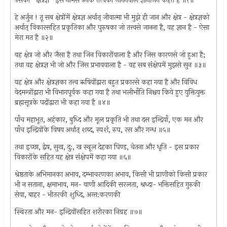
उसको ‘ क्षेत्रज्ञ ’ इस नामसे उनके तत्त्वको जाननेवाले ज्ञानीजन कहते हैं ॥१॥
हे अर्जुन ! तू सब क्षेत्रोंमें क्षेत्रज्ञ अर्थात् जीवात्मा भी मुझे ही जान और क्षेत्र - क्षेत्रज्ञको
अर्थात् विकारसहित प्रकृतिका और पुरुषका जो तत्त्वसे जानना है, वह ज्ञान है - ऐसा
मेरा मत है ॥२॥
वह क्षेत्र जो और जैसा है तथा जिन विकारोंवाला है और जिस कारणसे जो हुआ है;
तथा वह क्षेत्रज्ञ भी जो और जिस प्रभाववाला है - वह सब संक्षेपमें मुझसे सुन ॥३॥
यह क्षेत्र और क्षेत्रज्ञका तत्त्व ऋषियोंद्वारा बहुत प्रकारसे कहा गया है और विविध
वेदमन्त्रोंद्वारा भी विभागपूर्वक कहा गया है तथा भलीभाँति निश्चय किये हुए युक्तियुक्त
ब्रह्मसूत्रके पदोंद्वारा भी कहा गया है ॥४॥
पाँच महाभूत, अहंकार, बुध्दि और मूल प्रकृति भी तथा दस इन्द्रियाँ, एक मन और
पाँच इन्द्रियोंके विषय अर्थात् शब्द, स्पर्श, रुप, रस और गन्ध ॥५॥
तथा इच्छा, द्वेष, सुख, दु:, ख स्थूल देहका पिण्ड, चेतना और धृति - इस प्रकार
विकारोंके सहित यह क्षेत्र संक्षेपमें कहा गया ॥६॥
श्रेष्ठताके अभिमानका अभाव, दम्भाचरणका अभाव, किसी भी प्राणीको किसी प्रकार
भी न सताना, क्षमाभाव, मन- वाणी आदिकी सरलता, श्रध्दा- भक्तिसहित गुरुकी
सेवा, बाहर - भीतरकी शुध्दि, अन्त:करणकी
स्थिरता और मन- इन्द्रियोंसहित शरीरका निग्रह ॥७॥