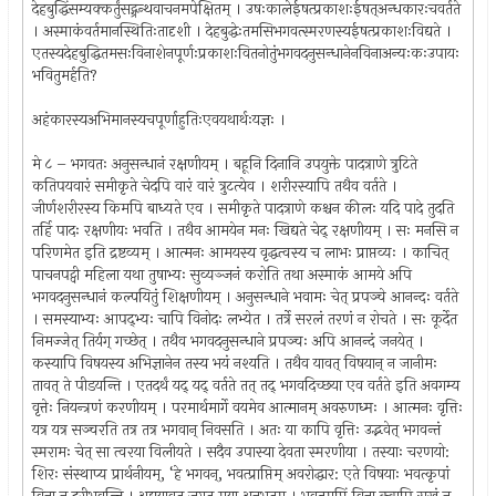
देहबुद्धिंसम्यक्कर्तुंसद्ग्रन्थवाचनमपेक्षितम् । उषःकालेईषत्प्रकाशःईषत्अन्धकारःचवर्तते
। अस्माकंवर्तमानस्थितिःतादृशी । देहबुद्धेःतमसिभगवत्स्मरणस्यईषत्प्रकाशःविद्यते ।
एतस्यदेहबुद्धितमसःविनाशेनपूर्णःप्रकाशःवितनोतुंभगवदनुसन्धानेनविनाअन्यःकःउपायः
भवितुमर्हति?
अहंकारस्यअभिमानस्यचपूर्णाहुतिःएवयथार्थःयज्ञः ।
मे ८ – भगवतः अनुसन्धानं रक्षणीयम् । बहूनि दिनानि उपयुक्ते पादत्राणे त्रुटिते
कतिपयवारं समीकृते चेदपि वारं वारं त्रुटत्येव । शरीरस्यापि तथैव वर्तते ।
जीर्णशरीरस्य किमपि बाध्यते एव । समीकृते पादत्राणे कश्चन कीलः यदि पादे तुदति
तर्हि पादः रक्षणीयः भवति । तथैव आमयेन मनः खिद्यते चेद् रक्षणीयम् । सः मनसि न
परिणमेत इति द्रष्टव्यम् । आत्मनः आमयस्य वृद्धत्वस्य च लाभः प्राप्तव्यः । काचित्
पाचनपट्वी महिला यथा तुषाभ्यः सुव्यञ्जनं करोति तथा अस्माकं आमये अपि
भगवदनुसन्धानं कल्पयितुं शिक्षणीयम् । अनुसन्धाने भवामः चेत् प्रपञ्चे आनन्दः वर्तते
। समस्याभ्यः आपद्भ्यः चापि विनोदः लभ्येत । तर्त्रे सरलं तरणं न रोचते । सः कूर्देत
निमज्जेत् तिर्यग् गच्छेत् । तथैव भगवदनुसन्धाने प्रपञ्चः अपि आनन्दं जनयेत् ।
कस्यापि विषयस्य अभिज्ञानेन तस्य भयं नश्यति । तथैव यावत् विषयान् न जानीमः
तावत् ते पीडयन्ति । एतदर्थं यद् यद् वर्तते तत् तद् भगवदिच्छया एव वर्तते इति अवगम्य
वृत्तेः नियन्त्रणं करणीयम् । परमार्थमार्गे वयमेव आत्मानम् अवरुणध्मः । आत्मनः वृत्तिः
यत्र यत्र सञ्चरति तत्र तत्र भगवान् निवसति । अतः या कापि वृत्तिः उद्भवेत् भगवन्तं
स्मरामः चेत् सा त्वरया विलीयते । सदैव उपास्या देवता स्मरणीया । तस्याः चरणयो:
शिरः संस्थाप्य प्रार्थनीयम्, ‘हे भगवन्, भवत्प्राप्तिम् अवरोद्धार: एते विषयाः भवत्कृपां