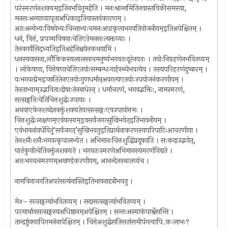
परंस्मरणंनशक्यम्इतिनभवितुमर्हति । मनःश्रान्तमितिनवास्तविकीसमस्या,
मनसःअन्याव्यापृताअधिकाइतिवास्तवंकारणम् ।
अतःअन्येभ्यःविषयेभ्यःचिन्ताभ्यःचमनःअपाकृत्यभगवतियोजनीयम्इतिअपेक्षितम् ।
धनं, वित्तं, प्रपञ्चविषयाःचेतिएतेमनसःत्यक्तव्याः ।
तेनकार्यंसिद्ध्यतिइतिअहंनिश्चयेनकथयामि ।
धनस्यवासना,लौकिकस्यलालसाचमनुष्यंभगवतःदूरंनयतः । तयोःनिग्रहणेनभवितव्यम्
। लोकेषणा, वित्तेषणाचेतिएतयोःसम्बन्धःगार्हस्थ्येभवत्येव । तस्यपरिहरणंदुष्करम् ।
यःभगवत्प्रेमइच्छतितेनएतयोःगुणधर्मान्अवगत्यएतयोःउपयोजनंकरणीयम् ।
तेनताभ्याम्उद्भविताःदोषाःतंनबाधेरन् । धर्माचरणं, भगवद्भक्तिः, नामस्मरणं,
सत्सङ्गतिःचेतिचित्तशुद्धेःउपायाः ।
अथवाएकेनशब्देनवक्तुंशक्यतेयत्सत्सङ्गःएवउपायोत्तमः ।
चित्तशुद्धेःलक्षणम्एवंयत्स्वम्इवसर्वंजगत्सुखिभवेत्इतिभावनीयम् ।
एवंभावनांवर्धयितुं‘सर्वंजगत्’सुखिभवतुइतिप्रार्थनाकरणस्यपरिपाटिःआचरणीया ।
तेनशनैःशनैःभगवत्कृपालभ्येत । अभिमानःचित्तशुद्धिंप्रदूषयति । सःकदाउद्भवेत्,
घातंकुर्यात्चेतिवक्तुंनशक्यते । भगवतःस्मरणेअभिमानस्यमरणंविद्यते ।
अतःभगवत्स्मरणम्अखण्डंकरणीयम्, आनन्देनस्थातव्यंच ।
नामविनाजगतिअपरंसत्यंनास्तिइतिभावनादृढीभवतु ।
मे४– सत्सङ्गत्यांभवितव्यम् । सदासत्सङ्गत्यांभवितव्यम् ।
परमार्थायसत्सङ्गस्यअधिष्ठानम्अपेक्षितम् । सन्तःअस्माकंपार्श्वेसन्ति ।
तान्द्रष्टुंक्वापिगमनंनापेक्षितम् । चित्तेअशुद्धेसतिसतांसमीपंगत्वापि.कःलाभः?