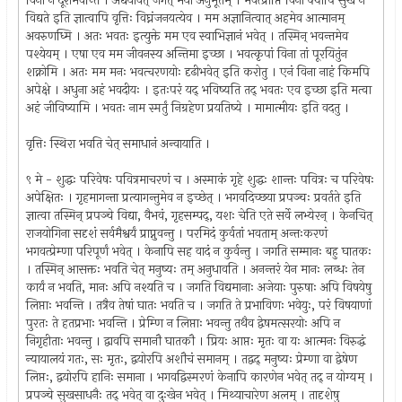
विना न दूरीभवन्ति । अद्ययावत् जगत् मया अनुभूतम् । भवत्प्राप्तिं विना क्वापि सुखं न
विद्यते इति ज्ञात्वापि वृत्तिः विघ्नंजनयत्येव । मम अज्ञानित्वात् अहमेव आत्मानम्
अवरुणध्मि । अतः भवतः इत्युक्ते मम एव स्वाभिज्ञानं भवेत् । तस्मिन् भवन्तमेव
पश्येयम् । एषा एव मम जीवनस्य अन्तिमा इच्छा । भवत्कृपां विना तां पूरयितुंन
शक्नोमि । अतः मम मनः भवत्चरणयोः दृढीभवेत् इति करोतु । एनं विना नाहं किमपि
अपेक्षे । अधुना अहं भवदीयः । इतःपरं यद् भविष्यति तद् भवतः एव इच्छा इति मत्वा
अहं जीविष्यामि । भवतः नाम स्मर्तुं निग्रहेण प्रयतिष्ये । मामात्मीयः इति वदतु ।
वृत्तिः स्थिरा भवति चेत् समाधानं अन्वायाति ।
९ मे - शुद्धः परिवेषः पवित्रमाचरणं च । अस्माकं गृहे शुद्धः शान्तः पवित्रः च परिवेषः
अपेक्षितः । गृहमागन्ता प्रत्यागन्तुमेव न इच्छेत् । भगवदिच्छया प्रपञ्चः प्रवर्तते इति
ज्ञात्वा तस्मिन् प्रपञ्चे विद्या, वैभवं, गृहसम्पद्, यशः चेति एते सर्वे लभ्येरन् । केनचित्
राजयोगिना सदृशं सर्वमैश्वर्यं प्राप्नुवन्तु । परमिदं कुर्वतां भवताम् अन्तःकरणं
भगवत्प्रेम्णा परिपूर्णं भवेत् । केनापि सह वादं न कुर्वन्तु । जगति सम्मानः बहु घातकः
। तस्मिन् आसक्तः भवति चेत् मनुष्यः तम् अनुधावति । अनन्तरं येन मानः लब्धः तेन
कार्यं न भवति, मानः अपि नश्यति च । जगति विद्यमानाः अजेयाः पुरुषाः अपि विषयेषु
लिप्ताः भवन्ति । तत्रैव तेषां घातः भवति च । जगति ते प्रभाविणः भवेयुः, परं विषयाणां
पुरतः ते हतप्रभाः भवन्ति । प्रेम्णि न लिप्ताः भवन्तु तथैव द्वेषमत्सरयोः अपि न
निगृहीताः भवन्तु । द्वावपि समानौ घातकौ । प्रियः आप्तः मृतः वा यः आत्मनः विरुद्धं
न्यायालयं गतः, सः मृतः, द्वयोरपि अशौचं समानम् । तद्वद् मनुष्यः प्रेम्णा वा द्वेषेण
लिप्तः, द्वयोरपि हानिः समाना । भगवद्विस्मरणं केनापि कारणेन भवेत् तद् न योग्यम् ।
प्रपञ्चे सुखसाधनैः तद् भवेत् वा दुःखेन भवेत् । मिथ्याचारेण अलम् । तादृशेषु