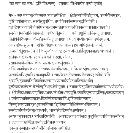
’यत्र नाम तत्र रामः’ इति विश्वसन्तु । रघुनाथः विशेषत्वेन कृपां कुर्यात् ।
मे२ - साधनायाम्अतीवसावधानताअपेक्षिता । क्षेत्रंसम्यक्सिद्धंकृतम्, उत्तमंबीजम्उप्तं,
वृष्टिःपर्याप्ताजाता, सस्यंसुष्ठुवर्धितं, तथापिकार्यंसम्पन्नम्इतिनास्ति ।
यतोहियथायथाएकैकंसोपानम्अग्रेगम्यतेतथातथाअधिकासावधानताअपेक्ष्यते ।
सस्येवर्धमानेसतिनाशस्यद्वेकारणेभवितुमर्हतः । एकंपशुभिःप्रविश्यकृतःनाशः,
द्वितीयंकीटैःअथवा‘टोळा’क्रमणेनकृतःनाशः । एतयोर्मध्येप्रथमंकारणंस्थूलम्,
अपरम्ईषत्सूक्ष्मम् । क्षेत्रेप्रविष्टाःपशवःसामान्यदृष्ट्याअपिसहजंज्ञायन्ते,
तान्गमयितुंशक्यतेच । किन्तुकीटाःयदिसस्यंखादन्तितर्हिसूक्ष्मतयाद्रष्टव्यंभवति ।
वृतिंकृत्वाक्षेत्रस्यसंरक्षणंशक्यते । रक्षां, गोमयं,
रसायनंवायोजयित्वाकीटात्सस्यरक्षणंकर्तुंशक्यते ।
अस्मिन्कार्येकृषकेणसततंसावधानेनभवितव्यम् । निरन्तरंक्षेत्रम्अवधातव्यम् ।
परमार्थेअपिएषःनियमःअनुवर्तते । साधकेनअतीवसावधानेनव्यवहरणीयंभवति ।
क्षेत्रंरक्षितुंयथावृतिःक्रियतेतथासंसारःपरमार्थंपरितःवृतिरूपःभवेत् ।
वृत्यैखाद्यंजलंचलभ्येतेचेत्वृतिःएवक्षेत्रंभुङ्क्ते । तथानभवेत्इतिसावधानेनसंसारःपोषणीयः
। क्षेत्रेकीटाःलग्नाःवाइतियथाअवधानंभवेत्तथास्ववृत्तिःक्वापियुक्तावाइतिसूक्ष्मतयाद्रष्टव्यम्
। एवंसावधानेनव्यवहारःक्रियतेचेत्सस्यप्राप्तिःइतिकार्यंसम्पन्नम् ।
किन्तु‘सस्यंप्राप्तम्अधुनाकाचिन्ता?’इतिमत्वानिश्चिन्तेननभवितव्यम् ।
सस्यंप्राप्तंपरंमर्दनम्आवश्यकं, धान्यंसंग्रहिण्यांरक्षणीयम् ।
अन्यथामूषकादयःधान्यंखादिष्यन्ति । अथयदाआवश्यकंतदा कुट्टयित्वात्वक्निष्कासनीयम्
। तदाकणःखण्डितःनभवेत्इतिअवधातव्यम् ।
एवम्आरम्भात्अन्तपर्यन्तंनितरांजागराअपेक्षिता ।