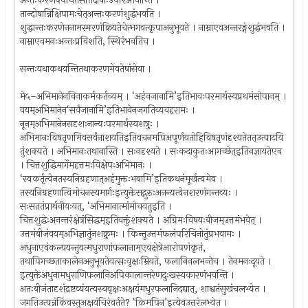
अन्तःकरणेक्वथितेसतिदोषाःउपरिआयान्ति ।
तान्दोषान्निक्षिपामःचेत्अन्तःकरणंशुद्धंभवति ।
शुद्धान्तःकरणेननामस्मरणंक्रियतेचेत्भगवत्कृपाअनुभूयते । नाम्नाएवअन्तरङ्गंशुद्धंभवति ।
नाम्नाएवमनःअन्तःप्रविशति, स्थिरंभवतिच ।
सन्तःयथाकथयन्तितथाकरणमेवतेषांसेवा ।
मे५–अभिमानेनविनाकर्मकर्तव्यम् । ‘अहंनजानामि’इतिभावःपरमार्थस्यप्रथमंसोपानम् ।
वयम्अभिमानेन‘सर्वंजानामि’इतिभावेनजगतिव्यवहरामः ।
नूनम्अभिमानेनसदृशःनान्यःपरमार्थस्यशत्रुः ।
अभिमानःविषतृणमिवसर्वंनाशयतिइतिवचनमपिअपूर्णंयतोहिविषतृणंदृश्यतेतत्उत्पाटयि
तुंशक्यते । अभिमानःतथानास्ति । सःनदृश्यते । सःकदाकुतःआगच्छेत्इतिनज्ञायतेएव
। चित्तशुद्धिमार्गेमहत्तमःविक्षेपःअभिमानः ।
‘स्वकर्तृत्वेनतस्यनिग्रहणात्अहंमुक्तःभवामि’इतिकथनंमूर्खत्वमेव ।
तस्यनिग्रहणात्विमोचनस्यमार्गःइत्युक्तेसद्गुरुःअनन्यत्वेनशरणंगन्तव्यः ।
सःसततंप्रार्थनीयःयत्, ‘अभिमानात्मांमोचयतुइति ।
चित्तशुद्धेःअनन्तरंक्षेत्रंसिद्धम्इतिवक्तुंशक्यते । अग्रिमःविषयःबीजम्उत्तमंभवेत् ।
उत्तमंबीजंवयम्अभिज्ञातुंनशक्नुमः । किन्तुउत्तमंफलंपरिचिनोतुंप्रभवामः ।
अधुनाएवंकल्पयन्तुयत्मधुराणांफलानाम्एवक्षेत्रेआरोपणंकृतं,
तथापिगच्छताकालेनअनुभूयतेयत्सःवृक्षःम्रियते, फलानिनलभन्तेच । तेनमनःदूयते ।
इत्युक्तेअधुनामधुराणिफलानिअपिकालान्तरेणदुःखस्यकारणंभवन्ति ।
अतःबीजंतादृशंद्रष्टव्यंयत्यस्यवृक्षःअक्षयंमधुरफलानिदद्यात्, शाश्वतंसुखंचलभ्येत ।
जगतिउत्पन्नंकिंवस्तुअक्षयंचिरंवर्तते? ‘किमपिन’इत्येवउत्तरंलभ्येत ।