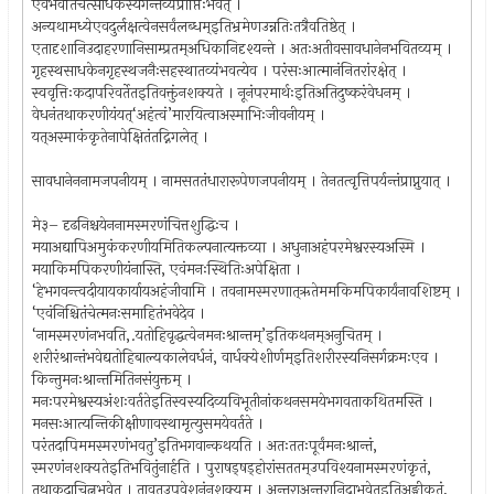
एवंभवतिचेत्साधकस्यगन्तव्यप्राप्तिःभवेत् ।
अन्यथामध्येएवदुर्लक्षत्वेनसर्वंलब्धम्इतिभ्रमेणउन्नतिःतत्रैवतिष्ठेत् ।
एतादृशानिउदाहरणानिसाम्प्रतम्अधिकानिदृश्यन्ते । अतःअतीवसावधानेनभवितव्यम् ।
गृहस्थसाधकेनगृहस्थजनैःसहस्थातव्यंभवत्येव । परंसःआत्मानंनितरांरक्षेत् ।
स्ववृत्तिःकदापरिवर्तेतइतिवक्तुंनशक्यते । नूनंपरमार्थःइतिअतिदुष्करंवेधनम् ।
वेधनंतथाकरणीयंयत्‘अहंत्वं’मारयित्वाअस्माभिःजीवनीयम् ।
यत्अस्माकंकृतेनापेक्षितंतद्निगलेत् ।
सावधानेननामजपनीयम् । नामसततंधारारूपेणजपनीयम् । तेनतत्वृत्तिपर्यन्तंप्राप्नुयात् ।
मे३– दृढनिश्चयेननामस्मरणंचित्तशुद्धिःच ।
मयाअद्यापिअमुकंकरणीयमितिकल्पनात्यक्तव्या । अधुनाअहंपरमेश्वरस्यअस्मि ।
मयाकिमपिकरणीयंनास्ति, एवंमनःस्थितिःअपेक्षिता ।
‘हेभगवन्त्वदीयायकार्यायअहंजीवामि । तवनामस्मरणात्ऋतेममकिमपिकार्यंनावशिष्टम् ।
‘एवंनिश्चितंचेत्मनःसमाहितंभवेदेव ।
‘नामस्मरणंनभवति,.यतोहिवृद्धत्वेनमनःश्रान्तम्’इतिकथनम्अनुचितम् ।
शरीरंश्रान्तंभवेद्यतोहिबाल्यकालेवर्धनं, वार्धक्येशीर्णम्इतिशरीरस्यनिसर्गक्रमःएव ।
किन्तुमनःश्रान्तमितिनसंयुक्तम् ।
मनःपरमेश्वस्यअंशःवर्ततेइतिस्वस्यदिव्यविभूतीनांकथनसमयेभगवताकथितमस्ति ।
मनसःआत्यन्तिकीक्षीणावस्थामृत्युसमयेवर्तते ।
परंतदापिममस्मरणंभवतु’इतिभगवान्कथयति । अतःततःपूर्वंमनःश्रान्तं,
स्मरणंनशक्यतेइतिभवितुंनार्हति । पुराषड्षड्होरांसततम्उपविश्यनामस्मरणंकृतं,
तथाकदाचित्नभवेत् । तावत्उपवेशनंनशक्यम् । अन्तराअन्तरानिद्राभवेत्इतिअङ्गीकृतं,