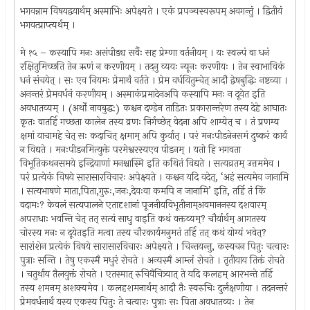
भगवन्नाम विषयद्वयार्थम् अस्माभिः अपेक्ष्यते । एकं प्रपञ्चस्वरूपम् अवगन्तुं । द्वितीयं
भगवत्प्राप्त्यर्थम् ।
मे १५ – कस्यापि मनः असंपीड्य सर्वैः सह प्रेम्णा वर्तनीयम् । यः स्वल्पं वा धनं
रक्षितुमिच्छति तेन ऋणं न करणीयम् । तदनु व्ययः न्यूनः करणीयः । तेन स्वाभाविकं
धनं संचयेत् । सः एव नियमः प्रेमार्थं वर्तते । प्रेम वर्धयितुम्चेत् आदौ द्वेषबुद्धिः नष्टव्या ।
अनन्तरं प्रेमवर्धनं करणीयम् । अस्माकंप्रमादेनअपि कस्यापि मनः न दूयेत इति
अवधातव्यम् । (अर्थो नावबुद्ध:) कश्चन दण्डेन ताडितः प्रकारान्तरेण तस्य देहे आघातः
कृतः वातर्हि गच्छता कालेन तस्य व्रणः निर्गच्छेत् वेदना अपि शाम्येत् च । तं प्रणम्य
क्षमां याचामहे चेत् सः कदाचित् क्षमाम् अपि कुर्यात् । परं मनःपीडनेनसमं दुष्करं कार्यं
न विद्यते । मनःपीडनमित्युक्ते परमेश्वरस्यएव पीडनम् । यतो हि भगवता
विभूतिकथनसमये इन्द्रियाणां मनश्चास्मि इति कथितं विद्यते । सत्यव्रतम् उत्तममेव ।
परं प्रत्येकं विषये सारासारविचारः अपेक्ष्यते । कश्चन यदि वदेत्, ‘अहं सत्यमेव जानामि
। सत्यभाषणे माता,पिता,गुरुः,जनः,देवःवा कमपि न जानामि’ इति, तर्हि तं किं
वदामः? केवलं सत्यपालने एतादृशानां पूजनीयविभूतीनाम्अवमाननस्य दशवारम्
अपराधाः भवन्ति चेत् तत् सत्यं साधु वाइति कथं वक्तव्यम्? चौर्यार्थम् आगतस्य
चोरस्य मनः न दूयेतइति मत्वा तस्य चौरकार्यमनुमतं तर्हि तत् कथं योग्यं भवेत्?
सारांशेन प्रत्येकं विषये सारासारविचारः अपेक्ष्यते । चिन्तयन्तु, कस्यचन पितुः चत्वारः
पुत्राः सन्ति । तेषु एकस्मै मधुरं रोचते । अन्यस्मै आम्लं रोचते । तृतीयाय तिक्तं रोचते
। चतुर्थाय तैलयुक्तं रोचते । एतस्मात् रुचिवैचित्र्यात् ते यदि कलहम् आरभन्ते तर्हि
तस्य शमनम् अशक्यमेव । कलहशमनार्थम् आदौ तैः स्वरुचिः दुर्लक्षणीया । तदनन्तरं
प्रेमवर्धनार्थं यस्य एकस्य पितुः ते चत्वारः पुत्राः सः पिता अवधातव्यः । तेन