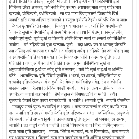
इति चिन्तितं परं क्रीडालुः सुहृद् मिलितः । तस्य इच्छा कथं परिहरणीया इति
विचिन्त्य क्रीडा आरब्धा, एवं भवति चेत् कथम्? अद्ययावत् माता बहून् परिश्रमान्
कृतवती, पोषितवती, वर्धापितवती । सा एव माता विवाहानन्तरं विषयभोगे विघ्नं
जनयति इति मत्वा अरिणा समंभासते । वस्तुतः द्वयोरपि देहयोः कोऽपि भेदः न जातः
। केवलं वृत्त्यांपरिवर्तनं जातम् । विषयेषु एव आसक्तः जातः तर्हि किं करणीयम्?
‘कथमहं सुखी भविष्यामि’ इति अस्माभिः स्वकल्पनया निश्चितम् । परम् अस्मिन्
जगति पूर्णं सुखं, पूर्णं दुःखं वा किमपि अस्ति किम्? सत्यं वा असत्यं वयं निश्चितं न
जानीमः । परं तद्विषये वयं वृथा कल्पनाः कुर्मः । यदा अन्यः कश्चन अस्मान् पीडयति
तदा तस्मिन् अर्धं कल्पना एव वर्तते । अवशिष्टम् अर्धम् । तद्विषये ‘तेन दत्तां पीडाम् अहं
न स्वीकरोमि’ इति भावना भवेत् । तेन विषयः समाप्नोति । अस्माकं वृत्तिः सततं
परिवर्तते । जगत् अपि सततं परिवर्तते । अतः अमुकपरिस्थित्या सुखं वा
अमुकपरिस्थित्या दुःखं वा भवेत् इति न सत्यम् । यतो हि सुखं च दुःखं च अस्थिरे
वर्तेते । शास्त्रनियमाः वृत्तिं स्थिरां कुर्वन्ति । भजनं, ग्रन्थपठनं, मन्दिरनिर्माणं च
इत्यादीन् वृत्तिपरिष्करणार्थं न कुर्मः चेत् केवलं मनोविनोदः भवेत्, तेन न कोऽपि
वास्तवः लाभः । रेलयानं प्रतिदिनं काशीं गच्छति । परं सा तस्य न तीर्थयात्रा । अन्तः
उपविष्टानां जनानां यात्रा भवति । तेषां गङ्गास्नानं विश्वेश्वरदर्शनं च भवति । तथैव
पूजापाठं केवलं देहेन कृत्वा परमार्थप्राप्तिः न भवति । अस्माकं वृत्तिः भगवति योजनीया
। भगवद्रूपं सततं पुरतः स्थापयितुं न शक्नुमः । तस्य रूपस्मरणं न भवेत् तथापि तस्य
नाम जपामि इति स्मरणं भवति चेदपि वृत्तेः परिष्करणं भवेत् । कस्मिञ्श्चित् लघुकणे
नेत्रं गच्छति सति सः नयनंतुदति । तस्यापेक्षया वृत्तिः सूक्ष्मा । तां भगवान् एव सम्यग्
जानाति । तत्र चातुर्यं कार्यं न करोति । प्राप्ते विषयभोगे यः न लिप्तः तस्मिन् भगवतः
कृपा जाता इति ज्ञातव्यम् । भगवतः भिन्नं न स्थातव्यं, सः न विस्मर्तव्यः, तस्य स्मरणे
एव अवस्थातव्यम् । निरन्तरं तस्य नाम जपनीयम् च इति अस्मिन् वास्तवं समाधानं