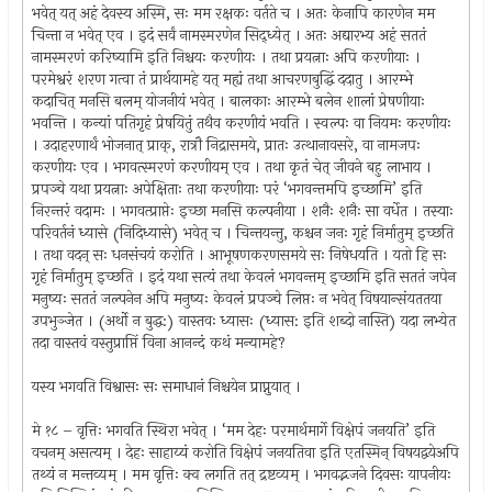
भवेत् यत् अहं देवस्य अस्मि, सः मम रक्षकः वर्तते च । अतः केनापि कारणेन मम
चिन्ता न भवेत् एव । इदं सर्वं नामस्मरणेन सिद्ध्येत् । अतः अद्यारभ्य अहं सततं
नामस्मरणं करिष्यामि इति निश्चयः करणीयः । तथा प्रयत्नाः अपि करणीयाः ।
परमेश्वरं शरण गत्वा तं प्रार्थयामहे यत् मह्यं तथा आचरणबुद्धिं ददातु । आरम्भे
कदाचित् मनसि बलम् योजनीयं भवेत् । बालकाः आरम्भे बलेन शालां प्रेषणीयाः
भवन्ति । कन्यां पतिगृहं प्रेषयितुं तथैव करणीयं भवति । स्वल्पः वा नियमः करणीयः
। उदाहरणार्थं भोजनात् प्राक्, रात्रौ निद्रासमये, प्रातः उत्थानावसरे, वा नामजपः
करणीयः एव । भगवत्स्मरणं करणीयम् एव । तथा कृतं चेत् जीवने बहु लाभाय ।
प्रपञ्चे यथा प्रयत्नाः अपेक्षिताः तथा करणीयाः परं ‘भगवन्तमपि इच्छामि’ इति
निरन्तरं वदामः । भगवत्प्राप्तेः इच्छा मनसि कल्पनीया । शनैः शनैः सा वर्धेत । तस्याः
परिवर्तनं ध्यासे (निदिध्यासे) भवेत् च । चिन्तयन्तु, कश्चन जनः गृहं निर्मातुम् इच्छति
। तथा वदन् सः धनसंचयं करोति । आभूषणकरणसमये सः निषेधयति । यतो हि सः
गृहं निर्मातुम् इच्छति । इदं यथा सत्यं तथा केवलं भगवन्तम् इच्छामि इति सततं जपेन
मनुष्यः सततं जल्पनेन अपि मनुष्यः केवलं प्रपञ्चे लिप्तः न भवेत् विषयान्संयततया
उपभुञ्जेत । (अर्थो न बुद्ध:) वास्तवः ध्यासः (ध्यास: इति शब्दो नास्ति) यदा लभ्येत
तदा वास्तवं वस्तुप्राप्तिं विना आनन्दं कथं मन्यामहे?
यस्य भगवति विश्वासः सः समाधानं निश्चयेन प्राप्नुयात् ।
मे १८ – वृत्तिः भगवति स्थिरा भवेत् । ‘मम देहः परमार्थमार्गे विक्षेपं जनयति’ इति
वचनम् असत्यम् । देहः साहाय्यं करोति विक्षेपं जनयतिवा इति एतस्मिन् विषयद्वयेअपि
तथ्यं न मन्तव्यम् । मम वृत्तिः क्व लगति तत् द्रष्टव्यम् । भगवद्भजने दिवसः यापनीयः