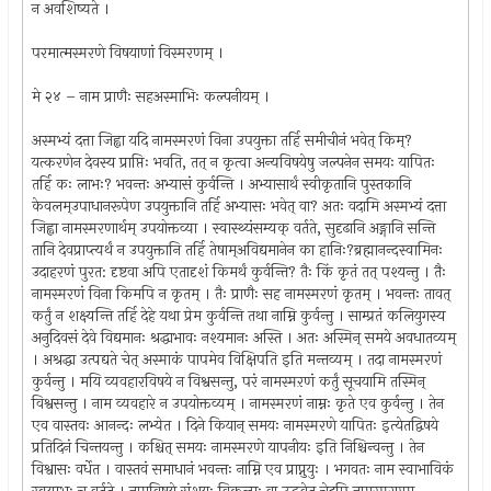
न अवशिष्यते ।
परमात्मस्मरणे विषयाणां विस्मरणम् ।
मे २४ – नाम प्राणैः सहअस्माभिः कल्पनीयम् ।
अस्मभ्यं दत्ता जिह्वा यदि नामस्मरणं विना उपयुक्ता तर्हि समीचीनं भवेत् किम्?
यत्करणेन देवस्य प्राप्तिः भवति, तत् न कृत्वा अन्यविषयेषु जल्पनेन समयः यापितः
तर्हि कः लाभः? भवन्तः अभ्यासं कुर्वन्ति । अभ्यासार्थं स्वीकृतानि पुस्तकानि
केवलम्उपाधानरूपेण उपयुक्तानि तर्हि अभ्यासः भवेत् वा? अतः वदामि अस्मभ्यं दत्ता
जिह्वा नामस्मरणार्थम् उपयोक्तव्या । स्वास्थ्यंसम्यक् वर्तते, सुदृढानि अङ्गानि सन्ति
तानि देवप्राप्त्यर्थं न उपयुक्तानि तर्हि तेषाम्अविद्यमानेन का हानिः?ब्रह्मानन्दस्वामिनः
उदाहरणं पुरत: दृष्टवा अपि एतादृशं किमर्थं कुर्वन्ति? तैः किं कृतं तत् पश्यन्तु । तैः
नामस्मरणं विना किमपि न कृतम् । तैः प्राणैः सह नामस्मरणं कृतम् । भवन्तः तावत्
कर्तुं न शक्ष्यन्ति तर्हि देहे यथा प्रेम कुर्वन्ति तथा नाम्नि कुर्वन्तु । साम्प्रतं कलियुगस्य
अनुदिवसं देवे विद्यमानः श्रद्धाभावः नश्यमानः अस्ति । अतः अस्मिन् समये अवधातव्यम्
। अश्रद्धा उत्पद्यते चेत् अस्माकं पापमेव विक्षिपति इति मन्तव्यम् । तदा नामस्मरणं
कुर्वन्तु । मयि व्यवहारविषये न विश्वसन्तु, परं नामस्मऱणं कर्तुं सूचयामि तस्मिन्
विश्वसन्तु । नाम व्यवहारे न उपयोक्तव्यम् । नामस्मरणं नाम्नः कृते एव कुर्वन्तु । तेन
एव वास्तवः आनन्दः लभ्येत । दिने कियान् समयः नामस्मरणे यापितः इत्येतद्विषये
प्रतिदिनं चिन्तयन्तु । कश्चित् समयः नामस्मरणे यापनीयः इति निश्चिन्वन्तु । तेन
विश्वासः वर्धेत । वास्तवं समाधानं भवन्तः नाम्नि एव प्राप्नुयुः । भगवतः नाम स्वाभाविकं