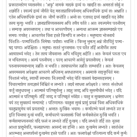
प्रकारान्तरेण व्यसनमेव । ‘अफू’ नामकं मादकं द्रव्यं यः खादति सः अमत्ततां सोढुं न
शक्नोति । स्वल्पं द्रव्यं जीर्यते चेत् मत्तताप्राप्तिपर्यन्तम् अधिकाधिकं द्रव्यं सः अश्नाति ।
एतेन अधिकाधिकं द्रव्यं सः जीर्णं करोति । अन्ते सः एतावत् द्रव्यं खादति यत् तेनैव
तस्य मृत्युः भवति । ज्ञानप्राप्तिव्यसनस्य अपि तथैव वर्तते । अतः स्वल्पमेव पठनीयम्
। सम्यक् अवगन्तव्यम् । तथा च आचरणीयम् । अन्यथा आजन्म ज्ञानसम्पादने एव
समयः गच्छेत् । आचरणेन विना हस्ते किमपि न लभ्येत । मनुष्याय भोजनार्थं
विंशतिः-पञ्चविंशतिः निमेषाः पर्याप्ताः भवन्ति । किन्तु भुक्तम् अन्नं जीरयितुं पञ्च-
षड् घण्टाः अपेक्षिताः । मनुष्यः सततं भुञ्जमानः एव वर्तेत तर्हि अजीर्णेन तस्य
अस्वास्थ्यं भवेत् । तेन तस्य जीवनान्तः अपि भवितुम् अर्हति । अतः केवलं पठता एव
न भवितव्यम् । अल्पं पठनीयम् । परम् आचरणे आनेतुं प्रयतनीयम् । केवलं
पठनावगमनाभ्याम् उन्नतिः न भवति । तस्याचरणेन उन्नतिः सम्भवति । अतः केवलम्
अवगमनस्य अपेक्षया आचरणे अधिकम् अवधातव्यम् । अस्माकं सङ्कुचितं मनः
विशालं भवेत्, स्वार्थी स्वभावः नि:स्वार्थी भवेत् चेति वास्तवं वेदान्तरहस्यम् ।
विचारमात्रेण तत्वज्ञानं निश्चितं न लभ्यते । तदर्थं साधना अपेक्ष्यते । जगतः संशोधनं
कर्तुं नानुधावन्तु । आत्मानं परिष्कुर्वन्तु । तदनु जगद् अपि सुसमीचीनं भवेत् । यदि
आत्मानं न परिष्कुर्मः तर्हि जगद् न परिष्कृतं भवेदेव । वस्तु न सुखसाधनम् । भ्रमेण
वयं तत् सुखरूपं मन्यामहे । परिणामतः वस्तुना सुखं प्राप्तुं प्रयत्नं विना अधिकाधिकं
वस्तुप्राप्तुमेव वयं प्रयतामहे । अन्ततः दुःखिनः भवामः । कर्मारम्भे फलं लभ्यते उत न
इति चिन्तया दुःखं भवति, कर्माचरणे फलासक्तं चित्तं कर्मक्लेशेन दुःखि भवति ।
कर्मसमाप्त्यनन्तरं यदि फलं न लभ्यते तर्हि दुःखम् । यदि लभ्यते तर्हि ततः नूतना
आशा प्रादुर्भवति, फलप्राप्त्याः आनन्दं सा हन्ति । अतः दुःखमेव लभ्यते । सारांशेन
आरम्भात् अन्तपर्यन्तं दुःखमेव हस्ते पतति । अतः फलापेक्षां परित्यज्य यदि कर्म कुर्मः