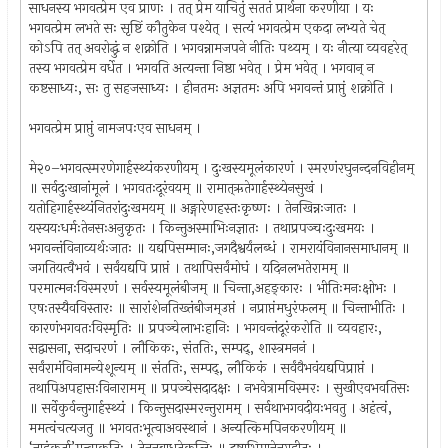
साधनस्य भगवत्प्रेम एव प्राणः । तत् प्रेम याचितुं सततं प्रार्थना करणीया । यः
भगवत्प्रेम लभते सः सृष्टिं कौतुकेन पश्येत् । सत्यं भगवत्प्रेम एकदा लभ्यते चेत्
कोऽपि तत् अवरोद्धुं न शक्नोति । भगवन्नामजपने नीतिः पथ्यम् । यः नीत्या व्यवहरेत्
तस्य भगवत्प्रेम वर्धेत । भगवति अत्यन्ता निष्ठा भवेत् । प्रेम भवेत् । भगवान् न
कष्टसाध्यः, सः तु सहजसाध्यः । हीनतमः अज्ञतमः अपि भगवन्तं प्राप्तुं शक्नोति ।
भगवत्प्रेम प्राप्तुं नामजपःएव साधनम् ।
मे२०–भगवत्स्मरणेगार्हस्थ्यंकरणीयम् । दुःखस्यमूलंकारणं । स्मरणंरघुनन्दनविहीनम्
॥ सर्वदुःखानांमूलं । भगवतःदूरंवयम् ॥ रामात्ऋतेगार्हस्थ्येनसुखं ।
यतोहिगार्हस्थ्यंनितरांदुःखमयम् ॥ अङ्गारेणहस्तःकृष्णः । तेनखिन्नःजातः ।
यस्ययःधर्मःतेनसःअनुकृतः । किन्तुअस्माभिःनज्ञातः । तथाप्रपञ्चःदुःखमयः ।
भगवन्तंविनाव्यर्थःजातः ॥ यद्यपिसम्मानः,जगदैश्वर्यंलब्धं । रामरायंविनानसमाधानम् ॥
जगतियत्वैभवं । सर्वंयद्यपि प्राप्तं । तथापिसर्वंमोघं । यदिनलभतेरामम् ॥
परमात्मनःविस्मरणं । सर्वस्यमूलंबीजम् ॥ चिन्ता,अहङ्कारः । भीतिःमनःक्षोभः ।
एषःतस्यैवविस्तारः ॥ सारांशेनतिख्तंबीजम्उप्तं । नप्राप्तंमधुरंफलम् ॥ चिन्ताभीतिः ।
कारणंभगवतःविस्मृतिः ॥ प्रपञ्चेलाभःहानिः । भगवन्तंदूरंकरोति ॥ व्यवहारः,
सद्वासना, सदाचरणं । लौकिकः, संततिः, सम्पद्, शास्त्रमननं ।
सर्वंरामंविनामन्येशून्यम् ॥ संततिः, सम्पद्, लौकिकं । सर्वंवैभवंयद्यपिप्राप्तं ।
तथापिअपहासःविनारामम् ॥ प्रपञ्चेसदादक्षः । नभवेत्रामविस्मरः । सुखीएवभवतिसः
॥ सर्वेकुर्वन्तुगार्हस्थ्यं । किन्तुसदास्मरन्तुरामम् । सर्वथाभगवदीयःभवतु । अहंत्वं,
ममत्वंचत्यजतु ॥ भगवतःभूत्वाअवस्थानं । अन्यत्किमपिनकरणीयम् ॥