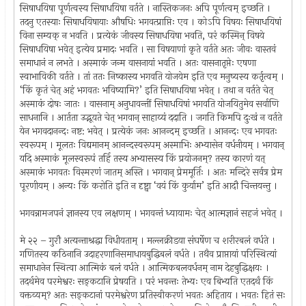
सिषाधयिषा पूर्णत्वस्य सिषाधयिषा वर्तते । नास्तिकजनः अपि पूर्णत्वम् इच्छति ।
तदनु एतस्याः सिषाधयिषायाः औषधिः भगवत्प्राप्तिः एव । कोऽपि विषयः सिषाधयिषां
विना सम्यक् न भवति । प्रत्येकं जीवस्य सिषाधयिषा भवति, परं कस्मिन् विषये
सिषाधयिषा भवेत् इत्येव प्रमादः भवति । सा विषयाणां कृते वर्तते अतः जीवः वास्तवं
समाधानं न लभते । अस्माकं जन्म वासनायां भवति । अतः वासनातृप्तेः एषणा
स्वाभाविकी वर्तते । तां ततः निष्कास्य भगवति योजयेम इति एव मनुष्यस्य कर्तृत्वम् ।
‘किं कृतं चेत् अहं भगवतः भविष्यामि?’ इति सिषाधयिषा भवेत् । तथा न वर्तते चेत्
अस्माकं दोषः जातः । वासनाम् अनुधावन्तीं सिषाधयिषां भगवति योजयितुमेव सर्वाणि
साधनानि । आर्तता उद्भूयते चेत् भगवान् साहाय्यं ददाति । जगति किमपि दुःखं न वर्तते
येन भगवदानन्दः नष्ट: भवेत् । प्रत्येकं जनः आनन्दम् इच्छति । आनन्दः एव भगवतः
स्वरूपम् । मूलतः विद्यमानम् आनन्दस्वरूपम् अस्माभिः अभ्यासेन वर्धनीयम् । भगवान्
यदि अस्माकं मूलस्वरूपं तर्हि तस्य अभ्यासस्य किं प्रयोजनम्? तस्य कारणं यत्
अस्माकं भगवतः विस्मरणं जातम् अस्ति । भगवान् प्रेममूर्तिः । अतः मन्दिरे सर्वत्र प्रेम
पूरणीयम् । अन्यः किं करोति इति न दृष्ट्वा ‘वयं किं कुर्याम’ इति आदौ चिन्तयन्तु ।
भगवन्नामजपनं ज्ञानस्य एव लक्षणम् । भगवन्तं ध्यायामः चेत् आत्मज्ञानं सहजं भवेत् ।
मे २२ – गुरौ अत्यन्ताश्रद्धा विधीयताम् । मल्लक्रीडया संघर्षेण च शरीरबलं वर्धते ।
गणितस्य कठिनानि उदाहरणानिसमाधायबुद्धिबलं वर्धते । तथैव प्राप्तायां परिस्थित्यां
समाधानेन स्थित्वा आत्मिकं बलं वर्धते । आत्मिकबलवर्धनम् नाम देहबुद्धिक्षयः ।
तदर्थमेव परमेश्वरः सङ्कटानि प्रेषयति । परं भवन्तः तेभ्यः एव बिभ्यति एतदर्थं किं
वक्तव्यम्? अतः सङ्कटानां परमेश्वरेण प्रतिस्वीकरणं भवतः अहिताय । भवतः हितं सः