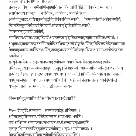
अहङ्कारःइवस्वार्थःअपिप्रबलः ।
तस्यमूलानिएतावत्गभीराणिसूक्ष्मानिचसन्तियत्तानिचिह्नितानिकर्तुंनप्रभवामः ।
स्वार्थस्यत्रयःप्रकाराः । कायिकः, वाचिकः, मानसिकःच ।
अन्येषांकृतेदेहःकष्टंनानुभवेत्इतिवर्तनंकायिकःस्वार्थः । ‘ममवचनंसर्वैःअङ्गीकरणीयं,
किमपिन्यूनाधिकंवदामिचेत्सर्वैःसोढव्यम्’इतिवाचिकःस्वार्थः ।
‘मममतानुगुणंसर्वैःवर्तनीयं,
ममविचाराःयोग्याःएवइतिसर्वैःअवगन्तव्यम्’इतिधारणाइत्युक्तेमानसिकःस्वार्थः ।
अधुनाअहंयावत्ममकृतेअस्मिततोपिअधिकम्अन्येषांकृतेअस्मिइतिचिन्त्यतेचेत्मयाममकृ
तेयावान्अवसरःकल्पितःअस्ति,तावान्अथवाततोपिईषत्अधिकःअवसरःअन्येषांकृतेक
ल्पनीयः ।
इत्युक्तेअन्येनमयासहयथानव्यवहरणीयंतथामयाअपिअन्येनसहनव्यवहरणीयम् ।
तथैवप्रत्युतयत्अन्येनमयासहकृतंतत्सुष्ठुइतिअहंमन्येतथामयाअपिअन्येनसहकरणीयम् ।
इदमेवसर्वस्यसारः । एषःएवयथार्थःधर्मः । वयंजगतिनप्रीणीमःचेत्वयंप्रेमनप्राप्स्यामः ।
वयंपुष्कलेषुप्रीणीमःचेत्अहम्एकःप्रीणामि । परंप्रसङ्गेतेसर्वेममसहायंकरिष्यन्ति ।
यःबहूनांजातः, सःभगवतःजातःइतिअवगन्तव्यम् ।
निस्स्वार्थबुद्ध्याप्रीणातिसःनिश्चयेनआनन्दंप्राप्नोति ।
मे७– देहबुद्धिःत्यक्तव्या । सन्मानस्यहेतुःअभिमानः ।
अहंमहान्इतिमनसाधार्यतेचेत्सन्मानःआवश्यकःभवति ।
एषःअभिमानःअस्माकंतथाचभगवतःमध्येअन्तरायम्आनयति ।
एनम्अभिमानंगमयितुंगुर्वाज्ञयावर्तनीयम् । गुरुःशरणंगन्तव्यः ।
तेनकथितानिसाधनानिकरणीयानिचेतिउपायाःसन्ति ।