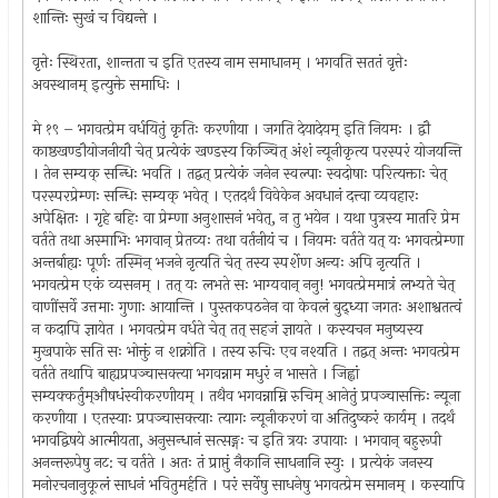
शान्तिः सुखं च विद्यन्ते ।
वृत्तेः स्थिरता, शान्तता च इति एतस्य नाम समाधानम् । भगवति सततं वृत्तेः
अवस्थानम् इत्युक्ते समाधिः ।
मे १९ – भगवत्प्रेम वर्धयितुं कृतिः करणीया । जगति देयादेयम् इति नियमः । द्वौ
काष्ठखण्डौयोजनीयौ चेत् प्रत्येकं खण्डस्य किञ्चित् अंशं न्यूनीकृत्य परस्परं योजयन्ति
। तेन सम्यक् सन्धिः भवति । तद्वत् प्रत्येकं जनेन स्वल्पाः स्वदोषाः परित्यक्ताः चेत्
परस्परप्रेम्णः सन्धिः सम्यक् भवेत् । एतदर्थं विवेकेन अवधानं दत्त्वा व्यवहारः
अपेक्षितः । गृहे बहिः वा प्रेम्णा अनुशासनं भवेत्, न तु भयेन । यथा पुत्रस्य मातरि प्रेम
वर्तते तथा अस्माभिः भगवान् प्रेतव्यः तथा वर्तनीयं च । नियमः वर्तते यत् यः भगवत्प्रेम्णा
अन्तर्बाह्यः पूर्णः तस्मिन् भजने नृत्यति चेत् तस्य स्पर्शेण अन्यः अपि नृत्यति ।
भगवत्प्रेम एकं व्यसनम् । तत् यः लभते सः भाग्यवान् ननु! भगवत्प्रेममात्रं लभ्यते चेत्
वाणींसर्वे उत्तमाः गुणाः आयान्ति । पुस्तकपठनेन वा केवलं बुद्ध्या जगतः अशाश्वतत्वं
न कदापि ज्ञायेत । भगवत्प्रेम वर्धते चेत् तत् सहजं ज्ञायते । कस्यचन मनुष्यस्य
मुखपाके सति सः भोक्तुं न शक्नोति । तस्य रुचिः एव नश्यति । तद्वत् अन्तः भगवत्प्रेम
वर्तते तथापि बाह्यप्रपञ्चासक्त्या भगवन्नाम मधुरं न भासते । जिह्वां
सम्यक्कर्तुम्औषधंस्वीकरणीयम् । तथैव भगवन्नाम्नि रुचिम् आनेतुं प्रपञ्चासक्तिः न्यूना
करणीया । एतस्याः प्रपञ्चासक्त्याः त्यागः न्यूनीकरणं वा अतिदुष्करं कार्यम् । तदर्थं
भगवद्विषये आत्मीयता, अनुसन्धानं सत्सङ्गः च इति त्रयः उपायाः । भगवान् बहुरूपी
अनन्तरूपेषु नट: च वर्तते । अतः तं प्राप्तुं नैकानि साधनानि स्युः । प्रत्येकं जनस्य
मनोरचनानुकूलं साधनं भवितुमर्हति । परं सर्वेषु साधनेषु भगवत्प्रेम समानम् । कस्यापि