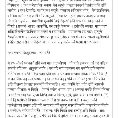
सगुणमूर्तेः सद्गुरोः वा ध्यानं कुर्याम । यथा तत् ध्यानं दृढं भवति तथा वयम् आत्मानं
विस्मरामः । तथा च देहातीताः भवामः चेत् सद्गुरोः वास्तवं स्वरूपं देहातीतं वर्तते इति
जानीमः । यथा देहबुद्धिः नश्येत् तथा सद्गुरोः वास्तवम् अभिज्ञानं भवेत् । येन देहाभिमानः
नाशितः तस्मै महान् ज्ञानी अपि असूयते । ‘अहं देहः’ इति ज्ञानस्य अपेक्षया अन्यत्
किमपि अज्ञानं न । भगवदीयः भूत्वापि ‘अहं देहस्य’ इति वदामः एतावत् अनृतं न
विद्यते । प्रपञ्चे आपदः आयान्ति, परं त्यक्तुं नेच्छामः । इतोऽपि भगवतः माया का?
अतिसन्निकर्षेण देहविषयकं ममत्वं न अपगच्छति । परमात्मना सह वासः इत्युक्ते
देवदर्शनस्य वा नामजपस्य संकल्पः कृतः चेत् देहस्य ममत्वं स्वल्पं स्वल्पं न्यूनीभवति
। देहेन सह वासेन वयं देहस्य भवामः नाम्ना सह वासेन वयं परमात्मीयाःभवामः ।
भगवत्स्मरणे देहबुद्ध्याः मरणं वर्तते ।
मे १७ –‘अहं भगवतः’ इति सदा भानं कल्पनीयम् । किमपि इच्छामः परं तद् यदि न
लभ्यते तर्हि मनः आकुलं भवति । परं यदि सर्वं परमात्मा एव करोति इति जानीमः
तर्हि चिन्ता न वर्तते । देवः वर्तते इति वदामः परं तथा वास्तवः विश्वासः विद्यते किम्?
कश्चन निमज्जन् जनः पाषाणः हस्ते लभ्यते चेत् (सति सप्तमी वरा)सः अपि त्रायेत
इति विश्वस्य तेन सह स्वयमपि निमज्जति । अतः वदामि देवः वर्तते इति अस्माकं
वास्तवः विश्वासः न विद्यते । केवलं मुखेन भणामः एव । अन्यथा मनसि किमर्थं चिन्ता
विद्यते? साक्षात् देवः पुरतः तिष्ठेत् तथापि चिन्ता, सुखं, दुःखं च न विलयं गच्छे । (?)
यतो हि परमेश्वरे विद्यमानः अस्माकं विश्वासः कम्पमानः वर्तते । वस्तुतः यदि
परमेश्वरेच्छा प्रमाणं इति यदि मन्यामहे तर्हि सुखदुःखस्य किमपि कारणमेव न विद्यतॆ
। परमेश्वरः सर्वव्यापी वर्तते । यथा सः मयि विद्यते तथा अन्येषु अपि विद्यते । अतः
अन्येन जनेन किमपि कृतं चेदपि वय़ं किमर्थं दुःखिताः भवामः । तदनु भावना एतादृशी