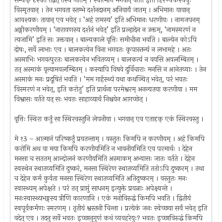
सम्यक् दृश्यते तद्वत् तस्य जातम् । स्वात्मनि भगवान् वर्तते इति हिरण्यकश्यपुः
विस्मृतवान् । तेन भगवता स्तम्भे दर्शनदानम् अनिवार्यं जातम् । अभिमानः यावान्
आवश्यकः तावान् एव भवेत् । ‘अहं रामस्य’ इति अभिमानः धरणीयः । नामजपनम्
अङ्गीकरणीयम् । ‘नारायणस्य दर्शनं भवेत्’ इति प्रल्हादेन न उक्तम्, ‘नामस्मरणं न
त्यजामि’ इति सः उक्तवान् । बाल्यकाले वृत्तिः समीचीना भवति । बाल्येन कोऽपि
दोषः, सर्वे लाभाः एव । बालकत्वेन विना भगवतः कृपास्तन्यं न लभामहे । अतः
अस्माभिः भगवत्पुरतः बालकत्वेन भवितव्यम् । बालकत्वं न वयसि अवलम्बितम् ।
तत् अस्माकं वृत्त्यामवलम्बितम् । कस्यापि विषये दुर्विचाराः मनसि न आनेतव्याः । तेन
अस्माकं मनः प्रदूषितं भवति । ‘मम गार्हस्थ्यं यथा कथञ्चित् भवेत्, परं भवतः
विस्मरणं न भवेत्, इति करोतु’ इति प्रार्थना परमेश्वरम् अनन्यतया करणीया । मम
विश्वासः वर्तते यत् सः भवतः साहाय्यार्थं निश्चयेन आगच्छेत् ।
वृत्तिः स्थिरा कर्तुं सा स्थिरवस्तुनि लेपनीया । भगवान् एव एतादृक् एकं स्थिरवस्तु ।
मे १3 – आत्मानं परिष्कर्तुं प्रयतन्ताम् । वस्तुतः किमपि न करणीयम् । अहं किमपि
करोमि अथ वा मया किमपि करणीयमिति न भावनीयमिति एव परमार्थः । देहेन
मनसा च सततम् आन्दोलनं करणीयमिति अस्माकम् अभ्यासः जातः वर्तते । देहेन
स्वस्थेन स्थातव्यमिति दुष्करं, मनसा स्थिरेण स्थातव्यमिति ततोऽपि दुष्करम् । तथा
च देहेन कर्म कुर्वता मनसा स्थिरेण स्थातव्यमिति अतिदुष्करम् । वस्तुतः मनः
स्वास्थ्यम् अपेक्षते । परं तत् प्राप्तुं साधनम् इत्युक्ते प्रयत्नाः अपेक्ष्यन्ते ।
मनःस्वास्थ्यभङ्गस्य त्रीणि कारणानि । एकं मनोविरुद्धं किमपि भवति । द्वितीयं
स्वपूर्वकर्मणः स्मरणम् । तृतीयं श्वस्तनी चिन्ता । प्रत्येकं जनः स्वेच्छया सर्वं भवेत् इति
वदेत् एव । तदनु सर्वे भवतः इच्छानुगुणं कथं व्यवहरेयुः? भवतः इच्छाविरुद्धं किमपि