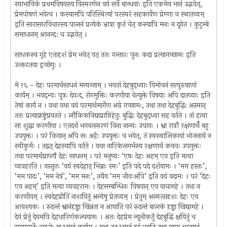
स्वाभाविकं प्रथमविषयस्य विस्मरणेन वयं सर्वे बान्धवाः इति एकमेव भानं उद्भवेत्,
प्रेमपोषणं भवेत्च । कस्यामपि परिस्थित्यां परस्परं सहकार्येण प्रेम्णा च स्थातव्यम्
इति सारासारविचारस्य पालनं प्रत्येकं भ्रात्रा कृतं चेत् कस्यापि मनः न दूयेत । कुटुम्बे
समाधानम् आनन्द: च उद्भवेत् ।
साधकस्य गृहे एतादृशं प्रेम भवेत् यत् ततः गन्तारः पुनः कदा प्रत्यागच्छामः इति
उत्कटतया इच्छेयुः ।
मे १६ – देहः परमार्थसाधनं मन्यन्ताम् । भवतां देहबुद्ध्याः विमोचनं सत्पुरुषाणां
कार्यम् । भवद्भ्यः पुत्रः देयःद, रोगमुक्तिः करणीया चेत्युक्ते विषयाः अपि दातव्याः इति
तेषां कार्यं न । यथा यथा वयं परमार्थमार्गेण अग्रे गच्छामः, तथा तथा देहबुद्धिः अस्मान्
ततः प्रत्याक्रष्टुंप्रयतते । लौकिकविद्याप्राप्तिहेतुः बुद्धिः देहबुद्ध्या सह वर्तते । तां हत्वा
सा शुद्धा करणीया । एतदर्थं भगवत्स्मरणं विना नान्यः उपायः । श्वा रात्रौ रक्षणार्थँ बहु
उपयुक्तः । परं कियान् अपि सः अर्हः उपयुक्तः च भवेत्, तं स्वस्थालिकायां भोजनार्थं न
स्वीकुर्मः । तद्वत् देहस्यापि वर्तते । यथा नारिकेलगर्भस्य रक्षणार्थं कवचः उपयुक्तः
तथा परमार्थप्राप्त्यै देहः साधनम् । परं मनुष्यः ‘एषः देहः अहम् एव इति मत्वा
व्यवहरति । वस्तुतः ‘वयं स्वदेहात् भिन्नाः स्मः’ इति पदे पदे दर्शयामः । ‘मम हस्तः’,
‘मम पादः’, ‘मम नेत्रं’, ‘मम मनः’, तथैव ‘मम जीवःअपि’ इति वयं वदामः । परं ‘देहः
एव अहम्’ इति मत्वा व्यवहरामः । देहसम्बन्धिनः विषयान् एव याचामहे । तथा न
करणीयम् । स्वदेहप्रीतिं नाशयितुं अन्येषु प्रेतव्यम् । प्रेतुम् अस्मत्सदृशः देहः एव
आवश्यकः । रुदन्तं श्वानंदृष्ट्वा खिन्नता न आयाति परं रुदन्तं बालकं दृष्ट्वा खिद्यामहे ।
देवं प्रेतुं देवमपि देहधारिणंकल्पयामः । अतः देहप्रेम न्यूनीकर्तुं देहबुद्धिं क्षयितुं च