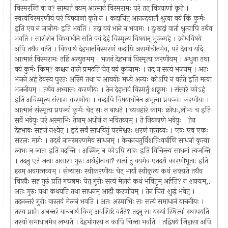
विस्मरन्ति वा न? साम्प्रतं वयम् आत्मानं विस्मरामः परं तत् विषयाणां कृते ।
स्वत्वंविस्मरणीयं परं विषयाणां कृते न । कदाचित् आनन्दवार्तां श्रुत्वा वयं किं कुर्मः
इति एव न जानीमः इति भवति । तदा वयं भाने न भवामः । दुःखदां वार्तां श्रुत्वापि तथैव
भवति । सारांशेन विषयाधीने सति वयं देहं विस्मृत्य विषयान् भुञ्ज्महे । क्रोधविषये
अपि तथैव वर्तते । विषयार्थं देहभानविस्मरणं कदापि असमीचीनमेव, परं देवाय यदि
आत्मानं विस्मरामः तर्हि अत्युत्तमम् । भजनं देहभानं विस्मृत्य करणीयम् । अधुना तथा
वयं कुर्मः किम्? कश्चन ताले प्रमदति चेत् वयं कुप्यामः । तद् न सत्यं भजनम् । अतः
भजने अहं देवस्य पुरतः अस्मि तथा च आवयोः मध्ये अन्यः कोऽपि न वर्तते इति मत्वा
भजनीयम् । तथैव अभ्यासः करणीयः । तेन देहभावं विस्मर्तुं शक्नुमः । संसारे कोऽहं
इति अविस्मृत्य संसारः करणीयः । कदापि विषयाधीनेन अभूत्वा प्रपञ्चः करणीयः ।
आत्मानं संस्मृत्य प्रपञ्चं कुर्मः चेत् सः न बाधते । व्यवहारे कामः क्रोधः,लोभः च इति
सर्वे भवेयुः परं अस्माभिः तेषाम् अधीनं न भवितव्यम् । ते नियन्त्रणे भवेयुः । तेन
देहभावः सहजं नश्येत् । इदं सर्वं साधयितुं परमेश्वरः शरणं गन्तव्यः । एषः एव एकः
सरलः मार्गः । तदर्थं नामस्मरणमेव साधनम् । केचनचतुर्विंशतिःवर्षाणि साधनां कृत्वा
लाभः न जातः इति वदन्ति । अस्मिन् न कोऽपि सारः इति विचिन्त्य साधनां त्यजन्ति
। तदनु एते जनाः असाराः गुरुः अर्थहीनःवा? सत्यं तु वयमेव एतदर्थं कारणीभूताः इति
दृढम् अवगन्तव्यम् । संन्यासः स्वीकरणीयः चेत् भार्यां स्वीकृत्य कथं शक्यते तथैव
विषयैः सह गुरुं प्रति गच्छामः चेत् गुरोः सत्यं मेलनं कथं भवितुम् अर्हति? न शक्यम्,.
अतः गुरुः यथा कथयति तथा साधनम् आदौ करणीयम् । तेन चित्तं शुद्धं भवेत् ।
तदनन्तरं गुरोः वास्तवं मेलनं भवति । अतः अस्माभिः सः सत्यं समाधानं याचनीयः ।
तस्य प्राप्तेः अनन्तरं याचनार्थं किम् अवशिष्टं वर्तते? तदनु सः यस्यां स्थित्यां स्थापयति
तस्यां समाधानमेव लभ्यते । देहभोगस्य न कापि चिन्ता भवति । तद्विषये जिहासा अपि