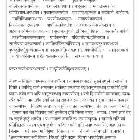
‘नाहंकर्ता’मत्वाकृतिः । तेननबाधतेकलिः ॥ दुष्टाभिमानेनगृहीतः ।
कलिःतस्यस्वामीजातः ॥ यत्रकलेःप्रवेशः । रामःदूरंततः ॥ भगवतःस्मरणेन ।
कोपिउद्योगःअवधानेन । मुख्यसाधनरूपेण । करणीयःगृहस्थेन ॥ नाहंकर्ता, कर्तारामः
। मनसिनिधायएषःभावः । करणीयःव्यवहारः ॥ रामात्परंकल्याणं ।
निश्चयेनघातःएवंयस्यमतं । यावत्चिन्तनेकर्ताहं । तावत्रामचरणेनमनःलग्नम् ॥
अहंकारःअभिमानःचत्यक्तव्यः । सुखम्अनुधावेत्इतिभवतुविश्वासः ॥ यस्यसर्वंरामार्पणं
। तत्रअहंकारस्यनस्थानम् ॥ पापंनलभ्येत । यदिकर्तारामःइतिमन्येत ॥
रामसेवायाःपरंकल्याणं । जगतिनास्तिसत्यंत्रिवारम् ॥ रामायभवतुअनन्यशरणं ।
दुःखंदूरीकर्तुंमुख्यंसाधनम् ॥ मनसाभवतिभगवतः । सार्थकंजीवतिसः ॥ महत्तस्यभाग्यं
। यःयोजयतिरामम् ॥ देहःयस्यरामायअर्पितः । सःधन्यःएवधन्यः ॥
यस्यअखण्डंभगवतःस्मरणं । सःदूरीकरोतिदुःखकारणम् ।
मे २१ – निग्रहेण नामस्मरणं करणीयम् । नामस्मरणसदृशं सूक्ष्मं स्थूलं च साधनं न
विद्यते । काचिद् वार्ता अत्यन्तम् आर्ततया कथनीया चेद्‘आमूलबन्धात् कथयति’ इति
वदामः तथैव नाम अपि आमूलबन्धात् उच्चरणीयम् । यतो हि सर्वासां वासनानाम् उद्भवः
तत्रैव वर्तते । नाम तत्रैव स्थापितं चेत् सहजं वासनाक्षयः भवेत् । वृथा उत्तानं नामस्मरणं
न करणीयम् । निग्रहेण अन्तःकरणपूर्वकं च तत् करणीयम् । तेन एव कल्याणं भवेत्
। वासना मृता चेत् विषयान् कथं भुञ्जेयम् इति चिन्ता मास्तु । भगवतः शासनं ज्ञातं चेत्
सः सहजं ज्ञातुं शक्येत । यः भगवन्तं जानाति सः एव सत्पुरुषः । ग्रामंगते सति वयं
प्रतिष्ठितस्य जनस्य पृच्छां कुर्मः । पाटिलः वर्तते इति जनाः कथयन्ति, अतः तेन वयं
मिलामः । परं परमात्मा निर्गुणः, निराकारः च । तं कथं जानीमः इति न ज्ञायते ।
‘अनवगम्यमाना:सर्वे विषयाः मिथ्या’ इति वदामः किम्? भगवद्विषये अस्माकं