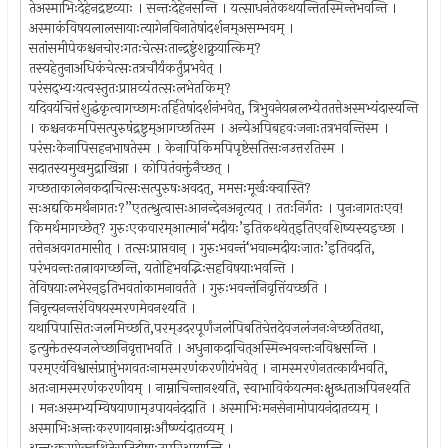
तेअस्माभिःदेहेनद्रष्टव्याः । सन्तःदेहेनसन्ति । यत्साधनंतेकथयन्तितस्मिन्तेभवन्ति ।
अस्माकंविषयलालसायाःत्यागेनविनातेषांदर्शनम्असम्भवम् ।
सतांसमीपेकश्चनचोरःगतःचेत्सःतान्द्रष्टुंशक्नुयात्किम्?
तस्यहेतुनाअधिकंचेत्सःतत्रचौर्यंकर्तुंप्रभवेत् ।
परंसद्भ्यःयत्वस्तुतःप्राप्तव्यंतत्सःलभेतकिम्?
यदिवयंचित्तंशुद्धंकृत्वागच्छामःतर्हितेषांदर्शनंभवेत्, त्रिभुवनेयत्नलभ्येततत्तेअस्मभ्यंदास्यन्ति
। कश्चनकमपिसत्पुरुषंद्रष्टुम्आगच्छतिस्म । अन्येअपिबहवःजनाःतत्रभवन्तिस्म ।
परंसःकेनापिसहनभाषतेस्म । केनापिकिमपिपृष्टेसतिसःनउत्तरतिस्म ।
सदातस्यमुखमुद्राखिन्ना । कोपितंवक्तुंनैच्छत् ।
गच्छताकालेनकदाचित्सःसत्पुरुषःअवदत्, ममसःमूर्खःक्वास्ति?
सःअद्यकिमर्थंनागतः?”एतत्श्रुत्वासःआनन्देनअनृत्यत् । ततःनिर्गतः । पुनःनागतःएव!
किमर्थमागच्छेत्? गुरुःएकवारम्आत्मानं‘मदीयः’इतिकथयेत्इतिएवशिष्यस्यइच्छा ।
तत्तेनअवगतमासीत् । तत्सःप्राप्तवान् । गुरुःभवन्तं‘भवान्मदीयःजातः’इतिवदति,
परंभवन्तःतत्नावगच्छन्ति, यतोहिभवद्भिःसहविषयाःभवन्ति ।
तेविषयाःलभेरन्इतिभवतांकामनावर्तते । गुरुःभवन्तंनिवृत्तिंयच्छति ।
निवृत्त्यनन्तरंविषयस्मरणमेवनश्यति ।
यथापिपासितःजलमिच्छति,परम्उदरपूर्णंजलंपिबतिचेत्तदेवजलंजनःनेच्छतितथा,
इत्युक्तेतस्यजलेच्छानिवृत्ताभवति । अधुनाकदाचित्अस्मिन्भवन्तःनविश्वसन्ति ।
परम्एवंविश्वासंप्राप्तुंभगवतःनामस्मरणंकरणीयंभवेत् । नामस्मरणेनतत्कार्यंभवति,
अतःनामस्मरणंकरणीयम् । नाम्नाचिन्तानश्यति, स्वाभाविकंयत्मनःक्षुब्धताअपिनश्यति
। मनःअस्मभ्यम्विषयाणाम्उपायनंददाति । अस्माभिःमनसेनामोपायनंदातव्यम् ।
अस्माभिःअन्तःकरणायनाम्नःऔष्ण्यंदातव्यम् ।