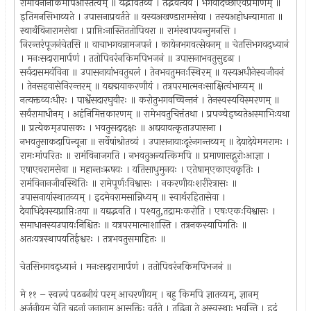
रामंविनानकिमपिअस्तित्वम् ॥ यद्भवितव्यं । तद्भवत्येव । भगवदिच्छाएवप्रमाणम् ॥
इतिमनसिभाव्यते । उपासनाप्रवर्तते ॥ यस्यअखण्डारामसेवा । तस्यअहोधन्यामाता ॥
स्वार्थंविनारामसेवा । प्राप्तिःनास्तिततोपिवरा ॥ रामंस्थापयन्तुमनसि ।
निरन्तरंपूजनंचेतसि ॥ वाचाभगवन्नामजपनं । कायेनभगवत्सेवनम् ॥ चेतसिभगवद्ध्यानं
। मनःसदारामार्पणं । ततोपिवरंनकिमपिभजनं ॥ उपासनाभवतुसुदृढा ।
सर्वदासमयंविना ॥ उपासनायांभवतुबलं । तेनभवतुमनःस्थिरम् ॥ यस्यअधीनेस्वजीवनं
। तेनसहवासेनिरन्तरम् ॥ यद्यद्मयाकरणीयं । तत्रपरमात्मनःसाक्षित्वंभाव्यम् ॥
नत्यक्तव्यःधीरः । पार्श्वेसदारघुवीरः ॥ करोतुभगवच्चिन्तनं । तेनस्वस्यविस्मरणम् ॥
सर्वंरामाधीनम् । अहंनिमित्तकारणम् ॥ रामेभवतुचित्तंतथा । प्रपञ्चेइष्यतेअस्माभिःयथा
॥ प्रत्येकम्उपासकः । भवतुसदादक्षः ॥ अद्ययावत्कृताउपासना ।
नभवतुसाकदापिन्यूना ॥ सर्वेषांश्रोतव्यं । उपासनायाःदूरंनगन्तव्यम् ॥ देयादेयेममरामः ।
रामःमांपरितः ॥ रामंविनाजगति । नभवतुअन्यत्किमपि ॥ प्रमाणासद्गुरोःआज्ञा ।
एषाएवरामसेवा ॥ महान्तःऋषयः । यतिसाधुमुनयः । एतेषाम्एकाएवकृतिः ।
रामंविनानजीवस्थितिः ॥ रामेपूर्णःविश्वासः । नकरणीयःशरीरेत्रासः ॥
उपासनायांस्थातव्यम् । इदमेवरामसान्निध्यम् ॥ स्वार्थरहितासेवा ।
देवाधिदेवस्यप्राप्तिःतया ॥ यद्यद्भवति । पश्यतु,तद्रामःकरोति । एषःएकःविश्वासः ।
समाधानस्यउपायःनिश्चितः ॥ यत्रपरमात्माशास्ति । तत्रनकस्यापिगतिः ॥
अतःयत्रस्थापयतिईश्वरः । तत्रभवतुसमाहितः ॥
चेतसिभगवद्ध्यानं । मनःसदारामार्पणं । ततोपिवरंनकिमपिभजनं ॥
मे ११ – स्वल्पं पठढनीयं परम् आचरणीयम् । बहु किमपि ज्ञातव्यम्, ज्ञानम्
अर्जनीयम् चेति बहूनां जनानाम् आसक्तिः वर्तते । तद्विना ते अस्वस्थाः भवन्ति । इदं