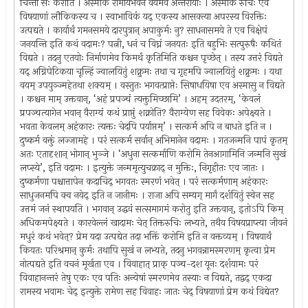
चिन्तां सः करोति । अस्माकं रामीयभवने वयमेव अन्तरायाः । अस्माकं रुचिः एव
विषयाणां लौकिकस्य च । स्वाभाविकं यद् एकस्य आसक्त्या अपरस्य विरक्तिः
उत्पद्यते । कार्यार्थं गमनसमये दारपुत्रान् अपाकुर्मः नु? साधनासमये ते एव विक्षेपं
जनयन्ति इति कथं वदामः? पत्नी, धनं च विघ्नं जनयतः इति बहुभिः सत्पुरुषैः कथितं
विद्यते । तदनु एतयोः निर्माणमेव किमर्थं कृतिमिति कश्चन पृच्छेत् । तस्य उत्तरं विद्यते
यद् अग्निपेटिकया चूल्हिं ज्वालयितुं शक्नुमः तथा च गृहमपि ज्वालयितुं शक्नुमः । यथा
वयम् उपयुञ्ज्महेतथा शक्यम् । वस्तुतः भगवत्प्राप्तेः सिषाधयिषा एव अस्मासु न विद्यते
। कश्चन माम् उक्तवान्, ‘अहं प्रपञ्चं त्यक्तुमिच्छामि’ । अहम् उदतरम्, ‘केवलं
प्रपञ्चत्यागेन भवान् वैराग्यं कथं प्राप्तुं शक्नोति? वैराग्येण सह विवेकः अपेक्ष्यते ।
भवता केवलम् अहंकारः त्यक्तः चेदपि पर्याप्तम्’ । सत्कर्म अपि न बाधते इति न ।
दुष्कर्म वक्तुं लज्जामहे । परं सत्कर्म सर्वान् अभिमानेन वदामः । गतजन्मनि पापं कृतम्
अतः एतादृशान् भोगान् भुञ्जे । ‘अधुना सत्कर्माणि करोमि तेनआगामिनि जन्मनि सुखं
लप्स्ये’, इति वदामः । इत्युक्ते जन्ममृत्युचक्राद् न मुक्तिः, निगृहीतः एव जातः ।
दुष्कर्मणा पश्चात्तापेन कदाचिद् भगवतः स्मरणं भवेत् । परं सत्कर्मणाम् अहंकारः
साधुजनमपि क्व नयेद् इति न जानीमः । राजा अपि सम्यग् मार्गं दर्शयितुं स्वेन सह
उत्तमं जनं स्थापयति । भगवान् उद्धवं सत्समागमं करोतु इति उक्तवान्, इतोऽपि किम्
अधिकमपेक्ष्यते । कारवेल्लं खादामः चेत् तिक्तरुचिः लभ्यते, तथैव विषयप्राप्त्या जीवनं
मधुरं कथं भवेत्? प्रेम यदा उत्पद्येत तदा भक्तिं करोमि इति न वक्तव्यम् । विषयार्थं
कियतः परिश्रमान् कुर्मः तथापि सुखं न लभ्यते, तदनु भगवन्नामस्मरणम् कृत्वा प्रेम
नोत्पद्यते इति वचनं मूर्खता एव । विवाहात् प्राक् पञ्च-दश यूनः दर्शयामः परं
विवाहानन्तरं तेषु एकः एव पतिः अन्येषां स्मरणमेव तस्याः न विद्यते, तद्वद् एकदा
रामस्य भवामः चेद् इत्युक्ते रामेण सह विवाहः जातः चेद् विषयाणां प्रेम कथं विद्येत?