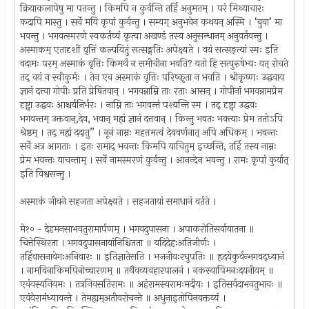
क्रियाकलापेषु मा पतन्तु । किमपि न कुर्वन्ति तर्हि अनुमतम् । परं मिथ्याचारः
कदापि मास्तु । सर्वे मयि कृपां कुर्वन्तु । सम्यग् अनुभवेन कथयन् अस्मि । ‘बुवा’ मा
भवन्तु । भगवत्स्मरणे स्वकर्तव्यं कृत्वा अखण्डं तस्य अनुसन्धानम् अनुवर्तयन्तु ।
अस्माकम् एतादृशीं वृत्तिं कल्पयितुं सत्सङ्गतिः अपेक्ष्यते । वयं सत्सङ्त्यां स्मः इति
वदामः परम् अस्माकं वृत्तिः किमर्थं न समीचीना भवति? यतो हि सत्पुरुषेभ्यः यत् रोचते
तद् वयं न स्वीकुर्मः । तेन एव अस्माकं वृत्तिः परिष्कृता न भवति । श्रीकृष्णः उद्धवाय
ज्ञानं दत्त्वा गोपीः प्रति प्रेषितवान् । भगवन्नाम्नि ताः रताः आसन् । गोपीनां भगवन्नामप्रेम
दृष्ट्वा उद्धवः आश्चर्यनिर्भरः । नाम्नि ताः भगवन्तं पश्यन्ति स्म । तद् दृष्ट्वा उद्धवः
भगवन्तम् उक्तवान्,देव, भवान् मह्यं ज्ञानं दत्तवान् । किन्तु भवतः भक्त्याः प्रेम ततोऽपि
श्रेष्ठम् । तद् मह्यं ददातु” । नूनं नाम्नः महत्तमत्वं देववर्णनात् अपि अधिकम् । भवन्तः
सर्वे अत्र आगताः । इतः रामाद् भवन्तः किमपि याचितुम् इच्छन्ति, तर्हि तस्य नाम्नः
प्रेम भवन्तः याचन्ताम् । सर्वे नामस्मरणं कुर्वन्तु । आनन्देन भवन्तु । रामः कृपां कुर्यात्
इति विश्वसन्तु ।
अस्माकं जीवने सहजता अपेक्ष्यते । सहजतायां समाधानं वर्तते ।
मे१० - देहमनसाभवतुरामार्पणम् । भगवदुपासना । अपाकरोतिसर्वायातना ॥
चित्तेस्थिरता । भगवदुपासनायांनिश्चितता ॥ यदिदेहःअतिजीर्णः ।
तर्हिवासनावेगःअनिवारः ॥ इतिज्ञातेसति । भजनीयःरघुपतिः ॥ हृदयेकुर्वन्भगवद्ध्यानं
। नामविनाकिमपिनोच्चारणम् ॥ तथैवव्यवहारपालनं । नकस्यापिमनःदयनीयम् ॥
एवंयस्यनियमः । तत्रनिवसतिरामः ॥ अहंरामस्यरामःमदीयः । इतिसर्वदाभवतुभावः ॥
एवंयेरामंध्यायन्ते । तेमह्यम्अतीवरोचन्ते ॥ अधुनाइतोपिनवक्तव्यं ।