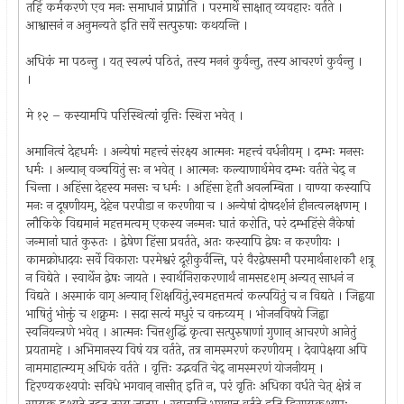
तर्हि कर्मकरणे एव मनः समाधानं प्राप्नोति । परमार्थे साक्षात् व्यवहारः वर्तते ।
आश्वासनं न अनुमन्यते इति सर्वे सत्पुरुषाः कथयन्ति ।
अधिकं मा पठन्तु । यत् स्वल्पं पठितं, तस्य मननं कुर्वन्तु, तस्य आचरणं कुर्वन्तु ।
।
मे १२ – कस्यामपि परिस्थित्यां वृत्तिः स्थिरा भवेत् ।
अमानित्वं देहधर्मः । अन्येषां महत्त्वं संरक्ष्य आत्मनः महत्त्वं वर्धनीयम् । दम्भः मनसः
धर्मः । अन्यान् वञ्चयितुं सः न भवेत् । आत्मनः कल्याणार्थमेव दम्भः वर्तते चेद् न
चिन्ता । अहिंसा देहस्य मनसः च धर्मः । अहिंसा हेतौ अवलम्बिता । वाण्या कस्यापि
मनः न दूषणीयम्, देहेन परपीडा न करणीया च । अन्येषां दोषदर्शनं हीनत्वलक्षणम् ।
लौकिके विद्यमानं महत्तमत्वम् एकस्य जन्मनः घातं करोति, परं दम्भहिंसे नैकेषां
जन्मानां घातं कुरुतः । द्वेषेण हिंसा प्रवर्तते, अतः कस्यापि द्वेषः न करणीयः ।
कामक्रोधादयः सर्वे विकाराः परमेश्वरं दूरीकुर्वन्ति, परं वैरद्वेषसमौ परमार्थनाशकौ शत्रू
न विद्येते । स्वार्थेन द्वेषः जायते । स्वार्थनिराकरणार्थं नामसदृशम् अन्यत् साधनं न
विद्यते । अस्माकं वाग् अन्यान् शिक्षयितुं,स्वमहत्तमत्वं कल्पयितुं च न विद्यते । जिह्वया
भाषितुं भोक्तुं च शक्नुमः । सदा सत्यं मधुरं च वक्तव्यम् । भोजनविषये जिह्वा
स्वनियन्त्रणे भवेत् । आत्मनः चित्तशुद्धिं कृत्वा सत्पुरुषाणां गुणान् आचरणे आनेतुं
प्रयतामहे । अभिमानस्य विषं यत्र वर्तते, तत्र नामस्मरणं करणीयम् । देवापेक्षया अपि
नाममाहात्म्यम् अधिकं वर्तते । वृत्तिः उद्भवति चेद् नामस्मरणं योजनीयम् ।
हिरण्यकश्यपोः सविधे भगवान् नासीत् इति न, परं वृतिः अधिका वर्धते चेत् क्षेत्रं न