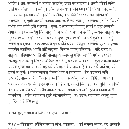
भवेदेव । अतः स्वास्थ्यं न भज्येत एतदर्थम् इच्छा एव नष्टव्या । अमुकं विषयं लभेय
इति एषा बुद्धिः एव न भवेत् । लोभः त्यक्तव्यः । लोकेषणा परिहर्तव्या । यद् भवति
तत् रामस्य इच्छया भवति इति चिन्तनीयम् । प्रत्येकं विषयः रामेण क्रियते इति
मन्तव्यम् । इत्युक्ते अखण्डं भगवतः अनुसन्धाने स्थातव्यम् । अस्माकम् अहंता कियती
गभीरा गता वर्तते इति पश्यन्तु । पुरतः दृश्यमानान् विषयान् सहजं न दृष्ट्वा अस्माकं
दोषाणांकारणम् अन्येषु विना सङ्कोचम् आरोपयामः । कस्यचिद् अन्यस्य सङ्गत्या मम
पुत्रः भ्रष्टः जातः इति वदामः, परं मम पुत्रः एव भ्रष्टः इति न अङ्गीकुर्मः । तत् वक्तुं
लज्जाम् अनुभवामः अतः अन्यस्य पुत्राय दोषं दद्मः । स्वपुत्रः अस्माकं पुरतः सङ्गत्याः
कारणेन स्खलितः भवति तर्हि सङ्गत्याः कियान् महान् परिणामः । यदि एतादृशः
सङ्गत्याः परिणामः भवति तर्हि सत्सङ्गत्या अस्मासु परिष्कारः किमर्थं न दृश्यते?
सत्सङ्गत्या अस्मासु निश्चयेन परिष्कारः भवेत्, परं तथा न दृश्यते । कुत्र समस्या वर्तते?
एतस्य मुख्यं कारणं वर्तते यद् वयं परिष्कारार्थं न प्रयतामहे । वयं सर्वं जानीमः, परं
प्रयत्नं न कुर्मः । वासनाजालात् मोचनार्थं वयं न प्रयतामहे । तेन वासनायां जनिं
लभामहे, वासनायामेव जीवनान्तः भवति च । एतदर्थम्एकः एव निश्चितः उपायः ।
भगवन्तम् अनन्यभावेन शरणगमनम् । ‘ हे राम, भवन्तं विना इतः मम मुक्तिः न विद्यते
। भवान् यथा स्थापयति तथैव आनन्दं मन्ये । भवतः प्रेम लभे’ इति आर्ततया तस्मै
कथनीयम् । सदैव तस्य नाम हृदये संस्थापनीयम् । सः उदारः परमात्मा भवत्सु कृपां
कुर्यादेव इति विश्वसन्तु ।
वासनां हन्तुं भगवतः अधिष्ठानमेव एकः उपायः ।
मे १४ – विषयाणां, लौकिकस्य च लोभः त्यक्तव्यः । वयं रामस्य भवामः चेद् अस्माकं