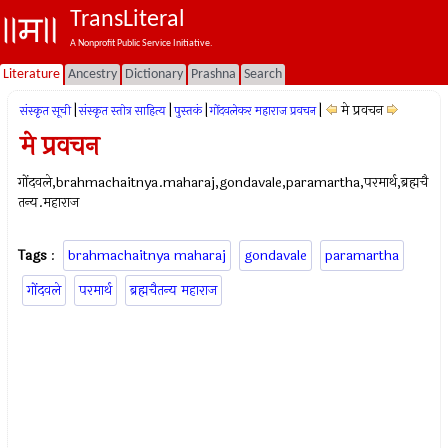
TransLiteral
A Nonprofit Public Service Initiative.
Literature
Ancestry
Dictionary
Prashna
Search
|
|
|
|
मे प्रवचन
संस्कृत सूची
संस्कृत स्तोत्र साहित्य
पुस्तकं
गोंदवलेकर महाराज प्रवचन
मे प्रवचन
गोंदवले,brahmachaitnya.maharaj,gondavale,paramartha,परमार्थ,ब्रह्मचै
तन्य.महाराज
Tags
:
brahmachaitnya maharaj
gondavale
paramartha
गोंदवले
परमार्थ
ब्रह्मचैतन्य महाराज