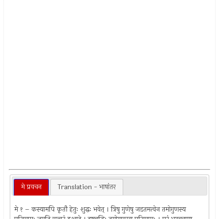
मे प्रवचन
Translation - भाषांतर
मे १ – कस्यामपि कृतौ हेतुः शुद्धः भवेत् । त्रिषु गुणेषु जडतमत्वेन तमोगुणस्य