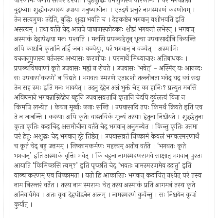
परिणामः जगति सत्वरं दृश्यते । दुष्टबुद्धिः तमोगुणस्य परिणामः । परं भगवन्नाम्ना
बुद्ध्याः शुद्धीकरणस्य उपायः मनुष्याधीनः । एतदर्थं प्रचुरं नामस्मरणं करणीयम् ।
तेन सत्वगुणः उदेति, बुद्धिः शुद्धा भवति च । देहकष्टेन भगवान् वशीभवति इति
असत्यम् । तथा वर्तते चेद् आतपे पाषाणस्फोटकाः शीघ्रं भगवन्तं लभेरन् । भगवान्
अस्माकं देहापेक्षया मनः पश्यति । मनसि प्रपञ्चहेतून् धृत्वा उपवासादीनि कियन्ति
अपि कष्टानि कृतानि तर्हि जनाः वञ्चेयुः, परं भगवान् न वञ्चेत् । अस्माभिः
वचनानुगुणस्य वर्तनस्य अभ्यासः करणीयः । परमार्थे मिथ्याचारः अतिबाधकः ।
प्रपञ्चविषयाणां कृते उपवासः मह्यं न रोचते । उपवासः ‘भवेत्’ - अस्मिन् यः आनन्दः
सः उपवास’करणे’ न विद्यते । भगवतः स्मरणे एतादृशी तल्लीनता भवेद् यद् वयं सदा
तेन सह स्मः इति मनः भावयेत् । तदनु देहेन अन्नं भुक्तं चेत् का हानिः? प्रत्युत मनसि
अविद्यमाने भगवन्नाम्निदेहेन बहूनि उपवासव्रतानि कृतानि चेदपि दुर्बलत्वं विना न
किमपि लभ्येत । केचन मूर्खाः जनाः सन्ति । उपवासादि तपः किमर्थं क्रियते इति एव
ते न जानन्ति । कस्याः अपि कृतेः वास्तविकं मूल्यं तस्याः हेतुना निश्चीयते । शुद्धहेतुना
कृता कृतिः कदाचिद् असमीचीना वर्तते चेद् भगवान् अनुमन्येत । किन्तु कृतिः उत्तमा
परं हेतुः अशुद्धः चेद् भगवान् दूरे तिष्ठेत् । उपवासव्रतं निष्कामं केवलं भगवत्स्मरणार्थं
च कृतं चेद् बहु उत्तमम् । निष्कामकर्मणः महत्त्वम् अतीव वर्तते । ‘भगवतः कृते
भगवान्’ इति अस्माकं वृत्तिः भवेत् । किं बहुना नामस्मरणसमये साक्षात् भगवान् पुरतः
आयाति ‘किमिच्छसि त्वम्?’ इति पृच्छति चेद् ‘भवतः नामस्मरणमेव ददातु’ इति
याञ्चाकरणम् एव निष्कामता । यतो हि आकारितः भगवान् कदाचित् नश्येत् परं तस्य
नाम निरन्तरं वर्तेत । तस्य नाम स्मरामः चेत् तस्य अस्माकं प्रति आगमनं तस्य कृते
अनिवार्यमेव । अतः वृथा देहपीडनेन अलम् । नामस्मरणं कुर्वन्तु । सः निश्चयेन कृपां
कुर्यात् ।