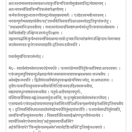
अतःनश्यमानस्यफलस्यआशयाकृतंकिमपिकार्यंसुखंननयतिइत्येवसत्यम् ।
अतःभगवन्तंविनाकिमपिफलंनापेक्षणीयम् ।
कर्मकर्तव्यबुद्ध्याकरणीयम्इत्येवसुखस्यमार्गः । एतदेवउत्तमबीजवपनम् ।
भगवान्पूर्णमनसाप्रार्थनीयःयत्‘तवभक्तिंविनाकापिआशानभवेत्इतिकृपांकरोतु ।
‘तथाअस्माभिःप्रयतनीयम् । यथाउत्तमंतथाचविनष्टम्धान्यंवयंशूर्पेएकत्रव्यालोढयामः ।
तेनविनष्टंबहिःउत्क्षिप्यउत्तमंशूर्पेरक्षामः ।
तद्वत्भगवद्भक्तिंकुर्वन्भगवन्तंविनाअन्याःसर्वाःइच्छाःनिरन्तरंक्रमेणउत्क्षिपामःचेत्गच्छता
कालेनभगवतःकृतेएवभगवत्प्राप्तिःइतिभावःदृढीभवति ।
यथार्थंसुखंचिरकालंभवेत् ।
मे६– स्वार्थसंयमनेनपरस्परंप्रेमवर्धते । परस्परंप्रेमवर्धयितुंकेचनविषयाःआवश्यकाः ।
एकंलघुलघुविषयान्दुर्लक्ष्यप्रत्येकंजनस्यस्वभावायकश्चनअवसरःकल्पनीयः ।
अनेनद्वेषःनभवति । द्वितीयंयत्सर्वेषांसंभूयकश्चनप्रेमविषयःभवेत्, सःअवधातव्यः ।
तृतीयःयत्काचित्सूचनाकथनीयाचेत्विशिष्टंजनम्उद्दिश्यनकथनीया,
नम्रतयामधुरभाषयाचकथनीया । चतुर्थःअतीवमहत्त्वपूर्णः,
यस्मिन्सर्वेविषयाःबह्वंशेनअन्तर्भूताःसन्ति, सःइत्युक्तेस्वार्थसंयमनंकरणीयम् ।
एतस्यअर्थःएवंयत्अहंयावत्स्वस्यकृतेअस्मिततोपिअधिकम्अन्येषांकृतेअस्मिइतिभावनीय
म् । इतिमनसिनिधायतथावर्तनमेवप्रेमवर्धयितुंसहायंकरोति । यःस्वार्थंसाधयितुंनेच्छति,
तस्यकिमपिन्यूनंनभवत्येव । निस्स्वार्थिनेजनायईश्वरेणपूरणीयंभवत्येव ।
स्वार्थचिन्तनेएवंभाव्यतेयत्‘अहंतुक्वस्वार्थीअस्मि?
अहंकंकिंयाचे?’किन्तुकेवलम्अनेन‘स्वार्थदृष्टिःनास्ति’इतिवक्तुंनशक्यते ।