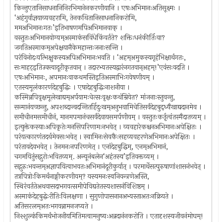
किन्तुएतानिसाधनानिनिरभिमानेनकरणीयानि । एषःअभिमानःअतिसूक्ष्मः ।
‘अहंगुर्वाज्ञयाव्यवहरामि, तेनकथितानिसाधनानिकरोमि,
ममअभिमानःगतः’इतिभाषणमपिअभिमानवाक् ।
वस्तुतःअभिमानयोग्यम्अस्माकंसविंधेकिंवर्तते? शक्तिःधनंकीर्तिःवा?
जगतिअस्माकम्अपेक्षयानैकेमहान्तःजनाःसन्ति ।
परंविनोदःयत्भिक्षुकस्यअपिअभिमानःभवति । ‘अहम्अमुकस्यगृहंभिक्षार्थंगतः,
सःमाहट्इतिउक्त्वादूरीकृतवान् । तदारभ्यतस्यद्वारंनगतवान्अहम्!’एवंसःवदति ।
एषःअभिमानः, अपमानःवाकथमस्तिइतिअस्माभिःगवेषणीयम् ।
एतस्यमूलंकारणंदेहबुद्धिः । एषादेहबुद्धिःनाशनीया ।
कस्मिन्नपिवृक्षमूलेखाद्यम्अर्पयामःचेत्सःवृक्षःकथंम्रियेत? मांजनाःस्तुवन्तु,
सन्मानंयच्छन्तु, अपशब्दान्वदन्तितर्हिदुःखम्अनुभवामिचेतिसर्वंदेहबुद्ध्यैखाद्यदानमेव ।
समीचीनमसमीचीनं, मानमपमानंचसर्वंदेवायसमर्पणीयम् । वस्तुतःकर्तृत्वंतस्मैदातव्यम् ।
इत्युक्तेकस्याःअपिकृतेःमनसिपरिणामःनभवेत् । व्यवहारेकश्चनअभिमानःअपेक्षितः ।
परंयत्कारणंतदर्थमेवसःभवेत् । स्वामिनःसेवकैःसहव्यवहरणेअभिमानःअपेक्षितः ।
परंतावदेवभवेत् । तेनमनःनपरिणमेत् । एनांदेहबुद्धिम्, एनम्अभिमानं,
चगमयितुंसद्गुरोःभवितव्यम्. अन्यूनंबलेन‘अहंतस्य’इतिवक्तव्यम् ।
सद्गुरुःभवन्तम्अज्ञापयित्वाभवतःअभिमानंदूरीकुर्यात् । परमार्थेसत्पुरुषाणांशासनंभवेत् ।
तत्रपित्रोःकिमर्थंनाङ्गीकरणीयम्? यस्यमनःस्वनियन्त्रणेअस्ति,
स्थिरंवर्ततेअथवासदाभगवत्समीपेविद्यतेतस्यशासनंविशिष्ठम् ।
अस्माकंदेहबुद्धेःरीतिःविलक्षणा । सुगुणोपासनानअभ्यस्ताअतःनक्रियते ।
अतिसरलम्अतःभगवन्नामनजप्यते ।
निश्शुल्कंकिमर्थंभोजनीयमितिमत्वामनुष्यःअन्नदानंनकरोति । एतादृशस्यजीवनंमोघम्!