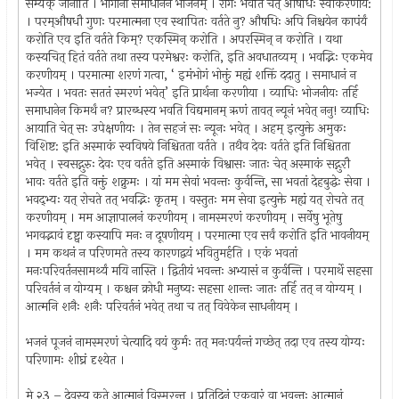
सम्यक् जानाति । भोगानां समाधानेन भोजनम् । रोगः भवति चेत् औषधिः स्वीकरणीय:
। परम्औषधौ गुणः परमात्मना एव स्थापितः वर्तते नु? औषधिः अपि निश्चयेन कापंर्यं
करोति एव इति वर्तते किम्? एकस्मिन् करोति । अपरस्मिन् न करोति । यथा
कस्यचित् हितं वर्तते तथा तस्य परमेश्वरः करोति, इति अवधातव्यम् । भवद्भिः एकमेव
करणीयम् । परमात्मा शरणं गत्वा, ‘ इमंभोगं भोक्तुं मह्यं शक्तिं ददातु । समाधानं न
भज्येत । भवतः सततं स्मरणं भवेत्’ इति प्रार्थना करणीया । व्याधिः भोजनीयः तर्हि
समाधानेन किमर्थं न? प्रारब्धस्य भवति विद्यमानम् ऋणं तावत् न्यूनं भवेत् ननु! व्याधिः
आयाति चेत् सः उपेक्षणीयः । तेन सहजं सः न्यूनः भवेत् । अहम् इत्युक्ते अमुकः
विशिष्ट: इति अस्माकं स्वविषये निश्चितता वर्तते । तथैव देवः वर्तते इति निश्चितता
भवेत् । स्वसद्गुरुः देवः एव वर्तते इति अस्माकं विश्वासः जातः चेत् अस्माकं सद्गुरौ
भावः वर्तते इति वक्तुं शक्नुमः । यां मम सेवां भवन्तः कुर्वन्ति, सा भवतां देहबुद्धेः सेवा ।
भवद्भ्यः यत् रोचते तत् भवद्भिः कृतम् । वस्तुतः मम सेवा इत्युक्ते मह्यं यत् रोचते तत्
करणीयम् । मम आज्ञापालनं करणीयम् । नामस्मरणं करणीयम् । सर्वेषु भूतेषु
भगवद्भावं दृष्ट्वा कस्यापि मनः न दूषणीयम् । परमात्मा एव सर्वं करोति इति भावनीयम्
। मम कथनं न परिणमते तस्य कारणद्वयं भवितुमर्हति । एकं भवतां
मनःपरिवर्तनसामर्थ्यं मयि नास्ति । द्वितीयं भवन्तः अभ्यासं न कुर्वन्ति । परमार्थे सहसा
परिवर्तनं न योग्यम् । कश्चन क्रोधी मनुष्यः सहसा शान्तः जातः तर्हि तत् न योग्यम् ।
आत्मनि शनैः शनैः परिवर्तनं भवेत् तथा च तत् विवेकेन साधनीयम् ।
भजनं पूजनं नामस्मरणं चेत्यादि वयं कुर्मः तत् मनःपर्यन्तं गच्छेत् तदा एव तस्य योग्यः
परिणामः शीघ्रं दृश्येत ।
मे २3 – देवस्य कृते आत्मानं विस्मरन्तु । प्रतिदिनं एकवारं वा भवन्तः आत्मानं