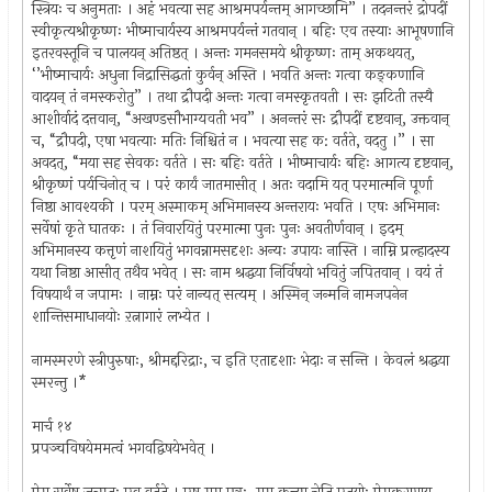
स्त्रियः च अनुमताः । अहं भवत्या सह आश्रमपर्यन्तम् आगच्छामि” । तदनन्तरं द्रोपदीं
स्वीकृत्यश्रीकृष्णः भीष्माचार्यस्य आश्रमपर्यन्तं गतवान् । बहिः एव तस्याः आभूषणानि
इतरवस्तूनि च पालयन् अतिष्ठत् । अन्तः गमनसमये श्रीकृष्णः ताम् अकथयत्,
‘’भीष्माचार्यः अधुना निद्रासिद्धतां कुर्वन् अस्ति । भवति अन्तः गत्वा कङ्कणानि
वादयन् तं नमस्करोतु” । तथा द्रौपदी अन्तः गत्वा नमस्कृतवती । सः झटिती तस्यै
आशीर्वादं दत्तवान्, “अखण्डसौभाग्यवती भव” । अनन्तरं सः द्रौपदीं दृष्टवान्, उक्तवान्
च, “द्रौपदी, एषा भवत्याः मतिः निश्चितं न । भवत्या सह क: वर्तते, वदतु ।” । सा
अवदत्, “मया सह सेवकः वर्तते । सः बहिः वर्तते । भीष्माचार्यः बहिः आगत्य दृष्टवान्,
श्रीकृष्णं पर्यचिनोत् च । परं कार्यं जातमासीत् । अतः वदामि यत् परमात्मनि पूर्णा
निष्ठा आवश्यकी । परम् अस्माकम् अभिमानस्य अन्तरायः भवति । एषः अभिमानः
सर्वेषां कृते घातकः । तं निवारयितुं परमात्मा पुनः पुनः अवतीर्णवान् । इदम्
अभिमानस्य कत्तृणं नाशयितुं भगवन्नामसदृशः अन्यः उपायः नास्ति । नाम्नि प्रल्हादस्य
यथा निष्ठा आसीत् तथैव भवेत् । सः नाम श्रद्धया निर्विषयो भवितुं जपितवान् । वयं तं
विषयार्थं न जपामः । नाम्नः परं नान्यत् सत्यम् । अस्मिन् जन्मनि नामजपनेन
शान्तिसमाधानयोः ऱत्नागारं लभ्येत ।
नामस्मरणे स्त्रीपुरुषाः, श्रीमद्दरिद्राः, च इति एतादृशाः भेदाः न सन्ति । केवलं श्रद्धया
स्मरन्तु ।*
मार्च १४
प्रपञ्चविषयेममत्वं भगवद्विषयेभवेत् ।