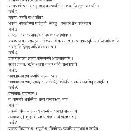
प्रापञ्चिकस्य स्थितिः कथं वर्तते?
यः प्रपञ्चे प्राप्तान् अनुभवान् न गणयति, स कथमपि सुज्ञः न भवति ।
मार्च 2
मनुष्यः जगति कथं वर्तेत?
भवन्तः भगवत्प्रेम्णा परिपूर्णाः भवन्तु । परस्परं प्रेम वर्धयन्ताम् ।
मार्च 3
यावद् आवश्यकं तावद् एव प्रपञ्चः करणीयः ।
प्रपञ्चःनाम भग्नवस्तूनां समीकरणार्थं यन्त्रागारः । तत्र भग्नवस्तूनि यावन्ति अधिकानि
तावान् शिक्षितुम् अधिकः अवसरः ।
मार्च 4
प्रपञ्चस्वरूपं ज्ञात्वा नामस्मरणे अवस्थातव्यम् ।
सुज्ञेन ज्ञात्वा, अज्ञेन श्रद्धया च बन्धनानि पालनीयानि ।
मार्च 5
भगवन्नामस्मरणं कदापि न त्यक्तव्यम् ।
भगवन्नामस्मरणम् एकदा आरभते चेत्, कोऽपि अन्तरायःउद्भवितुं न अर्हति ।
मार्च 6
वासनायाः प्राबल्यम् ।
यः नामजपे अवस्थितः तस्य वासनाक्षयः जातः ।
मार्च 7
प्रपञ्चे विद्यमानं सातत्यं स्वल्पं वा भगवते योजनीयम् ।
अस्माकं गृहे शुद्धः शान्तः पवित्रः च परिवेशः भवेत् ।
मार्च 8
प्रपञ्चे विद्यमानेभ्यः अपूर्णेभ्यः विषयेभ्यः कदापि समाधानं न लभ्येत ।