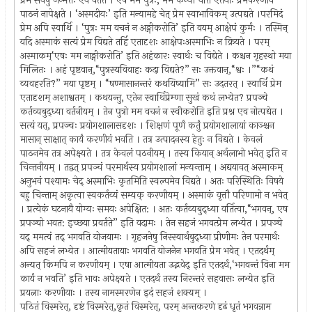
प्रेम सर्वेषु जन्मतः एव वर्तते । एष मम पुत्रः, मम कन्या चेति एतयोः प्रेमकरणाय
पाठनं नापेक्षते । ‘अस्मदीयः’ इति मन्यामहे चेत् प्रेम स्वाभाविकम् उत्पद्यते ।परमिदं
प्रेम अपि स्वार्थि । ‘पुत्रः मम वचनं न अङ्गीकरोति’ इति वयम् आक्षेपं कुर्मः । तस्मिन्
यदि अस्माकं सत्यं प्रेम विद्यते तर्हि एतादृशः आक्षेपःअस्माभिः न क्रियते । परम्
अस्माकम्‘एषः मम नाङ्गीकरोति’ इति अहंकारः स्वार्थः च विद्येते । कश्चन गृहस्थो मया
मिलितः । अहं पृष्टवान्,“पुत्रस्यविवाहः कदा विद्यते?” सः उक्तवान्,“श्वः ।”“कथं
व्यवहरति?” मया पृष्टम् । “षण्मासानन्तरं कथयिष्यामि” सः उदतरत् । स्वार्थि प्रेम
एतादृशम् अशाश्वतम् । कथयन्तु, एतेन स्वार्थिप्रेम्णा सुखं कथं लभ्येत? प्रपञ्चे
कर्तव्यबुद्ध्या वर्तनीयम् । तेन पुत्रो मम वचनं न स्वीकरोति इति प्रश्न एव नोत्पद्येत ।
सत्यं यत्, प्रपञ्चः प्रयोगशालासदृशः । शिक्षणं पूर्णं कर्तुं प्रयोगशालायां काञ्श्चन
मासान् साक्षात् कार्यं करणीयं भवति । तत्र उत्पादनस्य हेतुः न विद्यते । केवलं
पाठनमेव तत्र अपेक्ष्यते । तत्र केवलं पठनीयम् । तस्य कियान् अर्थलाभो भवेत् इति न
चिन्तनीयम् । तद्वत् प्रपञ्चं परमार्थस्य प्रयोगशालां मन्यन्ताम् । अद्ययावत् अस्माकम्
अनुभवं पश्यामः चेद् अस्माभिः कृतमिति स्वल्पमेव विद्यते । अतः परिस्थितिः विषये
बहु चिन्ताम् अकृत्वा स्वकर्तव्यं सम्यक् करणीयम् । अस्माकं वृत्तौ परिणामो न भवेत्
। प्रत्येकं घटनायै योग्यः समयः अपेक्षित: । अतः कर्तव्यबुद्ध्या वर्तित्वा,“भगवन्, एष
प्रपञ्चो भवत: इच्छया प्रवर्तते” इति वदामः । तेन सहजं भगवत्प्रेम लभ्येत । प्रपञ्चे
यद् ममत्वं तद् भगवति योजयामः । गृहजनेषु निस्स्वार्थबुद्ध्या प्रीणीमः तेन परमार्थः
अपि सहजं लभ्येत । आत्मीयतायाः भगवति योजनेन भगवति प्रेम भवेत् । एतदर्थम्
अन्यत् किमपि न करणीयम् । एषा आत्मीयता उद्भवेद् इति एतदर्थं,‘भगवन्तं विना मम
कार्यं न भवति’ इति भावः अपेक्ष्यते । एतदर्थं तस्य निरन्तरं सहवासः लभ्येत इति
प्रयत्नाः करणीयाः । तस्य नामस्मरणेन इदं सहजं शक्यम् ।
पठितं विस्मरेत्, दृष्टं विस्मरेत्,कृतं विस्मरेत्, परम् अन्तकरणे दृढं धृतं भगवन्नाम