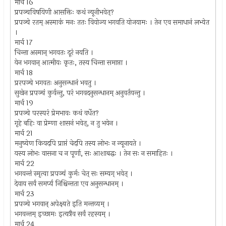
मार्च 16
प्रपञ्चविषयिणी आसक्तिः कथं न्यूनीभवेत्?
प्रपञ्चे रतम् अस्माकं मनः ततः वियोज्य भगवति योजयामः । तेन एव समाधानं लभ्येत
।
मार्च 17
चिन्ता अस्मान् भगवतः दूरं नयति ।
येन भगवान् आत्मीयः कृतः, तस्य चिन्ता समाप्ता ।
मार्च 18
प्ररपञ्चे भगवतः अनुसन्धानं भवतु ।
सुखेन प्रपञ्चं कुर्वन्तु, परं भगवदनुसन्धानम् अनुवर्तयन्तु ।
मार्च 19
प्रपञ्चे परस्परं प्रेमभावः कथं वर्धेत?
गृहे बहिः वा प्रेम्णा शासनं भवेत्, न तु भयेन ।
मार्च 21
मनुष्येण कियदपि प्राप्तं चेदपि तस्य लोभः न न्यूनायते ।
यस्य लोभः वासना च न पूर्णा, सः आशाबद्धः । तेन सः न समाहितः ।
मार्च 22
भगवन्तं स्मृत्वा प्रपञ्चं कुर्मः चेत् सः सम्यग् भवेत् ।
देवाय सर्वं समर्प्य निश्चिन्तता एव अनुसन्धानम् ।
मार्च 23
प्रपञ्चे भगवान् अपेक्ष्यते इति मन्तव्यम् ।
भगवन्तम् इच्छामः इत्यत्रैव सर्वं रहस्यम् ।
मार्च 24