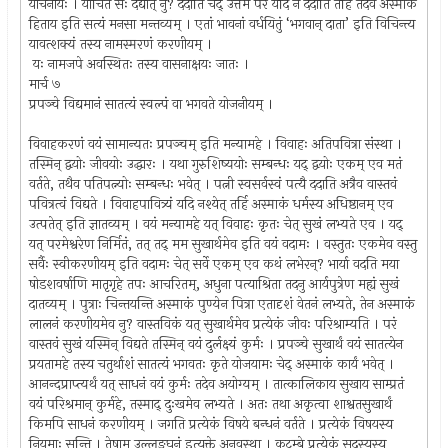
याचनीयः । याचितं सः दद्यात् नु? ददाति चेद् उत्तमं परं यदि न ददाति तर्हि तदेव अस्माकं
हिताय इति सत्यं मनसा मन्तव्यम् । एतां भावनां वर्धयितुं ‘भगवान् दाता’ इति विचिन्त्य
यावत्शक्यं तस्य नामस्मरणं करणीयम् ।
यः नामजपे अवस्थितः तस्य वासनाक्षयः जातः ।
मार्च ७
प्रपञ्चे विद्यमानं सातत्यं स्वल्पं वा भगवते योजनीयम् ।
विवाहकरणं वयं सामान्यतः प्रपञ्चम् इति मन्यामहे । विवाहः अतिपवित्रा संस्था ।
तस्मिन् द्वयोः जीवयोः उद्धारः । यथा गुरुशिष्ययोः सम्बन्धः यद् द्वयोः एकम् एव मतं
वर्तते, तथैव पतिपत्न्योः सम्बन्धः भवेत् । पत्नी स्वसर्वस्वं पत्यै ददाति अत्रैव वास्तवं
पवित्रत्वं विद्यते । विवाहपावित्र्यं यदि नश्येत् तर्हि अस्माकं धर्मस्य अधिष्ठानम् एव
उत्पतेत् इति ज्ञातव्यम् । वयं मन्यामहे यत् विवाहः कृतः चेत् सुखं लभ्यते एव । यद्
यत् परमेश्वरेण निर्मितं, तत् तद् मम सुखार्थमेव इति वयं वदामः । वस्तुतः एकमेव वस्तु
सर्वैः स्वीकरणीयम् इति वदामः चेत् सर्वे एकम् एव कथं लभेरन्? भार्या वदति मया
षोडशवर्षाणि मातृगृहे तपः आचरितम्, अधुना पत्याश्रिता तदनु आर्यपुत्रेण मह्यं सुखं
दातव्यम् । पुत्राः चिन्तयन्ति अस्माकं पुण्येन पित्रा एतादृशं वेतनं लभ्यते, तेन अस्माकं
लालनं करणीयमेव नु? वास्तविकं यत् सुखार्थमेव प्रत्येकं जीवः परिश्राम्यति । परं
वास्तवं सुखं यस्मिन् विद्यते तस्मिन् वयं दुर्लक्ष्यं कुर्मः । प्रपञ्चे सुखार्थं वयं सातत्येन
प्रयतामहे तस्य चतुर्थाशं सातत्यं भगवतः कृते योजयामः चेद् अस्माकं कार्यं भवेत् ।
आनन्दप्राप्त्यर्थं यत् साधनं वयं कुर्मः तदेव अयोग्यम् । तात्कालिकाय सुखाय साम्प्रतं
वयं परिश्रमान् कुर्महे, तस्माद् दुःखमेव लभ्यते । अतः तथा अकृत्वा शाश्वतसुखार्थं
किमपि साधनं करणीयम् । जगति प्रत्येकं विषये बन्धनं वर्तते । प्रत्येकं विषयस्य
नियमाः सन्ति । तेषाम् उल्लङ्घनं इत्युक्ते अनवस्था । कुटुम्बे प्रत्येकं सदस्यस्य