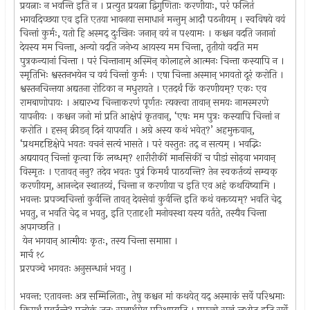
प्रयत्नाः न भवन्ति इति न । प्रत्युत प्रयत्ना द्विगुणिताः करणीयाः, परं फलितं
भगवदिच्छया एव इति एतया भावनया समाधानं मन्तुम् आदौ पठनीयम् । स्वविषये वयं
चिन्तां कुर्मः, यतो हि अस्मद् दुःखिनः जनान् वयं न पश्यामः । कश्चन वदति जनानां
देयस्य मम चिन्ता, अन्यो वदति जनेभ्य आयस्य मम चिन्ता, तृतीयो वदति मम
पुत्रकन्यानां चिन्ता । परं चिन्तानाम् अस्मिन् कोलाहले आत्मनः चिन्ता कस्यापि न ।
स्मृतिभिः श्वस्तनभयेन च वयं चिन्तां कुर्मः । एषा चिन्ता अस्मान् भगवतो दूरं करोति ।
श्वस्तनचिन्तया अद्यतना रोटिका न मधुरायते । एतदर्थं किं करणीयम्? एकः एव
रामबाणोपायः । अद्यारभ्य चिन्ताकरणं पूर्णतः त्यक्त्वा तावान् समयः नामस्मरणे
यापनीयः । कश्चन जनो मां प्रति आक्षेपं कृतवान्, ‘एषः मम पुत्रः कस्यापि चिन्तां न
करोति । हसन् क्रीडन् दिनं यापयति । अग्रे अस्य कथं भवेत्?’ अहमुक्तवान्,
‘प्रथमदृष्टिक्षेपे भवतः वचनं सत्यं भासते । परं वस्तुतः तद् न सत्यम् । भवद्भिः
अद्ययावत् चिन्तां कृत्वा किं लब्धम्? शारीरीकीं मानसिकीं च पीडां सोढ्वा भगवान्
विस्मृतः । एतावत् ननु? तदेव भवतः पुत्रं किमर्थं पाठयन्ति? तेन स्वकर्तव्यं सम्यक्
करणीयम्, आनन्देन स्थातव्यं, चिन्ता न करणीया च इति एव अहं कथयिष्यामि ।
भवन्तः प्रपञ्चचिन्तां कुर्वन्ति तावत् देवसेवां कुर्वन्ति इति कथं वक्तव्यम्? भवति चेद्
भवतु, न भवति चेद् न भवतु, इति एतादृशी मनोवस्था यस्य वर्तते, तस्यैव चिन्ता
अपगच्छति ।
येन भगवान् आत्मीयः कृतः, तस्य चिन्ता समाप्ता ।
मार्च १८
प्ररपञ्चे भगवतः अनुसन्धानं भवतु ।
भवन्त: एतावन्तः अत्र सम्मिलिताः, तेषु कश्चन मां कथयेत् यद् अस्माकं सर्वे परिश्रमाः