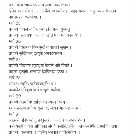
परमार्थस्य साधनरूपेण प्रपञ्च: उपयोक्तव्यः ।
दीपेन ज्वलनीयं चेत् सततं तैलं स्थापनीयम् । तद्वद् भगवतः अनुसन्धानार्थं सततं
नामस्मरणं करणीयम् ।
मार्च 25
प्रपञ्चं केवलं कर्तव्यकर्म इति मत्वा कुर्वन्तु ।
प्रपञ्चः सुखमयः करणीयः इति एषः एव परमार्थः ।
मार्च 26
प्रपञ्चे विद्यमानं विषयसुखं न वास्तवं सुखम् ।
प्रपञ्चे सुखित्वम् इत्युक्ते भगवदीयत्वम् ।
मार्च 27
प्रपञ्चे विद्यमानं सुखदुःखं केवलं भाने विद्यते ।
वासना इत्युक्ते अस्माकं देवविरुद्धा इच्छा ।
मार्च 28
भगवतः स्मृतिः कर्तव्यजागृतिः च ।
फलापेक्षां विहाय कर्म इत्युक्ते कर्तव्यम् ।
मार्च 29
प्रपञ्चे अस्माभिः साक्षित्वेन व्यवहर्तव्यम् ।
भगवत्स्मरणे कर्तव्यं कृतं चेद् जीवने आनन्दः उत्पद्यते ।
मार्च 31
आत्मानं परिष्करोतु, तदनुसारेण जगदपि परिष्कुर्यादेव ।
कर्तव्यरूपेण यथा अधिवक्ता संघर्षं करोति, तथैव कर्तव्यरूपेणैव प्रामाणिकतया
प्रपञ्चः करणीयः । तस्मिन् भगवान् न विस्मर्तव्यः ।