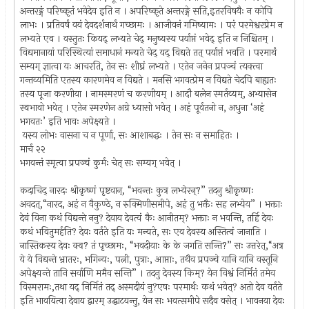
अन्तरङ्गं परिष्कृतं भवेदेव इति न । अपरिष्कृते अन्तरङ्गे सति,इतरविषयैः न कोपि
लाभः । प्रतिवर्षं वयं देवदर्शनार्थं गच्छामः । आजीवनं गमिष्यामः । परं परमेश्वरप्रेम न
लभ्यते एव । वस्तुतः कियद् लभ्यते चेद् मनुष्यस्य पर्याप्तं भवेद् इति न निश्चितम् ।
विद्यमानायां परिस्थित्यां समाधानं मन्यते चेद् यद् विद्यते तत् पर्याप्तं भवति । परमार्थं
सम्यग् ज्ञात्वा यः आचरति, तेन सः शीघ्रं लभ्यते । एतेन जनेन प्रपञ्चं त्यक्त्वा
गन्तव्यमिति एतस्य कारणमेव न विद्यते । मनसि भगवत्प्रेम न विद्यते चेदपि बाह्यतः
तस्य पूजा करणीया । नामस्मरणं च करणीयम् । आदौ बलेन स्मर्तव्यम्, अभ्यासेन
स्वभावो भवेत् । एतेन स्मरणेन अग्रे ध्यासो भवेत् । अहं पूर्वतनो न, अधुना ‘अहं
भगवतः’ इति भावः अपेक्ष्यते ।
यस्य लोभः वासना च न पूर्णा, सः आशाबद्धः । तेन सः न समाहितः ।
मार्च २२
भगवन्तं स्मृत्वा प्रपञ्चं कुर्मः चेत् सः सम्यग् भवेत् ।
कदाचिद् नारदः श्रीकृष्णं पृष्टवान्, “भवन्तः कुत्र लभ्येरन्?” तदनु श्रीकृष्णः
अवदत्,“नारद, अहं न वैकुण्ठे, न रुक्मिणीसमीपे, अहं तु भक्तैः सह लभ्येय” । भक्ताः
देवं विना कथं विद्यन्ते ननु? देवाय देवत्वं कैः आनीतम्? भक्ताः न भवन्ति, तर्हि देवः
कथं भवितुमर्हति? देवः वर्तते इति यः मन्यते, सः एव देवस्य अस्तित्वं जानाति ।
नास्तिकस्य देवः क्व? तं पृच्छामः, “भवदीयाः के के जगति सन्ति?” सः उत्तरेत्,“अत्र
ये ये विद्यन्ते भ्रातरः, भगिन्यः, पत्नी, पुत्राः, आप्ताः, तथैव प्रपञ्चे यानि यानि वस्तूनि
अपेक्ष्यन्ते तानि सर्वाणि ममैव सन्ति” । तदनु देवस्य किम्? येन विश्वं निर्मितं तमेव
विस्मरामः,तथा यद् निर्मितं तद् अस्मदीयं नु?एषः परमार्थः कथं भवेत्? अतो देव वर्तते
इति भावयित्वा देवाय द्वारम् उद्घाटयन्तु, येन सः भवत्समीपे सदैव वसेत् । भावनया देवः