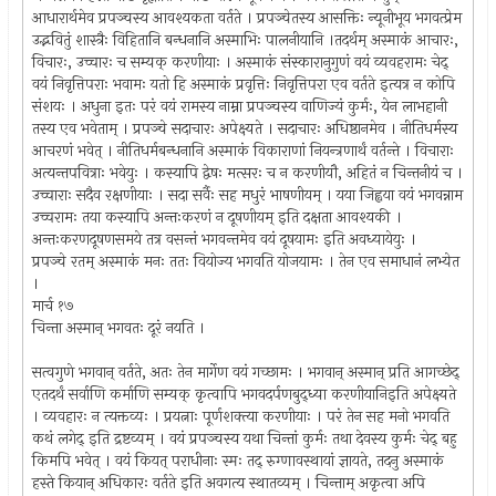
आधारार्थमेव प्रपञ्चस्य आवश्यकता वर्तते । प्रपञ्चेतस्य आसक्तिः न्यूनीभूय भगवत्प्रेम
उद्भवितुं शास्त्रैः विहितानि बन्धनानि अस्माभिः पालनीयानि ।तदर्थम् अस्माकं आचारः,
विचारः, उच्चारः च सम्यक् करणीयाः । अस्माकं संस्कारानुगुणं वयं व्यवहरामः चेद्
वयं निवृत्तिपराः भवामः यतो हि अस्माकं प्रवृत्तिः निवृत्तिपरा एव वर्तते इत्यत्र न कोपि
संशयः । अधुना इतः परं वयं रामस्य नाम्ना प्रपञ्चस्य वाणिज्यं कुर्मः, येन लाभहानी
तस्य एव भवेताम् । प्रपञ्चे सदाचारः अपेक्ष्यते । सदाचारः अधिष्ठानमेव । नीतिधर्मस्य
आचरणं भवेत् । नीतिधर्मबन्धनानि अस्माकं विकाराणां नियन्त्रणार्थं वर्तन्ते । विचाराः
अत्यन्तपवित्राः भवेयुः । कस्यापि द्वेषः मत्सरः च न करणीयौ, अहितं न चिन्तनीयं च ।
उच्चाराः सदैव रक्षणीयाः । सदा सर्वैः सह मधुरं भाषणीयम् । यया जिह्वया वयं भगवन्नाम
उच्चरामः तया कस्यापि अन्तःकरणं न दूषणीयम् इति दक्षता आवश्यकी ।
अन्तःकरणदूषणसमये तत्र वसन्तं भगवन्तमेव वयं दूषयामः इति अवध्यायेयुः ।
प्रपञ्चे रतम् अस्माकं मनः ततः वियोज्य भगवति योजयामः । तेन एव समाधानं लभ्येत
।
मार्च १७
चिन्ता अस्मान् भगवतः दूरं नयति ।
सत्वगुणे भगवान् वर्तते, अतः तेन मार्गेण वयं गच्छामः । भगवान् अस्मान् प्रति आगच्छेद्
एतदर्थं सर्वाणि कर्माणि सम्यक् कृत्वापि भगवदर्पणबुद्ध्या करणीयानिइति अपेक्ष्यते
। व्यवहारः न त्यक्तव्यः । प्रयत्नाः पूर्णशक्त्या करणीयाः । परं तेन सह मनो भगवति
कथं लगेद् इति द्रष्टव्यम् । वयं प्रपञ्चस्य यथा चिन्तां कुर्मः तथा देवस्य कुर्मः चेद् बहु
किमपि भवेत् । वयं कियत् पराधीनाः स्मः तद् रुग्णावस्थायां ज्ञायते, तदनु अस्माकं
हस्ते कियान् अधिकारः वर्तते इति अवगत्य स्थातव्यम् । चिन्ताम् अकृत्वा अपि