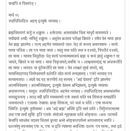
कदापि न विस्मरेत् ।
मार्च १५
उपाधिविरहितः अहम् इत्युक्ते भगवान् ।
ब्रह्मनिरूपणं कर्तुं न शक्नुमः । शर्करायाः आस्वादनेन विना माधुर्यं नावगम्यते ।
मर्यादायां शब्दैः भाषितुं शक्नुमः । अनृतेन ऋतस्य परीक्षा क्रियते । तथैव येन माया ज्ञाता
तेन ब्रह्म ज्ञातमेव । परम् अहमेव मायारूपो जातः चेत् तां कथम् अवगच्छामः । सत्ये
छाया पतिता । सा एव माया जाता । वस्तु यथा वर्तते तथा न दृश्यते, विपरीतं दृश्यते,
सा माया । मायया निगृहीताः चेत् सत्यं परमात्मस्वरूपं ब्रह्म च कथं ज्ञातुं शक्नुमः? या
जायते, म्रियते च सा माया । माया विकृतायते,भनक्ति च । शाश्वतानन्दाद् या अपाकरोति
सा माया । भगवतः या दूरीकरोति सा माया । येन शाश्वतं सुखं लभते, यद्
मायानिग्रहणात् विमोचनमार्गं दर्शयति तदेव सत्यं तत्त्वज्ञानम् । एको भगवान् एव
सत्यस्वरूपः । तदर्थं यद यत् करणीयं तत् सत्यम् । ‘अहं देवस्य’ इति ज्ञानमेव
आत्मनिवेदनम् । आत्मनिवेदनम्, इत्युक्ते देवस्य अभिज्ञानम्, इत्युक्ते मायायाः
अपाकरणम् । वस्तुतः उपाधिविरहितः अहमेव भगवान् । उपाधिरहितम् अवस्थानमेव
भगवद्रूपत्वम् । तटात् नदीं प्रति गमनसमये एकं स्थानं वर्तते यत्र सिकता समाप्नोति
जलमारभते । एतस्याः रेखायाः प्राक् सिकता, परं जलं च वर्तेते । एषा मध्यमा
स्थितिः इत्युक्ते तुर्यावस्था । अत्र ‘अहं ब्रह्म’ अस्मि इति भानं वर्तते । निर्गुणपरमात्मा
तथा एषा सर्वा सृष्टिः इति एतयोः संयोजने शृङ्खला वर्तते ओङ्कारः ।अतः परमार्थे
केनापि साधनेन जडस्य निरासं कृत्वा अन्ते ओङ्कारपर्यन्तं आगन्तव्यम् भवति ।
दशजनेषु नवजनान् एषः न, एषः न इति त्यक्त्वा अवशिष्टः दशमः एव सत्यः, तथा इदं