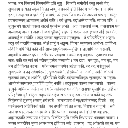
भवन्तः मम निरूपणं विस्मरन्ति इति सुष्ठु । किमपि समीचीनं वस्तु लभते चेत्
सुखप्रदम् इत्येतत् स्मृत्वापि तत् लब्धुं न प्रयतते इति नितराम् अयोग्यम् । पापमेव
इदम् । अज्ञात्वा न कृतं तर्हि न पापं, परं ज्ञात्वापि अकरणेन अत्यन्तं पापम् । वस्तुतः
प्रयत्नकरणम् अस्माकम् अधीनं वर्तते । वय़ं श्रुण्मः यद्‘अन्ते या मतिः सा एव गतिः’ ।
मृत्युसमये यादृशी वासना तादृशं पुनर्जन्म लभते । अतः वासनायां जन्म, वासनायाम् एव
अस्माकम् अन्तः । अतः तां कथं दूरीकर्तुं शक्नुमः? कश्चन जनः कृष्णः तर्हि स्ववर्णम्
अपाकर्तुं न शक्नोति । तद्वत् वासना मनुष्यस्य सहजगुणः । तं परिवर्तयितुं न शक्नुमः ।
तदनु वयं कदापि वासनातः मोक्षं प्राप्तुं न शक्नुमः किम्? मनुष्यस्य अन्येभ्यः प्राणिभ्यः
यदि किमपि भिन्नं वर्तते तर्हि साध्वसाधुभेदावगमनबुद्धिः । ज्ञात्वापि वयं वासनायै,
अहंतायै च आधारं दद्मः । अत्रैव वयं प्रमदामः । अस्माकम् अहंकारः एतादृशः दृढः
जातः वर्तते यत् सर्वं वयं मदीयम् इत्येव मन्यामहे । मम दाराः, मम पुत्रः, मम गृहं, मम
मम इति कियत् वदामः । एतेन ममत्वकारणेन अहंता वर्धते, यद् यद् मनोनुकूलं
सुखदायकं च तत् सर्वमपेक्ष्यते, दुःखदायकं तिरस्क्रियते च । अर्थात् जगति कोऽपि
सुखमात्रं लब्धुं न शक्नोति, इति विद्यते चेदपि अहंकारबलिभूतः सुखलुब्धः च मनुष्यः
आजीवनं साध्वसाधुकार्याणि कुर्वन् भवति । तदनुकूला वासना तस्य जायते । वासना
इत्युक्ते अभिमानः अहंता वा । एतेन अहंकारः एव यदि वासनायाः मूलाधिष्ठानं तर्हि सः
परिहर्तव्यः नु? वस्तुतः मनुष्यस्य अहंकारः एतावान् दृढः गभीरः च वर्तते यत् तस्य
निर्मूलनार्थं सूक्ष्मम् अस्त्रम् अपेक्ष्यते । नामजपसदृशं सूक्ष्मास्त्रं नान्यद् विद्यते । तत्
परमेश्वरस्य अतिनिकटं वर्तते । परं तथापि वयं तत् रुच्या, निष्ठया च न कुर्मः । सर्वं
जानीमः परम् अलसः अस्माकं शरीरे व्याप्तः । भगवान् कर्ता इति यः अहोरात्रम्
अनुसन्दधाति तस्य एव अहंकारः विलीयेत इति मनसि निधाय वयं भगवन्नाम जपामः ।
मनसा भगवदीयेन भूत्वा अवस्थानम् इति एव भक्तेः रहस्यम् । यद् अपेक्ष्यते तत् सः एव