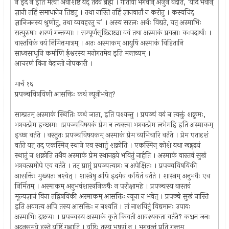
न इदं न इति मत्वा अवशिष्टं यद् तदेव ब्रह्म । गीतायां भगवान् अर्जुनं वदति, ‘यदि भवान्
ज्ञानी तर्हि समाधानेन तिष्ठतु । तथा नास्ति तर्हि ज्ञानवार्तां न करोतु । कस्यचिद्
ज्ञानिजनस्य श्रुणोतु, तथा व्यवहरतु च’ । अस्य सरलः अर्थः विद्यते, यत् अस्माभिः
सत्पुरुषाः शरणं गन्तव्याः । सम्पूर्णसृष्टिदृष्ट्या वयं तथा अस्माकं प्रयत्नाः कःपदार्थाः ।
वास्तविकं वयं निमित्तमात्रम् । अतः अस्माकम् आयुषि अस्माकं विहितानि
साध्वसाधूनि कर्माणि ईश्वरस्य मनोगतमेव इति मन्तव्यम् ।
आचरणं विना वेदान्तो नोपकारी ।
मार्च १६
प्रपञ्चविषयिणी आसक्तिः कथं न्यूनीभवेत्?
साम्प्रतम् अस्माकं स्थितिः कथं जाता, इति पश्यन्तु । प्रपञ्चं वयं न त्यक्तुं शक्नुमः,
भगवत्प्रेम इच्छामः ।प्रपञ्चविषयकं प्रेम न त्यक्त्वा भगवत्प्रेम लभेमहि इति अस्माकम्
इच्छा वर्तते । वस्तुतः प्रपञ्चविषयकम् अस्माकं प्रेम व्यभिचारि वर्तते । प्रेम एतादृशं
वर्तते यत् तद् एकस्मिन् स्थाने एव स्थातुं शक्नोति । एकस्मिन् कोशे यथा खड्गद्वयं
स्थातुं न शक्नोति तथैव अस्माकं प्रेम स्थानद्वये भवितुं नार्हति । अस्माकं वास्तवं सुखं
भगवत्समीपे एव वर्तते । तत् प्राप्तुं प्रपञ्चत्यागः न अपेक्षितः । प्रपञ्चविषयिकी
आसक्तिः मुख्यतः नश्येत् । शास्त्रेषु अपि इदमेव कथितं वर्तते । शास्त्रम् अनुभवैः एव
निर्मितम् । अस्माकम् अनुभवंशास्त्रनिकषैः न परीक्षामहे । प्रपञ्चस्य वास्तवं
मूल्यज्ञानं विना तद्विषयिकी अस्माकम् आसक्तिः न्यूना न भवेत् । प्रपञ्चे सुखं नास्ति
इति अवगत्य अपि तस्य आसक्तिः न नश्यति । तां नाशयितुं विद्यमानः उपायः
अस्माभिः द्रष्टव्यः । प्रपञ्चस्य अस्माकं कृते कियती आवश्यकता वर्तते? कश्चन जनः
अटनसमये हस्ते यष्टिं गृह्णाति । यष्टिः तस्य भूषणं न । भगवन्तं प्रति गन्तुम्