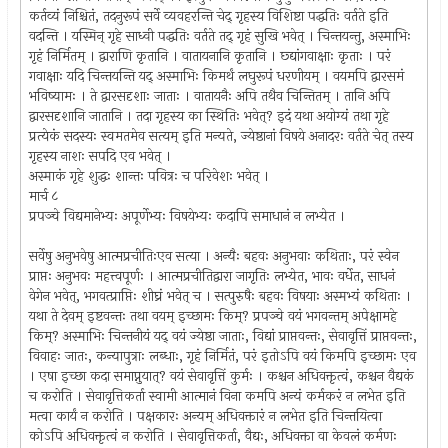
कर्तव्यं निश्चितं, तदनुरूपं सर्वे व्यवहरन्ति चेद् गृहस्य विशिष्टा पद्धतिः वर्तते इति
वदन्ति । यस्मिन् गृहे साध्वी पद्धतिः वर्तते तद् गृहं सुखि भवेत् । चिन्तयन्तु, अस्माभिः
गृहं निर्मितम् । द्वाराणि कृतानि । वातायनानि कृतानि । छ्द्यांगवाक्षाः कृताः । परं
गवाक्षाः यदि चिन्तयन्ति यद् अस्माभिः किमर्थं लघुरूपं धरणीयम् । वयमपि द्वारसमं
भविष्यामः । ते द्वारसदृशाः जाताः । वातायनैः अपि तथैव चिन्तितम् । तानि अपि
द्वारसदृशानि जातानि । तदा गृहस्य का स्थितिः भवेत्? इदं यथा अयोग्यं तथा गृहे
प्रत्येकं सदस्यः स्वमतमेव सत्यम् इति मन्यते, ज्येष्ठानां विषये अनादरः वर्तते चेत् तस्य
गृहस्य नाशः सपदि एव भवेत् ।
अस्माकं गृहे शुद्धः शान्तः पवित्रः च परिवेशः भवेत् ।
मार्च ८
प्रपञ्चे विद्यमानेभ्यः अपूर्णेभ्यः विषयेभ्यः कदापि समाधानं न लभ्येत ।
सर्वेषु अनुभवेषु आत्मप्रचीतिःएव सत्या । अन्यैः बहवः अनुभवाः कथिताः, परं स्वेन
प्राप्तः अनुभवः महत्त्वपूर्णः । आत्मप्रचीतिद्वारा जागृतिः लभ्येत, भावः वर्धेत, साधनं
वेगेन भवेत्, भगवत्प्राप्तिः शीघ्रं भवेत् च । सत्पुरुषैः बहवः विषयाः अस्मभ्यं कथिताः ।
यथा ते देवम् इष्टवन्तः तथा वयम् इच्छामः किम्? प्रपञ्चे वयं भगवन्तम् अपेक्षामहे
किम्? अस्माभिः चिन्तनीयं यद् वयं ज्येष्ठा जाताः, विद्यां प्राप्तवन्तः, सेवावृत्तिं प्राप्तवन्तः,
विवाहः जातः, कन्यापुत्राः लब्धाः, गृहं निर्मितं, परं इतोऽपि वयं किमपि इच्छामः एव
। एषा इच्छा कदा समाप्नुयात्? वयं सेवावृत्तिं कुर्मः । कश्चन अधिवक्तृत्वं, कश्चन वैद्यकं
च करोति । सेवावृत्तिकर्ता स्वामी आत्मानं विना कमपि अन्यं कर्मकरं न लभेत इति
मत्वा कार्यं न करोति । पक्षकारः अन्यम् अधिवक्तारं न लभेत इति चिन्तयित्वा
कोऽपि अधिवक्तृत्वं न करोति । सेवावृत्तिकर्ता, वैद्यः, अधिवक्ता वा केवलं कर्मणः