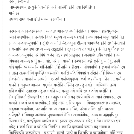
एतत् सिद्ध्येत् ।
नामस्मरणम् इत्युक्ते ‘त्वमसि, अहं नास्मि’ इति एषा स्थितिः ।
मार्च १२
प्रपञ्चे रामः कर्ता इति भावना रक्षणीया ।
परमात्मा आनन्दस्वरूपः । भगवतः आनन्दः उपाधिरहितः । भगवतः हास्यमुखस्य
ध्यानं करणीयम् । प्रत्येकं विषये मनुष्य आनन्दं पश्यति । उष्णकाले वायुः वहति चेत्
सः आनन्दम्अनुभवति । वृष्टिः आयाति चेद् अधुना शैत्यम् आगच्छेद् इति सः चिन्तयति
। केनापि प्रकारेण सः आनन्दं सङ्गृह्णाति । क्षुधासमये सः अन्नं भुङ्क्ते चेत् पूर्णौदरः सः
आनन्दम् अनुभवेत् परं विषं खादेत् चेद् मरणं प्राप्नुयात् । अस्माकं तथैव भवति । वयं
विषयाद् आनन्दं प्राप्तुं प्रयतामहे, परं सः बाधते । रुग्णस्य उदरे कृमिषु जातेषु, तस्मै
यदि बहूनि व्यञ्जनानि भोजितानि तर्हि तानि शरीराय न पोषकाणि । कृमयो वर्धन्ते एव
। तद्वत् सत्कर्माणि कुर्वद्भिः अस्माभिः मनसि यदि विषयप्रेम रक्षितं तर्हि विषयाः एव
संवर्धन्ते, समाधानं न लभ्यते । एतदर्थं कर्तव्यबुद्ध्या कर्म करणीयम् । तेन तत् कर्म न
बाधते । मनुष्यः आजन्म यमुद्योगं करोति तस्मिन् सः तद्रूपायते । अधिवक्ता तस्य
वृत्तिकर्मणि एतादृशः तद्रूपः भवति यत् मृत्युसमये अपि सः वादमेव करोति ।
सेवावृत्तिकर्ता सेवावृत्तौ एतादृशः तद्रूपः भवति यत् स्वप्ने अपि आत्मानं सेवापरम् एव
मन्यते । कर्म कथं करणीयम्? तर्हि तस्मात् भिन्नं भूत्वा । विवाहसमारम्भः गन्तव्यः,
लड्डुकाः खादनीयाः, परं तानि मम आत्मनः न सन्ति, परेषां सन्ति, इति धारणा
अपेक्ष्यते । विवाहः अस्माकं पुत्रकन्यानां नेति मत्वावर्तनीयम्, अन्यथा उद्वाह्यपितुः
चिन्ता भवेत्, वरदक्षिणा लभ्येत न वा इत्यत्र एव अवधानं भवेत् । तेन मनस्तापः एव
भवेत् । कर्म विना न कोऽपि तिष्ठति । कमपि दण्डनार्थं वदामः यत् भवता न
किञ्चिदपि कम्पनीयम् । पक्ष्मणी, हस्तौ, पादौ वा किमपि न कम्पनीयम्, तर्हि तस्य