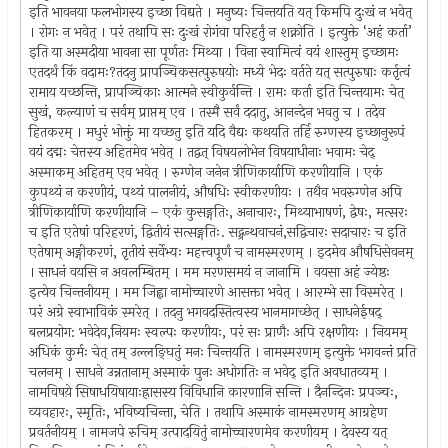
इति भावनया फलभोगस्य इच्छा विद्यते । मनुष्यः चिन्तयति यत् किमपि दुःखं न भवेत्
। रोगः न भवेत् । परं तथापि सः दुःखं रोगंवा परिहर्तुं न शक्नोति । इत्युक्ते ‘अहं कर्ता’
इति या अस्मदीया भावना सा पूर्णतः मिथ्या । विना स्वामित्वं वयं शास्तुम् इच्छामः
एतदर्थं किं वदामः?तदनु प्रापञ्चिकसत्पुरुषयोः मध्ये भेदः वर्तते यत् सत्पुरुषाः कर्तृत्वं
रामाय यच्छन्ति, प्रापञ्चिकाः आत्मने स्वीकुर्वन्ति । रामः कर्ता इति चिन्तयामः चेत्
सुखं, कल्याणं च सर्वम् प्राप्तम् एव । तस्मै सर्वं ददातु, आनन्देन भवतु च । तदेव
हितकरम् । मधुरं भोक्तुं मा यच्छतु इति यदि वैद्यः कथयति तर्हि रुग्णस्य इच्छानुरूपं
वयं दद्मः चेत्तस्य अहितमेव भवेत् । तद्वत् विषयलोभेन विषयाधीनाः भवामः चेद्
अस्माकम् अहितम् एव भवेत् । रुग्णेन जनेन त्रीणिकार्याणि करणीयानि । एकं
कुपथ्यं न करणीयं, पथ्यं पालनीयं, औषधिः स्वीकरणीयः । तथैव भवरुग्णेन अपि
त्रीणिकार्याणि करणीयानि – एकं कुसङ्गतिः, अनाचारः, मिथ्याभाषणं, द्वेषः, मत्सरः
च इति एतेषां परिहरणं, द्वितीयं सत्सङ्गतिः. सद्ग्रन्थवाचनं,सद्विचारः सदाचारः च इति
एतेषाम् अङ्गीकरणं, तृतीयं सर्वेभ्यः महत्त्वपूर्णं च नामस्मरणम् । इदमेव औषधिसेवनम्
। साधनं वयसि न अवलम्बितम् । मम मरणसमयं न जानामि । वयसा अहं ज्येष्ठः
इत्येव चिन्तनीयम् । मम जिह्वा नामोच्चारणे आसक्ता भवेत् । आरम्भे सा विस्मरेत् ।
परं अग्रे स्वाभाविकं स्मरेत् । तदनु भगवदस्तित्वस्य भानमागच्छेत् । साधनेईषद्
बलप्रयोग: भवेदेव,नियमः स्वल्पः करणीयः, परं सः प्राणैः अपि रक्षणीयः । नियमम्
अधिकं कुर्मः चेत् तम् उल्लङ्घितुं मनः चिन्तयति । नामस्मरणम् इत्युक्ते भगवन्तं प्रति
चलनम् । साधने उन्नतानाम् अस्माकं पुनः अधोगतिः न भवेद् इति अवधातव्यम् ।
नामविषय़े सिषाधयिषायाःह्रासस्य विविधानि कारणानि सन्ति । दैनन्दिनः प्रपञ्चः,
व्यवहारः, स्मृतिः, भविष्यचिन्ता, चेति । तथापि अस्माकं नामस्मरणम् आग्रहेण
प्रवर्तनीयम् । नामजपे रुचिम् उत्पादयितुं नामोच्चारणमेव करणीयम् । देवस्य यत्