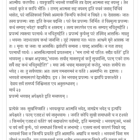
आत्मीयः करणीयः । यत्रकुत्रापि भवन्तो गच्छन्ति तत्र देवम् आत्मना सह नयन्तु । तेन
भवतां कृते न कापि भीतिः । रामम् आत्मना सह नयनम् इति वचनं जनान् विचित्रं
भासेत, परं नास्तिकानां विषये अस्माकं किमपि कर्तव्यं न विद्यते । यः देवासक्तः जातः
तस्य प्रपञ्चः नष्टः इति केचन वदन्ति । परं येन प्रपञ्चः निर्मितः तं विस्मृत्य प्रपञ्चः
कथं सम्यग् भवेत्? कदापि न शक्यम् । तस्य स्मरणेन एव सः सम्यग् भवितुमर्हति ।
प्रपञ्चं त्यक्त्वा परमार्थः न भवितुमर्हति । प्रपञ्चं कुर्वन्तु परं तस्मिन् आसक्तिः मास्तु
। भवन्तः जडभरतस्य कथां जानन्ति । गृहं त्यक्त्वा गतः भरतः आश्रमे मृगे आसक्त जा
तः । मृगाः वा जनाः वा आसक्तिः द्वयोरपि समाना । यावद् आसक्तिः न गता तावत्
परमार्थो व्यर्थः । आसक्तित्यागार्थं प्रयतन्ताम् । ‘मम रामो मां परितः सदैव वर्तते’ इति
भावयन्तु । कश्चन अपृच्छत्,‘भवन्तः सर्वान् मानसपूजां कर्तुं सूचयन्ति, परम् एको रामः
सर्वै सह कथं भवितुमर्हति?’ । मया उक्तं भवान् मानसपूजां करोतु, भवतः समीपे सः
भवेत् । सः तु सर्वव्याप्तः अतः तस्य गमनागमनं न वर्तते । अस्माभिः सः द्रष्टव्यः ।
भगवतो नामस्मरणं देहलीदीप: इव । तेन भगवान् प्रपञ्चः च द्वावपि प्रकाश्येते ।
देवाय सर्वं समर्प्य निश्चिन्तता एव अनुसन्धानम् ।
मार्च २३
प्रपञ्चे भगवान् अपेक्ष्यते इति मन्तव्यम् ।
प्रत्येकं जनः सुखमिच्छति । भगवत्कृपा आत्मनि भवेत्, नामप्रेम भवेत् च इत्यपि
अपेक्ष्यते । परम् एतादृशं वयं नानुभवामः । जगति कोपि सुखी समाधानी च न दृश्यते
। किमर्थम् एतादृशं वर्तते? वयं सदाचारेण वर्तामहे, इति मन्यामहे । भगवत्पूजनं, भजनं
च वयं सर्वे कुर्मः, परं समाधानं किमर्थं न लभामहे । एतस्य सत्यं कारणं विद्यते यद्
भगवन्तं विना न किमपि प्रवर्तते इति अस्माभिः अद्यापि न मन्यते । भगवन्तं विना मम