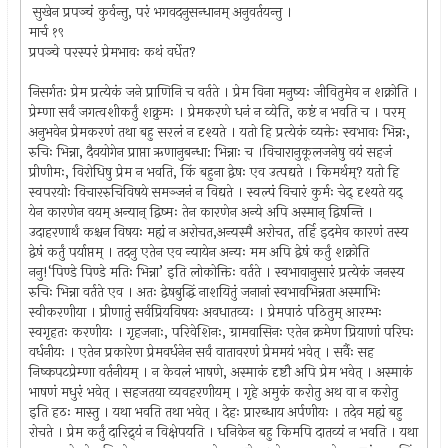
सुखेन प्रपञ्चं कुर्वन्तु, परं भगवदनुसन्धानम् अनुवर्तयन्तु ।
मार्च १९
प्रपञ्चे परस्परं प्रेमभावः कथं वर्धेत?
निसर्गतः प्रेम प्रत्येकं जने प्राणिनि च वर्तते । प्रेम विना मनुष्यः जीवितुमेव न शक्नोति ।
प्रेम्णा सर्वं जगत्वशीकर्तुं शक्नुमः । प्रेमकरणे धनं न व्येति, कष्टं न भवति च । परम्
अनुभवेन प्रेमकरणं तथा बहु सरलं न दृश्यते । यतो हि प्रत्येकं व्यक्तेः स्वभावः भिन्नः,
रुचिः भिन्ना, दैवयोगेन प्राप्ता ऋणानुबन्धा: भिन्नाः च ।विचारानुकूलजनेषु वयं सहजं
प्रीणीमः, विरोधिषु प्रेम न भवति, किं बहुना द्वेषः एव उत्पद्यते । किमर्थम्? यतो हि
स्वपरयोः विचाररुचिविषये समञ्जनं न विद्यते । स्वल्पं विचारं कुर्मः चेद् दृश्यते यद्
येन कारणेन वयम् अन्यान् द्विष्मः तेन कारणेन अन्ये अपि अस्मान् द्विषन्ति ।
उदाहरणार्थं कश्चन विषयः मह्यं न अरोचत,अन्यस्मै अरोचत, तर्हि इदमेव कारणं तस्य
द्वेषं कर्तुं पर्याप्तम् । तदनु एतेन एव न्यायेन अन्यः मम अपि द्वेषं कर्तुं शक्नोति
ननु!‘पिण्डे पिण्डे मतिः भिन्ना’ इति लोकोक्तिः वर्तते । स्वभावानुसारं प्रत्येकं जनस्य
रुचिः भिन्ना वर्तते एव । अतः द्वेषबुद्धिं नाशयितुं जनानां स्वभावभिन्नता अस्माभिः
स्वीकरणीया । प्रीणातुं सर्वप्रियविषयः अवधातव्यः । प्रेमपाठं पठितुम् आरम्भः
स्वगृहतः करणीयः । गृहजनाः, परिवेशिनः, ग्रामवासिनः एतेन क्रमेण प्रियाणां परिघः
वर्धनीयः । एतेन प्रकारेण प्रेमवर्धनेन सर्वं वातावरणं प्रेममयं भवेत् । सर्वैः सह
निष्कपटप्रेम्णा वर्तनीयम् । न केवलं भाषणे, अस्माकं दृष्टौ अपि प्रेम भवेत् । अस्माकं
भाषणं मधुरं भवेत् । सहजतया व्यवहरणीयम् । गृहे अमुकं करोतु अथ वा न करोतु
इति हठः मास्तु । यथा भवति तथा भवेत् । देहः प्रारब्धाय अर्पणीयः । तदेव मह्यं बहु
रोचते । प्रेम कर्तुं दारिद्र्यं न विक्षेपयति । धनिकेन बहु किमपि दातव्यं न भवति । यथा