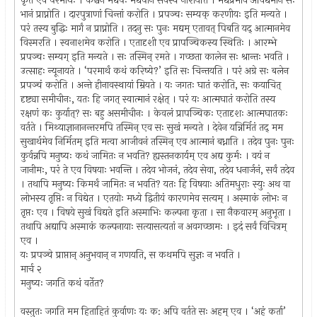
कृते एव परमार्थः । कश्चन मद्यपः मद्यपाने सर्वस्वं नाशयति । मद्यप्रभावे अविद्यमाने सः
भानं प्राप्नोति । दारपुत्राणां चिन्तां करोति । प्रपञ्चः सम्यक् करणीयः इति मन्यते ।
परं तस्य बुद्धिः मार्गं न प्राप्नोति । तदनु सः पुनः मद्यम् एतावत् पिबति यद् आत्मानमेव
विस्मरति । स्वनाशमेव करोति । एतादृशी एव प्रापञ्चिकस्य स्थितिः । आरम्भे
प्रपञ्चः सम्यग् इति मन्यते । सः तस्मिन् रमते । गच्छता कालेन सः श्रान्तः भवति ।
उत्साहः न्यूनायते । ‘परमार्थं कथं करिष्ये?’ इति सः चिन्तयति । परं अग्रे सः बलेन
प्रपञ्चं करोति । अन्ते हीनावस्थायां म्रियते । यः जगतः घातं करोति, सः कयाचित्
दृष्ट्या समीचीनः, यतः हि जगत् स्वात्मानं रक्षेत् । परं यः आत्मघातं करोति तस्य
रक्षणं कः कुर्यात्? सः बहु असमीचीनः । केवलं प्रापञ्चिकः एतादृशः आत्मघातकः
वर्तते । मिथ्याज्ञानानन्तरमपि तस्मिन् एव सः सुखं मन्यते । देवेन यन्निर्मितं तद् मम
सुखार्थमेव निर्मितम् इति मत्वा आजीवनं तस्मिन् एव आत्मानं बध्नाति । तदेव पुनः पुनः
कुर्वन्नपि मनुष्यः कथं जामितः न भवति? ह्यस्तनकार्यम् एव अद्य कुर्मः । वयं न
जानीमः, परं ते एव विषयाः भवन्ति । तदेव भोजनं, तदेव सेवा, तदेव धनार्जनं, सर्वं तदेव
। तथापि मनुष्यः किमर्थं जामितः न भवति? यतः हि विषयाः अतिमधुराः स्युः अथ वा
लोभस्य तृप्तिः न विद्येत । एतयोः मध्ये द्वितीयं कारणमेव सत्यम् । अस्माकं लोभः न
तृप्तः एव । विषये सुखं विद्यते इति अस्माभिः कल्पना कृता । सा नैकवारम् अनुभूता ।
तथापि अद्यापि अस्माकं कल्पनायाः सत्यासत्यतां न अवगच्छामः । इदं सर्वं विचित्रम्
एव ।
यः प्रपञ्चे प्राप्तान् अनुभवान् न गणयति, स कथमपि सुज्ञः न भवति ।
मार्च २
मनुष्यः जगति कथं वर्तेत?
वस्तुतः जगति मम हिताहितं कुर्वाणः यः क: अपि वर्तते सः अहम् एव । ‘अहं कर्ता’