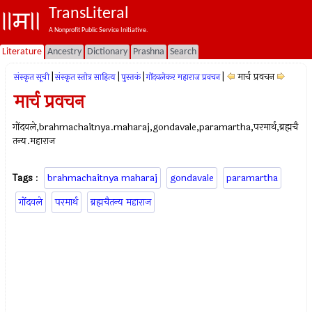
TransLiteral
A Nonprofit Public Service Initiative.
Literature
Ancestry
Dictionary
Prashna
Search
|
|
|
|
मार्च प्रवचन
संस्कृत सूची
संस्कृत स्तोत्र साहित्य
पुस्तकं
गोंदवलेकर महाराज प्रवचन
मार्च प्रवचन
गोंदवले,brahmachaitnya.maharaj,gondavale,paramartha,परमार्थ,ब्रह्मचै
तन्य.महाराज
Tags
:
brahmachaitnya maharaj
gondavale
paramartha
गोंदवले
परमार्थ
ब्रह्मचैतन्य महाराज