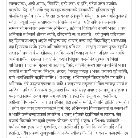
स्वसाभ्रातरः, अन्ये आप्ताः, मित्राणि, इतरे जनाः च इति, एतेषां उत्तम उपयोगः
करणीयः चेद्, एतैः सर्वैः सह व्यवहारकरणसमये स्वकार्याणि हरिस्मरणसूत्रे
योजयित्वा कुर्याम । तेन सर्वैः सह सम्बन्धाः स्नेहपूर्णाः भवेयुः । प्रपञ्चः अतिसुखकरो
भवेत् । न्यूनातिन्यूनं सःतापदायको निश्चयेन न भवेत् । एतैः सर्वैः सह अस्माकं
सम्बन्धानां भञ्जनाय अस्माकम् अभिमानः, अहंता च विशेषत्वेन कारणे भवतः । एषः
अभिमानो न केवलं श्रीमतां भवति, दरिद्रानपि सः न त्यजति । वयं पुराणे पठितवन्तः
यत् हिरण्यकश्यपुम् अङ्के स्वीकृत्य यदा भगवान् तस्य उदरं विदारयितुम् आरब्धवान्
तदा हिरण्यकश्यपोः हस्तः अभिमानेन खड्गं प्रति गतः । साक्षात् भगवन्तं पुरतः दृष्ट्वापि
सः हस्तौ प्रणामार्थं न उन्नीतवान् । अभिमानस्य कियान् आवेगः । दरिद्राः जनाः अपि
अभिमानाधीनाः दृश्यन्ते । कदाचित् कश्चन भिक्षुकः कस्यचिद् गृहमागत्य भिक्षां
याचितवान् । तदा सः गृहस्वामी उक्तवान्, “अरे, कस्मिन् समये आगन्तव्यमिति भवान्
जानाति न वा?” तदा सः भिक्षुकः अवदत्, “गच्छतु गच्छतु । भवतः एकस्य गृहं नास्ति,
ग्रामे शताधिकानि गृहाणि सन्ति ।” पश्यन्तु, अभिमानमूलं कियत् गभीरं गतं वर्तते ।
अभिमानः क्षेत्रे उद्भूतकत्तृणसदृशः वर्तते । कत्तृणस्य समूलनाशं विना सम्यक् सस्यं न
लभेदेव । तथैव अभिमानस्य समूलनाशं विना परमेश्वरकृपायाः सस्यं प्राप्तुं न शक्नुमः ।
पनसकर्तनसमये एकम् अवधानम् अपेक्ष्यते । हस्ते तैलं संयुज्य तत् कर्तनीयम्,
अष्ठीलाः निष्कासनीयाः च । तेन क्षीरात् पीडा हस्ते न भवति, बीजानि झटिति लभ्यन्तेच
। तथैव नाम जपन् प्रपञ्चव्यवहारं कुर्मः चेद् अभिमानस्य विषयवासनानां वा रसस्पर्शो
न भवति परमेश्वरकृपाफलं लभ्यते च । एतम् अहंकारं देहाभिमानं च त्यजामः चेत्
प्रपञ्चे विद्यमाने लाभहानी हसन्त: क्रीडन्त: च सोढुं शक्नुमः । शिशवः वर्षाकाले
कर्गजनौकाः कृत्वा जले मुञ्चन्ति, ताः तरन्ति तर्हि हसन्ति निमज्जन्ति तर्हि अपि
हसन्ति, तथैव प्रपञ्चे सुखदुःखानि आनन्देन स्वीकरणीयानि । एकेन नामस्मरणेन एव