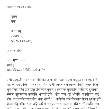
मार्चमासस्य प्रवचनानि
पृष्ठम्
चर्चा
पठ्यताम्
सम्पाद्यताम्
इतिहासः दृश्यताम्
उपकरणानि
== मार्च 1 ==
मार्च १
प्रापञ्चिकस्य स्थितिः कथं वर्तते?
सर्वैः सत्पुरुषैः भवरोगस्य निश्चितोपायः कथितः वर्तते । सर्वे सत्पुरुषाः स्वस्वस्थाने
महान्तः एव सन्ति । परं तेषु समर्थरामदासैः स्वस्थानं न त्यक्त्वा विषयिजनानां चित्तं
कुत्र लिप्तं वर्तते इति दृष्ट्वा रोगनिदानं कृतम् । अस्माकं मुख्यरोगः वर्तते यद् दुःखमयः
संसारः सुखरूपेण अस्माभिः भाव्यते इति । रोगः ज्ञातः परं औषधिः न स्वीकृतः चेद्
रोगः कथं गच्छेत्?यथा रोगः तथा औषधिः । अजीर्णेन उदरे विद्यमाना वेदना क्षुधया इति
मत्वा यदि अधिकं भुक्तं तर्हि कथं योग्यम्? संसारः दुःखमयः इति यः चिन्तयति तस्य