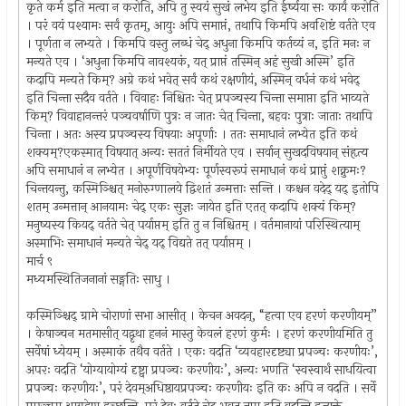
कृते कर्म इति मत्वा न करोति, अपि तु स्वयं सुखं लभेय इति ईर्ष्यया सः कार्यं करोति
। परं वयं पश्यामः सर्वं कृतम्, आयुः अपि समाप्तं, तथापि किमपि अवशिष्टं वर्तते एव
। पूर्णता न लभ्यते । किमपि वस्तु लब्धं चेद् अधुना किमपि कर्तव्यं न, इति मनः न
मन्यते एव । ‘अधुना किमपि नावश्यकं, यत् प्राप्तं तस्मिन् अहं सुखी अस्मि’ इति
कदापि मन्यते किम्? अग्रे कथं भवेत् सर्वं कथं रक्षणीयं, अस्मिन् वर्धनं कथं भवेद्
इति चिन्ता सदैव वर्तते । विवाहः निश्चितः चेत् प्रपञ्चस्य चिन्ता समाप्ता इति भाव्यते
किम्? विवाहानन्तरं पञ्चवर्षाणि पुत्रः न जातः चेत् चिन्ता, बहवः पुत्राः जाताः तथापि
चिन्ता । अतः अस्य प्रपञ्चस्य विषयाः अपूर्णाः । ततः समाधानं लभ्येत इति कथं
शक्यम्?एकस्मात् विषयात् अन्यः सततं निर्मीयते एव । सर्वान् सुखदविषयान् संहृत्य
अपि समाधानं न लभ्येत । अपूर्णविषयेभ्यः पूर्णस्वरूपं समाधानं कथं प्राप्तुं शक्नुमः?
चिन्तयन्तु, कस्मिञ्श्चित् मनोरुग्णालये द्विशतं उन्मत्ताः सन्ति । कश्चन वदेद् यद् इतोपि
शतम् उन्मत्तान् आनयामः चेद् एकः सुज्ञः जायेत इति एतत् कदापि शक्यं किम्?
मनुष्यस्य कियद् वर्तते चेत् पर्याप्तम् इति तु न निश्चितम् । वर्तमानायां परिस्थित्याम्
अस्माभिः समाधानं मन्यते चेद् यद् विद्यते तत् पर्याप्तम् ।
मार्च ९
मध्यमस्थितिजनानां सङ्गतिः साधु ।
कस्मिञ्श्चिद् ग्रामे चोराणां सभा आसीत् । केचन अवदन्, “हत्वा एव हरणं करणीयम्”
। केषाञ्चन मतमासीत् यद्वृथा हननं मास्तु केवलं हरणं कुर्मः । हरणं करणीयमिति तु
सर्वेषां ध्येयम् । अस्माकं तथैव वर्तते । एकः वदति ‘व्यवहारदृष्ट्या प्रपञ्चः करणीयः’,
अपरः वदति ‘योग्यायोग्यं दृष्ट्वा प्रपञ्चः करणीयः’, अन्यः भणति ‘स्वस्वार्थं साधयित्वा
प्रपञ्चः करणीयः’, परं देवम्अधिष्ठायप्रपञ्चः करणीयः इति कः अपि न वदति । सर्वे