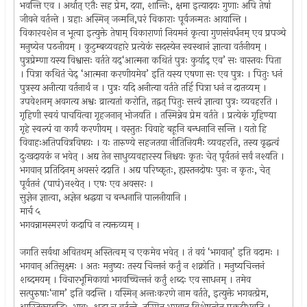
भवन्ति एव । अर्थात् एतैः सह प्रेम, दया, शान्तिः, क्षमा इत्यादयः गुणाः अपि तेषां
जीवने वर्तन्ते । ग्रहाः अस्मिन् जन्मनि,परं विकाराः पूर्वजन्मतः आयान्ति ।
विकारवशेन न भूत्वा इत्युक्ते तेषाम् विकाराणां नियमनं कृत्वा गुणसंवर्धनम् एव प्रपञ्चे
मनुष्येन पठनीयम् । कुटुम्बव्यवहारे प्रत्येकं सदस्येन स्वस्थानं ज्ञात्वा वर्तनीयम् ।
पुत्रप्रेम्णा यस्य विश्वासः वर्तते यद्‘आत्मना कथितं पुत्रः कुर्याद् एव’ सः वास्तवः पिता
। पित्रा कथितं चेद् ‘आत्मना करणीयमेव’ इति यस्य एषणा सः एव पुत्रः । पितुः धनं
पुत्रस्य अनीत्या वर्तनार्थं न । पुत्रः यदि अनीत्या वर्तते तर्हि पित्रा धनं न दातव्यम् ।
उपवेशनम् अवगत्य अश्वः व्रात्यतां करोति, तद्वत् पितुः सत्त्वं ज्ञात्वा पुत्रः व्यवहरति ।
गृहिणी स्वयं पाचयित्वा गृहजनान् भोजयति । तस्मिन्नेव प्रेम वर्तते । प्रत्येकं गृहिण्या
गृहे स्वल्पं वा कार्यं करणीयम् । वस्तुतः विवाहे बहूनि बन्धनानि सन्ति । यतो हि
विवाहःअतिपवित्रविषय़ः । यः तारुण्ये सहजतया नीतिनियमैः व्यवहरति, तस्य वृद्धत्वं
दुःखदायकं न भवेत् । अद्य तेन साधुव्यवहारस्य निश्चयः कृतः चेत् पूर्वतनं सर्वं नश्यति ।
भगवान् प्रतिदिनम् अवसरं ददाति । अद्य परिष्कृतः, ह्यस्तनदोषः पुनः न कृतः, चेत्
पूर्वतनं (पापं)नश्येत् । एषः एव अवसरः ।
सुज्ञेन ज्ञात्वा, अज्ञेन श्रद्धया च बन्धनानि पालनीयानि ।
मार्च ५
भगवन्नामस्मरणं कदापि न त्यक्तव्यम् ।
जगति सर्वथा अवितथम् अस्तित्वम् च एकमेव भवेत् । तं वयं ‘भगवान्’ इति वदामः ।
भगवान् अतिसूक्ष्मः । अतः मनुष्यः तस्य चिन्तनं कर्तुं न शक्नोति । मनुष्यचिन्तनं
शब्दमयम् । विचारभूमिकायां भगवच्चिन्तनं कर्तुं शब्दः एव साधनम् । तमेव
सत्पुरुषाः‘नाम’ इति वदन्ति । यस्मिन् अन्तःकरणे नाम वर्तते, इत्युक्ते भगवत्प्रेम,