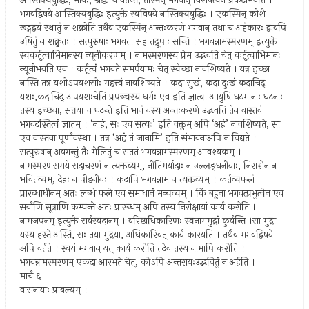
आस्तिक्यबुद्धिः, भावः, श्रद्धा च वर्तन्ते, तस्मिन् भगवान् विशेषत्वेन प्रकटीभवति ।
भगवद्विषये आस्तिक्यबुद्धिः इत्युक्ते स्वविषये नास्तिक्यबुद्धिः । एकस्मिन् कोशे
खड्गद्वयं स्थातुं न शक्नोति तथैव एकस्मिन् अन्तःकरणे भगवान् तथा च अहंकारः द्वावपि
उषितुं न शक्नुतः । सत्पुरुषाः भगवता सह तद्रूपाः सन्ति । भगवन्नामस्मरणम् इत्युक्ते
स्वकर्तृत्वाभिमानस्य न्यूनीकरणम् । नामस्मरणस्य प्रेम उद्भवति चेत् कर्तृत्वाभिमानः
न्यूनीभवति एव । कर्तृत्वं भगवते समर्पयामः चेत् स्वेच्छा नावशिष्यते । यत्र इच्छा
नास्ति तत्र यशोऽपयशसोः महत्त्वं नावशिष्यते । कदा सुखं, कदा दुःखं कदाचिद्
यशः,कदाचिद् अपयशःचेति प्रपञ्चस्य धर्मः एव इति ज्ञात्वा आयुषि घटमानाः घटनाः
तस्य इच्छया, सत्तया च घटन्ते इति भानं यस्य अन्तःकरणे उद्भवति तेन वास्तवं
भगवदस्तित्वं ज्ञातम् । ‘नाहं, सः एव सत्यः’ इति वक्तुम् अपि ‘अहं’ नावशिष्यते, सा
एव वास्तवा पूर्णावस्था । तत्र ‘अहं तं जानामि’ इति संभावनाअपि न विद्यते ।
सत्पुरुषान् अवगन्तुं तैः मेलितुं च सततं भगवन्नामस्मरणम् आवश्यकम् ।
नामस्मरणसमये सदाचरणं न त्यक्तव्यम्, नीतिमर्यादाः न उल्लङ्घनीयाः, निराशेन न
भवितव्यम्, देहः न पीडनीयः । कदापि भगवन्नाम न त्यक्तव्यम् । कर्तव्यफलं
प्रारब्धाधीनम् अतः लब्धे फले एव समाधानं मन्यव्यम् । किं बहुना भगवत्प्रभुत्वेन एव
सर्वाणि सूत्राणि कम्पन्ते अतः प्रारब्धम् अपि तस्य निरीक्षायां कार्यं करोति ।
नामजपनम् इत्युक्ते सर्वस्वदानम् । वरिष्ठाधिकारिणः स्वनाममुद्रां कुर्वन्ति ।सा मुद्रा
यस्य हस्ते अस्ति, सः तया मुद्रया, अधिकारिवत् कार्यं कारयति । तथैव भगवद्विषये
अपि वर्तते । स्वयं भगवान् यत् कार्यं करोति तदेव तस्य नामापि करोति ।
भगवन्नामस्मरणम् एकदा आरभते चेत्, कोऽपि अन्तरायःउद्भवितुं न अर्हति ।
मार्च ६
वासनायाः प्राबल्यम् ।