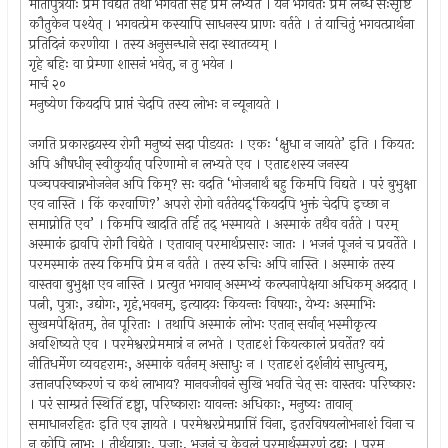
मातापुत्रयोः प्रेम विद्यते तथा भगवता सह प्रेम लभ्येत । येन भगवतः प्रेम लब्धं सःसृष्टिं
कौतुकेन पश्येत् । भगवत्प्रेम कस्यापि साधनस्य प्राणः वर्तते । तं याचितुं भगवत्प्रार्थना
प्रतिदिनं करणीया । तस्य अनुसन्धाने सदा स्थातव्यम् ।
गृहे बहिः वा प्रेम्णा शासनं भवेत्, न तु भयेन ।
मार्च २०
मनुष्येण कियदपि प्राप्तं चेदपि तस्य लोभः न न्यूनायते ।
जगति प्रकारद्वयस्य रोगौ मनुष्यं सदा पीडयतः । एकः ‘क्षुधा न जायते’ इति । कियत:
अपि औषधीन् स्वीकुर्यात् परिणामो न लभ्यते एव । एतादृशस्य जनस्य
पञ्चपक्वान्नभोजनेन अपि किम्? सः वदति ‘भोजनार्थं बहु किमपि विद्यते । परं बुभुक्षा
एव नास्ति । किं करवाणि?’ अपरो रोगो वर्ततेयद्‘कियदपि भुक्तं चेदपि इच्छा न
समाप्नोति एव’ । किमपि खादति तर्हि तद् भस्मायते । अस्माकं तथैव वर्तते । परम्
अस्माकं द्वावपि रोगौ विद्येते । एतावान् परमार्थप्रसारः जातः । भजनं पूजनं च प्रवर्तेते ।
परमस्माकं तस्य किमपि प्रेम न वर्तते । तस्य रुचिः अपि नास्ति । अस्माकं तस्य
वास्तवा बुभुक्षा एव नास्ति । प्रत्युत भगवान् अस्मभ्यं कल्पनापेक्षया अधिकम् अददात् ।
पत्नी, पुत्राः, उद्योगः, गृहं,भवनम्, इत्यादयः कियन्तः विषयाः, येभ्यः अस्माभिः
सुखमपेक्षितम्, तेन पूरिताः । तथापि अस्माकं लोभः एतान् सर्वान् भस्मीकृत्य
अवशिष्यते एव । परमेश्वरप्रेममात्रं न लभते । एतादृशं कियत्कालं प्रवर्तेत? वयं
नीतिधर्मेण व्यवहरामः, अस्माकं वर्तनम् असाधुः न । एतादृशं दर्शनीयं साधुत्वम्,
उत्तानपरिष्करणं च कथं लाभाय? मानवजीवनं सुखि भवति चेत् सः वास्तवः परिष्कारः
। परं साम्प्रतं स्थितिं दृष्ट्वा, परिष्काराः यावन्तः अधिकाः, मनुष्यः तावान्
समाधानरहितः इति एव ज्ञायते । परमेश्वरप्रेमप्राप्तिं विना, इतरविषयलोभनाशं विना च
न कोपि लाभः । तीर्थयात्राः, पूजाः, भजनं च केवलं परमार्थस्मरणं दद्युः । परम्