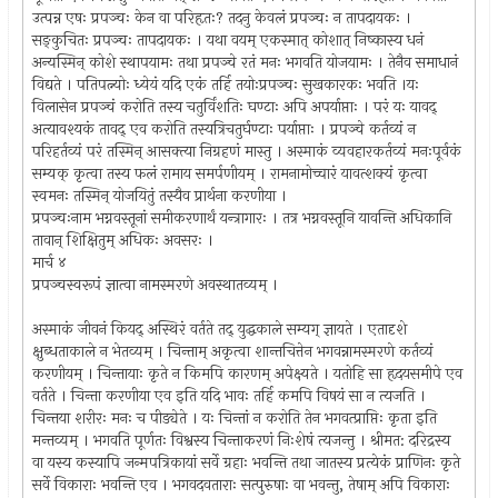
उत्पन्न एषः प्रपञ्चः केन वा परिहृतः? तदनु केवलं प्रपञ्चः न तापदायकः ।
सङ्कुचितः प्रपञ्चः तापदायकः । यथा वयम् एकस्मात् कोशात् निष्कास्य धनं
अन्यस्मिन् कोशे स्थापयामः तथा प्रपञ्चे रतं मनः भगवति योजयामः । तेनैव समाधानं
विद्यते । पतिपत्न्योः ध्येयं यदि एकं तर्हि तयोःप्रपञ्चः सुखकारकः भवति ।यः
विलासेन प्रपञ्चं करोति तस्य चतुर्विंशतिः घण्टाः अपि अपर्याप्ताः । परं यः यावद्
अत्यावश्यकं तावद् एव करोति तस्यत्रिचतुर्घण्टाः पर्याप्ताः । प्रपञ्चे कर्तव्यं न
परिहर्तव्यं परं तस्मिन् आसक्त्या निग्रहणं मास्तु । अस्माकं व्यवहारकर्तव्यं मनःपूर्वकं
सम्यक् कृत्वा तस्य फलं रामाय समर्पणीयम् । रामनामोच्चारं यावत्शक्यं कृत्वा
स्वमनः तस्मिन् योजयितुं तस्यैव प्रार्थना करणीया ।
प्रपञ्चःनाम भग्नवस्तूनां समीकरणार्थं यन्त्रागारः । तत्र भग्नवस्तूनि यावन्ति अधिकानि
तावान् शिक्षितुम् अधिकः अवसरः ।
मार्च ४
प्रपञ्चस्वरूपं ज्ञात्वा नामस्मरणे अवस्थातव्यम् ।
अस्माकं जीवनं कियद् अस्थिरं वर्तते तद् युद्धकाले सम्यग् ज्ञायते । एतादृशे
क्षुब्धताकाले न भेतव्यम् । चिन्ताम् अकृत्वा शान्तचित्तेन भगवन्नामस्मरणे कर्तव्यं
करणीयम् । चिन्तायाः कृते न किमपि कारणम् अपेक्ष्यते । यतोहि सा हृदयसमीपे एव
वर्तते । चिन्ता करणीया एव इति यदि भावः तर्हि कमपि विषयं सा न त्यजति ।
चिन्तया शरीरः मनः च पीड्येते । यः चिन्तां न करोति तेन भगवत्प्राप्तिः कृता इति
मन्तव्यम् । भगवति पूर्णतः विश्वस्य चिन्ताकरणं निःशेषं त्यजन्तु । श्रीमत: दरिद्रस्य
वा यस्य कस्यापि जन्मपत्रिकायां सर्वे ग्रहाः भवन्ति तथा जातस्य प्रत्येकं प्राणिनः कृते
सर्वे विकाराः भवन्ति एव । भगवदवताराः सत्पुरुषाः वा भवन्तु, तेषाम् अपि विकाराः