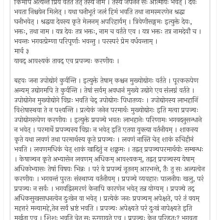
किमपि अत्यन्तं प्रियं वर्तते तत् तस्य नाम । तस्य जपनेन सः आत्मीयः भवेत् । देवः
भवता निश्चयेन मिलेत् । यथा घनीभूतं जलं हिमं भवति तथा नामस्मरणेन श्रद्धा
घनीभवेत् । श्रद्धया देवस्य कृते मेलनम् अपरिहार्यम् । त्रिवेणीसङ्गमः इत्युक्ते देवः,
भक्तः, तथा नाम । यत्र देवः तत्र भक्तः, नाम च वर्तते एव । यत्र भक्तः तत्र नामदेवौ च ।
भवन्तः भगवत्प्रेम्णा परिपूर्णाः भवन्तु । परस्परं प्रेम वर्धयन्ताम् ।
मार्च ३
यावद् आवश्यकं तावद् एव प्रपञ्चः करणीयः ।
बहवः जना उपोद्योगं कुर्वन्ति । इत्युक्ते तेषाम् कश्चन मुख्योद्योगः वर्तते । पूरकरूपेण
अन्यम् उद्योगमपि ते कुर्वन्ति । तेषां सर्वम् अवधानं मुख्ये उद्योगे एव संलग्नं वर्तते ।
उपोद्योगेन मुख्योद्योगे विघ्नः भवति चेद् उपोद्योगः पिधातव्यः । उपोद्योगस्य लाभहानिं
विशेषास्थया ते न पश्यन्ति । प्रत्येकं जनेन परमार्थः मुख्योद्योगः इति मत्वा प्रपञ्चः
उपोद्योगरूपेण करणीयः । इत्युक्ते प्रपञ्चे भवतः लाभहानेः परिणामः भगवदनुसन्धाने
न भवेत् । परमार्थे प्रपञ्चस्य विघ्नः न भवेत् इति एतया युक्त्या वर्तनीयम् । शाकस्य
कृते यथा लवणं तथा परमार्थस्य कृते प्रपञ्चः । लवणं नास्ति चेत् शाकं रुचिहीनं
भवति । लवणमधिकं चेत् शाकं खादितुं न शक्नुमः । तद्वत् प्रपञ्चपरमार्थयोः सम्बन्धः
। केषाञ्चन कृते अभ्यासेन लवणम् अधिकम् आवश्यकम्, तद्वत् प्रपञ्चस्य येषाम्
अधिकोभ्यासः तेषां विषयः भिन्नः । परं ये प्रपञ्चं नूतनम् आरभन्ते, तैः तु सः अल्पत्वेन
करणीयः । भगवन्तं पुरतः संस्थाप्य वर्तनीयम् । प्रपञ्चे व्यवहारः पालनीयः खलु, परं
प्रपञ्चः न सर्वः । भगवद्विस्मरणं केनापि कारणेन भवेत् तन्न योग्यम् । प्रपञ्चे तद्
अधिकसुखसाधनत्वेन दुःखेन वा भवेत् । प्रत्येकं जनः प्रपञ्चम् अपेक्षते, परं तं वयम्
महत्तरं मन्यामहे,तेन सर्वं भ्रष्टं भवति । प्रपञ्चः अपेक्ष्यते परं दुःखं नापेक्ष्यते इति
मूर्खता एव । शिशुः भवति चेत् सः रुग्णायते एव । प्रपञ्चः केन परिहृतः? भगवता