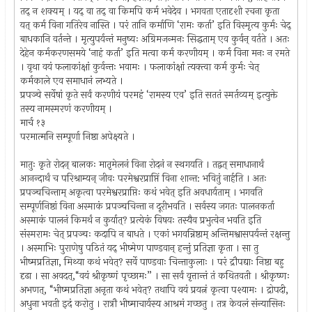
तद् न शक्यम् । यद् वा तद् वा किमपि कर्म भवेदेव । भगवता एतादृशी रचना कृता
यत् कर्म विना गतिरेव नास्ति । परं तानि कर्माणि ‘रामः कर्ता’ इति विस्मृत्य कुर्मः चेद्
बाधकानि वर्तन्ते । मृत्युपर्यन्तं मनुष्यः अग्रिमजन्मनः सिद्धताम् एव कुर्वन् वर्तते । अतः
देहेन कर्मकरणसमये ‘नाहं कर्ता’ इति मत्वा कर्म करणीयम् । कर्म विना मनः न रमते
। वृथा वयं फलाकांक्षां कुर्वन्तः भवामः । फलाकांक्षां त्यक्त्वा कर्म कुर्मः चेत्
कर्मकाले एव समाधानं लभ्यते ।
प्रपञ्चे सर्वेषां कृते सर्वं करणीयं परमहं ‘रामस्य एव’ इति सततं स्मर्तव्यम् इत्युक्ते
तस्य नामस्मरणं करणीयम् ।
मार्च १३
परमात्मनि सम्पूर्णा निष्ठा अपेक्ष्यते ।
मातुः कृते रोदन् बालकः मातृमेलनं विना रोदनं न स्थगयति । तद्वत् समाधानार्थं
आनन्दार्थं च परिश्राम्यन् जीवः परमेश्वरप्राप्तिं विना शान्त: भवितुं नार्हति । अतः
प्रपञ्चचिन्ताम् अकृत्वा परमेश्वरप्राप्तिः कथं भवेत् इति अवधार्यताम् । भगवति
सम्पूर्णनिष्ठां विना अस्माकं प्रपञ्चचिन्ता न दूरीभवति । सर्वस्य जगतः पालनकर्ता
अस्माकं पालनं किमर्थं न कुर्यात्? प्रत्येकं विषयः तस्यैव प्रभुत्वेन भवति इति
संस्मरामः चेत् प्रपञ्चः कदापि न बाधते । एकां भगवन्निष्ठाम् अन्तिमश्वासपर्यन्तं रक्षन्तु
। अस्माभिः पुराणेषु पठितं यद् भीष्मेण पाण्डवान् हन्तुं प्रतिज्ञा कृता । सा तु
भीष्मप्रतिज्ञा, मिथ्या कथं भवेत्? सर्वे पाण्डवाः चिन्ताकुलाः । परं द्रौपद्याः निष्ठा बहु
दृढा । सा अवदत्,“वयं श्रीकृष्णं पृच्छामः” । सा सर्वं वृत्तान्तं तं कथितवती । श्रीकृष्णः
अभणत्, “भीष्मप्रतिज्ञा अनृता कथं भवेत्? तथापि वयं प्रयत्नं कृत्वा पश्यामः । द्रोपदी,
अधुना भवती इदं करोतु । रात्रौ भीष्माचार्यस्य आश्रमं गच्छतु । तत्र केवलं संन्यासिनः