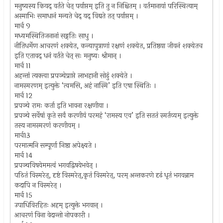
मनुष्यस्य कियद् वर्तते चेत् पर्याप्तम् इति तु न निश्चितम् । वर्तमानायां परिस्थित्याम्
अस्माभिः समाधानं मन्यते चेद् यद् विद्यते तत् पर्याप्तम् ।
मार्च 9
मध्यमस्थितिजनानां सङ्गतिः साधु ।
नीतिधर्मेण आचरणं शक्येत, कन्यापुत्राणां रक्षणं शक्येत, प्रतिष्ठया जीवनं शक्येतच
इति एतावद् धनं वर्तते चेत् सः मनुष्यः श्रीमान् ।
मार्च 11
अहन्तां त्यक्त्वा प्रपञ्चेप्राप्ते लाभहानी सोढुं शक्येते ।
नामस्मरणम् इत्युक्ते ‘त्वमसि, अहं नास्मि’ इति एषा स्थितिः ।
मार्च 12
प्रपञ्चे रामः कर्ता इति भावना रक्षणीया ।
प्रपञ्चे सर्वेषां कृते सर्वं करणीयं परमहं ‘रामस्य एव’ इति सततं स्मर्तव्यम् इत्युक्ते
तस्य नामस्मरणं करणीयम् ।
मार्च13
परमात्मनि सम्पूर्णा निष्ठा अपेक्ष्यते ।
मार्च 14
प्रपञ्चविषयेममत्वं भगवद्विषयेभवेत् ।
पठितं विस्मरेत्, दृष्टं विस्मरेत्,कृतं विस्मरेत्, परम् अन्तकरणे दृढं धृतं भगवन्नाम
कदापि न विस्मरेत् ।
मार्च 15
उपाधिविरहितः अहम् इत्युक्ते भगवान् ।
आचरणं विना वेदान्तो नोपकारी ।