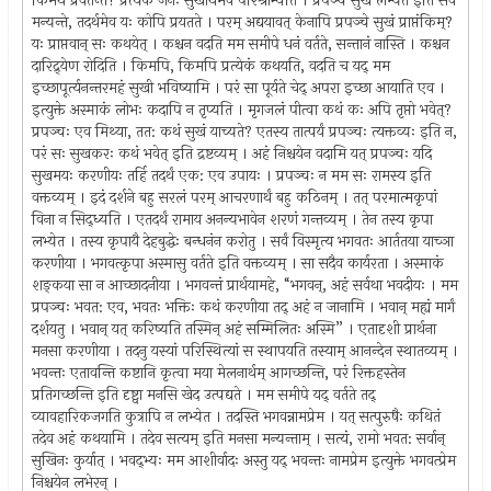
किमर्थं प्रवर्तन्ते? प्रत्येकं जनः सुखार्थमेव परिश्राम्यति । प्रपञ्चे सुखं लभ्येत इति सर्वे
मन्यन्ते, तदर्थमेव यः कोपि प्रयतते । परम् अद्ययावत् केनापि प्रपञ्चे सुखं प्राप्तंकिम्?
यः प्राप्तवान् सः कथयेत् । कश्चन वदति मम समीपे धनं वर्तते, सन्तानं नास्ति । कश्चन
दारिद्र्येण रोदिति । किमपि, किमपि प्रत्येकं कथयति, वदति च यद् मम
इच्छापूर्त्यनन्तरमहं सुखी भविष्यामि । परं सा पूर्यते चेद् अपरा इच्छा आयाति एव ।
इत्युक्ते अस्माकं लोभः कदापि न तृप्यति । मृगजलं पीत्वा कथं कः अपि तृप्तो भवेत्?
प्रपञ्चः एव मिथ्या, तत: कथं सुखं याच्यते? एतस्य तात्पर्यं प्रपञ्चः त्यक्तव्यः इति न,
परं सः सुखकरः कथं भवेत् इति द्रष्टव्यम् । अहं निश्चयेन वदामि यत् प्रपञ्चः यदि
सुखमयः करणीयः तर्हि तदर्थं एक: एव उपायः । प्रपञ्चः न मम सः रामस्य इति
वक्तव्यम् । इदं दर्शने बहु सरलं परम् आचरणार्थं बहु कठिनम् । तत् परमात्मकृपां
विना न सिद्ध्यति । एतदर्थं रामाय अनन्यभावेन शरणं गन्तव्यम् । तेन तस्य कृपा
लभ्येत । तस्य कृपायै देहबुद्धेः बन्धनंन करोतु । सर्वं विस्मृत्य भगवतः आर्ततया याच्ञा
करणीया । भगवत्कृपा अस्मासु वर्तते इति वक्तव्यम् । सा सदैव कार्यरता । अस्माकं
शङ्कया सा न आच्छादनीया । भगवन्तं प्रार्थयामहे, “भगवन्, अहं सर्वथा भवदीयः । मम
प्रपञ्चः भवत: एव, भवतः भक्तिः कथं करणीया तद् अहं न जानामि । भवान् मह्यं मार्गं
दर्शयतु । भवान् यत् करिष्यति तस्मिन् अहं सम्मिलितः अस्मि” । एतादृशी प्रार्थना
मनसा करणीया । तदनु यस्यां परिस्थित्यां स स्थापयति तस्याम् आनन्देन स्थातव्यम् ।
भवन्तः एतावन्ति कष्टानि कृत्वा मया मेलनार्थम् आगच्छन्ति, परं रिक्तहस्तेन
प्रतिगच्छन्ति इति दृष्ट्वा मनसि खेद उत्पद्यते । मम समीपे यद् वर्तते तद्
व्यावहारिकजगति कुत्रापि न लभ्येत । तदस्ति भगवन्नामप्रेम । यत् सत्पुरुषैः कथितं
तदेव अहं कथयामि । तदेव सत्यम् इति मनसा मन्यन्ताम् । सत्यं, रामो भवत: सर्वान्
सुखिनः कुर्यात् । भवद्भ्यः मम आशीर्वादः अस्तु यद् भवन्तः नामप्रेम इत्युक्ते भगवत्प्रेम
निश्चयेन लभेरन् ।