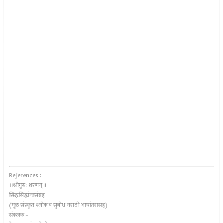
References :
॥श्रीगुरु: शरणम्॥
सिद्धसिद्धांन्तसंग्रह
(मूळ संस्कृत श्लोक व सुबोध मराठी भाषांतरासह)
संकलक -