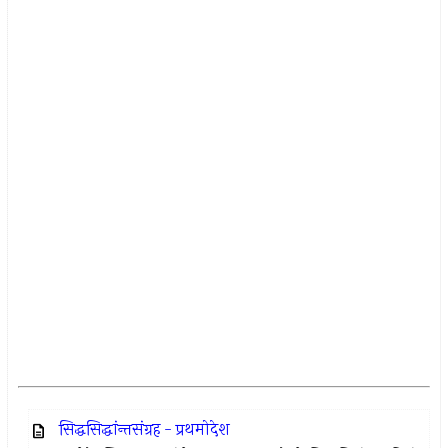
सिद्धसिद्धांन्तसंग्रह - प्रथमोदेश