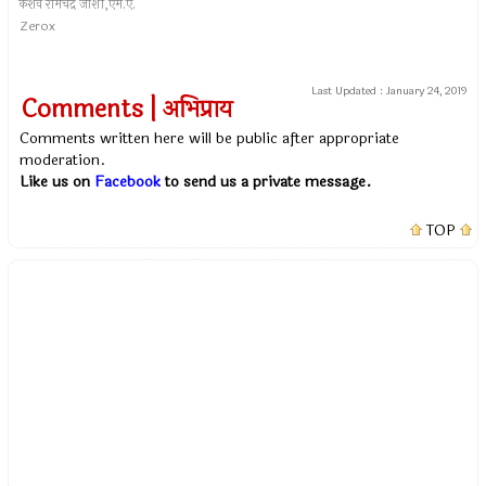
केशव रामचंद्र जोशी,एम.ए.
Zerox
Last Updated :
January 24, 2019
Comments | अभिप्राय
Comments written here will be public after appropriate
moderation.
Like us on
Facebook
to send us a private message.
TOP