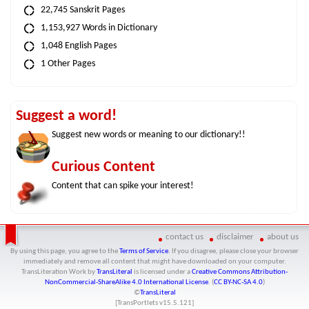
22,745 Sanskrit Pages
1,153,927 Words in Dictionary
1,048 English Pages
1 Other Pages
Suggest a word!
Suggest new words or meaning to our dictionary!!
Curious Content
Content that can spike your interest!
contact us
disclaimer
about us
By using this page, you agree to the
Terms of Service
. If you disagree, please close your browser
immediately and remove all content that might have downloaded on your computer.
TransLiteration Work
by
TransLiteral
is licensed under a
Creative Commons Attribution-
NonCommercial-ShareAlike 4.0 International License
. (
CC BY-NC-SA 4.0
)
©
TransLiteral
[TransPortlets v
15.5.121
]