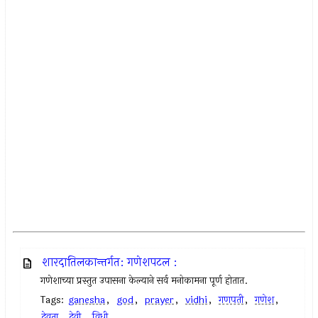
शारदातिलकान्तर्गत: गणेशपटल :
गणेशाच्या प्रस्तुत उपासना केल्याने सर्व मनोकामना पूर्ण होतात.
Tags:
ganesha
,
god
,
prayer
,
vidhi
,
गणपती
,
गणेश
,
देवता
,
देवी
,
विधी