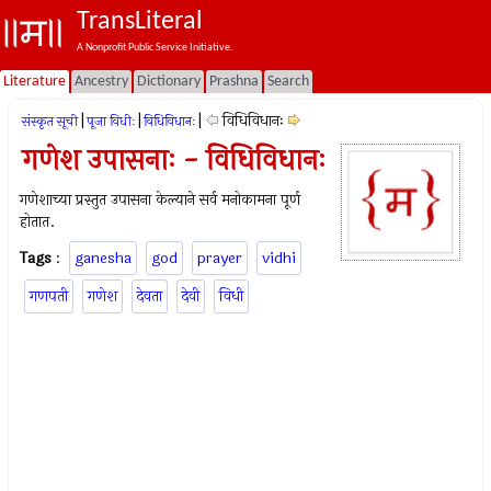
TransLiteral
A Nonprofit Public Service Initiative.
Literature
Ancestry
Dictionary
Prashna
Search
|
|
|
विधिविधानः
संस्कृत सूची
पूजा विधीः
विधिविधानः
गणेश उपासनाः - विधिविधानः
गणेशाच्या प्रस्तुत उपासना केल्याने सर्व मनोकामना पूर्ण
होतात.
Tags
:
ganesha
god
prayer
vidhi
गणपती
गणेश
देवता
देवी
विधी