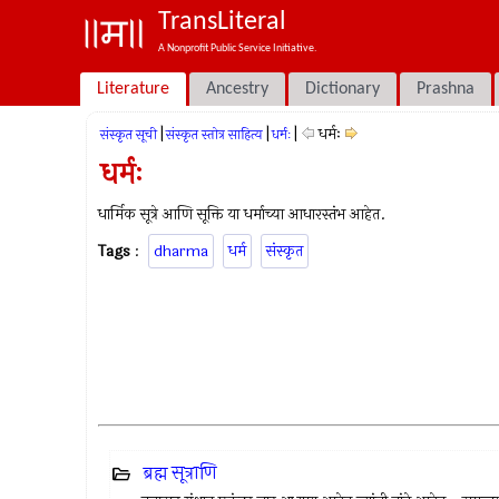
TransLiteral
A Nonprofit Public Service Initiative.
Literature
Ancestry
Dictionary
Prashna
|
|
|
धर्मः
संस्कृत सूची
संस्कृत स्तोत्र साहित्य
धर्मः
धर्मः
धार्मिक सूत्रे आणि सूक्ति या धर्माच्या आधारस्तंभ आहेत.
Tags
:
dharma
धर्म
संस्कृत
ब्रह्म सूत्राणि