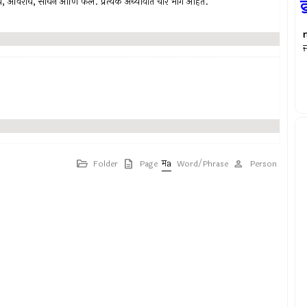
समन्वय, अविरोध, साधन आणि फल. प्रत्येक अध्यायात चार भाग आहेत.
ਫ
ਜ
Folder
Page
Word/Phrase
Person