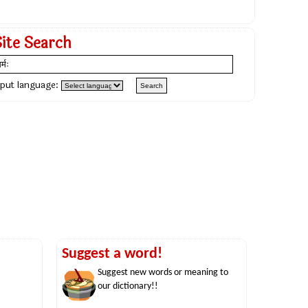
Site Search
nput language:
Suggest a word!
Suggest new words or meaning to
our dictionary!!