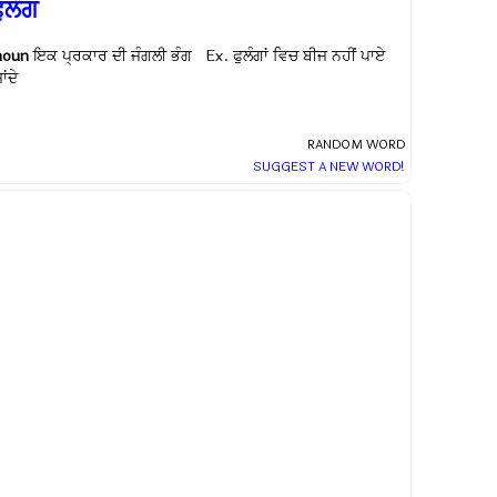
ੁਲੰਗ
noun
ਇਕ ਪ੍ਰਕਾਰ ਦੀ ਜੰਗਲੀ ਭੰਗ Ex.
ਫੁਲੰਗਾਂ ਵਿਚ ਬੀਜ ਨਹੀਂ ਪਾਏ
ਾਂਦੇ
RANDOM WORD
SUGGEST A NEW WORD!