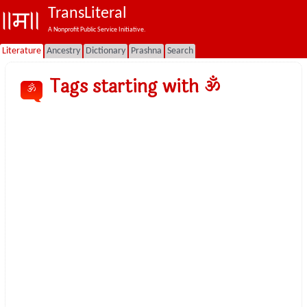
TransLiteral
A Nonprofit Public Service Initiative.
Literature
Ancestry
Dictionary
Prashna
Search
Tags starting with ॐ
ॐ