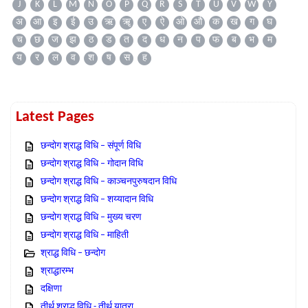
J
K
L
M
N
O
P
Q
R
S
T
U
V
W
Y
अ
आ
इ
ई
उ
ऋ
ॠ
ए
ऐ
ओ
औ
क
ख
ग
घ
च
छ
ज
झ
ठ
ड
त
द
ध
न
प
फ
ब
भ
म
य
र
ल
व
श
ष
स
ह
Latest Pages
छन्दोग श्राद्ध विधि – संपूर्ण विधि
छन्दोग श्राद्ध विधि – गोदान विधि
छन्दोग श्राद्ध विधि – काञ्चनपुरुषदान विधि
छन्दोग श्राद्ध विधि – शय्यादान विधि
छन्दोग श्राद्ध विधि – मुख्य चरण
छन्दोग श्राद्ध विधि – माहिती
श्राद्ध विधि – छन्दोग
श्राद्धारम्भ
दक्षिणा
तीर्थ श्राद्ध विधि - तीर्थ यात्रा