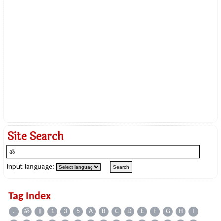
Site Search
Input language:
Tag Index
.
ॐ
॥
1
3
5
A
B
C
D
E
F
G
H
I