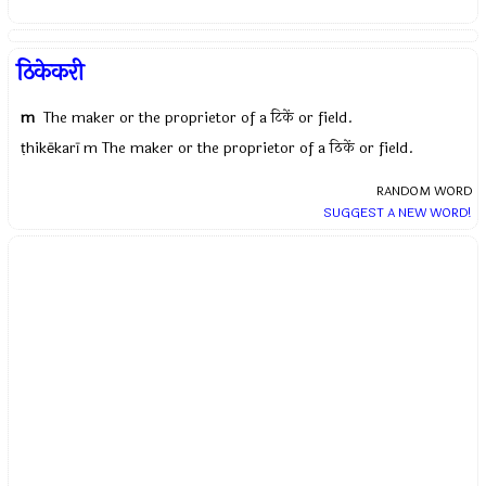
ठिकेकरी
m
The maker or the proprietor of a टिकें or field.
ṭhikēkarī m The maker or the proprietor of a ठिकें or field.
RANDOM WORD
SUGGEST A NEW WORD!