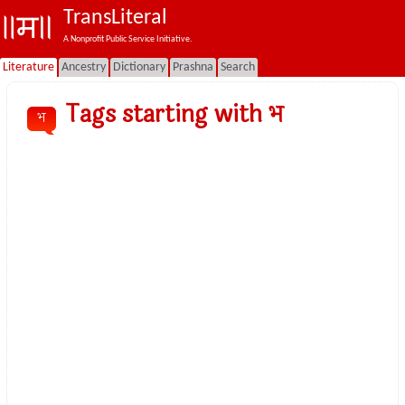
TransLiteral
A Nonprofit Public Service Initiative.
Literature
Ancestry
Dictionary
Prashna
Search
Tags starting with भ
भ