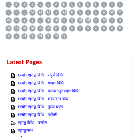
.
ॐ
॥
1
3
5
A
B
C
D
E
F
G
H
I
J
K
L
M
N
O
P
Q
R
S
T
U
V
W
Y
अ
आ
इ
ई
उ
ऋ
ॠ
ए
ऐ
ओ
औ
क
ख
ग
घ
च
छ
ज
झ
ठ
ड
त
द
ध
न
प
फ
ब
भ
म
य
र
ल
व
श
ष
स
ह
Latest Pages
छन्दोग श्राद्ध विधि – संपूर्ण विधि
छन्दोग श्राद्ध विधि – गोदान विधि
छन्दोग श्राद्ध विधि – काञ्चनपुरुषदान विधि
छन्दोग श्राद्ध विधि – शय्यादान विधि
छन्दोग श्राद्ध विधि – मुख्य चरण
छन्दोग श्राद्ध विधि – माहिती
श्राद्ध विधि – छन्दोग
श्राद्धारम्भ