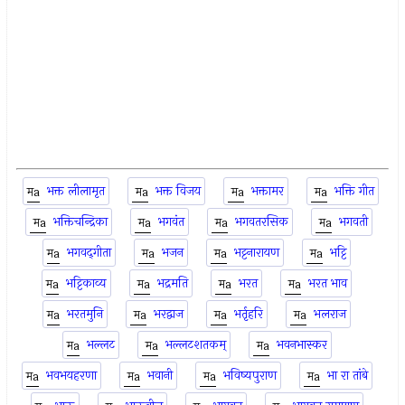
भक्त लीलामृत
भक्त विजय
भक्तामर
भक्ति गीत
भक्तिचन्द्रिका
भगवंत
भगवतरसिक
भगवती
भगवद्‌गीता
भजन
भट्टनारायण
भट्टि
भट्टिकाव्य
भद्रमति
भरत
भरत भाव
भरतमुनि
भरद्वाज
भर्तृहरि
भलराज
भल्लट
भल्लटशतकम्
भवनभास्कर
भवभयहरणा
भवानी
भविष्यपुराण
भा रा तांबे