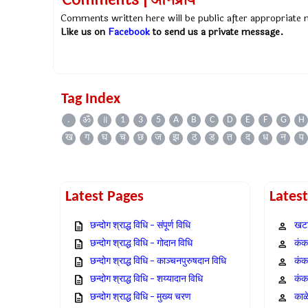
Comments | अभिप्राय
Comments written here will be public after appropriate
Like us on
Facebook
to send us a private message.
Tag Index
.
ॐ
॥
1
3
5
A
B
C
D
E
F
G
H
ख
ग
घ
च
छ
ज
झ
ठ
ड
त
द
ध
न
प
Latest Pages
Lates
छन्दोग श्राद्ध विधि – संपूर्ण विधि
खटा
छन्दोग श्राद्ध विधि – गोदान विधि
कंक,
छन्दोग श्राद्ध विधि – काञ्चनपुरुषदान विधि
कंक
छन्दोग श्राद्ध विधि – शय्यादान विधि
कंक
छन्दोग श्राद्ध विधि – मुख्य चरण
काळ