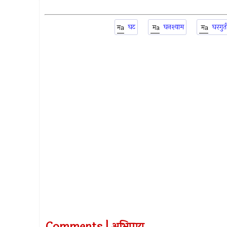
घट
घनश्याम
घरगुत