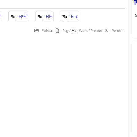
प
S
ी
घरधनी
घरीच
घेरण्ड
Folder
Page
Word/Phrase
Person