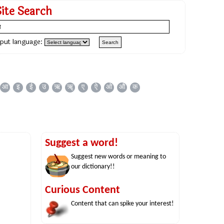
Site Search
nput language:
आ
इ
ई
उ
ऋ
ॠ
ए
ऐ
ओ
औ
क
Suggest a word!
Suggest new words or meaning to
our dictionary!!
Curious Content
Content that can spike your interest!