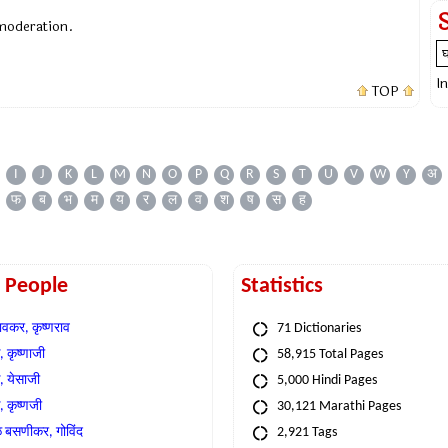
 moderation.
I
TOP
I
J
K
L
M
N
O
P
Q
R
S
T
U
V
W
Y
अ
फ
ब
भ
म
य
र
ल
व
श
ष
स
ह
t People
Statistics
वकर, कृष्णराव
71 Dictionaries
 कृष्णाजी
58,915 Total Pages
, येसाजी
5,000 Hindi Pages
, कृष्णजी
30,121 Marathi Pages
े बसणीकर, गोविंद
2,921 Tags