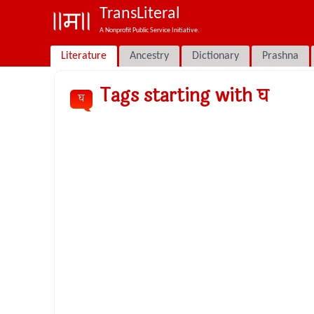
TransLiteral
A Nonprofit Public Service Initiative.
Literature
Ancestry
Dictionary
Prashna
Tags starting with घ
घ