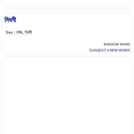
নিধনী
See : গৰিব, নি্র্ধনী
RANDOM WORD
SUGGEST A NEW WORD!