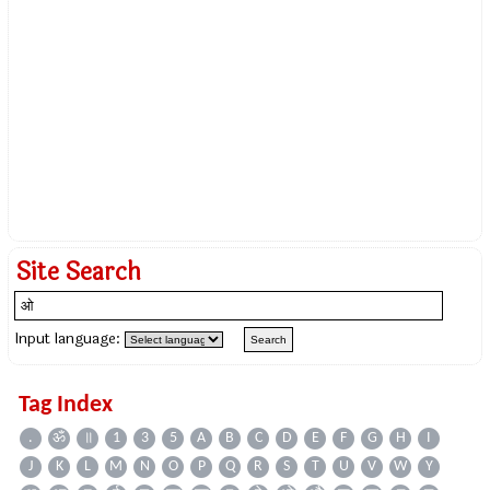
Site Search
Input language:
Tag Index
.
ॐ
॥
1
3
5
A
B
C
D
E
F
G
H
I
J
K
L
M
N
O
P
Q
R
S
T
U
V
W
Y