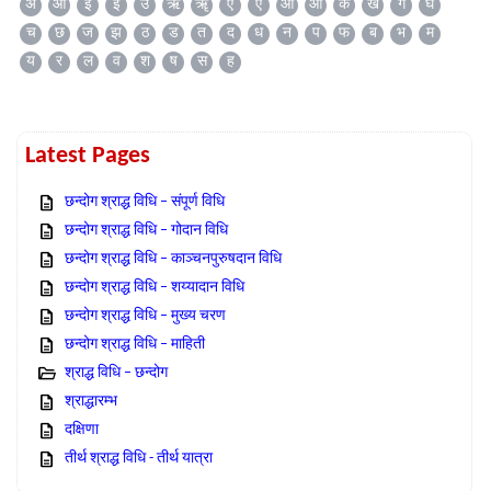
अ
आ
इ
ई
उ
ऋ
ॠ
ए
ऐ
ओ
औ
क
ख
ग
घ
च
छ
ज
झ
ठ
ड
त
द
ध
न
प
फ
ब
भ
म
य
र
ल
व
श
ष
स
ह
Latest Pages
छन्दोग श्राद्ध विधि – संपूर्ण विधि
छन्दोग श्राद्ध विधि – गोदान विधि
छन्दोग श्राद्ध विधि – काञ्चनपुरुषदान विधि
छन्दोग श्राद्ध विधि – शय्यादान विधि
छन्दोग श्राद्ध विधि – मुख्य चरण
छन्दोग श्राद्ध विधि – माहिती
श्राद्ध विधि – छन्दोग
श्राद्धारम्भ
दक्षिणा
तीर्थ श्राद्ध विधि - तीर्थ यात्रा