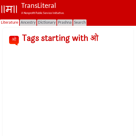
TransLiteral
A Nonprofit Public Service Initiative.
Literature
Ancestry
Dictionary
Prashna
Search
Tags starting with ओ
ओ