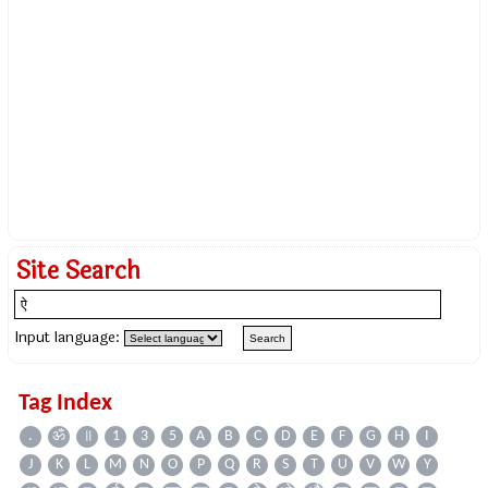
Site Search
Input language:
Tag Index
.
ॐ
॥
1
3
5
A
B
C
D
E
F
G
H
I
J
K
L
M
N
O
P
Q
R
S
T
U
V
W
Y