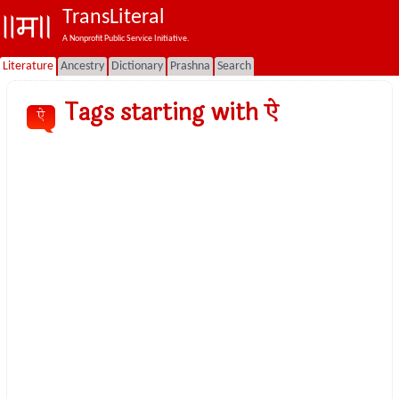
TransLiteral
A Nonprofit Public Service Initiative.
Literature
Ancestry
Dictionary
Prashna
Search
Tags starting with ऐ
ऐ