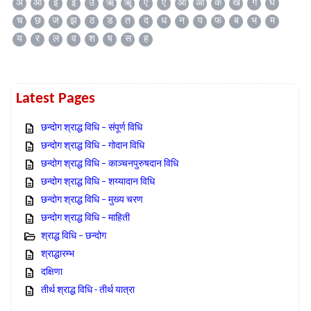
अ
आ
इ
ई
उ
ऋ
ॠ
ए
ऐ
ओ
औ
क
ख
ग
घ
च
छ
ज
झ
ठ
ड
त
द
ध
न
प
फ
ब
भ
म
य
र
ल
व
श
ष
स
ह
Latest Pages
छन्दोग श्राद्ध विधि – संपूर्ण विधि
छन्दोग श्राद्ध विधि – गोदान विधि
छन्दोग श्राद्ध विधि – काञ्चनपुरुषदान विधि
छन्दोग श्राद्ध विधि – शय्यादान विधि
छन्दोग श्राद्ध विधि – मुख्य चरण
छन्दोग श्राद्ध विधि – माहिती
श्राद्ध विधि – छन्दोग
श्राद्धारम्भ
दक्षिणा
तीर्थ श्राद्ध विधि - तीर्थ यात्रा