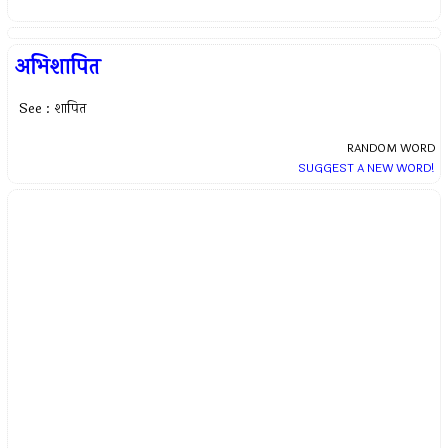
अभिशापित
See : शापित
RANDOM WORD
SUGGEST A NEW WORD!