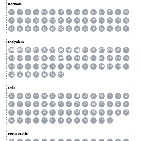
Kannada
ಅ
ಆ
ಇ
ಈ
ಉ
ಊ
ಋ
ಎ
ಏ
ಐ
ಒ
ಓ
ಔ
ಕ
ಖ
ಗ
ಘ
ಚ
ಛ
ಜ
ಝ
ಟ
ಠ
ಡ
ಢ
ಣ
ತ
ಥ
ದ
ಧ
ನ
ಪ
ಫ
ಬ
ಭ
ಮ
ಯ
ರ
ಲ
ವ
ಶ
ಷ
ಸ
ಹ
೧
Malyalam
അ
ആ
ഇ
ഈ
ഉ
ഊ
ഋ
എ
ഏ
ഐ
ഒ
ഓ
ഔ
ക
ഖ
ഗ
ഘ
ച
ഛ
ജ
ഝ
ഞ
ട
ഠ
ഡ
ഢ
ണ
ത
ഥ
ദ
ധ
ന
പ
ഫ
ബ
ഭ
മ
യ
ര
റ
ല
വ
ശ
ഷ
സ
ഹ
൧
൪
൫
൭
൮
൯
Odia
ଅ
ଆ
ଇ
ଈ
ଉ
ଊ
ଋ
ଏ
ଐ
ଓ
ଔ
କ
ଖ
ଗ
ଘ
ଙ
ଚ
ଛ
ଜ
ଝ
ଞ
ଟ
ଠ
ଡ
ଢ
ଣ
ତ
ଥ
ଦ
ଧ
ନ
ପ
ଫ
ବ
ଭ
ମ
ଯ
ର
ଲ
ଳ
ଶ
ଷ
ସ
ହ
ଡ଼
ଢ଼
ୟ
୦
୧
୨
୩
୪
୫
୬
୭
୮
୯
ୱ
Perso-Arabic