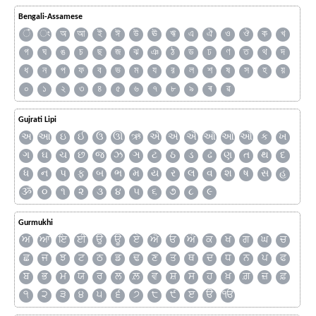
Bengali-Assamese
ঁ
ং
অ
আ
ই
ঈ
উ
ঊ
ঋ
এ
ঐ
ও
ঔ
ক
খ
গ
ঘ
ঙ
চ
ছ
জ
ঝ
ঞ
ঠ
ড
ঢ
ণ
ত
থ
দ
ধ
ন
প
ফ
ব
ভ
ম
য
র
ল
শ
ষ
স
হ
য়
০
১
২
৩
৪
৫
৬
৭
৮
৯
ৰ
ৱ
Gujrati Lipi
અ
આ
ઇ
ઈ
ઉ
ઊ
ઋ
ઍ
એ
ઐ
ઑ
ઓ
ઔ
ક
ખ
ગ
ઘ
ચ
છ
જ
ઝ
ઞ
ટ
ઠ
ડ
ઢ
ણ
ત
થ
દ
ધ
ન
પ
ફ
બ
ભ
મ
ય
ર
લ
વ
શ
ષ
સ
હ
ૐ
૦
૧
૨
૩
૪
૫
૬
૭
૮
૯
Gurmukhi
ਅ
ਆ
ਇ
ਈ
ਉ
ਊ
ਏ
ਐ
ਓ
ਔ
ਕ
ਖ
ਗ
ਘ
ਚ
ਛ
ਜ
ਝ
ਟ
ਠ
ਡ
ਢ
ਣ
ਤ
ਥ
ਦ
ਧ
ਨ
ਪ
ਫ
ਬ
ਭ
ਮ
ਯ
ਰ
ਲ
ਲ਼
ਵ
ਸ਼
ਸ
ਹ
ਖ਼
ਗ਼
ਜ਼
ਫ਼
੧
੨
੩
੪
੫
੬
੭
੮
੯
ੲ
ੳ
ੴ