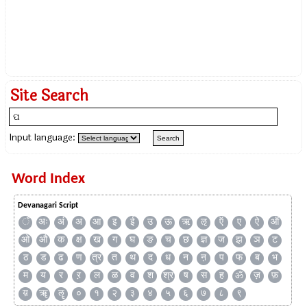
Site Search
Input language:
Word Index
Devanagari Script
ँ
अः
अं
अ
आ
इ
ई
उ
ऊ
ऋ
ऌ
ऍ
ए
ऐ
ऑ
ओ
औ
क
क्ष
ख
ग
घ
ङ
च
छ
ज्ञ
ज
झ
ञ
ट
ठ
ड
ढ
ण
त्र
त
थ
द
ध
न
ऩ
प
फ
ब
भ
म
य
र
ऱ
ल
ळ
व
श
श्र
ष
स
ह
ॐ
ज़
फ़
य़
ॠ
ॡ
०
१
२
३
४
५
६
७
८
९