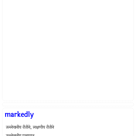
markedly
उल्लेखनीय रीतीने, लक्षणीय रीतीने
उल्लेखनीय प्रमाणात