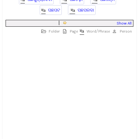
ପଛପଟ
ପଛପରଦା
|
Show All
Folder
Page
Word/Phrase
Person