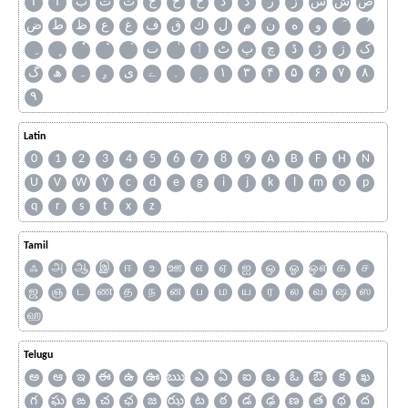
ص
ش
س
ز
ر
ذ
د
خ
ح
ج
ث
ت
ب
ا
آ
و
ه
ن
م
ل
ك
ق
ف
غ
ع
ظ
ط
ض
ک
ژ
ڑ
ڈ
چ
پ
ٹ
ٲ
ٮ
گ
ھ
ہ
ۄ
ی
ے
۔
۱
۳
۴
۵
۶
۷
۸
۹
Latin
0
1
2
3
4
5
6
7
8
9
A
B
F
H
N
U
V
W
Y
c
d
e
g
i
j
k
l
m
o
p
q
r
s
t
x
z
Tamil
ஃ
அ
ஆ
இ
ஈ
உ
ஊ
எ
ஏ
ஐ
ஒ
ஓ
ஔ
க
ச
ஜ
ஞ
ட
ண
த
ந
ன
ப
ம
ய
ர
ல
வ
ஷ
ஸ
ஹ
Telugu
అ
ఆ
ఇ
ఈ
ఉ
ఊ
ఋ
ఎ
ఏ
ఐ
ఒ
ఓ
ఔ
క
ఖ
గ
ఘ
ఙ
చ
ఛ
జ
ఝ
ట
ఠ
డ
ఢ
ణ
త
థ
ద