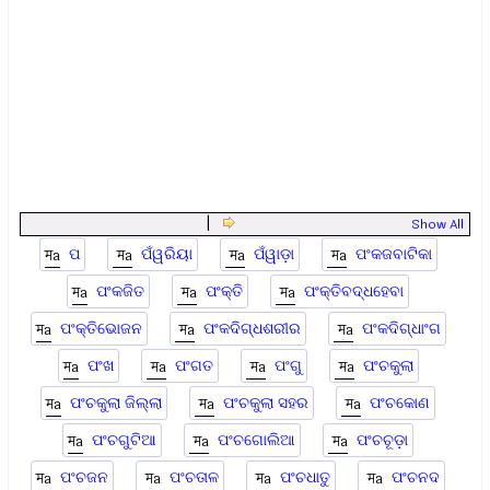
|
Show All
ପ
ପଁୱରିୟା
ପଁୱାଡ଼ା
ପଂକଜବାଟିକା
ପଂକଜିତ
ପଂକ୍ତି
ପଂକ୍ତିବଦ୍ଧହେବା
ପଂକ୍ତିଭୋଜନ
ପଂକଦିଗ୍ଧଶରୀର
ପଂକଦିଗ୍ଧାଂଗ
ପଂଖ
ପଂଗତ
ପଂଗୁ
ପଂଚକୁଲା
ପଂଚକୁଲା ଜିଲ୍ଲା
ପଂଚକୁଲା ସହର
ପଂଚକୋଣ
ପଂଚଗୁଟିଆ
ପଂଚଗୋଲିଆ
ପଂଚଚୂଡ଼ା
ପଂଚଜନ
ପଂଚତାଳ
ପଂଚଧାତୁ
ପଂଚନଦ