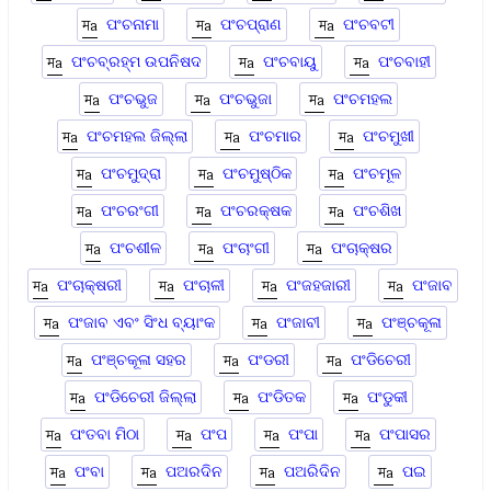
ପଂଚନାମା
ପଂଚପ୍ରାଣ
ପଂଚବଟୀ
ପଂଚବ୍ରହ୍ମ ଉପନିଷଦ
ପଂଚବାୟୁ
ପଂଚବାହୀ
ପଂଚଭୁଜ
ପଂଚଭୁଜା
ପଂଚମହଲ
ପଂଚମହଲ ଜିଲ୍ଲା
ପଂଚମାର
ପଂଚମୁଖୀ
ପଂଚମୁଦ୍ରା
ପଂଚମୁଷ୍ଠିକ
ପଂଚମୂଳ
ପଂଚରଂଗୀ
ପଂଚରକ୍ଷକ
ପଂଚଶିଖ
ପଂଚଶୀଳ
ପଂଚାଂଗୀ
ପଂଚାକ୍ଷର
ପଂଚାକ୍ଷରୀ
ପଂଚାଳୀ
ପଂଜହଜାରୀ
ପଂଜାବ
ପଂଜାବ ଏବଂ ସିଂଧ ବ୍ୟାଂକ
ପଂଜାବୀ
ପଂଞ୍ଚକୂଳା
ପଂଞ୍ଚକୂଳା ସହର
ପଂଡରୀ
ପଂଡିଚେରୀ
ପଂଡିଚେରୀ ଜିଲ୍ଲା
ପଂଡିତକ
ପଂଡୁକୀ
ପଂତବା ମିଠା
ପଂପ
ପଂପା
ପଂପାସର
ପଂବା
ପଅରଦିନ
ପଅରିଦିନ
ପଇ