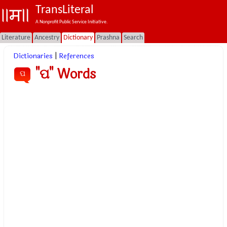
TransLiteral
A Nonprofit Public Service Initiative.
Literature
Ancestry
Dictionary
Prashna
Search
Dictionaries
|
References
"ପ" Words
ପ