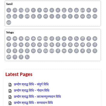
Tamil
ஃ
அ
ஆ
இ
ஈ
உ
ஊ
எ
ஏ
ஐ
ஒ
ஓ
ஔ
க
ச
ஜ
ஞ
ட
ண
த
ந
ன
ப
ம
ய
ர
ல
வ
ஷ
ஸ
ஹ
Telugu
అ
ఆ
ఇ
ఈ
ఉ
ఊ
ఋ
ఎ
ఏ
ఐ
ఒ
ఓ
ఔ
క
ఖ
గ
ఘ
ఙ
చ
ఛ
జ
ఝ
ట
ఠ
డ
ఢ
ణ
త
థ
ద
ధ
న
ప
ఫ
బ
భ
మ
య
ర
ఱ
ల
వ
శ
ష
స
హ
౧
౩
౬
Latest Pages
छन्दोग श्राद्ध विधि – संपूर्ण विधि
छन्दोग श्राद्ध विधि – गोदान विधि
छन्दोग श्राद्ध विधि – काञ्चनपुरुषदान विधि
छन्दोग श्राद्ध विधि – शय्यादान विधि