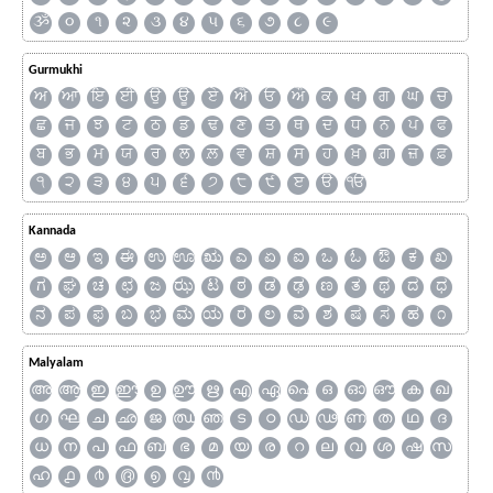
ૐ
૦
૧
૨
૩
૪
૫
૬
૭
૮
૯
Gurmukhi
ਅ
ਆ
ਇ
ਈ
ਉ
ਊ
ਏ
ਐ
ਓ
ਔ
ਕ
ਖ
ਗ
ਘ
ਚ
ਛ
ਜ
ਝ
ਟ
ਠ
ਡ
ਢ
ਣ
ਤ
ਥ
ਦ
ਧ
ਨ
ਪ
ਫ
ਬ
ਭ
ਮ
ਯ
ਰ
ਲ
ਲ਼
ਵ
ਸ਼
ਸ
ਹ
ਖ਼
ਗ਼
ਜ਼
ਫ਼
੧
੨
੩
੪
੫
੬
੭
੮
੯
ੲ
ੳ
ੴ
Kannada
ಅ
ಆ
ಇ
ಈ
ಉ
ಊ
ಋ
ಎ
ಏ
ಐ
ಒ
ಓ
ಔ
ಕ
ಖ
ಗ
ಘ
ಚ
ಛ
ಜ
ಝ
ಟ
ಠ
ಡ
ಢ
ಣ
ತ
ಥ
ದ
ಧ
ನ
ಪ
ಫ
ಬ
ಭ
ಮ
ಯ
ರ
ಲ
ವ
ಶ
ಷ
ಸ
ಹ
೧
Malyalam
അ
ആ
ഇ
ഈ
ഉ
ഊ
ഋ
എ
ഏ
ഐ
ഒ
ഓ
ഔ
ക
ഖ
ഗ
ഘ
ച
ഛ
ജ
ഝ
ഞ
ട
ഠ
ഡ
ഢ
ണ
ത
ഥ
ദ
ധ
ന
പ
ഫ
ബ
ഭ
മ
യ
ര
റ
ല
വ
ശ
ഷ
സ
ഹ
൧
൪
൫
൭
൮
൯