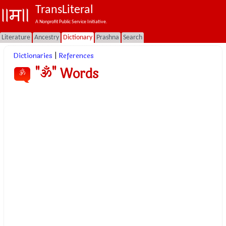
TransLiteral
A Nonprofit Public Service Initiative.
Literature
Ancestry
Dictionary
Prashna
Search
Dictionaries
|
References
"ॐ" Words
ॐ