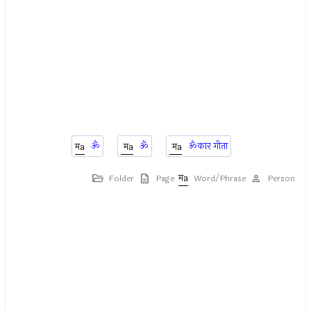
ॐ
ॐ
ॐकार गीता
Folder
Page
Word/Phrase
Person