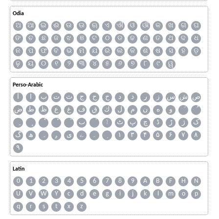
Odia
ଅ
ଆ
ଇ
ଈ
ଉ
ଊ
ଋ
ଏ
ଐ
ଓ
ଔ
କ
ଖ
ଗ
ଘ
ଙ
ଚ
ଛ
ଜ
ଝ
ଞ
ଟ
ଠ
ଡ
ଢ
ଣ
ତ
ଥ
ଦ
ଧ
ନ
ପ
ଫ
ବ
ଭ
ମ
ଯ
ର
ଲ
ଳ
ଶ
ଷ
ସ
ହ
ଡ଼
ଢ଼
ୟ
୦
୧
୨
୩
୪
୫
୬
୭
୮
୯
ୱ
Perso-Arabic
ص
ش
س
ز
ر
ذ
د
خ
ح
ج
ث
ت
ب
ا
آ
و
ه
ن
م
ل
ك
ق
ف
غ
ع
ظ
ط
ض
ک
ژ
ڑ
ڈ
چ
پ
ٹ
ٲ
ٮ
گ
ھ
ہ
ۄ
ی
ے
۔
۱
۳
۴
۵
۶
۷
۸
۹
Latin
0
1
2
3
4
5
6
7
8
9
A
B
F
H
N
U
V
W
Y
c
d
e
g
i
j
k
l
m
o
p
q
r
s
t
x
z