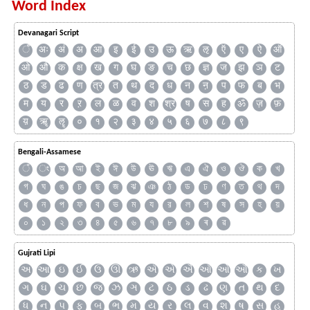
Word Index
Devanagari Script
ँ
अः
अं
अ
आ
इ
ई
उ
ऊ
ऋ
ऌ
ऍ
ए
ऐ
ऑ
ओ
औ
क
क्ष
ख
ग
घ
ङ
च
छ
ज्ञ
ज
झ
ञ
ट
ठ
ड
ढ
ण
त्र
त
थ
द
ध
न
ऩ
प
फ
ब
भ
म
य
र
ऱ
ल
ळ
व
श
श्र
ष
स
ह
ॐ
ज़
फ़
य़
ॠ
ॡ
०
१
२
३
४
५
६
७
८
९
Bengali-Assamese
ঁ
ং
অ
আ
ই
ঈ
উ
ঊ
ঋ
এ
ঐ
ও
ঔ
ক
খ
গ
ঘ
ঙ
চ
ছ
জ
ঝ
ঞ
ঠ
ড
ঢ
ণ
ত
থ
দ
ধ
ন
প
ফ
ব
ভ
ম
য
র
ল
শ
ষ
স
হ
য়
০
১
২
৩
৪
৫
৬
৭
৮
৯
ৰ
ৱ
Gujrati Lipi
અ
આ
ઇ
ઈ
ઉ
ઊ
ઋ
ઍ
એ
ઐ
ઑ
ઓ
ઔ
ક
ખ
ગ
ઘ
ચ
છ
જ
ઝ
ઞ
ટ
ઠ
ડ
ઢ
ણ
ત
થ
દ
ધ
ન
પ
ફ
બ
ભ
મ
ય
ર
લ
વ
શ
ષ
સ
હ