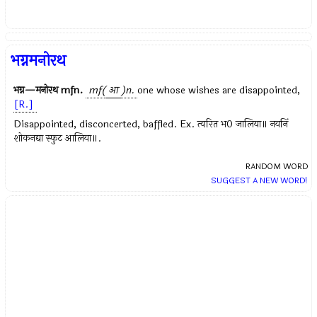
भग्नमनोरथ
भग्न—मनोरथ
mfn.
mf(
आ
)n.
one whose wishes are disappointed,
[R.]
Disappointed, disconcerted, baffled. Ex. त्वरित भ0 जालिया॥ नयनिं
शोकनद्या स्फुट आलिया॥.
RANDOM WORD
SUGGEST A NEW WORD!