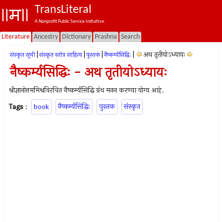
TransLiteral
A Nonprofit Public Service Initiative.
Literature
Ancestry
Dictionary
Prashna
Search
|
|
|
|
अथ तृतीयोऽध्यायः
संस्कृत सूची
संस्कृत स्तोत्र साहित्य
पुस्तकं
नैष्कर्म्यसिद्धिः
नैष्कर्म्यसिद्धिः - अथ तृतीयोऽध्यायः
श्रीज्ञानोत्तममिश्रविरचित नैष्कर्म्यसिद्धि ग्रंथ मनन करण्या योग्य आहे.
Tags
:
book
नैष्कर्म्यसिद्धिः
पुस्तक
संस्कृत