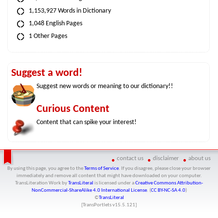
1,153,927 Words in Dictionary
1,048 English Pages
1 Other Pages
Suggest a word!
Suggest new words or meaning to our dictionary!!
Curious Content
Content that can spike your interest!
contact us
disclaimer
about us
By using this page, you agree to the
Terms of Service
. If you disagree, please close your browser
immediately and remove all content that might have downloaded on your computer.
TransLiteration Work
by
TransLiteral
is licensed under a
Creative Commons Attribution-
NonCommercial-ShareAlike 4.0 International License
. (
CC BY-NC-SA 4.0
)
©
TransLiteral
[TransPortlets v
15.5.121
]