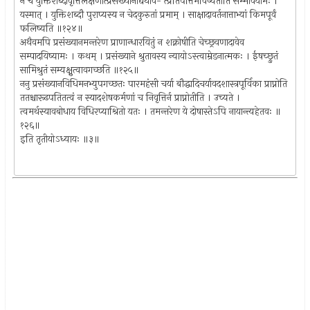
न च युक्तिशब्दावृत्तिलक्षणात्प्रसंख्यानाद्यथाव- त्प्रतिपत्तिर्भविष्यतीति सम्भावयामः ।
यस्मात् । युक्तिशब्दौ पुराप्यस्य न चेदकुरुतां प्रमाम् । साक्षादावर्तनात्ताभ्यां किमपूर्वं
फलिष्यति ॥१२४॥
अथैवमपि प्रसंख्यानमन्तरेण प्राणान्धारयितुं न शक्नोषीति चेच्छ्रवणादावेव
सम्पादयिष्यामः । कथम् । प्रसंख्याने श्रुतावस्य न्यायोऽस्त्वाम्रेडनात्मकः । ईषच्छ्रुतं
सामिश्रुतं सम्यक्ष्रुत्वावगच्छति ॥१२५॥
ननु प्रसंख्यानविधिमनभ्युपगच्छतः पारमहंसी चर्या बौद्धादिचर्यावदशास्त्रपूर्विका प्राप्नोति
ततश्चारूढपतितत्वं न स्यादशेषकर्मणां च निवृत्तिर्न प्राप्नोतीति । उच्यते ।
त्वमर्थस्यावबोधाय विधिरप्याश्रितो यतः । तमन्तरेण ये दोषास्तेऽपि नायान्त्यहेतवः ॥
१२६॥
इति तृतीयोऽध्यायः ॥३॥