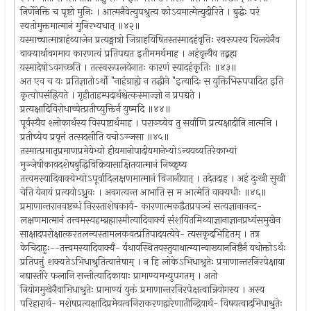
निर्णेनेक्ति च पृष्टो मुनिः । आत्मनैवेत्युपश्रुत्य कोऽयमात्मेत्युदीरिते । बुद्धेः परं
स्वतोमुक्तमात्मानं मुनिरभ्यधात् ॥४२॥
यस्माच्चात्मात्राहंव्याजेन प्रत्यङ्मात्रो जिग्राहयिषितस्तस्मादहंवृत्तिः स्वरूपस्य विलयेनैव
वाक्यार्थावगमाय कारणत्वं प्रतिपद्यत इतीममर्थमाह । अहंवृत्त्यैव तद्ब्रह्म
यस्मादेषोऽवगच्छति । तत्स्वरूपलयेनातः कारणं स्यादहंकृतिः ॥४३॥
अत एव च यः प्रतिज्ञातोऽर्थो "नाहंग्राह्ये न तद्धीने "इत्यादिः स युक्तिभिरुपपादित इति
कृत्वोपसंह्रियते । गृहीताहम्पदार्थश्चेत्कस्माज्ज्ञो न प्रपद्यते ।
प्रत्यक्षादिविरोधाच्चेत्प्रतीच्युक्तिर्न युष्मदि ॥४४॥
पूर्वस्यैव श्लोकार्थस्य विस्पष्टार्थमाह । पराञ्च्येव तु सर्वाणि प्रत्यक्षादीनि नात्मनि ।
प्रतीच्येव प्रवृत्तं तत्सदसीति वचोऽञ्जसा ॥४५॥
तस्मात्प्रमातृप्रमाणप्रमेयेभ्यो हीयमानोपादीयमानेभ्योऽन्वयव्यतिरेकाभ्यां
मुञ्जेषीकावदशेषबुद्धिविक्रियासाक्षितयात्मानं निष्कृष्य
तत्त्वमस्यादिवाक्येभ्योऽपूर्वादिलक्षणमात्मानं विजानीयात् । तदेतदाह । अहं दुःखी सुखी
चेति येनायं प्रत्ययोऽध्रुवः । अवगत्यन्त आभाति स म आत्मेति वाक्यधीः ॥४६॥
प्रमाणान्तरानवष्टब्धं निरस्ताशेषकार्य- कारणात्मकद्वैतप्रपञ्चं सत्यज्ञानानन्द-
लक्षणमात्मानं तत्त्वमस्यहम्ब्रह्मास्मीत्यादिवाक्यं संशयितमिथ्याज्ञानाज्ञानप्रध्वंसमुखेन
साक्षादपरोक्षात्करतलन्यस्तामलकवत्प्रतिपादयत्येवे- त्यसकृदभिहितम् । तत्र
केचिदाहुः--तत्त्वमस्यादिवाक्यै- र्यथावस्थितवस्तुयाथात्म्यान्वाख्याननिष्ठैर्न यथोक्तोऽर्थः
प्रतिपत्तुं शक्यतेऽभिधाश्रुतित्वात्तेषाम् । न हि लोकेऽभिधाश्रुतेः प्रमाणान्तरनिरपेक्षाया
नद्यास्तीरे फलानि सन्तीत्यादिकायाः प्रामाण्यमभ्युपगतम् । अतो
नियोगमुखेनैवाभिधाश्रुतेः प्रामाण्यं युक्तं प्रमाणान्तरनिरपेक्षत्वान्नियोगस्य । अस्य
परिहारार्थ- मशेषप्रत्यक्षादिप्रमेयत्वनिराकरणद्वारेणातीन्द्रियार्थ- विषयत्वादभिधाश्रुतेः