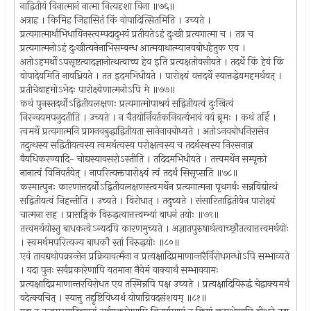
नाद्वितीयं विनात्मानं नात्मा नित्यदृशा विना ॥७६॥
अत्राह । किमिह जिहासितं किं वोपादित्सितमिति । उच्यते ।
प्रत्यगात्मार्थाभिधायिनस्त्वम्पदादुभयं प्रतीयतेऽहं दुःखी प्रत्यगात्मा च । तत्र च
प्रत्यगात्मनोऽहं दुःखीत्यनेनाभिसम्बन्ध आत्मयाथात्म्यानवबोधहेतुक एव ।
अतोऽहमर्थोऽपसृष्टत्वादज्ञानोत्थत्वाच्च हेय इति प्रत्यक्षतोवसीयते । तदर्थे किं हेयं किं
वोपादेयमिति नावध्रियते । तत इदमभिधीयते । पारोक्ष्यं यत्तदर्थे स्यात्तद्धेयमहमर्थवत् ।
प्रतीचेवाहमोऽभेदः पारोक्ष्येणात्मनोऽपि मे ॥७७॥
कथं पुनस्तदर्थोऽद्वितीयलक्षणः प्रत्यगात्मोपाश्रयं सद्वितीयत्वं दुःखित्वं
निरन्वयमपनुदतीति । उच्यते । न चैतयोर्निवर्तकनिवर्त्यभावं वयं ब्रूमः । कथं तर्हि ।
त्वमर्थे प्रत्यगात्मनि प्रागनवबुद्धाद्वितीयता सानेनावबोध्यते । अतोऽनवबोधनिरासेन
तदुत्थस्य सद्वितीयत्वस्य त्वमर्थत्वस्य परोक्षत्वस्य च तदर्थस्थस्य निरसनान्न
वैयधिकरण्यादि- चोद्यस्यावसरोऽस्तीति । तदिदमभिधीयते । तत्त्वमर्थेन सम्पृक्तो
नानात्वं विनिवर्तयेत् । नापरित्यक्तपारोक्ष्यं त्वं तदर्थं सिसृप्सति ॥७८॥
कस्मात्पुनः कारणात्तदर्थोऽद्वितीयलक्षणस्त्वमर्थेन प्रत्यगात्मना पृथगर्थः सन्नविद्योत्थं
सद्वितीयत्वं निहन्तीति । उच्यते । विरोधात् । तदुच्यते । संसारिताद्वितीयेन पारोक्ष्यं
चात्मना सह । प्रासङ्गिकं विरुद्धत्वात्तत्त्वम्भ्यां बाधनं तयोः ॥७९॥
तत्त्वमर्थयोस्तु बाधकत्वेऽन्यदपि कारणमुच्यते । अज्ञातपुरुषार्थत्वाच्छ्रौतत्वात्तत्त्वमर्थयोः
। स्वमर्थमपरित्यज्य बाधकौ स्तां विरुद्धयोः ॥८०॥
एवं तावद्यथोपक्रान्तेन प्रक्रियावर्त्मना न प्रत्यक्षादिप्रमाणान्तरैर्विरोधगन्धोऽपि सम्भाव्यते
। यदा पुनः सर्वप्रकारेणापि यतमाना नैवेमं वाक्यार्थं सम्भावयामः
प्रत्यक्षादिप्रमाणान्तरविरोधत एव तस्मिन्नपि पक्ष उच्यते । प्रत्यक्षादिविरुद्धं चेद्वाक्यमर्थं
वदेत्क्वचित् । स्यात्तु तद्दृष्टिविध्यर्थं योषाग्निवदसंशयम् ॥८१॥