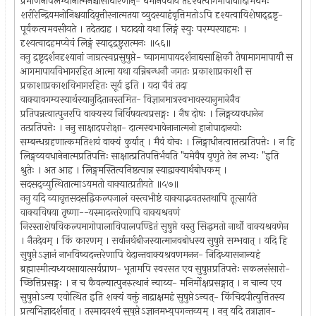
प्रमाणेनोपलभ्यानात्मनश्चासाधारणान्- धर्मानवधार्य तैर्दृश्यत्वागमापायादिभिर्धर्मैः
शरीरेन्द्रियमनोनिश्चयादिवृत्तीरनात्मतया व्युदस्याहंवृत्तिमतोऽपि दृश्यत्वाविशेषाद्द्रष्टृ-
पूर्वकत्वमवसीयते । तदेतदाह । घटादयो यथा लिङ्गं स्युः परम्परयाहमः ।
दृश्यत्वादहमप्येवं लिङ्गं स्याद्द्रष्टुरात्मनः ॥५६॥
ननु द्रष्टृदर्शनदृश्यानां जाग्रत्स्वप्नसुषुप्ते- ष्वागमापायदर्शनाद्यसाक्षिकौ तेषामागमापायौ स
आगमापायविभागरहित आत्मा यथा यन्निबन्धनौ जगतः प्रकाशाप्रकाशौ स
प्रकाशाप्रकाशविभागरहितः सूर्य इति । यदा चैवं तदा
वाक्यावगम्यस्यार्थस्यानुदितानस्तमित- विज्ञानमात्रस्वभावस्यानुमानेनैव
प्रतिपन्नत्वात्पुनरपि वाक्यस्य निर्विषयत्वप्रसङ्गः । नैष दोषः । लिङ्गव्यवधानेन
तत्प्रतिपत्तेः । ननु साक्षादपरोक्षा- दात्मस्वभावेनानात्मनो हानोपादानयोः
सम्बन्धग्रहणात्कमतिशयं वाक्यं कुर्यात् । मैवं वोचः । लिङ्गाधीनत्वात्तत्प्रतिपत्तेः । न हि
लिङ्गव्यवधानेनात्मप्रतिपत्तिः साक्षात्प्रतिपत्तिर्भवति "यमेवैष वृणुते तेन लभ्यः "इति
श्रुतेः । अत आह । लिङ्गमस्तित्वनिष्ठत्वान्न स्याद्वाक्यार्थबोधकम् ।
सदसद्व्युत्थितात्माऽयमतो वाक्यात्प्रतीयते ॥५७॥
ननु यदि व्यावृत्तसदसद्विकल्पजालं वस्त्वभीष्टं वाक्याद्भवतस्तथापि तूत्सार्यते
वाक्यविषया तृष्णा--यस्मादन्तरेणापि वाक्यश्रवणं
निरस्ताशेषविकल्पमागोपालाविपालपण्डितं सुषुप्ते वस्तु सिद्धमतो नार्थो वाक्यश्रवणेन
। नैतदेवम् । किं कारणम् । सर्वानर्थबीजस्यात्मानवबोधस्य सुषुप्ते सम्भवात् । यदि हि
सुषुप्तेऽज्ञानं नाभविष्यदन्तरेणापि वेदान्तवाक्यश्रवणमनन- निदिध्यासनान्यहं
ब्रह्मास्मीत्यध्यवसायात्सर्वप्राण- भूतामपि स्वरसत एव सुषुप्तप्रतिपत्तेः सकलसंसारो-
च्छित्तिप्रसङ्गः । न च कैवल्यात्पुनरुत्थानं न्याय्य- मनिर्मोक्षप्रसङ्गात् । न चान्य एव
सुषुप्तोऽन्य एवोत्थित इति शक्यं वक्तुं नाद्राक्षमहं सुषुप्तेऽन्यत्- किंचिदपीत्युत्तितस्य
प्रत्यभिज्ञादर्शनात् । तस्मादवश्यं सुषुप्तेऽज्ञानमभ्युपगन्तव्यम् । ननु यदि तत्राज्ञान-