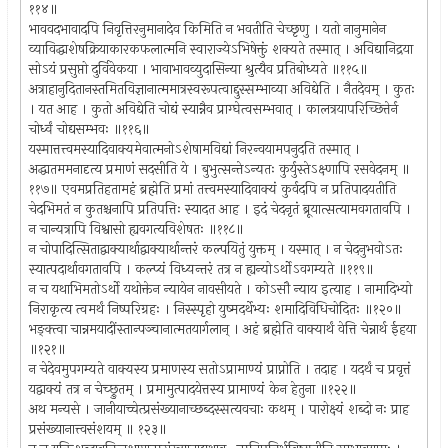
११४॥
भाववदभावादपि निवृत्तिरनुमानादेव किमिति न भवतीति चेच्छृणु । यतो नानुमानेन
व्याविद्धाशेषक्रियाकारकफलात्मनि स्वाराज्येऽभिषेक्तुं शक्यते तस्मात् । अविद्यानिद्रया
सोऽयं प्रसुप्तो दुर्विवेकया । भावाभावव्युदासिन्या श्रुत्यैव प्रतिबोध्यते ॥११५॥
अत्राहानुदितानस्तमितविज्ञानात्ममात्रस्वरूपत्वाद्दुस्सम्भाव्या अविद्येति । नैतदेवम् । कुतः
। यत आह । कुतो अविद्येति चोद्यं स्यान्नैव प्राग्घेत्वसम्भवात् । कालत्रयापरिच्छित्तेर्न
चोर्ध्वं चोद्यसम्भवः ॥११६॥
यस्मात्तत्त्वमस्यादिवाक्यमेवात्मनोऽशेषामविद्यां निरन्वयामपनुदति तस्मात् ।
अद्धातममनादृत्य प्रमाणं सदसीति ये । बुभुत्सन्तेऽन्यतः कुर्युस्तेऽक्ष्णापि रसवेदनम् ॥
११७॥ एवमप्रतिहतामहं ब्रह्मेति प्रमां तत्त्वमस्यादिवाक्यं कुर्वदपि न प्रतिपादयतीति
चेदभिमतं न कुतश्चनापि प्रतिपत्तिः स्यादत आह । इदं चेदनृतं ब्रूयात्सत्यामवगतावपि ।
न चान्यत्रापि विश्वासो ह्यवगत्यविशेषतः ॥११८॥
न चोपादित्सिताद्वाक्यार्थाद्वाक्यार्थान्तरं कल्पयितुं युक्तम् । यस्मात् । न चेदनुभवोऽतः
स्यात्पदार्थावगतावपि । कल्प्यं विध्यन्तरं तत्र न ह्यन्योऽर्थोऽवगम्यते ॥११९॥
न च यथाभिमतोऽर्थो यथोक्तेन न्यायेन नावसीयते । कोऽसौ न्याय इत्याह । नामादिभ्यो
निराकृत्य त्वमर्थं निष्परिग्रहः । निस्स्पृहो युष्मदर्थेभ्यः शमादिविधिचोदितः ॥१२०॥
भङ्क्त्वा चान्नमयादींस्तान्पञ्चानात्मतयार्गलान् । अहं ब्रह्मेति वाक्यार्थं वेत्ति चेन्नार्थ ईहया
॥१२१॥
न चेदेवमुपगम्यते वाक्यस्य प्रमाणस्य सतोऽप्रामाण्यं प्राप्नोति । तदाह । यदर्थं च प्रवृत्तं
यद्वाक्यं तत्र न चेच्छ्रुतम् । प्रमामुत्पादयेत्तस्य प्रामाण्यं केन हेतुना ॥१२२॥
अथ मन्यसे । जानीयाच्चेत्प्रसंख्यानाच्छब्दस्सत्यवचाः कथम् । पारोक्ष्यं शब्दो नः प्राह
प्रसंख्यानात्त्वसंशयम् ॥ १२३॥