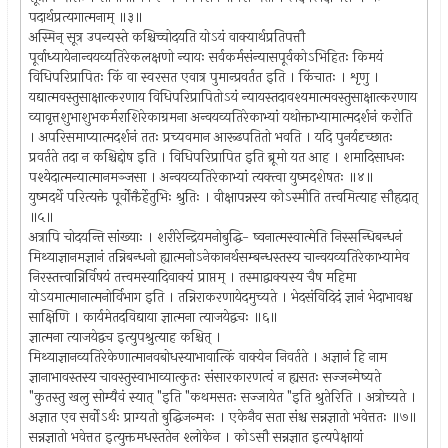
पदार्थप्रत्यगात्मनाम् ॥३॥
अस्मिन् सूत्र उपन्यस्ते कश्चिच्चोदयति योऽयं वाक्यार्थप्रतिपत्तौ
पूर्वाध्यायेनान्वयव्यतिरेकलक्षणो न्यायः सर्वकर्मसंन्यासपूर्वकोऽभिहितः किमयं
विधिपरिप्रापितः किं वा स्वरसत एवात्र पुमान्प्रवर्तत इति । किंचातः । शृणु ।
यद्यात्मवस्तुसाक्षात्करणाय विधिपरिप्रापितोऽयं न्यायस्तदावश्यमात्मवस्तुसाक्षात्करणाय
व्यावृत्तशुभाशुभकर्मराशिरेकाग्रमना अन्वयव्यतिरेकाभ्यां यथोक्ताभ्यामात्मदर्शनं करोति
। अपरिसमाप्यात्मदर्शनं ततः प्रच्यवमान आरूढपतितो भवति । यदि पुनर्यदृच्छातः
प्रवर्तते तदा न कश्चिद्दोष इति । विधिपरिप्रापित इति ब्रूमो यत आह । शमादिसाधनः
पश्येदात्मन्यात्मानमञ्जसा । अन्वयव्यतिरेकाभ्यां त्यक्त्वा युष्मदशेषतः ॥४॥
युष्मदर्थे परित्यक्ते पूर्वोक्तैर्हेतुभिः श्रुतिः । वीक्षापन्नस्य कोऽस्मीति तत्त्वमित्याह सौहृदात्
॥५॥
अत्रापि चोदयन्ति सांख्याः । शरीरेन्द्रियमनोबुद्धि- ष्वनात्मस्वात्मेति निस्सन्धिबन्धनं
मिथ्याज्ञानमज्ञानं तन्निबन्धनो ह्यात्मनोऽनेकानर्थसम्बन्धस्तस्य चान्वयव्यतिरेकाभ्यामेव
निरस्तत्त्वान्निर्विषयं तत्त्वमस्यादिवाक्यं प्राप्तम् । तस्माद्वाक्यस्य चैष महिमा
योऽयमात्मानात्मनोर्विभाग इति । तन्निराकरणायेदमुच्यते । भेदसंविदिदं ज्ञानं भेदाभावश्च
साक्षिणि । कार्यमेतदविद्याया ज्ञात्मना त्याजयेद्वचः ॥६॥
ज्ञात्मना त्याजयेद्वच इत्युपश्रुत्याह कश्चित् ।
मिथ्याज्ञानव्यतिरेकेणात्मानवबोधस्याभावात्किं वाक्येन निवर्तते । अज्ञानं हि नाम
ज्ञानाभावस्तस्य चावस्तुस्वाभाव्यात्कुतः संसारकारणत्वं न ह्यसतः सज्जन्मेष्यते
"कुतस्तु खलु सोम्यैवं स्यात् "इति "कथमसतः सज्जायेत "इति श्रुतेरिति । अत्रोच्यते ।
अज्ञात एव सर्वोऽर्थः प्राग्यतो बुद्धिजन्मनः । एकेनैव सता संश्च सन्नज्ञातो भवेत्ततः ॥७॥
सन्नज्ञातो भवेत्तत इत्युक्तमधस्ततेन श्लोकेन । कोऽसौ सन्नज्ञात इत्यपेक्षायां