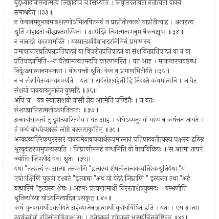
बुद्ध्यादीनामनात्मत्वं लिङ्गादपि च सिध्यति । निवृत्तिस्तावता नेतीत्यतो वाक्यं
समाश्रयेत् ॥३३॥
न केवलमनुमानमात्रशरणोऽभिलषितमर्थं न प्राप्नोतीत्यनर्थं चाप्नोतीत्याह । अनादृत्य
श्रुतिं मोहादतो बौद्धास्तमस्विनः । आपेदिरे निरात्मत्वमनुमानैकचक्षुषः ॥३४॥
न चानादरे कारणमस्ति । यस्मात्सर्वत्रैवानादरनिमित्तं प्रमाणस्य
प्रमाणान्तरप्रतिपन्नप्रतिपादनं वा विपरीतप्रतिपादनं वा संशयितप्रतिपादनं वा न वा
प्रतिपादनमिति--न चैतेषामन्यतमदपि कारणमस्ति । यत आह । मानान्तरानवष्टब्धं
निर्दुःख्यात्मानमञ्जसा । बोधयन्ती श्रुतिः केन न प्रमाणमितीर्यते ॥३५॥
न च संशयितव्यमवगमयति । यतः । सर्वसंशयहेतौ हि निरस्ते कथमात्मनि । जायेत
संशयो वाक्यादनुमानेन युष्मदि ॥३६॥
अपि च । यत्र स्यात्संशयो नासौ ज्ञेय आत्मेति पण्डितैः । न यतः
संशयप्राप्तिरात्मनोऽवगतित्वतः ॥३७॥
अनवबोधकत्वं तु दूरोत्सारितमेव । यत आह । बोधेऽप्यनुभवो यस्य न कथंचन जायते ।
तं कथं बोधयेच्छास्त्रं लोष्टं नरसमाकृतिम् ॥३८॥
अन्वयव्यतिरेकपुरस्सरं वाक्यमेवावाक्यार्थरूपमात्मानं प्रतिपादयतीत्यस्य पक्षस्य द्रढिम्न
श्रुत्युदाहरणमुपन्यस्यति । जिघ्राणीममहं गन्धमिति यो वेत्त्यविक्रियः । स आत्मा तत्परं
ज्योतिः शिरसीदं वचः श्रुतेः ॥३९॥
यथा "तत्सत्यं स आत्मा तत्त्वमसि "इत्यस्य शेषत्वेनान्वयव्यतिरेकश्रुतिर्यथा "य
एषोऽक्षिणि पुरुषो दृश्यते "इत्याद्या "अथ यो वेदेदं जिघ्राणि " इत्यन्ता तथा "अहं
ब्रह्मास्मि "इत्यस्य शेषः । अहमः प्रत्यगात्मार्थो निरस्ताशेषयुष्मदः । बम्भणीति
श्रुतिर्न्याय्या योऽयमित्यादिनाऽसकृत् ॥४०॥
कथं पुनरयमर्थोऽवसीयते अहंव्याजेनात्रात्मार्थो बुबोधयिषित इति । यतः । एष आत्मा
स्वयंज्योती रविसोमाग्निवाक्षु सः । इतेष्वस्तं दृगेवास्ते भासयंचित्तचेष्टितम् ॥४१॥