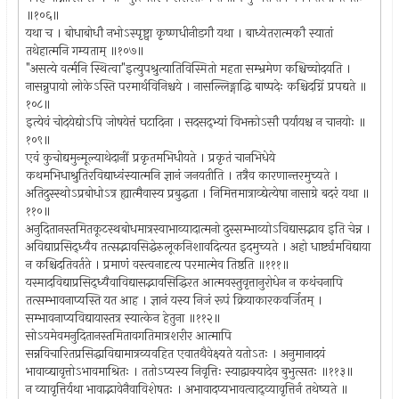
॥१०६॥
यथा च । बोधाबोधौ नभोऽस्पृष्ट्वा कृष्णधीनीडगौ यथा । बाध्येतरात्मकौ स्यातां
तथेहात्मनि गम्यताम् ॥१०७॥
"असत्ये वर्त्मनि स्थित्वा"इत्युपश्रुत्यातिविस्मितो महता सम्भ्रमेण कश्चिच्चोदयति ।
नासन्नुपायो लोकेऽस्ति परमार्थविनिश्चये । नासल्लिङ्गाद्धि बाष्पदेः कश्चिदग्निं प्रपद्यते ॥
१०८॥
इत्येवं चोदयेद्योऽपि जोषयेत्तं घटादिना । सदसद्भ्यां विभक्तोऽसौ पर्यायश्च न चानयोः ॥
१०९॥
एवं कुचोद्यमुन्मूल्याथेदानीं प्रकृतमभिधीयते । प्रकृतं चानभिधेये
कथमभिधाश्रुतिरविद्याध्वंस्यात्मनि ज्ञानं जनयतीति । तत्रैव कारणान्तरमुच्यते ।
अतिदुस्स्थोऽप्रबोधोऽत्र ह्यात्मैवास्य प्रबुद्धता । निमित्तमात्राव्द्येत्येषा नासाग्रे बदरं यथा ॥
११०॥
अनुदितानस्तमितकूटस्थबोधमात्रस्वाभाव्यादात्मनो दुस्सम्भाव्योऽविद्यासद्भाव इति चेन्न ।
अविद्याप्रसिद्ध्यैव तत्सद्भावसिद्धेरुलूकनिशावदित्यत इदमुच्यते । अहो धार्ष्ट्यमविद्याया
न कश्चिदतिवर्तते । प्रमाणं वस्त्वनादृत्य परमात्मेव तिष्ठति ॥१११॥
यस्मादविद्याप्रसिद्ध्यैवाविद्यासद्भावसिद्धिरत आत्मवस्तुवृत्तानुरोधेन न कथंचनापि
तत्सम्भावनाप्यस्ति यत आह । ज्ञानं यस्य निजं रूपं क्रियाकारकवर्जितम् ।
सम्भावनाप्यविद्यायास्तत्र स्यात्केन हेतुना ॥११२॥
सोऽयमेवमनुदितानस्तमितावगतिमात्रशरीर आत्मापि
सन्नविचारितप्रसिद्धाविद्यामात्रव्यवहित एवातथैवेक्ष्यते यतोऽतः । अनुमानादयं
भावाव्द्यावृत्तोऽभावमाश्रितः । ततोऽप्यस्य निवृत्तिः स्याद्वाक्यादेव बुभुत्सतः ॥११३॥
न व्यावृत्तिर्यथा भावाद्भावेनैवाविशेषतः । अभावादप्यभावत्वाद्व्यावृत्तिर्न तथेष्यते ॥