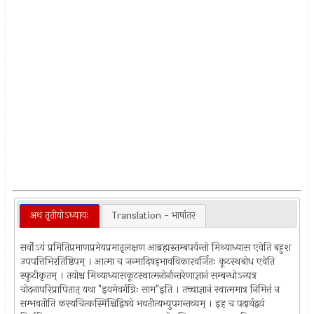
अथ तृतीयोऽध्यायः
Translation - भाषांतर
सर्वोऽयं प्रमितिप्रमाणप्रमेयप्रमातृलक्षण आब्रह्मस्तम्बपर्यन्तो मिथ्याध्यास एवेति बहुश
उपपत्तिभिरतिष्ठिपम् । आत्मा च जन्मादिषड्भावविकारवर्जितः कूटस्थबोध एवेति
स्फुटीकृतम् । तयोश्च मिथ्याध्यासकूटस्थात्मनोर्नान्तरेणाज्ञानं सम्बन्धोऽन्यत्र
चोदनापरिप्रापितात् यथा "इयमेवर्गग्निः साम"इति । तच्चाज्ञानं स्वात्ममात्र निमित्तं न
सम्भवतीति कस्यचित्कस्मिंश्चिद्विषये भवतीत्यभ्युपगन्तव्यम् । इह च पदार्थद्वयं