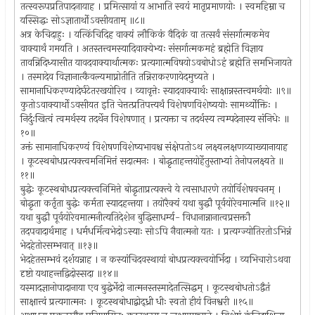
तत्स्वरूपप्रतिपादनायाह । प्रमित्सायां य आभाति स्वयं मातृप्रमाणयोः । स्वमहिम्ना च
यस्सिद्धः सोऽज्ञातार्थोऽवसीयताम् ॥८॥
अत्र केचिदाहुः । यत्किंचिदिह वाक्यं लौकिकं वैदिकं वा तत्सर्वं संसर्गात्मकमेव
वाक्यार्थं गमयति । अतस्तत्त्वमस्यादिवाक्येभ्यः संसर्गात्मकमहं ब्रह्मेति विज्ञाय
तावन्निदिध्यासीत यावदवाक्यार्थात्मकः प्रत्यगात्मविषयोऽवबोधोऽहं ब्रह्मेति समभिजायते
। तस्मादेव विज्ञानात्कैवल्यमाप्नोतीति तन्निराकरणायेदमुच्यते ।
सामानाधिकरण्यादेर्घटेतरखयोरिव । व्यावृत्तेः स्यादवाक्यार्थः साक्षान्नस्तत्त्वमर्थयोः ॥९॥
कुतोऽवाक्यार्थोऽवसीयत इति चेत्तत्प्रतिपत्त्यर्थं विशेषणविशेष्ययोः सामर्थ्योक्तिः ।
निर्दुःखित्वं त्वमर्थस्य तदर्थेन विशेषणात् । प्रत्यक्ता च तदर्थस्य त्वम्पदेनास्य संनिधेः ॥
१०॥
उक्तं सामानाधिकरण्यं विशेषणविशेष्यभावश्च संक्षेपतोऽथ लक्ष्यलक्षणव्याख्यानायाह
। कूटस्थबोधप्रत्यक्त्वमनिमित्तं सदात्मनः । बोद्धृताहन्तयोर्हेतुस्ताभ्यां तेनोपलक्ष्यते ॥
११॥
बुद्धेः कूटस्थबोधप्रत्यक्त्वनिमित्ते बोद्धृताप्रत्यक्त्वे ये त्वसाधारणे तयोर्विशेषवचनम् ।
बोद्धृता कर्तृता बुद्धेः कर्मता स्यादहन्तया । तयोरैक्यं यथा बुद्धौ पूर्वयोरेवमात्मनि ॥१२॥
यथा बुद्धौ पूर्वयोरेवमात्मनीत्यतिदेशेन बुद्धिसाधर्म्य- विधानान्नानात्वप्रसक्तौ
तदपवादार्थमाह । धर्मधर्मित्वभेदोऽस्याः सोऽपि नैवात्मनो यतः । प्रत्यग्ज्योतिरतोऽभिन्नं
भेदहेतोरसम्भवात् ॥१३॥
भेदहेतसम्भवं दर्शयन्नाह । न कस्यांचिदवस्थायां बोधप्रत्यक्त्वयोर्भिदा । व्यभिचारोऽथवा
दृष्टो यथाहन्तद्विदोस्सदा ॥१४॥
यस्मादज्ञानोपादानाया एव बुद्धेर्भेदो नात्मनस्तस्मादेतत्सिद्धम् । कूटस्थबोधतोऽद्वैतं
साक्षात्त्वं प्रत्यगात्मनः । कूटस्थबोधाद्बोद्ध्री धीः स्वतो हीयं विनश्वरी ॥१५॥