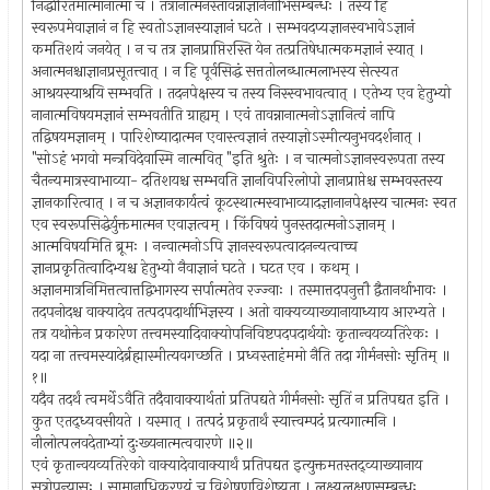
निर्द्धारितमात्मानात्मा च । तत्रानात्मनस्तावन्नाज्ञानेनाभिसम्बन्धः । तस्य हि
स्वरूपमेवाज्ञानं न हि स्वतोऽज्ञानस्याज्ञानं घटते । सम्भवदप्यज्ञानस्वभावेऽज्ञानं
कमतिशयं जनयेत् । न च तत्र ज्ञानप्राप्तिरस्ति येन तत्प्रतिषेधात्मकमज्ञानं स्यात् ।
अनात्मनश्चाज्ञानप्रसूतत्त्वात् । न हि पूर्वसिद्धं सत्ततोलब्धात्मलाभस्य सेत्स्यत
आश्रयस्याश्रयि सम्भवति । तदनपेक्षस्य च तस्य निस्स्वभावत्वात् । एतेभ्य एव हेतुभ्यो
नानात्मविषयमज्ञानं सम्भवतीति ग्राह्यम् । एवं तावन्नानात्मनोऽज्ञानित्वं नापि
तद्विषयमज्ञानम् । पारिशेष्यादात्मन एवास्त्वज्ञानं तस्याज्ञोऽस्मीत्यनुभवदर्शनात् ।
"सोऽहं भगवो मन्त्रविदेवास्मि नात्मवित् "इति श्रुतेः । न चात्मनोऽज्ञानस्वरूपता तस्य
चैतन्यमात्रस्वाभाव्या- दतिशयश्च सम्भवति ज्ञानविपरिलोपो ज्ञानप्राप्तेश्च सम्भवस्तस्य
ज्ञानकारित्वात् । न च अज्ञानकार्यत्वं कूटस्थात्मस्वाभाव्यादज्ञानानपेक्षस्य चात्मनः स्वत
एव स्वरूपसिद्धेर्युक्तमात्मन एवाज्ञत्वम् । किंविषयं पुनस्तदात्मनोऽज्ञानम् ।
आत्मविषयमिति ब्रूमः । नन्वात्मनोऽपि ज्ञानस्वरूपत्वादनन्यत्वाच्च
ज्ञानप्रकृतित्वादिभ्यश्च हेतुभ्यो नैवाज्ञानं घटते । घटत एव । कथम् ।
अज्ञानमात्रनिमित्तत्वात्तद्विभागस्य सर्पात्मतेव रज्ज्वाः । तस्मात्तदपनुत्तौ द्वैतानर्थाभावः ।
तदपनोदश्च वाक्यादेव तत्पदपदार्थाभिज्ञस्य । अतो वाक्यव्याख्यानायाध्याय आरभ्यते ।
तत्र यथोक्तेन प्रकारेण तत्त्वमस्यादिवाक्योपनिविष्टपदपदार्थयोः कृतान्वयव्यतिरेकः ।
यदा ना तत्त्वमस्यादेर्ब्रह्मास्मीत्यवगच्छति । प्रध्वस्ताहंममो नैति तदा गीर्मनसोः सृतिम् ॥
१॥
यदैव तदर्थं त्वमर्थेऽवैति तदैवावाक्यार्थतां प्रतिपद्यते गीर्मनसोः सृतिं न प्रतिपद्यत इति ।
कुत एतद्ध्यवसीयते । यस्मात् । तत्पदं प्रकृतार्थं स्यात्त्वम्पदं प्रत्यगात्मनि ।
नीलोत्पलवदेताभ्यां दुःख्यनात्मत्ववारणे ॥२॥
एवं कृतान्वयव्यतिरेको वाक्यादेवावाक्यार्थं प्रतिपद्यत इत्युक्तमतस्तद्व्याख्यानाय
सूत्रोपन्यासः । सामानाधिकरण्यं च विशेषणविशेष्यता । लक्ष्यलक्षणसम्बन्धः