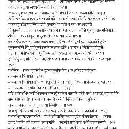
तस्यार्थस्य सुखप्रतिपत्त्यर्थमुदाहरणम् । अग्निस्सम्यगधीतेऽसौ जहासोच्चैश्च मञ्चकः ।
यथा तद्वदहंवृत्त्या लक्ष्यतेऽनर्हयापि सः ॥९७॥
कस्मात्पुनः कारणात्साक्षादेवात्मा नाभिधीयते किमनया कल्पनयेति तत्राह ।
त्वमित्यतद्विहायान्यन्न वर्तात्मावबोधते । समस्तीह त्वमर्थोऽपि गुणलेशेन वर्तते ॥९८॥
कस्मात्पुनर्हेतोर्ह्यहमित्येतदपि गुणलेशेन वर्तते न पुनः साक्षादेवेति ।
विधूतसर्वकल्पनाकारणस्वाभाव्यादात्मनः अत आह । व्योम्नि धूमतुषाराभ्रमलिनानीव
दुर्धियः । कल्पयेयुस्तथा मूढाः संसारं प्रत्यगात्मनि ॥९९॥
ननु सर्वकल्पनानामप्यात्मन्यत्यन्तासम्भवे समानेऽहंवृत्तौ कः पक्षपाते हेतुर्येन
वृत्त्यन्तराणि विधूयाहंवृत्त्यैवात्मोपलक्ष्यत इति । उच्यते । चिन्निभेयमहंवृत्तिः
प्रतीचीवात्मनोऽन्यतः । पूर्वोक्तेभ्यश्च हेतुभ्यस्तस्मादाअत्मानयोच्यते ॥१००॥
वृत्तिभिर्युष्मदर्थाभिर्लक्ष्यते चेद्दृशिः परः । अनात्मत्वं भवेत्तस्य वितथं च वचः श्रुतेः ॥
१०१॥
यथोक्तेन । अनेन गुणलेशेन ह्यत्यहंकर्तृकर्मया । लक्ष्यतेऽसावहंवृत्त्या
नाञ्जसात्राभिधीयते ॥१०२॥
नाञ्जसात्राभिधीयत इति को हेतुरिति चेत् । षष्ठीगुणक्रियाजातिरूढयः शब्दहेतवः ।
नात्मन्यन्यतमोऽमीषां तेनात्मा नाभिधीयते ॥१०३॥
यदि शब्दोऽभिधानाभिधेयत्वसम्बन्धाङ्गीकारेण नात्मनि वर्तते कथं शब्दादहं ब्रह्मास्मीति
सम्यग्बोधोत्पत्तिः । उच्यते । असत्ये वर्त्मनि स्थित्वा निरुपायमुपेयते ।
आत्मत्वकारणाद्विद्मो गुणवृत्त्या विबोधिताः ॥१०४॥
कथं पुनरभिधानमभिधेयेनानभिसम्बद्धं सदनभिधेयेऽर्थे प्रमां जनयतीति । शृणु
यथानभिसम्बद्धमप्यनभिधे- येऽर्थेऽविद्यानिराकरणमुखेन बोधयतीत्याह । शयानाः
प्रायशो लोके बोध्यमानाः स्वनामभिः । सहसैव प्रबुध्यन्ते यथैवं प्रत्यगात्मनि ॥१०५॥
न हि नाम्नास्ति सम्बन्धो व्युत्थितस्य शरीरतः । तथापि बुध्यते तेन यथैवं तत्त्वमित्यतः