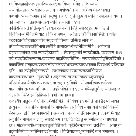
मभविष्यद्रागद्वेषघटाज्ञानादिवत्प्रत्यक्षमभविष्य- द्यथेह लोके घटं न
जानामीत्यज्ञानमव्यवहितं प्रत्यक्षम् । अत्रोच्यते । न । अभिव्यञ्जकाभावात् ।
कथमभिव्यञ्जकाभाव इति चेच्छृणु । बाह्यां वृत्तिमनुत्पाद्य व्यक्तिः स्यान्नाहमो यथा ।
नर्तेऽन्तःकरणं तद्वद्ध्वान्तस्य व्यक्तिराञ्जसी ॥५८॥
कश्चिदतिक्रान्तं प्रतिस्मृत्य "दृश्यत्वादहमप्येवं लिङ्गं स्याद्द्रष्टुरात्मनः "इति
निर्युक्तिकमभिहितमित्याह । किं कारणम् । अहंतज्ज्ञात्रोर्विवेकाप्रसिद्धेः । यथेह
घटदेवदत्तयोर्ग्राह्यग्राहकत्वेन स्फुटतरो विभागः प्रसिद्धो लोके न
तथेहाहंकारतज्ज्ञात्रोर्विभागोऽस्तीति तस्मादसाध्वेतदभिहितमिति । अत्रोच्यते ।
दाह्यदाहकतैकत्र यथा स्याद्वह्निदारुणोः । ज्ञेयज्ञातृकतैवं स्यादहंज्ञात्रोः परस्परम् ॥५९॥
एवं तावदविद्योत्थस्यान्तःकरणस्य बाह्यविषयनिमित्त- रूपावच्छेदायाहंवृत्तिर्व्याप्रियते ।
तयावच्छिन्नं सत्कूटस्थप्रत्यगात्मोपादानावबोधरूपस्याव्यवधानतया विषयभावं प्रतिपद्यत
इति । तत्र तयोर्ज्ञात्रहंतारूपयो- रवभासकावभास्यसम्बन्धव्यतिरेकेण
नान्यत्सम्बन्धान्तर- मुपपद्यते । अहंतारूपं त्वात्मसात्कृत्वाऽहंकञ्चुकं
परिधायोपकार्यत्वोपकारकत्वक्षमः सन् बाह्यविषये- णोपकारिणापकारिणा
वात्मात्मीयं सम्बन्धं प्रतिपद्यते । तदभिधीयते । इदं ज्ञानं भवेज्ज्ञातुर्ममज्ञानं तथाहमः ।
अज्ञानोपाधिनेदं स्याद्विक्रियातोऽहमो मम ॥६०॥
एकस्यैव ज्ञातुरन्तर्बाह्यनिमित्तभेदाद्विभिन्नेऽपि विषय इदं ममेति ज्ञानं द्वैरूप्यं जायत
इत्युक्तम् । अत्रोपक्रियमाणापक्रियमाणस्यैव ज्ञातुर्विषये ममप्रत्ययो भवति विपर्यये
चेदम्प्रत्यय इति कथमवगम्यते । अवगम्यतामन्वयव्यतिरेकाभ्याम् । तत्कथमित्याह ।
अनुपक्रियमाणत्वान्न ज्ञातुः स्यादहं मम । घटादिवदिदं तु स्यान्मोहमात्रव्यपाश्रयात् ॥
६१॥ मोहतत्कार्याश्रयत्वाज्ज्ञातृत्वविक्रिययोः पूर्वत्रेदंममज्ञान्वयः प्रदर्शितः । अथाधुना
तद्व्यतिरेकेण व्यतिरेकप्रदर्शनार्थाह । विक्रियाज्ञानशून्यत्वान्नेदं न च ममात्मनः ।