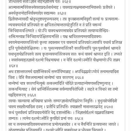
उत्थितस्य सतोऽज्ञानं नाहमज्ञासिषं यतः ॥६२॥
आत्मानात्मविवेकस्येयत्ताप्रदर्शनार्थमाह । वाक्यप्रत्यक्षमानाभ्यामियानर्थः प्रतीयते ।
अनर्थकृत्तमोहानिर्वाक्यादेव सदात्मनः ॥६३॥
द्वितीयाध्यायादौ श्रोतृचतुष्टयमुपन्यस्तम् । तत्र कृत्स्नानात्मनिवृत्तौ सत्यां यः प्रत्यगात्म-
न्यवाक्यार्थतां प्रतिपद्यते स क्षपिताशेषान्तरायहेतुरिति न तं प्रति वक्तव्यं
किंचिदप्यवशिष्यते । योऽपि वाक्यश्रवणमात्रादेव प्रतिपद्यते तस्याप्यतीन्द्रिय-
शक्तिमत्त्वान्न किंचिदप्यपेक्षितव्यमस्ति । यश्च श्राविततत्त्वमस्यादिवाक्यः
स्वयमेवान्वयव्यतिरेको कृत्वा तदवसान एव वाक्यार्थं प्रतिपद्यतेऽसावपि यथार्थं प्रतिपन्न
इति पूर्ववदेवोपेक्षितव्यः । यः पुनरन्वयव्यतिरेकौ कारयित्वापि पुनःपुनर्वाक्यं श्राव्यते
यथाभूतार्थप्रतिपत्तये तस्य कृतान्वयव्यतिरेकस्य सतः कथं वाक्यं श्राव्यत इति । उच्यते
। नवसंख्याहृतज्ञानो दशमो विभ्रमाद्यथा । न वेत्ति दशमोऽस्मीति वीक्षमाणोऽपि तान्नव
॥६४॥
अथ दृष्टान्तगतमर्थं दार्ष्टान्तिकार्थे समर्पयिष्यन्नाह । अपविद्धद्वयोऽप्येवं तत्त्वमस्यादिना
विना । वेत्ति नैकलमात्मानं नान्वेष्यं चात्र कारणम् ॥६५॥
नान्वेष्यं चात्र कारणमित्युक्तं तत्कस्मादिति चोदिते प्रत्याहान्वेषणासहिष्णुत्वात् ।
तत्कथमित्याह । सेयं भ्रान्तिर्निरालम्बा सर्वन्यायविरोधिनी । सहते न विचारं सा तमो
यद्वद्दिवाकरम् ॥६६॥
तस्याः खल्वस्या अविद्याया भ्रान्तेः सम्यग्ज्ञानोत्पत्तिद्वारेण निवृत्तिः । बुभुत्सोच्छेदिनी
चास्य सदसीत्यादिना दृढम् । प्रतीचि प्रतिपत्तिः स्यान्नासौ मानान्तराद्भवेत् ॥६७॥
कथं पुनर्वाक्यं प्रतिपादयत्येवेति चेद् दृष्टान्तोक्तिः । जिज्ञासोर्दशमं यद्वन्नवातिक्रम्य
ताम्यतः । त्वमेव दशमोऽसीति कुर्यादेवं प्रमां वचः ॥६८॥
सा च तत्त्वमस्यादिवाक्यश्रवणजा प्रमोत्पन्नवादेव । न च नैवमिति प्रत्ययान्तर जायते ।
तदेतद्दृष्टान्तेन प्रतिपादयति । दशमोऽसीति वाक्योत्था न धीरस्य विहन्यते ।