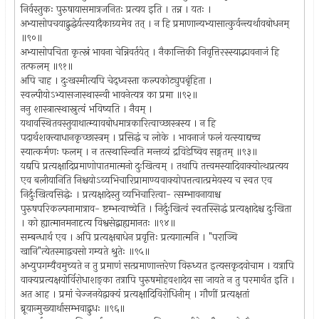
निर्वस्तुकः पुरुषायासमात्रजनितः प्रत्यय इति । तन्न । यतः ।
अभ्यासोपचयाद्बुद्धेर्यत्स्यादैकाग्र्यमेव तत् । न हि प्रमाणान्यभ्यासात्कुर्वन्त्यर्थावबोधनम्
॥९०॥
अभ्यासोपचिता कृत्स्नं भावना चेन्निवर्तयेत् । नैकान्तिकी निवृत्तिरस्स्याद्भावनाजं हि
तत्फलम् ॥९१॥
अपि चाह । दुःखस्मीत्यपि चेद्ध्वस्ता कल्पकोट्युपबृंहिता ।
स्वल्पीयोऽभ्यासजास्थास्न्वी भावनेत्यत्र का प्रमा ॥९२॥
ननु शास्त्रात्स्थास्नुत्वं भविष्यति । नैवम् ।
यथावस्थितवस्तुयाथात्म्यावबोधमात्रकारित्वाच्छास्त्रस्य । न हि
पदार्थशक्त्याधानकृच्छास्त्रम् । प्रसिद्धं च लोके । भावनाजं फलं यत्स्याद्यच्च
स्यात्कर्मणः फलम् । न तत्स्थास्न्विति मन्तव्यं द्रविडेष्विव सङ्गतम् ॥९३॥
यद्यपि प्रत्यक्षादिप्रमाणोपातमात्मनो दुःखित्वम् । तथापि तत्त्वमस्यादिवाक्योत्थप्रत्यय
एव बलीयानिति निश्चयोऽव्यभिचारिप्रामाण्यवाक्योपत्तत्वात्प्रमेयस्य च स्वत एव
निर्दुःखित्वसिद्धेः । प्रत्यक्षादेस्तु व्यभिचारित्वा- त्सम्भावनायाश्च
पुरुषपरिकल्पनामात्राव- ष्टम्भत्वाच्चेति । निर्दुःखित्वं स्वतस्सिद्धं प्रत्यक्षादेश्च दुःखिता
। को ह्यात्मानमनादृत्य विश्वसेद्बाह्यमानतः ॥९४॥
सम्बन्धार्थ एव । अपि प्रत्यक्षबाधेन प्रवृत्तिः प्रत्यगात्मनि । "पराञ्चि
खानि"त्येतस्माद्वचसो गम्यते श्रुतेः ॥९५॥
अभ्युपगम्यैवमुच्यते न तु प्रमाणं सत्प्रमाणान्तरेण विरुध्यत इत्यसकृदवोचाम । यत्रापि
वाक्यप्रत्यक्षयोर्विरोधाशङ्का तत्रापि पुरुषमोहवशादेव सा जायते न तु परमार्थत इति ।
अत आह । प्रमां चेज्जनयेद्वाक्यं प्रत्यक्षादिविरोधिनीम् । गौणीं प्रत्यक्षतां
ब्रूयान्मुख्यार्थासम्भवाद्बुधः ॥९६॥