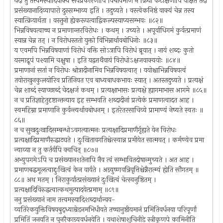
यदा तु तत्त्वमस्यादिवाक्यं सर्वप्रकारेणापि विचार्यमाणं न क्रियां कटाक्षेणापि वीक्षते तदा
प्रसंख्यानादिव्यापारो दुस्सम्भाव्य इति । तदुच्यते । वस्त्वेकनिष्ठं वाक्यं चेन्न तस्य
स्यात्क्रियार्थता । वस्तुनो ह्येकरूपत्वाद्विकल्पस्याप्यसम्भवः ॥८२॥
भिन्नविषयत्वाच्च न प्रमाणान्तरविरोधः । कथम् । उच्यते । अपूर्वाधिगमं कुर्वत्प्रमाणं
स्यान्न चेन्न तत् । न विरोधस्ततो युक्तो विभिन्नार्थावबोधिनोः ॥८३॥
य एवमपि भिन्नविषयाणां विरोधं वक्ति सोऽत्रापि विरोधं ब्रूयात् । नायं शब्दः कुतो
यस्माद्रूपं पश्यामि चक्षुषा । इति यद्वत्तथैवायं विरोधोऽक्षजवाक्ययोः ॥८४॥
प्रमाणानां सतां न विरोधः श्रोत्रादीनामिव भिन्नविषयत्वात् । ययोश्चाभिन्नविषयत्वं
तयोराखुनकुलयोरिव प्रतिनियत एव बाध्यबाधकभावः स्यात् । अतस्तदुच्यते । प्रत्यक्षं
चेन्न शाब्दं स्याच्छाब्दं चेदक्षजं कथम् । प्रत्यक्षाभासः प्रत्यक्षे ह्यागमाभास आगमे ॥८५॥
न च प्रतिज्ञाहेतुदृष्टान्तन्याय इह सम्भवति शब्दादीनां प्रत्येकं प्रमाणत्वादत आह ।
स्वमहिम्ना प्रमाणानि कुर्वन्त्यर्थावबोधनम् । इतरेतरसाचिव्ये प्रामाण्यं नेष्यते स्वतः ॥
८६॥
न च सुखदुःखादिसम्बन्धोऽवगत्यात्मनः प्रत्यक्षादिप्रमाणैर्गृह्यते येन विरोधः
प्रत्यक्षादिप्रमाणैरुद्धाट्यते । दुःखितावगतिश्चेत्स्यान्न प्रमीयेत सात्मवत् । कर्मण्येव प्रमा
न्याय्या न तु कर्तर्यपि क्वचित् ॥८७॥
अभ्युपगमेऽपि च प्रसंख्यानशतेनापि नैव त्वं सम्भावितदोषान्मुच्यते । अत आह ।
प्रमाणबद्धमूलत्वाद्दुःखित्वं केन वार्यते । अग्न्युष्णवन्निवृत्तिश्चेन्नैरात्म्यं ह्येति सौगतम् ॥
८८॥ अथ मतम् । निराकुर्यात्प्रसंख्यानं दुःखित्वं चेत्स्वनुष्ठितम् ।
प्रत्यक्षादिविरुद्धत्वात्कथमुत्पादयेत्प्रमाम् ॥८९॥
ननु प्रसंख्यानं नाम तत्त्वमस्यादिशब्दार्थान्वय-
व्यतिरेकयुक्तिविषयबुद्ध्याम्रेडनमभिधीयते तच्चानुष्ठीयमानं प्रमितिवर्धनया परिपूर्णां
प्रमितिं जनयति न पुनरैकाग्र्यवर्धनयेति । यथाशेषाशुचिनीडे स्त्रीकृणपे कामिनीति