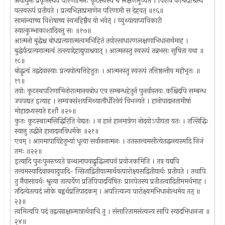
अथाधुना प्रकृतस्यैव परिणामिनः कूटस्थस्य च लक्षणमुच्यते । विशेषं कंचिदाश्रित्य
यत्स्वरूपं प्रतीयते । प्रत्यभिज्ञाप्रमाणेन परिणामी स देहवत् ॥१६॥
सामान्याच्च विशेषाच्च स्वमहिम्नैव यो भवेत् । व्युथ्यायाप्यविकारी
स्यात्कुम्भाकाशादिवत्तु सः ॥१७॥
आत्मनो बुद्धेश्च बोधप्रत्यगात्मत्वमभिहितं तयोरसाधारणलक्षणाभिधानार्थमाह ।
बुद्धेर्यत्प्रत्यगात्मत्वं तत्स्याद्देहाद्युपाश्रयात् । आत्मनस्तु स्वरूपं तन्नभसः सुषिता यथा ॥
१८॥
बोद्धृत्वं तद्वदेवास्याः प्रत्ययोत्पत्तिहेतुतः । आत्मनस्तु स्वरूपं तत्तिष्ठन्तीव महीभृतः ॥
१९॥
तयोः कूटस्थपरिणामिनोरात्मानवबोध एव सम्बन्धहेतुर्न पुनर्वास्तवः कश्चिदपि सम्बन्ध
उपपद्यत इत्याह । सम्यक्संशयमिथ्यात्वैर्धीरेवेयं विभज्यते । हानोपादानतामीषां
मोहादध्यस्यते दृशौ ॥२०॥
कुतः कूटस्थात्मसिद्धिरिति चेद्यतः । न हानं हानमात्रेण नोदयोऽपीयता यतः । तत्सिद्धिः
स्यात्तु तद्धीने हानादानविधर्मके ॥२१॥
एवम् । आगमापायिहेतुभ्यां धूत्वा सर्वाननात्मनः । ततस्तत्त्वमसीत्येतद्धन्त्यस्मदि निजं
तमः ॥२२॥
इत्यादि पुनःपुनरुच्यते ग्रन्थलाघवाद्बुद्धिलाघवं प्रयोजकमिति । तत्र यद्यपि
तत्त्वमस्यादिवाक्यादुपादि- त्सिताद्वितीयात्मार्थवत्पारोक्ष्यसद्वितीयार्थः प्रतीयते । तथापि
तु नैवासावर्थः श्रुत्या तात्पर्येण प्रतिपिपादयिषितः प्रागपेतस्य प्रतीतत्वादितीममर्थमाह ।
तदित्येतत्पदं लोके बह्वर्थप्रतिपादकम् । अपरित्यज्य पारोक्ष्यमभिधानोत्थमेव तत् ॥
२३॥
त्वमित्यपि पदं तद्वत्साक्षान्मात्रार्थवाचि तु । संसारितामसंत्यज्य सापि स्यादभिधानजा ॥
२४॥