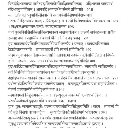
विरुद्धोद्देशनत्वाच्च पारोक्ष्यदुःखित्वयोरविवक्षितत्वमित्याह । उद्दिश्यमानं वाक्यस्थं
नोद्देशनगुणात्वितम् । आकाङ्क्षितपदार्थेन संसर्गं प्रतिपद्यते ॥२५॥
यत एतदेवमतोऽनुपादित्सितयोरपि तत्त्वमर्थयोर्विशेषणविशेष्यभावो
भेदसंसर्गरहितवाक्यार्थलक्षणायैवेत्युपसंहारः । तदो विशेषणार्थत्वं विशेष्यत्वं त्वमस्तथा
। लक्ष्यलक्षणसम्बन्धस्तयोः स्यात्प्रत्यगात्मना ॥२६॥
कथं पुनरविवक्षितविरुद्धनिरस्यमानस्य लक्षणार्थत्वम् । लक्षणं सर्पवद्रज्ज्वाः प्रतीचः
स्यादहं तथा । तद्बाधेनैव वाक्यार्थं वेत्ति सोऽपि तदाश्रयात् ॥२७॥
इयं चावाक्यार्थप्रतिपत्तिरन्वयव्यतिरेकाभिज्ञस्यैव । यस्मात् । यावद्यावन्निरस्यायं
देहादीन्प्रत्यगञ्चति । तावत्तावत्तदर्थोऽपि त्वमर्थं प्रविविक्षति ॥२८॥
कस्मात्पुनः कारणाद्देहाद्यनात्मत्वप्रतिपत्तावेवात्मा तदर्थमात्मत्वेनाभिलिङ्गते न विपर्यय
इति । उच्यते । प्रत्यगात्मानवबोधस्यनात्मस्वाभाव्यात्तदभिनिर्वृत्तश्चायं
बुद्ध्यादिदेहान्तस्तस्मिन्नात्मत्वमविद्याकृतमेवात्मत्वमिवाना- त्मत्वमपि साविद्यस्यैव ।
यतो निरविद्यो विद्वानवाक्यार्थरूप एव केवलोऽवशिष्यते तस्मादुच्यते ।
देहादिव्यवधानत्वात्तदर्थं स्वयमप्यतः । पारोक्ष्येणैव जानाति साक्षात्त्वं तदनात्मनः ॥२९॥
यथोक्तार्थप्रतिपत्तिसौकर्याय दृष्टान्तोपादानाम् । प्रत्यगुद्भुतपित्तस्य यथा बाह्यार्थपीतता ।
चैतन्यं प्रत्यगात्मीयं बहिर्वद्दृश्यते तथा ॥३०॥
यस्मादेवमतो विशुद्धमवसीयताम् । पदान्युद्धृत्य वाक्येभ्यो ह्यन्वयव्यतिरेकतः ।
पदार्थाँल्लोकतो बुद्ध्वा वेत्ति वाक्यार्थमञ्जसा ॥३१॥
कुतः पुनः सामान्यमात्रवृत्तेः पदस्य वाक्यार्थप्रतिपत्तिहेतुत्वमिति । बाढम् । सामान्यं हि
पदं ब्रूते विशेषो वाक्यकर्तृकः । श्रुत्यादिप्रतिबद्धं सद्विशेषार्थं भवेत्पदम् ॥३२॥
अन्वयव्यतिरेकपुरस्सरं वाक्यमेव सामानाधिकरण्यादिनाविद्या- पटलप्रध्वंसद्वारेण
मुमुक्षुं स्वाराज्येऽभिषेचयति न त्वन्वयव्यतिरेकमात्रसाध्योऽयमर्थ इत्याह ।