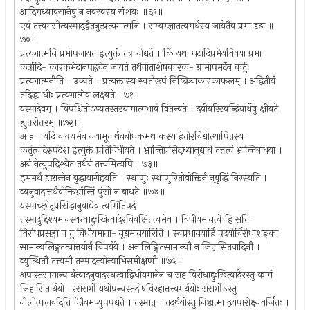
आदिमध्यावसानेषु न नवस्वस्य संशयः ॥६९॥
एवं तत्त्वमसीत्यस्माद्द्वैतनुत्प्रत्यगात्मनि । सम्यग्ज्ञातत्वमर्थस्य जायेतैव प्रमा दृढा ॥
७०॥
प्रत्यगात्मनि प्रमोपजायत इत्युक्तं तत्र चोद्यते । किं यथा घटादिप्रमेयविषया प्रमा
कर्त्रादि- कारकभेदानपह्नवेन जायते तथैवोताशेषकारक- ग्रामोपमर्देन कर्तुः
प्रत्यगात्मनीति । उच्यते । प्रत्यक्तास्य स्वतोरूपं निष्क्रियाकारकाफलम् । अद्वितीयं
तदिद्धा धीः प्रत्यगात्मेव लक्ष्यते ॥७१॥
यस्मादेवम् । विपश्चितोऽप्यतस्तस्यामात्मभावं वितन्वते । दवीयस्स्विन्द्रियार्थेषु क्षीयते
ह्युत्तरोत्तरम् ॥७२॥
आह । यदि वाक्यमेव यथाभूतार्थवबोधकमथ कस्य हेतोरविद्योत्थापितस्य
कर्तृत्वादेरुपदेश इत्युक्ते प्रतिविधीयते । भ्रान्तिप्रसिद्ध्यानूद्यार्थं तत्तत्वं भ्रान्तिबाधया ।
अयं नेत्युपदिश्येत तथैवं तत्त्वमित्यपि ॥७३॥
इममर्थं दृष्टान्तेन बुद्धावारोहयति । स्थाणुः स्थाणुरितीवोक्तिर्न नृबुद्धिं निरस्यति ।
व्यनुवादात्तथैवोक्तिर्भ्रान्तिं पुंसो न बाधते ॥७४॥
यस्माच्छ्रोतृप्रसिद्धानुवाद्येव त्वमितिपदं
तस्मादुद्दिश्यमानस्थत्वाद्दुःखित्वादेरविवक्षितत्वमेव । विधीयमानत्वे हि सति
विरोधप्रसङ्गो न तु विधीयमाना- नूद्यमानयोरिति । स्वप्रधानयोर्हि पदयोर्विरोधाशङ्का
सामान्यलिङ्गतत्वात्तयोर्न विपर्यये । अनालिङ्गितसामान्यौ न जिहासितवादिनौ ।
व्युत्थितौ तत्त्वमौ तस्मादन्योन्याभिसमीक्षणौ ॥७५॥
अपास्तसामान्यार्थत्वादनुवादस्थत्वाद्विधीयमानेन च सह विरोधाद्दुःखित्वादेरस्तु कामं
जिहासितार्थयो- रसंसर्गो यथोपन्यस्तदोषविरहात्तत्त्वमर्थयोः संसर्गोऽस्तु
नीलोत्पलवदिति चेन्नैवमप्युपपद्यते । तस्मात् । तदर्थयोस्तु निष्ठात्मा द्वयपारोक्ष्यवर्जितः ।