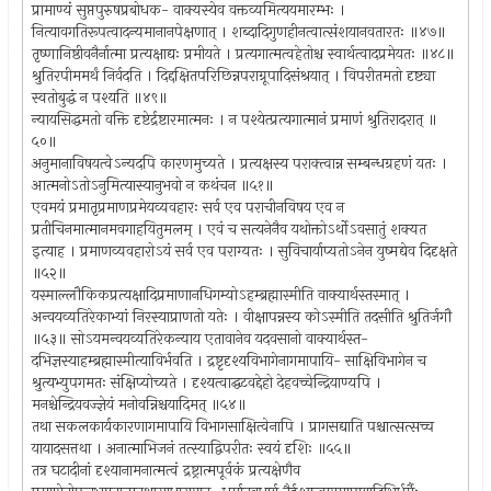
प्रामाण्यं सुप्तपुरुषप्रबोधक- वाक्यस्येव वक्तव्यमित्ययमारम्भः ।
नित्यावगतिरूपत्वादन्यमानानपेक्षणात् । शब्दादिगुणहीनत्वात्संशयानवतारतः ॥४७॥
तृष्णानिष्ठीवनैर्नात्मा प्रत्यक्षाद्यः प्रमीयते । प्रत्यगात्मत्वहेतोश्च स्वार्थत्वादप्रमेयतः ॥४८॥
श्रुतिरपीममर्थं निर्वदति । दिद्दक्षितपरिछिन्नपराग्रूपादिसंश्रयात् । विपरीतमतो दृष्ट्या
स्वतोबुद्धं न पश्यति ॥४९॥
न्यायसिद्धमतो वक्ति दृष्टेर्द्रष्टारमात्मनः । न पश्येत्प्रत्यगात्मानं प्रमाणं श्रुतिरादरात् ॥
५०॥
अनुमानाविषयत्वेऽन्यदपि कारणमुच्यते । प्रत्यक्षस्य पराक्त्वान्न सम्बन्धग्रहणं यतः ।
आत्मनोऽतोऽनुमित्यास्यानुभवो न कथंचन ॥५१॥
एवमयं प्रमातृप्रमाणप्रमेयव्यवहारः सर्व एव पराचीनविषय एव न
प्रतीचिनमात्मानमवगाहयितुमलम् । एवं च सत्यनेनैव यथोक्तोऽर्थोऽवसातुं शक्यत
इत्याह । प्रमाणव्यवहारोऽयं सर्व एव पराग्यतः । सुविचार्याप्यतोऽनेन युष्मद्येव दिदृक्षते
॥५२॥
यस्माल्लौकिकप्रत्यक्षादिप्रमाणानधिगम्योऽहम्ब्रह्मास्मीति वाक्यार्थस्तस्मात् ।
अन्वयव्यतिरेकाभ्यां निरस्याप्राणतो यतेः । वीक्षापन्नस्य कोऽस्मीति तदसीति श्रुतिर्जगौ
॥५३॥ सोऽयमन्वयव्यतिरेकन्याय एतावानेव यदवसानो वाक्यार्थस्त-
दभिज्ञस्याहम्ब्रह्मास्मीत्याविर्भवति । द्रष्टृदृश्यविभागेनागमापायि- साक्षिविभागेन च
श्रुत्यभ्युपगमतः संक्षिप्योच्यते । दृश्यत्वाद्घटवद्देहो देहवच्चेन्द्रियाण्यपि ।
मनश्चेन्द्रियवज्ज्ञेयं मनोवन्निश्चयादिमत् ॥५४॥
तथा सकलकार्यकारणागमापायि विभागसाक्षित्वेनापि । प्रागसद्याति पश्चात्सत्सच्च
यायादसत्तथा । अनात्माभिजनं तत्स्याद्विपरीतः स्वयं दृशिः ॥५५॥
तत्र घटादीनां दृश्यानामनात्मत्वं द्रष्ट्रात्मपूर्वकं प्रत्यक्षेणैव