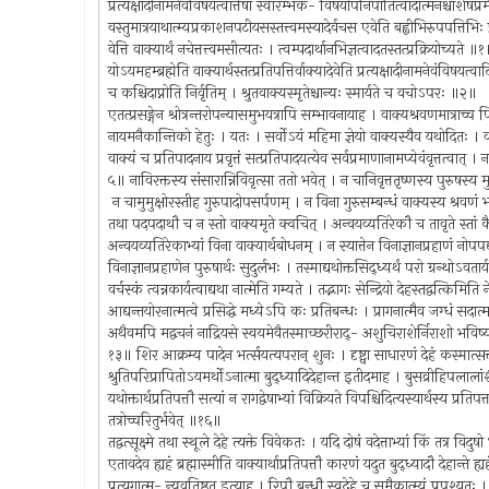
प्रत्यक्षादीनामनेवंविषयत्वात्तेषां स्वारम्भक- विषयोपनिपातित्वादात्मनश्चाशेषप्रम
वस्तुमात्रयाथात्म्यप्रकाशनपटीयसस्तत्त्वमस्यादेर्वचस एवेति बह्वीभिरुपपत्तिभि
वेत्ति वाक्यार्थं नचेत्तत्त्वमसीत्यतः । त्वम्पदार्थानभिज्ञत्वादतस्तत्प्रक्रियोच्यते ॥
योऽयमहम्ब्रह्मेति वाक्यार्थस्तत्प्रतिपत्तिर्वाक्यादेवेति प्रत्यक्षादीनामनेवंविषयत्वा
च कश्चिदाप्नोति निर्वृतिम् । श्रुतवाक्यस्मृतेश्चान्यः स्मार्यते च वचोऽपरः ॥२॥
एतत्प्रसङ्गेन श्रोत्रन्तरोपन्यासमुभयत्रापि सम्भावनायाह । वाक्यश्रवणमात्राच्च 
नायमनैकान्तिको हेतुः । यतः । सर्वोऽयं महिमा ज्ञेयो वाक्यस्यैव यथोदितः । वाक्
वाक्यं च प्रतिपादनाय प्रवृत्तं सत्प्रतिपादयत्येव सर्वप्रमाणानामप्येवंवृत्तत्वात् 
५॥ नाविरक्तस्य संसारान्निविवृत्सा ततो भवेत् । न चानिवृत्ततृष्णस्य पुरुषस्य म
न चामुमुक्षोरस्तीह गुरुपादोपसर्पणम् । न विना गुरुसम्बन्धं वाक्यस्य श्रवणं
तथा पदपदाथौ च न स्तो वाक्यमृते क्वचित् । अन्वयव्यतिरेकौ च तावृते स्तां 
अन्वयव्यतिरेकाभ्यां विना वाक्यार्थबोधनम् । न स्यात्तेन विनाज्ञानप्रहाणं नोपप
विनाज्ञानप्रहाणेन पुरुषार्थः सुदुर्लभः । तस्माद्यथोक्तसिद्ध्यर्थं परो ग्रन्थोऽवता
वर्चस्कं त्वन्नकार्यत्वाद्यथा नात्मेति गम्यते । तद्भागः सेन्द्रियो देहस्तद्वत्किमिति
आद्यन्तयोरनात्मत्वे प्रसिद्धे मध्येऽपि कः प्रतिबन्धः । प्रागनात्मैव जग्धं सदात्
अथैवमपि मद्वचनं नाद्रियसे स्वयमेवैतस्माच्छरीराद्- अशुचिराशेर्निराशो भविष्यस
१३॥ शिर आक्रम्य पादेन भर्त्सयत्यपरान् शुनः । दृष्ट्वा साधारणं देहं कस्मात
श्रुतिपरिप्रापितोऽयमर्थोऽनात्मा बुद्ध्यादिदेहान्त इतीदमाह । बुसव्रीहिपलालांशै
यथोक्तार्थप्रतिपत्तौ सत्यां न रागद्वेषाभ्यां विक्रियते विपश्चिदित्यस्यार्थस्य प्रतिपत
तत्रोच्चरितुर्भवेत् ॥१६॥
तद्वत्सूक्ष्मे तथा स्थूले देहे त्यक्ते विवेकतः । यदि दोषं वदेत्ताभ्यां किं तत्र विद
एतावदेव ह्यहं ब्रह्मास्मीति वाक्यार्थाप्रतिपत्तौ कारणं यदुत बुद्ध्यादौ देहान्
प्रत्यगात्म- न्यवतिष्ठत इत्याह । रिपौ बन्धौ स्वदेहे च समैकात्म्यं प्रपश्य