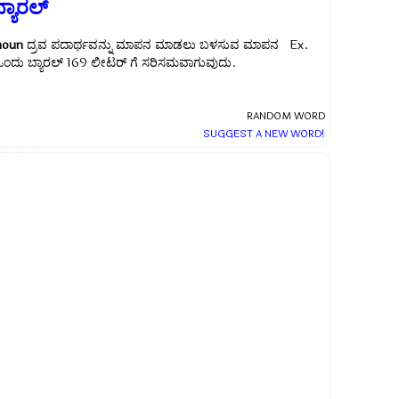
್ಯಾರಲ್
noun
ದ್ರವ ಪದಾರ್ಥವನ್ನು ಮಾಪನ ಮಾಡಲು ಬಳಸುವ ಮಾಪನ Ex.
ಒಂದು ಬ್ಯಾರಲ್ 169 ಲೀಟರ್ ಗೆ ಸರಿಸಮವಾಗುವುದು.
RANDOM WORD
SUGGEST A NEW WORD!