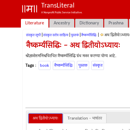
TransLiteral
A Nonprofit Public Service Initiative.
Literature
Ancestry
Dictionary
Prashna
|
|
|
|
अथ द्वितीयोऽध्यायः
संस्कृत सूची
संस्कृत स्तोत्र साहित्य
पुस्तकं
नैष्कर्म्यसिद्धिः
नैष्कर्म्यसिद्धिः - अथ द्वितीयोऽध्यायः
श्रीज्ञानोत्तममिश्रविरचित नैष्कर्म्यसिद्धि ग्रंथ मनन करण्या योग्य आहे.
Tags
:
book
नैष्कर्म्यसिद्धिः
पुस्तक
संस्कृत
अथ द्वितीयोऽध्यायः
Translation - भाषांतर