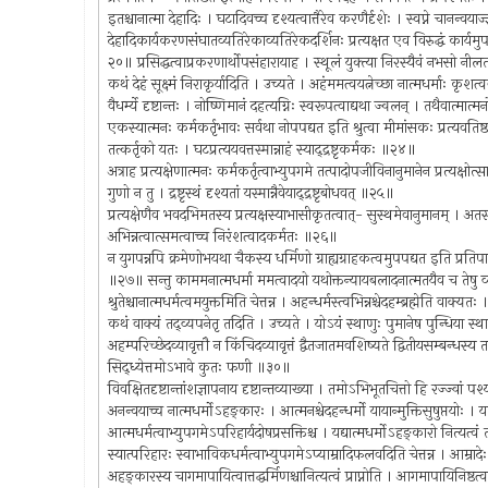
इतश्चानात्मा देहादिः । घटादिवच्च दृश्यत्वात्तैरेव करणैर्दृशेः । स्वप्ने चानन्वय
देहादिकार्यकरणसंघातव्यतिरेकाव्यतिरेकदर्शिनः प्रत्यक्षत एव विरुद्धं कार्यमुप
२०॥ प्रसिद्धत्वाप्रकरणार्थोपसंहारायाह । स्थूलं युक्त्या निरस्यैवं नभसो नीलता
कथं देहं सूक्ष्मं निराकृर्यादिति । उच्यते । अहंममत्वयत्नेच्छा नात्मधर्माः कृश
वैधर्म्ये दृष्टान्तः । नोष्णिमानं दहत्यग्निः स्वरूपत्वाद्यथा ज्वलन् । तथैवात्मा
एकस्यात्मनः कर्मकर्तृभावः सर्वथा नोपपद्यत इति श्रुत्वा मीमांसकः प्रत्यवतिष्ठते 
तत्कर्तृको यतः । घटप्रत्ययवत्तस्मान्नाहं स्याद्द्रष्टृकर्मकः ॥२४॥
अत्राह प्रत्यक्षेणात्मनः कर्मकर्तृत्वाभ्युपगमे तत्पादोपजीविनानुमानेन प्रत्यक्षोत्स
गुणो न तु । द्रष्टृस्थं दृश्यतां यस्मान्नैवेयाद्द्रष्टृबोधवत् ॥२५॥
प्रत्यक्षेणैव भवदभिमतस्य प्रत्यक्षस्याभासीकृतत्वात्- सुस्थमेवानुमानम् । अत
अभिन्नत्वात्समत्वाच्च निरंशत्वादकर्मतः ॥२६॥
न युगपन्नपि क्रमेणोभयथा चैकस्य धर्मिणो ग्राह्यग्राहकत्वमुपपद्यत इति प्रतिपादनायाह 
॥२७॥ सन्तु काममनात्मधर्मा ममत्वादयो यथोक्तन्यायबलादनात्मतयैव च तेषु व्यवहार
श्रुतेश्चानात्मधर्मत्वमयुक्तमिति चेत्तन्न । अहन्धर्मस्त्वभिन्नश्चेदहम्ब्रह्मेति व
कथं वाक्यं तद्व्यपनेतृ तदिति । उच्यते । योऽयं स्थाणुः पुमानेष पुन्धिया स्थाणु
अहम्परिच्छेदव्यावृत्तौ न किंचिदव्यावृत्तं द्वैतजातमवशिष्यते द्वितीयसम्बन्धस
सिद्ध्येत्तमोऽभावे कुतः फणी ॥३०॥
विवक्षितदृष्टान्तांशज्ञापनाय दृष्टान्तव्याख्या । तमोऽभिभूतचित्तो हि रज्ज्वां पश्
अनन्वयाच्च नात्मधर्मोऽहङ्कारः । आत्मनश्चेदहन्धर्मो यायान्मुक्तिसुषुप्तयोः 
आत्मधर्मत्वाभ्युपगमेऽपरिहार्यदोषप्रसक्तिश्च । यद्यात्मधर्मोऽहङ्कारो नित्यत्वं तस्य
स्यात्परिहारः स्वाभाविकधर्मत्वाभ्युपगमेऽप्याम्रादिफलवदिति चेत्तन्न । आम्रादेः प
अहङ्कारस्य चागमापायित्वात्तद्धर्मिणश्चानित्यत्वं प्राप्नोति । आगमापायिनिष्ठ