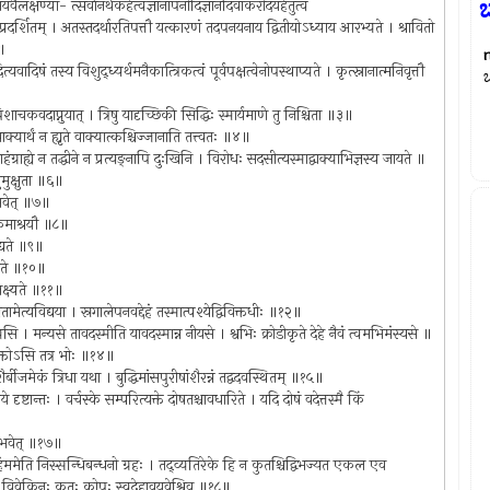
ಬ
ेयवैलक्षण्या- त्सर्वानर्थैकहेत्वज्ञानापनोदिज्ञानदिवाकरोदयहेतुत्वं
ः प्रदर्शितम् । अतस्तदर्थारतिपत्तौ यत्कारणं तदपनयनाय द्वितीयोऽध्याय आरभ्यते । श्रावितो
१॥
दित्यवादिषं तस्य विशुद्ध्यर्थमनैकात्त्रिकत्वं पूर्वपक्षत्वेनोपस्थाप्यते । कृत्स्नानात्मनिवृत्तौ
पिशाचकवदाप्नुयात् । त्रिषु यादृच्छिकी सिद्धिः स्मार्यमाणे तु निश्चिता ॥३॥
यार्थं न ह्यृते वाक्यात्कश्चिज्जानाति तत्त्वतः ॥४॥
। नाहंग्राह्ये न तद्धीने न प्रत्यङ्नापि दुःखिनि । विरोधः सदसीत्यस्माद्वाक्याभिज्ञस्य जायते ॥
ुमुक्षुता ॥६॥
 भवेत् ॥७॥
कैमाश्रयौ ॥८॥
द्यते ॥९॥
र्यते ॥१०॥
 नेक्ष्यते ॥११॥
मतामेत्यविद्यया । स्रगालेपनवद्देहं तस्मात्पश्येद्विविक्तधीः ॥१२॥
ि । मन्यसे तावदस्मीति यावदस्मान्न नीयसे । श्वभिः क्रोडीकृते देहे नैवं त्वमभिमंस्यसे ॥
्सक्तोऽसि तत्र भोः ॥१४॥
र्बीजमेकं त्रिधा यथा । बुद्धिमांसपुरीषांशैरन्नं तद्वदवस्थितम् ॥१५॥
्तये दृष्टान्तः । वर्चस्के सम्परित्यक्ते दोषतश्चावधारिते । यदि दोषं वदेत्तस्मै किं
ुषो भवेत् ॥१७॥
ते ह्यहंममेति निस्सन्धिबन्धनो ग्रहः । तद्व्यतिरेके हि न कुतश्चिद्विभज्यत एकल एव
तः । विवेकिनः कुतः कोपः स्वदेहावयवेश्विव ॥१८॥