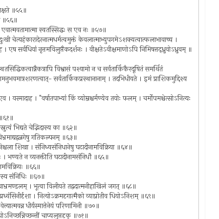
योपलक्षते ॥५५॥
यते ॥५६॥
 स एवात्मवतामात्मा स्वतस्सिद्धः स एव नः ॥५७॥
ी दुःखी चेत्यहंकारादेरनात्मधर्मत्वमुक्तं केवलात्माभ्युपगमेऽशक्यत्वात्फलाभावाच्च ।
 । एष सर्वधियां नृत्तमविलुप्तैकदर्शनः । वीक्षतेऽवीक्षमाणोऽपि निमिषत्तद्ध्रुवोऽध्रुवम् ॥
्स्थितसिद्धिकत्वान्नैकत्रापि विश्वासं पश्यामो न च सर्वतार्किकैरदूषितं समर्थितं
यतामनुभवमात्रशरणत्वात्- सर्वतार्किकप्रस्थानानाम् । तदभिधीयते । इमं प्राशिकमुद्दिश्य
 यस्मादाह । "वर्षातपाभ्यां किं व्योम्नश्चर्मण्येव तयोः फलम् । चर्मोपमश्चेत्सोऽनित्यः
ते ॥६१॥
ास्नुत्वं भिद्यते चेद्भिदास्य का ॥६२॥
नविभ्रमाद्यद्वन्नगेषु गतिकल्पनम् ॥६३॥
ती निश्चला शिखा । संनिध्यसंनिधानेषु घटादीनामविक्रिया ॥६४॥
ुनः । भण्यते न व्यनक्तीति घटादीनामसंनिधौ ॥६५॥
तिनामविक्रियः ॥६६॥
काशस्य संनिधिः ॥६७॥
ाभ्रमण्डलम् । भूत्वा विलीयते तद्वदात्मनीहाखिलं जगत् ॥६८॥
प्रध्वंसिनीर्दृशा । नित्योऽक्रमदृगात्मैको व्याप्नोतीव धियोऽनिशम् ॥६९॥
ेत्त्यात्मवन्न धीर्यस्मात्तेनेयं परिणामिनी ॥७०॥
ियोऽनिच्छन्निच्छन्तीं चाप्यलुप्तदृक् ॥७१॥