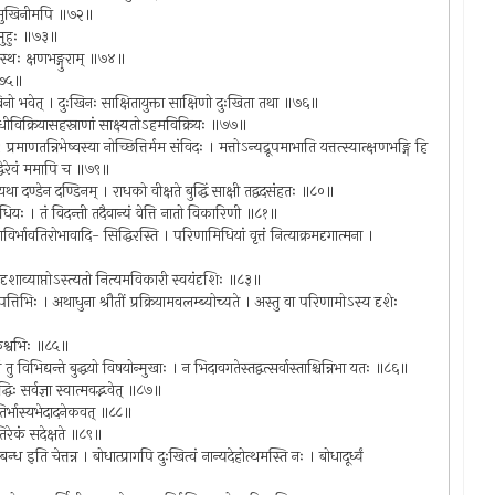
सुखः सुखिनीमपि ॥७२॥
न्मुहुः ॥७३॥
कूटस्थः क्षणभङ्गुराम् ॥७४॥
 ॥७५॥
िनो भवेत् । दुःखिनः साक्षितायुक्ता साक्षिणो दुःखिता तथा ॥७६॥
णः । धीविक्रियासहस्राणां साक्ष्यतोऽहमविक्रियः ॥७७॥
रमाणतन्निभेष्वस्या नोच्छित्तिर्मम संविदः । मत्तोऽन्यद्रूपमाभाति यत्तत्स्यात्क्षणभङ्गि हि
ुद्धेरेवं ममापि च ॥७९॥
्धां यथा दण्डेन दण्डिनम् । राधको वीक्षते बुद्धिं साक्षी तद्वदसंहतः ॥८०॥
ा धियः । तं विदन्ती तदैवान्यं वेत्ति नातो विकारिणी ॥८१॥
वाविर्भावतिरोभावादि- सिद्धिरस्ति । परिणामिधियां वृत्तं नित्याक्रमदृगात्मना ।
ः । दृशाव्याप्तोऽस्त्यतो नित्यमविकारी स्वयंदृशिः ॥८३॥
पपत्तिभिः । अथाधुना श्रौतीं प्रक्रियामवलम्ब्योच्यते । अस्तु वा परिणामोऽस्य दृशेः
किकश्वभिः ॥८५॥
थं तु विभिद्यन्ते बुद्धयो विषयोन्मुखाः । न भिदावगतेस्तद्वत्सर्वास्ताश्चिन्निभा यतः ॥८६॥
धिः सर्वज्ञा स्वात्मवद्भवेत् ॥८७॥
ज्योतिर्भास्यभेदादनेकवत् ॥८८॥
ोतिरेकं सदेक्षते ॥८९॥
म्बन्ध इति चेत्तन्न । बोधात्प्रागपि दुःखित्वं नान्यदेहोत्थमस्ति नः । बोधादूर्ध्वं