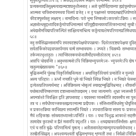
सुषुप्तादुत्थितोऽपि हि । अयोदाहादिवत्तेन लक्षणं परमात्मनः ॥५४॥
प्रत्यक्त्वादतिसूक्ष्मत्वादात्मदृष्ट्यनुशीलनात् । अतो वृत्तीर्विहायान्या ह्यहंवृत्त्
आत्मना चाविनाभावमथवा विलयं व्रजेत् । न तु पक्षान्तरं यायादतश्चाहंधियोच्
कीदृक्पुनर्वस्तु लक्ष्यम् । नामादिभ्यः परो भूमा निष्कलोऽकारकोऽक्रियः ।
अज्ञानोत्थबुद्ध्यादिकर्तृत्वोपाधिमात्मानं परिगृह्यैवान्वयव्यतिरेकाभ्यामहं सुख
अथेदानीमविद्यापरिकल्पितं साक्षित्वमाश्रित्य कर्तृत्वाद्यशेषपरिणामप्रतिषेधायाह
५८॥
ननु सर्वसिद्धान्तानामपि स्वस्वदृष्ट्यपेक्षयोपपन्नत्वा- दितरेतरदृष्ट्यपेक्षया दुस
सर्वतार्किकोपद्रवापसर्पणाय वर्त्म सम्भावयामः । उच्यते । विस्रब्धैः सम्भाव्
तर्कज्वरभृशातुराः । त्वाच्छिरस्कवचोजालैर्मोहयन्तीतरेतरम् ॥५९॥
अत्रापि चोदयन्ति । अनुभवात्मनोऽपि विक्रियाभ्युपगमेऽन- भ्युपगमेऽपि दोष एव ।
खतुल्यश्चेदसत्समः "॥६०॥
बुद्धिजन्मनि पुंसश्च विकृतिर्यद्यनित्यता । अथाविकृतिरेवायं प्रमातेति न युज्य
अस्य परिहारः । ऊर्ध्वं गच्छति धूमे खं भिद्यते स्विन्न भिद्यते । न भिद्यते चेत्स्थ
इत्येतत्प्रतिपत्त्यर्थमाह । अविक्रियस्य भोक्तृत्वं स्यादहम्बुद्धिविभ्रमात् । नौया
यथोक्तार्थाविष्करणाय दृष्टान्तान्तरोपादानम् । यथा जात्यमणेः शुभ्रा ज्वलन्
अयमत्रांशो विवक्षित इति ज्ञापनायाह । यदवस्था व्यनक्तीति तदवस्थैव सा प
तत्र च । सर्वधीव्यञ्जकस्तद्वत्परमात्मा प्रदीपकः । संनिध्यसंनिधानेषु धीवृत्
न प्रकाशक्रिया काचिदस्य स्वात्मनि विद्यते । उपचारात्क्रिया सास्य यः प्र
मैवं शङ्किष्ठाः सांख्यराध्यान्तोऽयमिति । यतः । यथा विशुद्ध आकाशे सहसैव
तस्मादेष कूटस्थो न द्वैतं मनागपि स्पृशति । यतः । शब्दाद्याकारनिर्भासाः क्षण
एवं च सति बुद्धेः परिणामित्वं युक्तम् । अतीतानागतेहत्यान्युगपत्सर्वगोचरान् । व
ततश्चैतत्सिद्धम् । अपश्यन्पश्यतीं बुद्धिमशृण्वन् शृण्वतीं तथा । निर्यत्नोऽविक्र