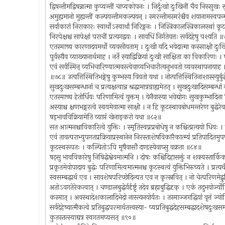
द्विषन्तीमद्विषन्नात्मा कुप्यन्तीं चाप्यकोपनः । निर्दुःखो दुःखिनीं चैव निस्
अमुह्यमानो मुह्यन्तीं कल्पयन्तीमकल्पयन् । स्मरन्तीमस्मरंश्चैव शयानामस्वप
सर्वाकारां निराकारः स्वार्थोऽस्वार्थां निरिङ्गनः । निस्त्रिकालस्त्रिकालस्थां 
निरपेक्षश्च सापेक्षां पराचीं प्रत्यगद्वयः । सावधिं निर्गतेयत्तः सर्वदेहेषु पश्यति
एतस्माच्च कारणादयमर्थो व्यवसीयताम् । दुःखी यदि भवेदात्मा कस्साक्षी दुःख
पूर्वस्यैव व्याख्यानार्थमाह । नर्ते स्याद्विक्रियां दुःखी साक्षिता का विकारि
एवं सर्वस्मिन् व्यभिचारिण्यात्मवस्त्वेवाव्यभिचारीत्यनुभवतो व्यवस्थापनायाह । प्
॥७८॥ उत्पत्तिस्थितिभङ्गेषु कुम्भस्य वियतो यथा । नोत्पत्तिस्थितिनाशास्स्युर्ब
सुखदुःखसम्बन्धानां च प्रत्यक्षत्वान्न श्रद्धामात्रग्राह्यमेतत् । सुखदुःखादिसम्बन
एतस्माच्च हेतोर्धियः परिणामित्वं युक्तम् । येनैवास्या भवेद्योगः सुखकुम्भादिन
अस्याश्च क्षणभङ्गरत्वे स्वयमेवात्मा साक्षी । न हि कूटस्थावबोधमन्तरेण बुद्धेरे
षड्भावविक्रियामेति व्याप्तं खेनाङ्करो यथा ॥८२॥
सत आत्मनश्चाविकारित्वे युक्तिः । स्मृतिस्वप्नप्रबोधेषु न कश्चित्प्रत्ययो धिय
एवं तावत्पराभ्युपगतप्रक्रियाप्रस्थानेन निरस्ताशेषविकारैकात्म्यं प्रतिपादितमु
कूटस्थरूपतः । कल्पितोऽपि मृषैवासौ दण्डस्येवाप्सु वक्रता ॥८४॥
षट्सु भावविकारेषु निषिद्धेश्वेवमात्मनि । दोषः कश्चिदिहासक्तुं न शक्यस्तार्
प्रकृतमेवोपादाय बुद्धेः परिणामित्वमात्मनश्च कूटस्थत्वं युक्तिभिरुच्यते । प्रत्यर्
स्वसम्बद्धार्थ एव । सावशेषपरिच्छेदिन्यत एव न कृत्स्नवित् । नो चेत्परिणमेद्बुद्
अतोऽवगतेरेकत्वात् । चण्डालबुद्धेर्यर्दृर्ष्टृ तदेव ब्रह्मबुद्धिदृक् । एकं तदुभयोर्
कस्मात् । अवस्थादेशकालादिभेदो नास्त्यनयोर्यतः । तस्माज्जगद्धियां वृत्तं ज्य
सर्वदेहेष्वात्मैकत्वे प्रतिबुद्धपरमार्थतत्त्वस्या- प्यप्रतिबुद्धदेहसम्बद्धादशेषदुःखस
कुतस्तत्स्याद्यत्र स्वगतमप्यसत् ॥९०॥