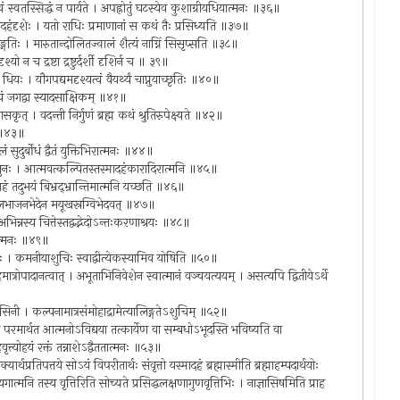
्वं स्वतस्सिद्धं न पार्यते । अपह्नोतुं घटस्येव कुशाग्रीयधियात्मनः ॥३६॥
दिवदहंदृशेः । यतो राधिः प्रमाणानां स कथं तैः प्रसिध्यति ॥३७॥
ुणसङ्गतिः । मारुतान्दोलितज्वालं शैत्यं नाग्निं सिसृप्सति ॥३८॥
श्यो न च द्रष्टा द्रष्टुर्दर्शी दृशिर्न च ॥ ३९॥
ां धियः । यौगपद्यमदृश्यत्वं वैयर्थ्यं चाप्नुयाच्छृतिः ॥४०॥
िर्दृश्यं जगद्वा स्यादसाक्षिकम् ॥४१॥
ासकृत् । वदन्ती निर्गुणं ब्रह्म कथं श्रुतिरुपेक्ष्यते ॥४२॥
पि ॥४३॥
 सुदुर्बोधं द्वैतं युक्तिभिरात्मनः ॥४४॥
य वस्तुनः । आत्मवत्कल्पितस्तस्मादहंकारादिरात्मनि ॥४५॥
 । अहं तदुभयं बिभ्रद्भ्रान्तिमात्मनि यच्छति ॥४६॥
 । जलभाजनभेदेन मयूखस्रग्विभेदवत् ॥४७॥
। अभिन्नस्य चित्तेस्तद्वद्भेदोऽन्तःकरणाश्रयः ॥४८॥
रात्मनः ॥४९॥
्भवः । कमनीयाशुचिः स्वाद्वीत्येकस्यामिव योषिति ॥५०॥
पादानत्वात् । अभूताभिनिवेशेन स्वात्मानं वञ्चयत्ययम् । असत्यपि द्वितीयेऽर्थे
ुहासिनी । कल्पनामात्रसंमोहाद्रामेत्यालिङ्गतेऽशुचिम् ॥५२॥
 परमार्थत आत्मनोऽविद्यया तत्कार्येण वा सम्बधोऽभूदस्ति भविष्यति वा
अहंवृत्त्योहयं रक्तं तन्नाशेऽद्वैततात्मनः ॥५३॥
्रतिपत्तये सोऽयं विपरीतार्थः संवृत्तो यस्मादहं ब्रह्मास्मीति ब्रह्माहम्पदार्थयोः
यगात्मनि तस्य वृत्तिरिति सोच्यते प्रसिद्धलक्षणागुणवृत्तिभिः । नाज्ञासिषमिति प्राह