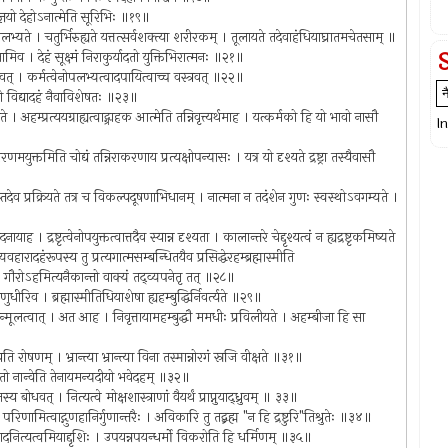
ाज्ज्ञयो देहोऽनात्मेति सूरिभिः ॥१९॥
लभ्यते । चतुर्भिरुह्यते यत्तत्सर्वशक्त्या शरीरकम् । तूलायते तदेवाहंधियाघ्रातमचेतसाम् ॥
मिव । देहं सूक्ष्मं निराकुर्यादतो युक्तिभिरात्मनः ॥२१॥
त्ववत् । कर्मत्वेनोपलभ्यत्वादपायित्वाच्च वस्त्रवत् ॥२२॥
त्मनो विद्यादहं नैवाविशेषतः ॥२३॥
। अहम्प्रत्ययग्राह्यत्वाद्ग्राहक आत्मेति तन्निवृत्त्यर्थमाह । यत्कर्मको हि यो भावो नासौ
I
ारणमयुक्तमिति चोद्यं तन्निराकरणाय प्रत्यक्षोपन्यासः । यत्र यो दृश्यते द्रष्ट्रा तस्यैवासौ
स्तदेव प्रक्रियते तत्र च विकल्पदूषणाभिधानम् । नात्मना न तदंशेन गुणः स्वस्थोऽवगम्यते ।
। द्रष्टृत्वेनोपयुक्तत्वात्तदैव स्यान्न दृश्यता । कालान्तरे चेद्दृश्यत्वं न ह्यद्रष्टृकमिष्यते
ादहंरूपस्य तु प्रत्यगात्मसम्बन्धितयैव प्रसिद्धेरहम्ब्रह्मास्मीति
ाक्यतः । गौरोऽहमित्यनैकान्तो वाक्यं तद्व्यपनेतृ तत् ॥२८॥
धीरिव । ब्रह्मास्मीतिधियाशेषा ह्यहम्बुद्धिर्निवर्त्यते ॥२९॥
्य तन्मूलत्वात् । अत आह । निवृत्तायामहम्बुद्धौ ममधीः प्रविलीयते । अहम्बीजा हि सा
यति रोषणम् । भ्रान्त्या भ्रान्त्या विना तस्मान्नोरगं स्रजि वीक्षते ॥३१॥
। यतो नान्वेति तेनायमन्यदीयो भवेदहम् ॥३२॥
 बोधवत् । नित्यत्वे मोक्षशास्त्राणां वैयर्थं प्राप्नुयाद्ध्रुवम् ॥ ३३॥
रिणामित्वाद्गुणहानिर्गुणान्तरैः । अविकारि तु तद्ब्रह्म "न हि द्रष्टुरि"तिश्रुतेः ॥३४॥
त्वादनित्यत्वमियाद्दृशिः । उपयन्नपयन्धर्मो विकरोति हि धर्मिणम् ॥३५॥