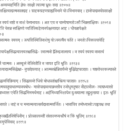
। अन्वय्यहमिति ज्ञेयः साक्षी त्वात्मा ध्रुवः सदा ॥१०७॥
त्वादात्मनस्तदाह । ग्राहकग्रहणग्राह्यविभागे योऽविभागवान् । हानोपादानयोस्साक्षी
ाधन स्वयं नष्टो न नाशं वेत्त्यभावतः । अत एव न चान्येषामतोऽसौ भिन्नसाक्षिकः ॥१०९॥
ति चेत्तन्न साक्षिणो व्यतिरिक्तहेत्वनपेक्षत्वादत आह । धीवन्नापेक्षते
११०॥
ानात्मनः स्वयम् । उत्पत्तिस्थितिनाशेषु योऽवगत्यैव वर्तते । जगतोऽविकारयावेहि
क्षसिद्धत्वात्स्वतश्चासिद्धे- रनात्मनो द्वैतेन्द्रजालस्य । न स्वयं स्वस्य नानात्वं
कादिर्न चात्मनः । अस्थूलं नेतिनेतीति न जायत इति श्रुतिः ॥११३॥
त्वादात्मसिद्धेश्चा- नुपादेयत्वात् । आत्मनश्चेन्निवार्यन्ते बुद्धिदेहघटादयः । षष्ठगोचरकल्पास्ते
िद्धामविक्रियाम् । सिद्धायन्ते धियो बोधास्तांश्चाश्रित्य घटादयः ॥११५॥
ात्मवस्तुयाथात्म्यानवबोध- मात्रोपादानत्वान्नभसीव रजोधूमतुषार नीहारनील- त्वाद्यध्यासो
्यास एवेति सिद्धमिममर्थमाह । अहंमिथ्याभिशापेन दुःख्यात्मा तद्बुभुत्सया । इतः श्रुतिं
 प्रमा जायते । नाहं न च ममात्मत्वात्सर्वदानात्मवर्जितः । भानाविव तमोध्यासोऽपह्नवश्च तथा
ृत्स्नद्वैतनिषेधिनीम् । प्रोत्सारयन्तीं संसारमप्यश्रौषं न किं श्रुतिम् ॥११८॥
त्वमुपेयिवान् ॥११९॥