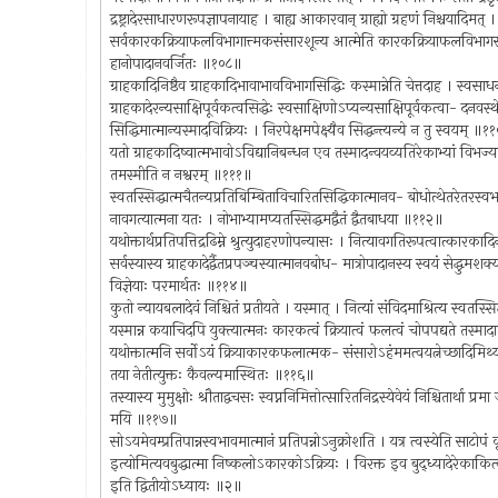
द्रष्ट्रादेरसाधारणरूपज्ञापनायाह । बाह्य आकारवान् ग्राह्यो ग्रहणं निश्चयादिमत् 
सर्वकारकक्रियाफलविभागात्त्मकसंसारशून्य आत्मेति कारकक्रियाफलविभागसाक्षि
हानोपादानवर्जितः ॥१०८॥
ग्राहकादिनिष्ठैव ग्राहकादिभावाभावविभागसिद्धिः कस्मान्नेति चेत्तदाह । स्वस
ग्राहकादेरन्यसाक्षिपूर्वकत्वसिद्धेः स्वसाक्षिणोऽप्यन्यसाक्षिपूर्वकत्वा- दनवस्थे
सिद्धिमात्मान्यस्मादविक्रियः । निरपेक्षमपेक्ष्यैव सिद्धन्त्यन्ये न तु स्वयम् ॥
यतो ग्राहकादिष्वात्मभावोऽविद्यानिबन्धन एव तस्मादन्वयव्यतिरेकाभ्यां विभज्य
तमस्मीति न नश्वरम् ॥१११॥
स्वतस्सिद्धात्मचैतन्यप्रतिबिम्बिताविचारितसिद्धिकात्मानव- बोधोत्थेतरेतरस्वभावापे
नावगत्यात्मना यतः । नोभाभ्यामप्यतस्सिद्धमद्वैतं द्वैतबाधया ॥११२॥
यथोक्तार्थप्रतिपत्तिद्रढिम्ने श्रुत्युदाहरणोपन्यासः । नित्यावगतिरूपत्वात्कार
सर्वस्यास्य ग्राहकादेर्द्वैतप्रपञ्चस्यात्मानवबोध- मात्रोपादानस्य स्वयं सेद्धुमशक्य
विज्ञेयाः परमार्थतः ॥११४॥
कुतो न्यायबलादेवं निश्चितं प्रतीयते । यस्मात् । नित्यां संविदमाश्रित्य स्वतस्स
यस्मान्न कयाचिदपि युक्त्यात्मनः कारकत्वं क्रियात्वं फलत्वं चोपपद्यते तस्माद
यथोक्तात्मनि सर्वोऽयं क्रियाकारकफलात्मक- संसारोऽहंममत्वयत्नेच्छादिमिथ्याध
तया नेतीत्युक्तः कैवल्यमास्थितः ॥११६॥
तस्यास्य मुमुक्षोः श्रौताद्वचसः स्वप्ननिमित्तोत्सारितनिद्रस्येवेयं निश्चितार्था
मयि ॥११७॥
सोऽयमेवम्प्रतिपान्नस्वभावमात्मानं प्रतिपन्नोऽनुक्रोशति । यत्र त्वस्येति साटोपं क
इत्योमित्यवबुद्धात्मा निष्कलोऽकारकोऽक्रियः । विरक्त इव बुद्ध्यादेरेकाकि
इति द्वितीयोऽध्यायः ॥२॥