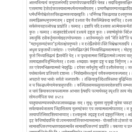
अस्त्वनित्यत्वं कमुपालभेमहि प्रमाणोपपन्नत्वादिति चेत्तन्न । सदाविलुप्तसाक्षित
एतस्माच्च हेतोरहंकारस्यानात्मधर्मत्वमवसीयताम् । प्रमाणैश्चावगम्यत्वाद्घटा
धर्मधर्मिणोश्चेतरेतरविरुद्धात्मकत्वादसङ्गतिः । धर्मिणश्च विरुद्धत्वान्न दृश्यग
तस्माद्विस्रब्धमुपगम्यताम् । द्रष्टृत्वं दृश्यता चैव नैकस्मिन्नेकदा क्वचित् । दृश्यदृ
सर्वसंव्यवहारलोपश्च प्राप्नोति । यस्मात् । द्रष्टापि यदि दृश्याया आत्मेयात्कर्मत
कुतः । यस्मात् । नालुप्तदृष्टेर्दृश्यत्वं दृश्यत्वे द्रष्टृता कुतः । स्याच्चेद्दृगेकं न
उक्तयुक्तिं दृढीकर्तुमागमोदाहरणोपन्यासः । आर्तमन्यद्दृशेः सर्वं "नेति नेती"ति च
"महाभूतान्यहंकार"इत्येतत्क्षेत्रमुच्यते । न दृशेर्द्वैतयोगोऽस्ति विश्वेश्वरमताद
अधुना प्रकृतार्थोऽपसंहारः । एवमेतद्धिरुग्ज्ञेयं मिथ्यासिद्धमनात्मकम् । मोहमूलं
कुतो मिथ्यासिद्धत्वं द्वैतस्येति चेत् । न पृथङ्नात्मना सिद्धिरात्मनोऽन्यस्
तस्मादज्ञानविजृम्भितमेतत् । दृश्याः शब्दादयः क्लृप्ता द्रष्टृ च ब्रह्म निर्गुणम्
तत एवेयमभिन्नस्यात्मनो भेदबुद्धिः । दृगेका सर्वभूतेषु भाति दृश्यैरनेकवत्
यथोक्तार्थस्य प्रतिपत्तये दृष्टान्तः । मित्रोदासीनशत्रुत्वं यथैकस्यान्यकल्पनात् 
अपहारो यथा भानोः सर्वतो जलपात्रकैः । तत्क्रियाकृतिदेशाप्तिस्तथा बुद्धिभि
न च विरुद्धधर्मणामेकत्रानुपपत्तिः । कल्पितानामवस्तुत्वात्स्यादेकत्रापि सम
न चायं क्रियाकारकफलात्मक आभास ईषदपि परमार्थवस्तु स्पृशति तस्य मोहमात्रो
सोमशर्मपिता यथा ॥५१॥
वस्तुयाथात्म्यानवबोधपटलावनद्धाक्षः सन् । सुभ्रूः सुनासा सुमुखी सुनेत्रा चार
सर्वस्यानर्थजातस्य जिहासितस्य मूलमहंकार एव तस्यात्मनात्मोपरागात् । न तु
तस्यापरिलिप्तदृष्टिस्वाभाव्यात् । दृश्यानुरक्तं तद्द्रष्टृ दृश्यं द्रष्ट्रनुरञ्जितम् । 
इह केचिच्चोदयन्ति योऽयमन्वयव्यतिरेकाभ्यामनात्मत- योत्सारितोऽहंकारो वाक्यार्थप
सामानाधिकरण्यश्रवणादनात्मार्थेन सामानाधिकरण्यं प्राप्नोति । वक्तव्या च प्रत्