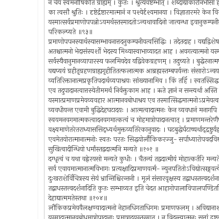
न चेयं स्वमनीषिकेति ग्राह्यम् । कुतः । श्रुत्यवष्टम्भात् । शब्दाद्याकारनिर्भास
का त्वसौ श्रुतिः । दृष्टेर्द्रष्टारमात्मानं न पश्येर्दृश्यमानया । विज्ञातारमरे के
यस्मात्सर्वप्रमाणोपपन्नोऽयमर्थस्तस्मादतोऽन्यथावादिनो जात्यन्धा इवानुकम्पनीया
परिकल्प्यते ॥९३॥
प्रमाणोपपनस्यार्थस्यासम्भावनात्तदनुकम्पनीयत्वसिद्धिः । तदेतदाह । यद्यद्विशेषण
अतश्चात्मनो भेदासंस्पर्शो भेदस्य मिथ्यास्वाभाव्यादत आह । अवगत्यात्मनो यस्
सर्वस्यैवानुमानव्यापारस्य फलमियदेव यद्विवेकग्रहणम् । तदुच्यते । बुद्धेरनात्
यद्यप्ययं ग्रहीतृग्रहणग्राह्यगृहीतितत्फलात्मक आब्रह्मस्तम्बपर्यन्तः संसारोऽन
व्यतिरिक्तानात्मप्रकृतिपदार्थव्यपाश्रयः सांख्यानामिव । किं तर्हि । स्वतस्सिद
एव तदुपादानत्वात्तस्येतीममर्थं निर्वक्तुकाम आह । ऋते ज्ञानं न सन्त्यर्था अस्
यस्मात्प्रमाणप्रमेयव्यवहार आत्मानवबोधाश्रय एव तस्मात्सिद्धमात्मनोऽप्रम
व्यवधीयन्त एवामी बुद्धिदेहघटादयः । आत्मत्वादात्मनः केन व्यवधानं मनागप
स्वयमनवगमात्मकत्वादनवगमात्कत्वं च मोहमात्रोपादानत्वात् । प्रमाणमन्तरेणैषा
वक्ष्यमाणेतरेतराध्याससिद्ध्यर्थमुक्तव्यतिरेकानुवादः । घटबुद्धेर्घटाच्चर्थाद्द्रष्टुर्
एवमेतयोरात्मानात्मनोः स्वतः परतः सिद्धयोर्लौकिकरज्जु- सर्पाध्यारोपवदविद्
सुखित्वादीन्धियो धर्मांस्तद्वदात्मनि मन्यते ॥१०१ ॥
दग्धृत्वं च यथा वह्नेरयसो मन्यते कुधीः । चैतन्यं तद्वदात्मीयं मोहात्कर्तरि मन
सर्व एवायमात्मानात्मविभागः प्रत्यक्षादिप्रमाणवर्त्म- न्युनपतितोऽविद्योत्सङ्गवर्त्
दुःखराशेर्विचित्रस्य सेयं भ्रान्तिश्चिरन्तनी । मूलं संसारवृक्षस्य तद्बाधस्तत्त्वदर
तद्बाधस्तत्त्वदर्शनादिति कुतः सम्भाव्यत इति चेदत आहागोपालाविपालपण्डितमियमेव 
देहाद्यात्ममतेस्तथा ॥१०४॥
लौकिकप्रमेयवैलक्षण्यादात्मनो नेहानधिगताधिगमः प्रमाणफलम् । अविद्यानाशमा
यस्मादात्मानवबोधमात्रोपादानाः प्रमात्रादयस्तस्मात् । न विदन्त्यात्मनः सत्तां द्