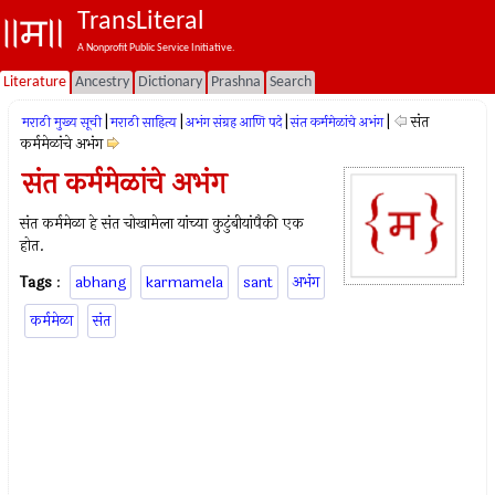
TransLiteral
A Nonprofit Public Service Initiative.
Literature
Ancestry
Dictionary
Prashna
Search
|
|
|
|
संत
मराठी मुख्य सूची
मराठी साहित्य
अभंग संग्रह आणि पदे
संत कर्ममेळांचे अभंग
कर्ममेळांचे अभंग
संत कर्ममेळांचे अभंग
संत कर्ममेळा हे संत चोखामेला यांच्या कुटुंबीयांपैकी एक
होत.
Tags
:
abhang
karmamela
sant
अभंग
कर्ममेळा
संत