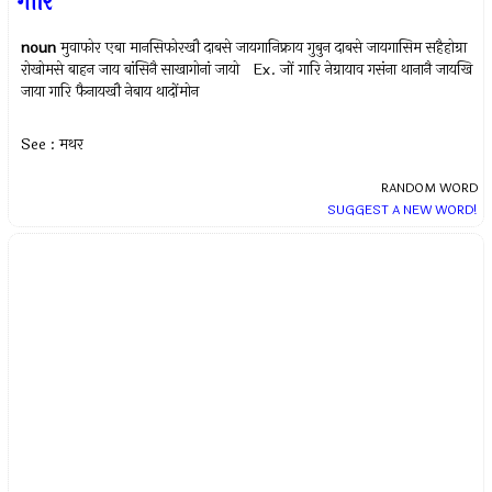
गारि
noun
मुवाफोर एबा मानसिफोरखौ दाबसे जायगानिफ्राय गुबुन दाबसे जायगासिम सहैहोग्रा
रोखोमसे बाहन जाय बांसिनै साखागोनां जायो Ex.
जों गारि नेग्रायाव गसंना थानानै जायखि
जाया गारि फैनायखौ नेबाय थादोंमोन
See : मथर
RANDOM WORD
SUGGEST A NEW WORD!