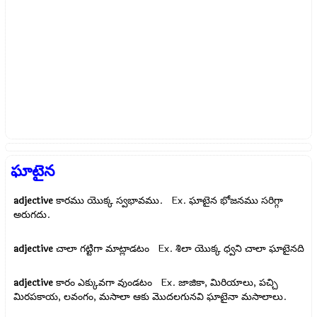
ఘాటైన
adjective
కారము యొక్క స్వభావము. Ex.
ఘాటైన భోజనము సరిగ్గా
అరుగదు.
adjective
చాలా గట్టిగా మాట్లాడటం Ex.
శిలా యొక్క ధ్వని చాలా ఘాటైనది
adjective
కారం ఎక్కువగా వుండటం Ex.
జాజికా, మిరియాలు, పచ్చి
మిరపకాయ, లవంగం, మసాలా ఆకు మొదలగునవి ఘాటైనా మసాలాలు.