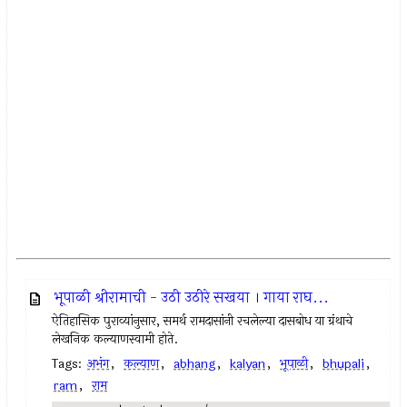
भूपाळी श्रीरामाची - उठी उठीरे सखया । गाया राघ...
ऐतिहासिक पुराव्यांनुसार, समर्थ रामदासांनी रचलेल्या दासबोध या ग्रंथाचे
लेखनिक कल्याणस्वामी होते.
Tags:
अभंग
,
कल्याण
,
abhang
,
kalyan
,
भूपाळी
,
bhupali
,
ram
,
राम