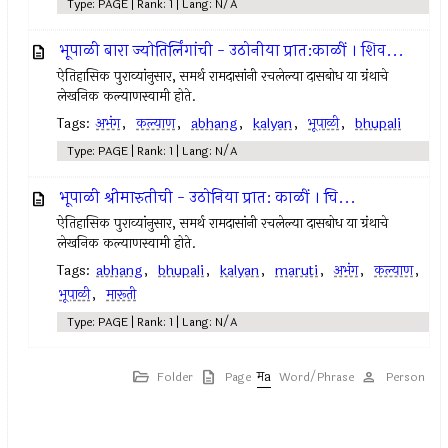
Type: PAGE | Rank: 1 | Lang: N/A
भूपाळी बारा ज्योतिर्लिंगांची - उठोनीया प्रात:काळीं । शिव...
ऐतिहासिक पुराव्यांनुसार, समर्थ रामदासांनी रचलेल्या दासबोध या ग्रंथाचे
लेखनिक कल्याणस्वामी होते.
Tags:
अभंग
,
कल्याण
,
abhang
,
kalyan
,
भूपाळी
,
bhupali
Type: PAGE | Rank: 1 | Lang: N/A
भूपाळी श्रीमारुतीची - उठोनिया प्रात: काळीं । चि...
ऐतिहासिक पुराव्यांनुसार, समर्थ रामदासांनी रचलेल्या दासबोध या ग्रंथाचे
लेखनिक कल्याणस्वामी होते.
Tags:
abhang
,
bhupali
,
kalyan
,
maruti
,
अभंग
,
कल्याण
,
भूपाळी
,
मारूती
Type: PAGE | Rank: 1 | Lang: N/A
Folder
Page
Word/Phrase
Person