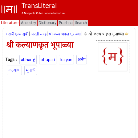
TransLiteral
A Nonprofit Public Service Initiative.
Literature
Ancestry
Dictionary
Prashna
Search
|
|
|
श्री कल्याणकृत भूपाळ्या
मराठी मुख्य सूची
आरती संग्रह
श्री कल्याणकृत भूपाळ्या
श्री कल्याणकृत भूपाळ्या
Tags
:
abhang
bhupali
kalyan
अभंग
कल्याण
भूपाळी