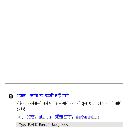
भजन - जाके उर उपजी नहिं भाई । ...
हरिभक्त कवियोंकी भक्तिपूर्ण रचनाओंसे जगत्‌को सुख-शांती एवं आनंदकी प्राप्ति
होती है।
Tags:
भजन
,
bhajan
,
दरिया साहब
,
dariya sahab
Type: PAGE | Rank: 1 | Lang: N/A