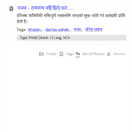
भजन - रामनाम नहिं हिरदे धरा ...
हरिभक्त कवियोंकी भक्तिपूर्ण रचनाओंसे जगत्‌को सुख-शांती एवं आनंदकी प्राप्ति
होती है।
Tags:
bhajan
,
dariya sahab
,
भजन
,
दरिया साहब
Type: PAGE | Rank: 1 | Lang: N/A
Folder
Page
Word/Phrase
Person