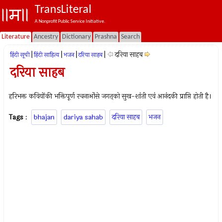
TransLiteral
A Nonprofit Public Service Initiative.
Literature
Ancestry
Dictionary
Prashna
Search
|
|
|
|
दरिया साहब
हिंदी सूची
हिंदी साहित्य
भजन
दरिया साहब
दरिया साहब
हरिभक्त कवियोंकी भक्तिपूर्ण रचनाओंसे जगत्‌को सुख-शांती एवं आनंदकी प्राप्ति होती है।
Tags
:
bhajan
dariya sahab
दरिया साहब
भजन