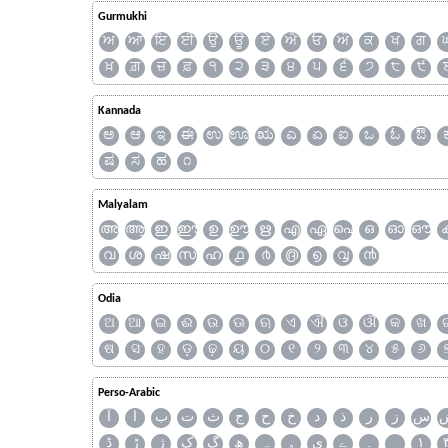
Gurmukhi
ਅ
ਆ
ਇ
ਈ
ਉ
ਊ
ਏ
ਐ
ਓ
ਔ
ਕ
ਖ
ਗ
ਖ਼
ਗ਼
ਜ਼
ਫ਼
੧
੨
੩
੪
੫
੬
੭
੮
੯
Kannada
ಅ
ಆ
ಇ
ಈ
ಉ
ಊ
ಋ
ಎ
ಏ
ಐ
ಒ
ಓ
ಔ
ಷ
ಸ
ಹ
೧
Malyalam
അ
ആ
ഇ
ഈ
ഉ
ഊ
ഋ
എ
ഏ
ഐ
ഒ
ഓ
ഔ
വ
ശ
ഷ
സ
ഹ
൧
൪
൫
൭
൮
൯
Odia
ଅ
ଆ
ଇ
ଈ
ଉ
ଊ
ଋ
ଏ
ଐ
ଓ
ଔ
କ
ଖ
ଷ
ସ
ହ
ଡ଼
ଢ଼
ୟ
୦
୧
୨
୩
୪
୫
୬
Perso-Arabic
س
ز
ر
ذ
د
خ
ح
ج
ث
ت
ب
ا
آ
ڈ
ڑ
ژ
ک
گ
ھ
ہ
ۄ
ی
ے
۔
۱