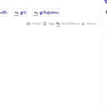
प
f
నంలేని
ఙ్ఞాని
ఙ్ఞానేంద్రియాలు
Folder
Page
Word/Phrase
Person