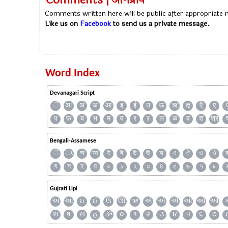
Comments | अभिप्राय
Comments written here will be public after appropriate
Like us on
Facebook
to send us a private message.
Word Index
Devanagari Script
ँ
अः
अं
अ
आ
इ
ई
उ
ऊ
ऋ
ऌ
ऍ
ए
प
फ
ब
भ
म
य
र
ऱ
ल
ळ
व
श
श्र
Bengali-Assamese
ঁ
ং
অ
আ
ই
ঈ
উ
ঊ
ঋ
এ
ঐ
ও
ঔ
ষ
স
হ
য়
০
১
২
৩
৪
৫
৬
৭
৮
Gujrati Lipi
અ
આ
ઇ
ઈ
ઉ
ઊ
ઋ
ઍ
એ
ઐ
ઑ
ઓ
ઔ
શ
ષ
સ
હ
ૐ
૦
૧
૨
૩
૪
૫
૬
૭