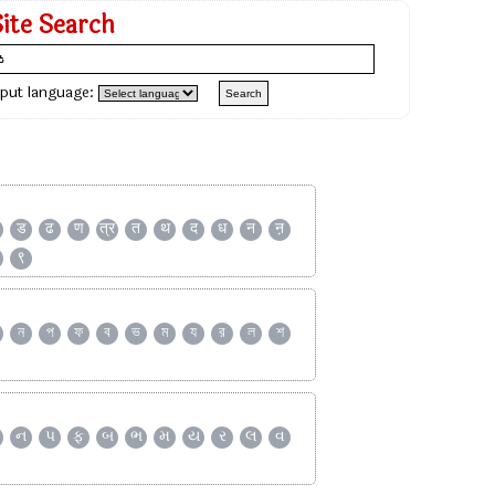
Site Search
nput language:
ड
ढ
ण
त्र
त
थ
द
ध
न
ऩ
९
ন
প
ফ
ব
ভ
ম
য
র
ল
শ
ન
પ
ફ
બ
ભ
મ
ય
ર
લ
વ