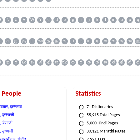
H
N
U
V
W
Y
c
d
e
g
i
j
k
l
m
o
p
q
க
ச
ஜ
ஞ
ட
ண
த
ந
ன
ப
ம
ய
ர
ல
வ
ஷ
ஸ
క
ఖ
గ
ఘ
ఙ
చ
ఛ
జ
ఝ
ట
ఠ
డ
ఢ
ణ
త
థ
ద
ధ
t People
Statistics
वकर, कृष्णराव
71 Dictionaries
 कृष्णाजी
58,915 Total Pages
, येसाजी
5,000 Hindi Pages
, कृष्णजी
30,121 Marathi Pages
े बसणीकर, गोविंद
2,921 Tags