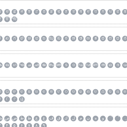
ਘ
ਚ
ਛ
ਜ
ਝ
ਟ
ਠ
ਡ
ਢ
ਣ
ਤ
ਥ
ਦ
ਧ
ਨ
ਪ
ਫ
ਬ
ੲ
ੳ
ੴ
ಕ
ಖ
ಗ
ಘ
ಚ
ಛ
ಜ
ಝ
ಟ
ಠ
ಡ
ಢ
ಣ
ತ
ಥ
ದ
ಧ
ನ
ക
ഖ
ഗ
ഘ
ച
ഛ
ജ
ഝ
ഞ
ട
ഠ
ഡ
ഢ
ണ
ത
ഥ
ദ
ധ
ଗ
ଘ
ଙ
ଚ
ଛ
ଜ
ଝ
ଞ
ଟ
ଠ
ଡ
ଢ
ଣ
ତ
ଥ
ଦ
ଧ
ନ
୭
୮
୯
ୱ
و
ه
ن
م
ل
ك
ق
ف
غ
ع
ظ
ط
ض
ص
ش
۳
۴
۵
۶
۷
۸
۹