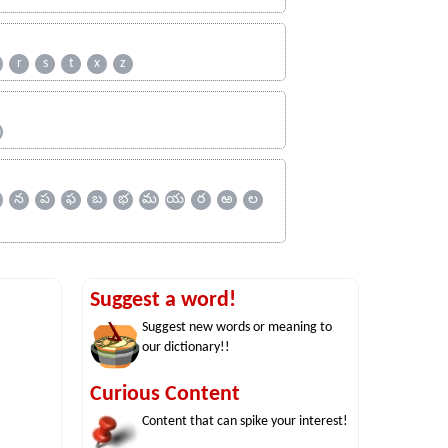
r
s
t
x
z
ஹ
న
ప
ఫ
బ
భ
మ
య
ర
ఱ
ల
Suggest a word!
Suggest new words or meaning to
our dictionary!!
Curious Content
Content that can spike your interest!