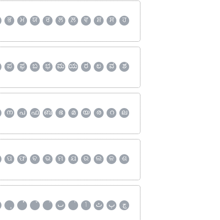
ਭ
ਮ
ਯ
ਰ
ਲ
ਲ਼
ਵ
ਸ਼
ਸ
ਹ
ಪ
ಫ
ಬ
ಭ
ಮ
ಯ
ರ
ಲ
ವ
ಶ
ന
പ
ഫ
ബ
ഭ
മ
യ
ര
റ
ല
ପ
ଫ
ବ
ଭ
ମ
ଯ
ର
ଲ
ଳ
ଶ
چ
پ
ٹ
ٲ
ٮ