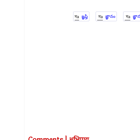
ఙ్ఞప్తి
ఙ్ఞానం
ఙ్ఞా