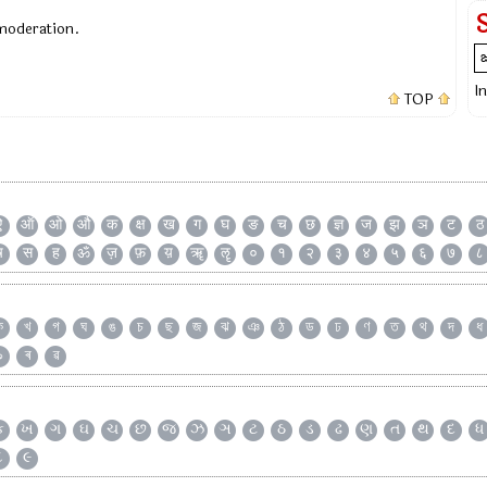
 moderation.
I
TOP
ऐ
ऑ
ओ
औ
क
क्ष
ख
ग
घ
ङ
च
छ
ज्ञ
ज
झ
ञ
ट
ठ
ष
स
ह
ॐ
ज़
फ़
य़
ॠ
ॡ
०
१
२
३
४
५
६
७
८
ক
খ
গ
ঘ
ঙ
চ
ছ
জ
ঝ
ঞ
ঠ
ড
ঢ
ণ
ত
থ
দ
ধ
৯
ৰ
ৱ
ક
ખ
ગ
ઘ
ચ
છ
જ
ઝ
ઞ
ટ
ઠ
ડ
ઢ
ણ
ત
થ
દ
ધ
૮
૯