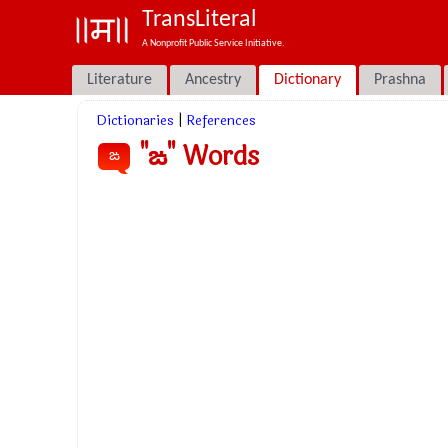
TransLiteral
A Nonprofit Public Service Initiative.
Literature
Ancestry
Dictionary
Prashna
Dictionaries
|
References
"ఙ" Words
ఙ