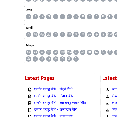
Latin
0
1
2
3
4
5
6
7
8
9
A
B
F
Tamil
ஃ
அ
ஆ
இ
ஈ
உ
ஊ
எ
ஏ
ஐ
ஒ
ஓ
ஔ
Telugu
అ
ఆ
ఇ
ఈ
ఉ
ఊ
ఋ
ఎ
ఏ
ఐ
ఒ
ఓ
ఔ
వ
శ
ష
స
హ
౧
౩
౬
Latest Pages
Lates
छन्दोग श्राद्ध विधि – संपूर्ण विधि
खटा
छन्दोग श्राद्ध विधि – गोदान विधि
कंक,
छन्दोग श्राद्ध विधि – काञ्चनपुरुषदान विधि
कंक
छन्दोग श्राद्ध विधि – शय्यादान विधि
कंक
छन्दोग श्राद्ध विधि – मुख्य चरण
काळ