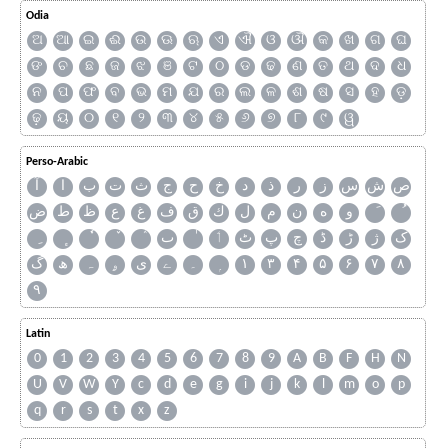
Odia
ଅ
ଆ
ଇ
ଈ
ଉ
ଊ
ଋ
ଏ
ଐ
ଓ
ଔ
କ
ଖ
ଗ
ଘ
ଙ
ଚ
ଛ
ଜ
ଝ
ଞ
ଟ
ଠ
ଡ
ଢ
ଣ
ତ
ଥ
ଦ
ଧ
ନ
ପ
ଫ
ବ
ଭ
ମ
ଯ
ର
ଲ
ଳ
ଶ
ଷ
ସ
ହ
ଡ଼
ଢ଼
ୟ
୦
୧
୨
୩
୪
୫
୬
୭
୮
୯
ୱ
Perso-Arabic
آ
ا
ب
ت
ث
ج
ح
خ
د
ذ
ر
ز
س
ش
ص
ض
ط
ظ
ع
غ
ف
ق
ك
ل
م
ن
ه
و
ٮ
ٲ
ٹ
پ
چ
ڈ
ڑ
ژ
ک
گ
ھ
ہ
ۄ
ی
ے
۔
۱
۳
۴
۵
۶
۷
۸
۹
Latin
0
1
2
3
4
5
6
7
8
9
A
B
F
H
N
U
V
W
Y
c
d
e
g
i
j
k
l
m
o
p
q
r
s
t
x
z