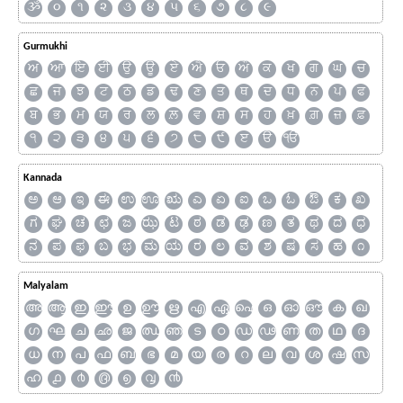
ૐ
૦
૧
૨
૩
૪
૫
૬
૭
૮
૯
Gurmukhi
ਅ
ਆ
ਇ
ਈ
ਉ
ਊ
ਏ
ਐ
ਓ
ਔ
ਕ
ਖ
ਗ
ਘ
ਚ
ਛ
ਜ
ਝ
ਟ
ਠ
ਡ
ਢ
ਣ
ਤ
ਥ
ਦ
ਧ
ਨ
ਪ
ਫ
ਬ
ਭ
ਮ
ਯ
ਰ
ਲ
ਲ਼
ਵ
ਸ਼
ਸ
ਹ
ਖ਼
ਗ਼
ਜ਼
ਫ਼
੧
੨
੩
੪
੫
੬
੭
੮
੯
ੲ
ੳ
ੴ
Kannada
ಅ
ಆ
ಇ
ಈ
ಉ
ಊ
ಋ
ಎ
ಏ
ಐ
ಒ
ಓ
ಔ
ಕ
ಖ
ಗ
ಘ
ಚ
ಛ
ಜ
ಝ
ಟ
ಠ
ಡ
ಢ
ಣ
ತ
ಥ
ದ
ಧ
ನ
ಪ
ಫ
ಬ
ಭ
ಮ
ಯ
ರ
ಲ
ವ
ಶ
ಷ
ಸ
ಹ
೧
Malyalam
അ
ആ
ഇ
ഈ
ഉ
ഊ
ഋ
എ
ഏ
ഐ
ഒ
ഓ
ഔ
ക
ഖ
ഗ
ഘ
ച
ഛ
ജ
ഝ
ഞ
ട
ഠ
ഡ
ഢ
ണ
ത
ഥ
ദ
ധ
ന
പ
ഫ
ബ
ഭ
മ
യ
ര
റ
ല
വ
ശ
ഷ
സ
ഹ
൧
൪
൫
൭
൮
൯