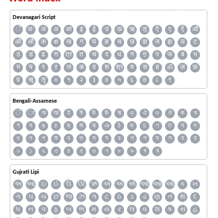
Devanagari Script
ँ
अः
अं
अ
आ
इ
ई
उ
ऊ
ऋ
ऌ
ऍ
ए
ऐ
ऑ
ओ
औ
क
क्ष
ख
ग
घ
ङ
च
छ
ज्ञ
ज
झ
ञ
ट
ठ
ड
ढ
ण
त्र
त
थ
द
ध
न
ऩ
प
फ
ब
भ
म
य
र
ऱ
ल
ळ
व
श
श्र
ष
स
ह
ॐ
ज़
फ़
य़
ॠ
ॡ
०
१
२
३
४
५
६
७
८
९
Bengali-Assamese
ঁ
ং
অ
আ
ই
ঈ
উ
ঊ
ঋ
এ
ঐ
ও
ঔ
ক
খ
গ
ঘ
ঙ
চ
ছ
জ
ঝ
ঞ
ঠ
ড
ঢ
ণ
ত
থ
দ
ধ
ন
প
ফ
ব
ভ
ম
য
র
ল
শ
ষ
স
হ
য়
০
১
২
৩
৪
৫
৬
৭
৮
৯
ৰ
ৱ
Gujrati Lipi
અ
આ
ઇ
ઈ
ઉ
ઊ
ઋ
ઍ
એ
ઐ
ઑ
ઓ
ઔ
ક
ખ
ગ
ઘ
ચ
છ
જ
ઝ
ઞ
ટ
ઠ
ડ
ઢ
ણ
ત
થ
દ
ધ
ન
પ
ફ
બ
ભ
મ
ય
ર
લ
વ
શ
ષ
સ
હ