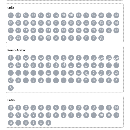
Odia
ଅ
ଆ
ଇ
ଈ
ଉ
ଊ
ଋ
ଏ
ଐ
ଓ
ଔ
କ
ଖ
ଗ
ଘ
ଙ
ଚ
ଛ
ଜ
ଝ
ଞ
ଟ
ଠ
ଡ
ଢ
ଣ
ତ
ଥ
ଦ
ଧ
ନ
ପ
ଫ
ବ
ଭ
ମ
ଯ
ର
ଲ
ଳ
ଶ
ଷ
ସ
ହ
ଡ଼
ଢ଼
ୟ
୦
୧
୨
୩
୪
୫
୬
୭
୮
୯
ୱ
Perso-Arabic
آ
ا
ب
ت
ث
ج
ح
خ
د
ذ
ر
ز
س
ش
ص
ض
ط
ظ
ع
غ
ف
ق
ك
ل
م
ن
ه
و
ٮ
ٲ
ٹ
پ
چ
ڈ
ڑ
ژ
ک
گ
ھ
ہ
ۄ
ی
ے
۔
۱
۳
۴
۵
۶
۷
۸
۹
Latin
0
1
2
3
4
5
6
7
8
9
A
B
F
H
N
U
V
W
Y
c
d
e
g
i
j
k
l
m
o
p
q
r
s
t
x
z