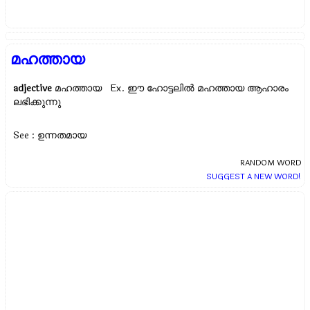
മഹത്തായ
adjective
മഹത്തായ Ex.
ഈ ഹോട്ടലിൽ മഹത്തായ ആഹാരം
ലഭിക്കുന്നു
See : ഉന്നതമായ
RANDOM WORD
SUGGEST A NEW WORD!