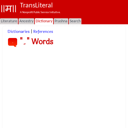
TransLiteral
A Nonprofit Public Service Initiative.
Literature
Ancestry
Dictionary
Prashna
Search
Dictionaries
|
References
"۔" Words
۔