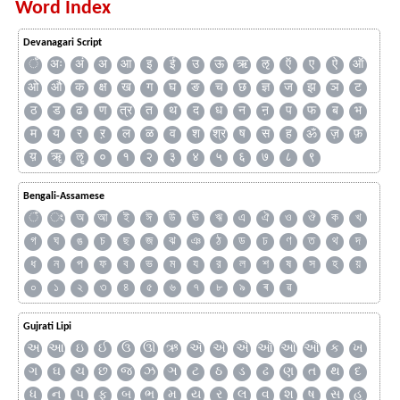
Word Index
Devanagari Script
ँ
अः
अं
अ
आ
इ
ई
उ
ऊ
ऋ
ऌ
ऍ
ए
ऐ
ऑ
ओ
औ
क
क्ष
ख
ग
घ
ङ
च
छ
ज्ञ
ज
झ
ञ
ट
ठ
ड
ढ
ण
त्र
त
थ
द
ध
न
ऩ
प
फ
ब
भ
म
य
र
ऱ
ल
ळ
व
श
श्र
ष
स
ह
ॐ
ज़
फ़
य़
ॠ
ॡ
०
१
२
३
४
५
६
७
८
९
Bengali-Assamese
ঁ
ং
অ
আ
ই
ঈ
উ
ঊ
ঋ
এ
ঐ
ও
ঔ
ক
খ
গ
ঘ
ঙ
চ
ছ
জ
ঝ
ঞ
ঠ
ড
ঢ
ণ
ত
থ
দ
ধ
ন
প
ফ
ব
ভ
ম
য
র
ল
শ
ষ
স
হ
য়
০
১
২
৩
৪
৫
৬
৭
৮
৯
ৰ
ৱ
Gujrati Lipi
અ
આ
ઇ
ઈ
ઉ
ઊ
ઋ
ઍ
એ
ઐ
ઑ
ઓ
ઔ
ક
ખ
ગ
ઘ
ચ
છ
જ
ઝ
ઞ
ટ
ઠ
ડ
ઢ
ણ
ત
થ
દ
ધ
ન
પ
ફ
બ
ભ
મ
ય
ર
લ
વ
શ
ષ
સ
હ