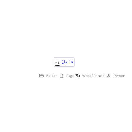
ٚفٲضِل
Folder
Page
Word/Phrase
Person