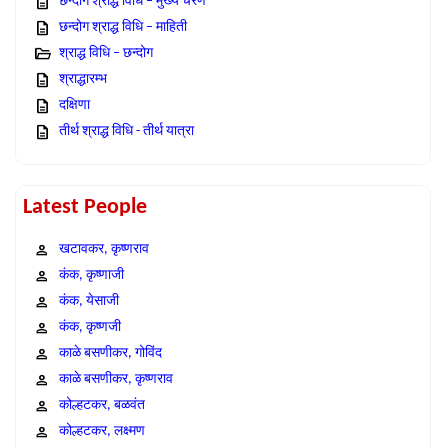
छन्दोग श्राद्ध विधि – मुख्य चरण
छन्दोग श्राद्ध विधि – माहिती
श्राद्ध विधि – छन्दोग
श्राद्धारम्भ
दक्षिणा
तीर्थ श्राद्ध विधि - तीर्थ यात्रा
Latest People
खटावकर, कृष्णराव
कंक, कृष्णाजी
कंक, येसाजी
कंक, कृष्णजी
काळे बसणीकर, गोविंद
काळे बसणीकर, कृष्णराव
कोल्हटकर, बळवंत
कोल्हटकर, लक्ष्मण