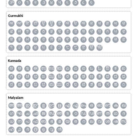
ૐ
૦
૧
૨
૩
૪
૫
૬
૭
૮
૯
Gurmukhi
ਅ
ਆ
ਇ
ਈ
ਉ
ਊ
ਏ
ਐ
ਓ
ਔ
ਕ
ਖ
ਗ
ਘ
ਚ
ਛ
ਜ
ਝ
ਟ
ਠ
ਡ
ਢ
ਣ
ਤ
ਥ
ਦ
ਧ
ਨ
ਪ
ਫ
ਬ
ਭ
ਮ
ਯ
ਰ
ਲ
ਲ਼
ਵ
ਸ਼
ਸ
ਹ
ਖ਼
ਗ਼
ਜ਼
ਫ਼
੧
੨
੩
੪
੫
੬
੭
੮
੯
ੲ
ੳ
ੴ
Kannada
ಅ
ಆ
ಇ
ಈ
ಉ
ಊ
ಋ
ಎ
ಏ
ಐ
ಒ
ಓ
ಔ
ಕ
ಖ
ಗ
ಘ
ಚ
ಛ
ಜ
ಝ
ಟ
ಠ
ಡ
ಢ
ಣ
ತ
ಥ
ದ
ಧ
ನ
ಪ
ಫ
ಬ
ಭ
ಮ
ಯ
ರ
ಲ
ವ
ಶ
ಷ
ಸ
ಹ
೧
Malyalam
അ
ആ
ഇ
ഈ
ഉ
ഊ
ഋ
എ
ഏ
ഐ
ഒ
ഓ
ഔ
ക
ഖ
ഗ
ഘ
ച
ഛ
ജ
ഝ
ഞ
ട
ഠ
ഡ
ഢ
ണ
ത
ഥ
ദ
ധ
ന
പ
ഫ
ബ
ഭ
മ
യ
ര
റ
ല
വ
ശ
ഷ
സ
ഹ
൧
൪
൫
൭
൮
൯