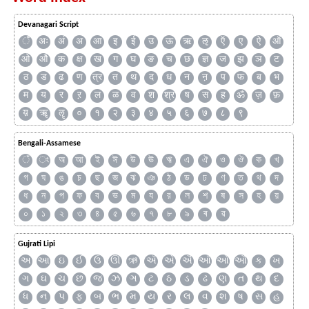
Devanagari Script
ँ
अः
अं
अ
आ
इ
ई
उ
ऊ
ऋ
ऌ
ऍ
ए
ऐ
ऑ
ओ
औ
क
क्ष
ख
ग
घ
ङ
च
छ
ज्ञ
ज
झ
ञ
ट
ठ
ड
ढ
ण
त्र
त
थ
द
ध
न
ऩ
प
फ
ब
भ
म
य
र
ऱ
ल
ळ
व
श
श्र
ष
स
ह
ॐ
ज़
फ़
य़
ॠ
ॡ
०
१
२
३
४
५
६
७
८
९
Bengali-Assamese
ঁ
ং
অ
আ
ই
ঈ
উ
ঊ
ঋ
এ
ঐ
ও
ঔ
ক
খ
গ
ঘ
ঙ
চ
ছ
জ
ঝ
ঞ
ঠ
ড
ঢ
ণ
ত
থ
দ
ধ
ন
প
ফ
ব
ভ
ম
য
র
ল
শ
ষ
স
হ
য়
০
১
২
৩
৪
৫
৬
৭
৮
৯
ৰ
ৱ
Gujrati Lipi
અ
આ
ઇ
ઈ
ઉ
ઊ
ઋ
ઍ
એ
ઐ
ઑ
ઓ
ઔ
ક
ખ
ગ
ઘ
ચ
છ
જ
ઝ
ઞ
ટ
ઠ
ડ
ઢ
ણ
ત
થ
દ
ધ
ન
પ
ફ
બ
ભ
મ
ય
ર
લ
વ
શ
ષ
સ
હ