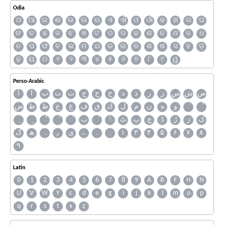
Odia
ଅ
ଆ
ଇ
ଈ
ଉ
ଊ
ଋ
ଏ
ଐ
ଓ
ଔ
କ
ଖ
ଗ
ଘ
ଙ
ଚ
ଛ
ଜ
ଝ
ଞ
ଟ
ଠ
ଡ
ଢ
ଣ
ତ
ଥ
ଦ
ଧ
ନ
ପ
ଫ
ବ
ଭ
ମ
ଯ
ର
ଲ
ଳ
ଶ
ଷ
ସ
ହ
ଡ଼
ଢ଼
ୟ
୦
୧
୨
୩
୪
୫
୬
୭
୮
୯
ୱ
Perso-Arabic
ص
ش
س
ز
ر
ذ
د
خ
ح
ج
ث
ت
ب
ا
آ
و
ه
ن
م
ل
ك
ق
ف
غ
ع
ظ
ط
ض
ک
ژ
ڑ
ڈ
چ
پ
ٹ
ٲ
ٮ
گ
ھ
ہ
ۄ
ی
ے
۔
۱
۳
۴
۵
۶
۷
۸
۹
Latin
0
1
2
3
4
5
6
7
8
9
A
B
F
H
N
U
V
W
Y
c
d
e
g
i
j
k
l
m
o
p
q
r
s
t
x
z