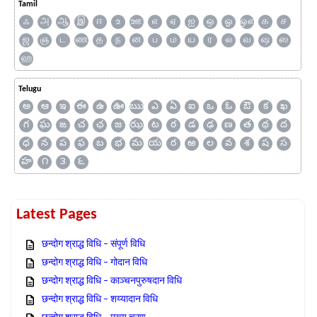
Tamil
ஃ
அ
ஆ
இ
ஈ
உ
ஊ
எ
ஏ
ஐ
ஒ
ஓ
ஔ
க
ச
ஜ
ஞ
ட
ண
த
ந
ன
ப
ம
ய
ர
ல
வ
ஷ
ஸ
ஹ
Telugu
అ
ఆ
ఇ
ఈ
ఉ
ఊ
ఋ
ఎ
ఏ
ఐ
ఒ
ఓ
ఔ
క
ఖ
గ
ఘ
ఙ
చ
ఛ
జ
ఝ
ట
ఠ
డ
ఢ
ణ
త
థ
ద
ధ
న
ప
ఫ
బ
భ
మ
య
ర
ఱ
ల
వ
శ
ష
స
హ
౧
౩
౬
Latest Pages
छन्दोग श्राद्ध विधि – संपूर्ण विधि
छन्दोग श्राद्ध विधि – गोदान विधि
छन्दोग श्राद्ध विधि – काञ्चनपुरुषदान विधि
छन्दोग श्राद्ध विधि – शय्यादान विधि