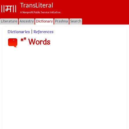
TransLiteral
A Nonprofit Public Service Initiative.
Literature
Ancestry
Dictionary
Prashna
Search
Dictionaries
|
References
"ٚ" Words