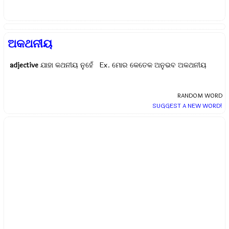
ଅକଥନୀୟ
adjective
ଯାହା କଥନୀୟ ନୁହେଁ Ex.
ମୋର କେତେକ ଅନୁଭବ ଅକଥନୀୟ
RANDOM WORD
SUGGEST A NEW WORD!