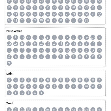
ଅ
ଆ
ଇ
ଈ
ଉ
ଊ
ଋ
ଏ
ଐ
ଓ
ଔ
କ
ଖ
ଗ
ଘ
ଙ
ଚ
ଛ
ଜ
ଝ
ଞ
ଟ
ଠ
ଡ
ଢ
ଣ
ତ
ଥ
ଦ
ଧ
ନ
ପ
ଫ
ବ
ଭ
ମ
ଯ
ର
ଲ
ଳ
ଶ
ଷ
ସ
ହ
ଡ଼
ଢ଼
ୟ
୦
୧
୨
୩
୪
୫
୬
୭
୮
୯
ୱ
Perso-Arabic
ص
ش
س
ز
ر
ذ
د
خ
ح
ج
ث
ت
ب
ا
آ
و
ه
ن
م
ل
ك
ق
ف
غ
ع
ظ
ط
ض
ک
ژ
ڑ
ڈ
چ
پ
ٹ
ٲ
ٮ
گ
ھ
ہ
ۄ
ی
ے
۔
۱
۳
۴
۵
۶
۷
۸
۹
Latin
0
1
2
3
4
5
6
7
8
9
A
B
F
H
N
U
V
W
Y
c
d
e
g
i
j
k
l
m
o
p
q
r
s
t
x
z
Tamil
ஃ
அ
ஆ
இ
ஈ
உ
ஊ
எ
ஏ
ஐ
ஒ
ஓ
ஔ
க
ச