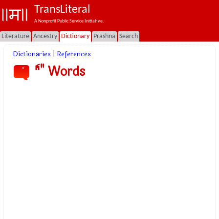
TransLiteral
A Nonprofit Public Service Initiative.
Literature
Ancestry
Dictionary
Prashna
Search
Dictionaries
|
References
"ٗ" Words