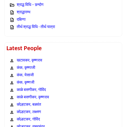
श्राद्ध विधि – छन्दोग
श्राद्धारम्भ
दक्षिणा
तीर्थ श्राद्ध विधि - तीर्थ यात्रा
Latest People
खटावकर, कृष्णराव
कंक, कृष्णाजी
कंक, येसाजी
कंक, कृष्णजी
काळे बसणीकर, गोविंद
काळे बसणीकर, कृष्णराव
कोल्हटकर, बळवंत
कोल्हटकर, लक्ष्मण
कोल्हटकर, गोविंद
कोल्हटकर, राम्रचंद्र