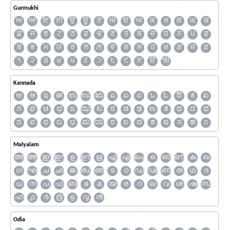
Gurmukhi
ਅ
ਆ
ਇ
ਈ
ਉ
ਊ
ਏ
ਐ
ਓ
ਔ
ਕ
ਖ
ਗ
ਘ
ਚ
ਛ
ਜ
ਝ
ਟ
ਠ
ਡ
ਢ
ਣ
ਤ
ਥ
ਦ
ਧ
ਨ
ਪ
ਫ
ਬ
ਭ
ਮ
ਯ
ਰ
ਲ
ਲ਼
ਵ
ਸ਼
ਸ
ਹ
ਖ਼
ਗ਼
ਜ਼
ਫ਼
੧
੨
੩
੪
੫
੬
੭
੮
੯
ੲ
ੳ
ੴ
Kannada
ಅ
ಆ
ಇ
ಈ
ಉ
ಊ
ಋ
ಎ
ಏ
ಐ
ಒ
ಓ
ಔ
ಕ
ಖ
ಗ
ಘ
ಚ
ಛ
ಜ
ಝ
ಟ
ಠ
ಡ
ಢ
ಣ
ತ
ಥ
ದ
ಧ
ನ
ಪ
ಫ
ಬ
ಭ
ಮ
ಯ
ರ
ಲ
ವ
ಶ
ಷ
ಸ
ಹ
೧
Malyalam
അ
ആ
ഇ
ഈ
ഉ
ഊ
ഋ
എ
ഏ
ഐ
ഒ
ഓ
ഔ
ക
ഖ
ഗ
ഘ
ച
ഛ
ജ
ഝ
ഞ
ട
ഠ
ഡ
ഢ
ണ
ത
ഥ
ദ
ധ
ന
പ
ഫ
ബ
ഭ
മ
യ
ര
റ
ല
വ
ശ
ഷ
സ
ഹ
൧
൪
൫
൭
൮
൯
Odia