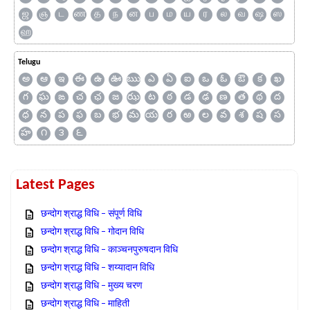
ஜ
ஞ
ட
ண
த
ந
ன
ப
ம
ய
ர
ல
வ
ஷ
ஸ
ஹ
Telugu
అ
ఆ
ఇ
ఈ
ఉ
ఊ
ఋ
ఎ
ఏ
ఐ
ఒ
ఓ
ఔ
క
ఖ
గ
ఘ
ఙ
చ
ఛ
జ
ఝ
ట
ఠ
డ
ఢ
ణ
త
థ
ద
ధ
న
ప
ఫ
బ
భ
మ
య
ర
ఱ
ల
వ
శ
ష
స
హ
౧
౩
౬
Latest Pages
छन्दोग श्राद्ध विधि – संपूर्ण विधि
छन्दोग श्राद्ध विधि – गोदान विधि
छन्दोग श्राद्ध विधि – काञ्चनपुरुषदान विधि
छन्दोग श्राद्ध विधि – शय्यादान विधि
छन्दोग श्राद्ध विधि – मुख्य चरण
छन्दोग श्राद्ध विधि – माहिती