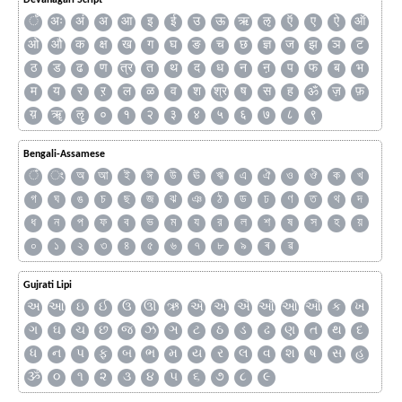
Devanagari Script
ँ
अः
अं
अ
आ
इ
ई
उ
ऊ
ऋ
ऌ
ऍ
ए
ऐ
ऑ
ओ
औ
क
क्ष
ख
ग
घ
ङ
च
छ
ज्ञ
ज
झ
ञ
ट
ठ
ड
ढ
ण
त्र
त
थ
द
ध
न
ऩ
प
फ
ब
भ
म
य
र
ऱ
ल
ळ
व
श
श्र
ष
स
ह
ॐ
ज़
फ़
य़
ॠ
ॡ
०
१
२
३
४
५
६
७
८
९
Bengali-Assamese
ঁ
ং
অ
আ
ই
ঈ
উ
ঊ
ঋ
এ
ঐ
ও
ঔ
ক
খ
গ
ঘ
ঙ
চ
ছ
জ
ঝ
ঞ
ঠ
ড
ঢ
ণ
ত
থ
দ
ধ
ন
প
ফ
ব
ভ
ম
য
র
ল
শ
ষ
স
হ
য়
০
১
২
৩
৪
৫
৬
৭
৮
৯
ৰ
ৱ
Gujrati Lipi
અ
આ
ઇ
ઈ
ઉ
ઊ
ઋ
ઍ
એ
ઐ
ઑ
ઓ
ઔ
ક
ખ
ગ
ઘ
ચ
છ
જ
ઝ
ઞ
ટ
ઠ
ડ
ઢ
ણ
ત
થ
દ
ધ
ન
પ
ફ
બ
ભ
મ
ય
ર
લ
વ
શ
ષ
સ
હ
ૐ
૦
૧
૨
૩
૪
૫
૬
૭
૮
૯