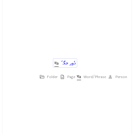
ٗدٗور جگہ
Folder
Page
Word/Phrase
Person