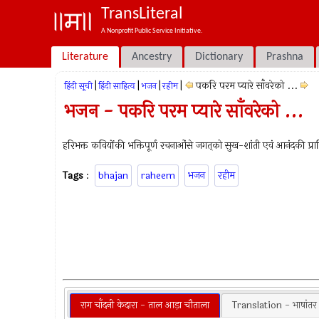
TransLiteral
A Nonprofit Public Service Initiative.
Literature
Ancestry
Dictionary
Prashna
|
|
|
|
पकरि परम प्यारे साँवरेको ...
हिंदी सूची
हिंदी साहित्य
भजन
रहीम
भजन - पकरि परम प्यारे साँवरेको ...
हरिभक्त कवियोंकी भक्तिपूर्ण रचनाओंसे जगत्‌को सुख-शांती एवं आनंदकी प्राप्त
Tags
:
bhajan
raheem
भजन
रहीम
राग चाँदनी केदारा - ताल आड़ा चौताला
Translation - भाषांतर