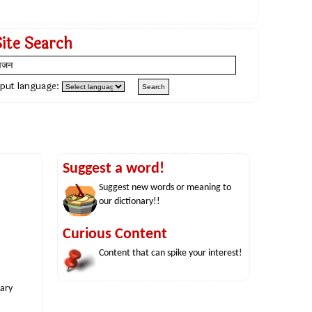
Site Search
nput language:
Suggest a word!
Suggest new words or meaning to
our dictionary!!
Curious Content
Content that can spike your interest!
nary