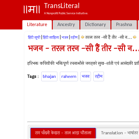
TransLiteral
A Nonprofit Public Service Initiative.
Literature
Ancestry
Dictionary
Prashna
|
|
|
|
तरल तरन -सी हैं तीर -सी न...
हिंदी सूची
हिंदी साहित्य
भजन
रहीम
भजन - तरल तरन -सी हैं तीर -सी न..
हरिभक्त कवियोंकी भक्तिपूर्ण रचनाओंसे जगत्‌को सुख-शांती एवं आनंदकी प्राप्त
Tags
:
bhajan
raheem
भजन
रहीम
राग चाँदनी केदारा - ताल आड़ा चौताला
Translation - भाषांतर