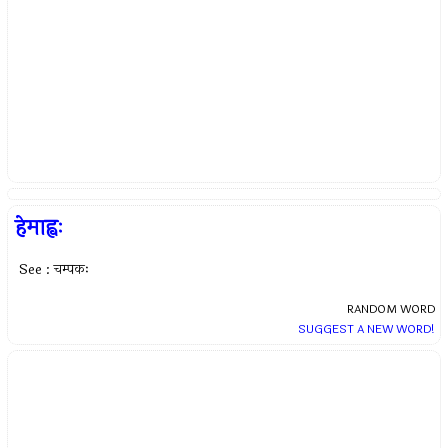
हेमाह्वः
See : चम्पकः
RANDOM WORD
SUGGEST A NEW WORD!