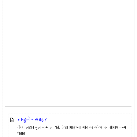
तान्हुलें - संग्रह १
जेव्हा लहान मूल जन्माला येते, तेव्हा आईच्या ओठावर ओव्या आपोआप जन्म
घेतात.