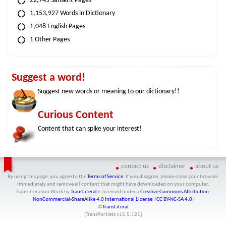
22,745 Sanskrit Pages
1,153,927 Words in Dictionary
1,048 English Pages
1 Other Pages
Suggest a word!
Suggest new words or meaning to our dictionary!!
Curious Content
Content that can spike your interest!
contact us
disclaimer
about us
By using this page, you agree to the
Terms of Service
. If you disagree, please close your browser
immediately and remove all content that might have downloaded on your computer.
TransLiteration Work
by
TransLiteral
is licensed under a
Creative Commons Attribution-
NonCommercial-ShareAlike 4.0 International License
. (
CC BY-NC-SA 4.0
)
©
TransLiteral
[TransPortlets v
15.5.121
]