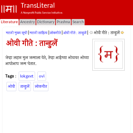
TransLiteral
A Nonprofit Public Service Initiative.
Literature
Ancestry
Dictionary
Prashna
Search
|
|
|
|
ओवी गीते : तान्हुलें
मराठी मुख्य सूची
मराठी साहित्य
लोकगीते
ओवी गीते : तान्हुलें
ओवी गीते : तान्हुलें
जेव्हा लहान मूल जन्माला येते, तेव्हा आईच्या ओठावर ओव्या
आपोआप जन्म घेतात.
Tags
:
lokgeet
ovi
ओवी
तान्हुलें
लोकगीत