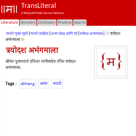
TransLiteral
A Nonprofit Public Service Initiative.
Literature
Ancestry
Dictionary
Prashna
Search
|
|
|
|
त्रयोदश
मराठी मुख्य सूची
मराठी साहित्य
अभंग संग्रह आणि पदे
त्रयोदश अभंगमाला
अभंगमाला
त्रयोदश अभंगमाला
श्रीमंत पुतळाराजे डॉवेजर राणीसाहेब रचित त्रयोदश
अभंगमाला.
Tags
:
abhang
अभंग
मराठी