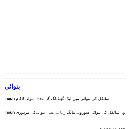
بنوائی
noun
بنوانےکاکام Ex.
سائکل کی بنوائی میں ایک گھنٹےلگ گئے
noun
بنوانےکی مزدوری Ex.
وہ سائکل کی بنوائی سوروپے مانگ رہاہے