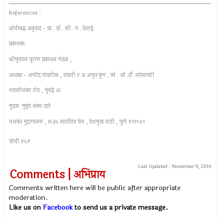
References :
ओवीबद्ध अनुवाद - प्रा . डॉ . सी . ग . देसाई
प्रकाशकः
श्रीमुद‌गल पुराण प्रकाशन मंडळ ,
अध्यक्ष - अमरेंद्र गाडगीळ , स्वाती ४ अ अमृत कुंभ , को . ऑ .हौ .सोसायटी
भवानीशंकर रोड , मुंबई २८
मुद्रकः मुकुंद शंकर दाते
यशवंत मुद्रणालय , १८३५ सदाशिव पेठ , देशमुख वाडी , पुणे ४११०३०
पोथी ४५४
Last Updated :
November 11, 2016
Comments | अभिप्राय
Comments written here will be public after appropriate
moderation.
Like us on
Facebook
to send us a private message.