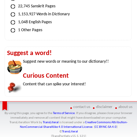
22,745 Sanskrit Pages
1,153,927 Words in Dictionary
1,048 English Pages
1 Other Pages
Suggest a word!
Suggest new words or meaning to our dictionary!!
Curious Content
Content that can spike your interest!
contact us
disclaimer
about us
By using this page, you agree to the
Terms of Service
. If you disagree, please close your browser
immediately and remove all content that might have downloaded on your computer.
TransLiteration Work
by
TransLiteral
is licensed under a
Creative Commons Attribution-
NonCommercial-ShareAlike 4.0 International License
. (
CC BY-NC-SA 4.0
)
©
TransLiteral
[TransPortlets v
15.5.121
]