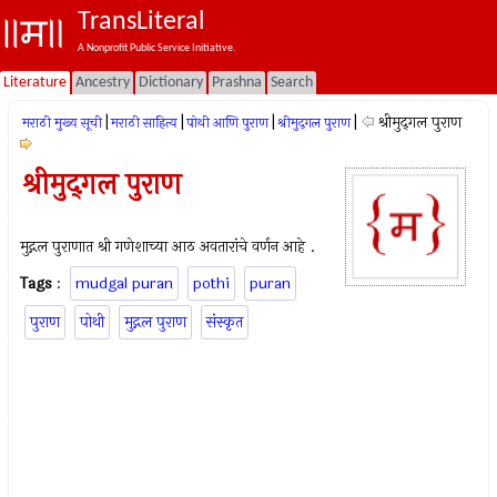
TransLiteral
A Nonprofit Public Service Initiative.
Literature
Ancestry
Dictionary
Prashna
Search
|
|
|
|
श्रीमुद्‍गल पुराण
मराठी मुख्य सूची
मराठी साहित्य
पोथी आणि पुराण
श्रीमुद्‍गल पुराण
श्रीमुद्‍गल पुराण
मुद्गल पुराणात श्री गणेशाच्या आठ अवतारांचे वर्णन आहे .
Tags
:
mudgal puran
pothi
puran
पुराण
पोथी
मुद्गल पुराण
संस्कृत