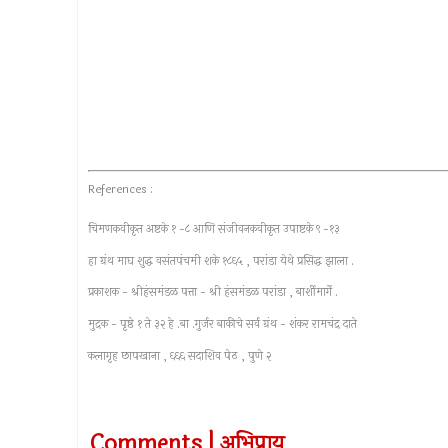
References :
चिमणकवीकृत अष्टके १ -८ आणि संजीवनकवीकृत उपाष्टके ९ -१३
हा ग्रंथ माघ शुद्ध वसंतपंचमी शके १८६५ , परांडा येथे प्रसिद्ध झाला .
प्रकाशक - श्रीहंसमंडळ पत्ता - श्री हंसमंडळ परांडा , बार्शीमार्गे .
मुद्रक - पृष्ठे १ ते ३२ हे .बा .गुर्जर बाकीचे सर्व ग्रंथ - शंकर रामचंद्र दाते
कलागृह छापखाना , ६६६ सदाशिव पेठ , पुणे २
Comments | अभिप्राय