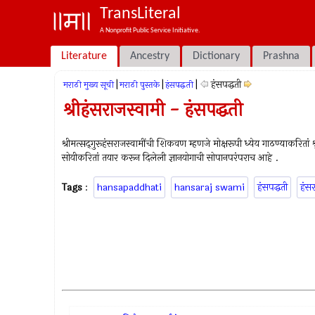
TransLiteral
A Nonprofit Public Service Initiative.
Literature
Ancestry
Dictionary
Prashna
|
|
|
हंसपद्धती
मराठी मुख्य सूची
मराठी पुस्तके
हंसपद्धती
श्रीहंसराजस्वामी - हंसपद्धती
श्रीमत्सद्‍गुरूहंसराजस्वामींची शिकवण म्हणजे मोक्षरूपी ध्येय गाठण्याकरितां श्
सोयीकरितां तयार करून दिलेली ज्ञानयोगाची सोपानपरंपराच आहे .
Tags
:
hansapaddhati
hansaraj swami
हंसपद्धती
हंसर