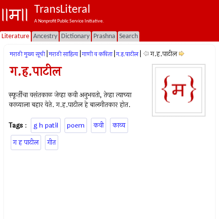
TransLiteral
A Nonprofit Public Service Initiative.
Literature
Ancestry
Dictionary
Prashna
Search
|
|
|
|
ग.ह.पाटील
मराठी मुख्य सूची
मराठी साहित्य
गाणी व कविता
ग.ह.पाटील
ग.ह.पाटील
स्फूर्तीचा वसंतकाळ जेव्हा कवी अनुभवतो, तेव्हा त्याच्या
काव्याला बहार येते. ग.ह.पाटील हे बालगीतकार होत.
Tags
:
g h patil
poem
कवी
काव्य
ग ह पाटील
गीत