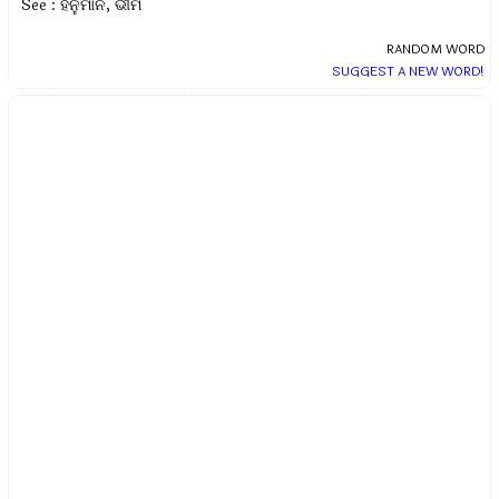
See : ହନୁମାନ, ଭୀମ
RANDOM WORD
SUGGEST A NEW WORD!