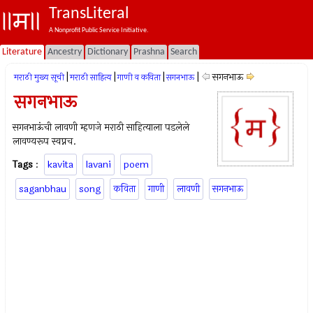
TransLiteral
A Nonprofit Public Service Initiative.
Literature
Ancestry
Dictionary
Prashna
Search
|
|
|
|
सगनभाऊ
मराठी मुख्य सूची
मराठी साहित्य
गाणी व कविता
सगनभाऊ
सगनभाऊ
सगनभाऊंची लावणी म्हणजे मराठी साहित्याला पडलेले
लावण्यरूप स्वप्नच.
Tags
:
kavita
lavani
poem
saganbhau
song
कविता
गाणी
लावणी
सगनभाऊ