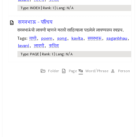
Type: INDEX | Rank: 1 | Lang: N/A
सगनभाऊ - परिचय
सगनभाऊंची लावणी म्हणजे मराठी साहित्याला पडलेले लावण्यरूप स्वप्नच.
Tags:
गाणी
,
poem
,
song
,
kavita
,
सगनभाऊ
,
saganbhau
,
lavani
,
लावणी
,
कविता
Type: PAGE | Rank: 1 | Lang: N/A
Folder
Page
Word/Phrase
Person