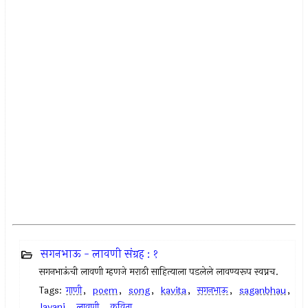
सगनभाऊ - लावणी संग्रह : १
सगनभाऊंची लावणी म्हणजे मराठी साहित्याला पडलेले लावण्यरूप स्वप्नच.
Tags:
गाणी
,
poem
,
song
,
kavita
,
सगनभाऊ
,
saganbhau
,
lavani
,
लावणी
,
कविता