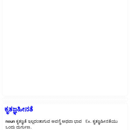
ಕೃತಜ್ಞಹೀನತೆ
noun
ಕೃತಜ್ಞತೆ ಇಲ್ಲದಂತಾಗುವ ಅವಸ್ಥೆ ಅಥವಾ ಭಾವ Ex.
ಕೃತಜ್ಞಹೀನತೆಯು
ಒಂದು ದುರ್ಗುಣ.