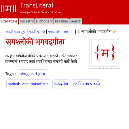
TransLiteral
A Nonprofit Public Service Initiative.
Literature
Ancestry
Dictionary
Prashna
Search
|
|
|
समश्लोकी भगवद्‌गीता
मराठी मुख्य सूची
मराठी पुस्तके
समश्लोकी भगवद्‌गीता
समश्लोकी भगवद्‌गीता
संस्कृत भाषेतील गीतेचे पद्यरूपात मराठी भाषेत रूपांतर
करण्याचे अवघड कार्य सदाशिवराव परांजपे यांनी केले.
Tags
:
bhagavad gita
sadashivrao paranjape
भगवद्‌गीता
सदाशिवराव परांजपे