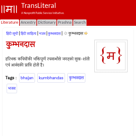
TransLiteral
A Nonprofit Public Service Initiative.
Literature
Ancestry
Dictionary
Prashna
Search
|
|
|
|
कुम्भनदास
हिंदी सूची
हिंदी साहित्य
भजन
कुम्भनदास
कुम्भनदास
हरिभक्त कवियोंकी भक्तिपूर्ण रचनाओंसे जगत्‌को सुख-शांती
एवं आनंदकी प्राप्ति होती है।
Tags
:
bhajan
kumbhandas
कुम्भनदास
भजन