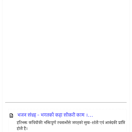
भजन संग्रह - भगतकौ कहा सीकरी काम ।...
हरिभक्त कवियोंकी भक्तिपूर्ण रचनाओंसे जगत्‌को सुख-शांती एवं आनंदकी प्राप्ति
होती है।