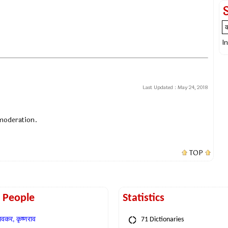
I
Last Updated :
May 24, 2018
 moderation.
TOP
t People
Statistics
वकर, कृष्णराव
71 Dictionaries