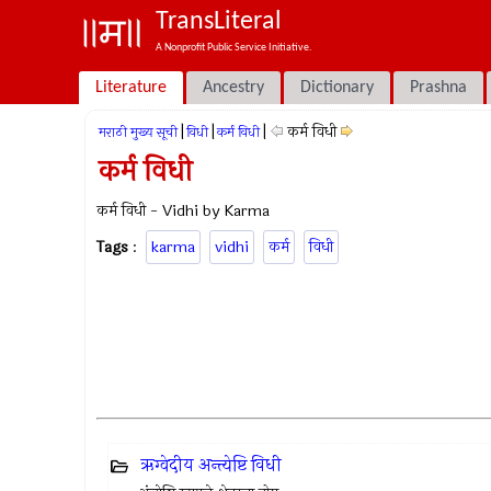
TransLiteral
A Nonprofit Public Service Initiative.
Literature
Ancestry
Dictionary
Prashna
|
|
|
कर्म विधी
मराठी मुख्य सूची
विधी
कर्म विधी
कर्म विधी
कर्म विधी - Vidhi by Karma
Tags
:
karma
vidhi
कर्म
विधी
ऋग्वेदीय अन्त्येष्टि विधी