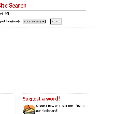
Site Search
nput language:
Suggest a word!
Suggest new words or meaning to
our dictionary!!