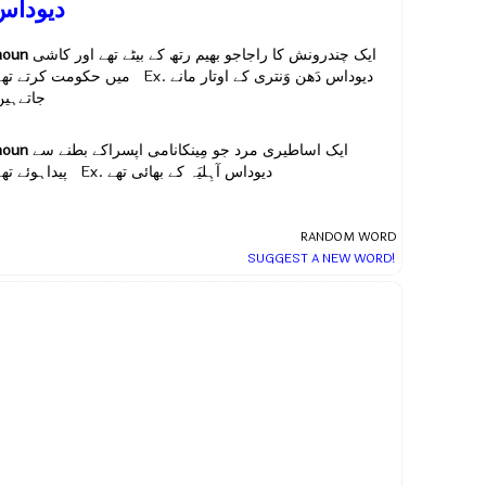
دیوداس
noun
ایک چندرونش کا راجاجو بھیم رتھ کے بیٹے تھے اور کاشی
دیوداس دَھن وَنتری کے اوتار مانے
میں حکومت کرتے تھے Ex.
جاتےہیں
noun
ایک اساطیری مرد جو مِینکانامی اپسراکے بطنے سے
دیوداس آہِلیَہ کے بھائی تھے
پیداہوئے تھے Ex.
RANDOM WORD
SUGGEST A NEW WORD!