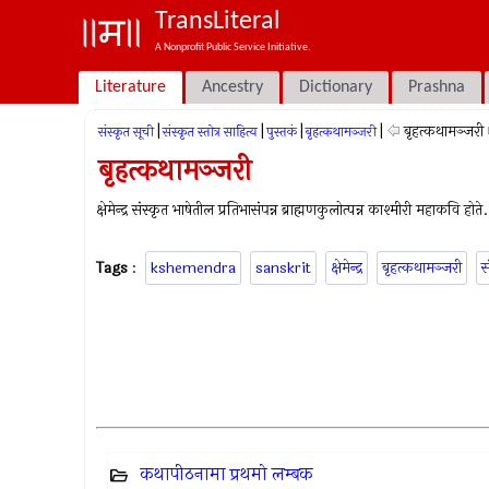
TransLiteral
A Nonprofit Public Service Initiative.
Literature
Ancestry
Dictionary
Prashna
|
|
|
|
बृहत्कथामञ्जरी
संस्कृत सूची
संस्कृत स्तोत्र साहित्य
पुस्तकं
बृहत्कथामञ्जरी
बृहत्कथामञ्जरी
क्षेमेन्द्र संस्कृत भाषेतील प्रतिभासंपन्न ब्राह्मणकुलोत्पन्न काश्मीरी महाकवि होते.
Tags
:
kshemendra
sanskrit
क्षेमेन्द्र
बृहत्कथामञ्जरी
स
कथापीठनामा प्रथमो लम्बक