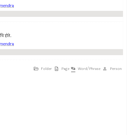
mendra
कवि होते.
mendra
Folder
Page
Word/Phrase
Person