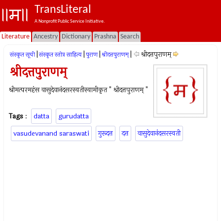
TransLiteral
A Nonprofit Public Service Initiative.
Literature
Ancestry
Dictionary
Prashna
Search
|
|
|
|
श्रीदत्तपुराणम्
संस्कृत सूची
संस्कृत स्तोत्र साहित्य
पुराण
श्रीदत्तपुराणम्
श्रीदत्तपुराणम्
श्रीमत्परमहंस वासुदेवानंदसरस्वतीस्वामीकृत " श्रीदत्तपुराणम् "
Tags
:
datta
gurudatta
vasudevanand saraswati
गुरूदत्त
दत्त
वासुदेवानंदसरस्वती