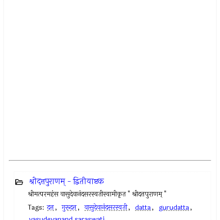
श्रीदत्तपुराणम् - द्वितीयाष्टक
श्रीमत्परमहंस वासुदेवानंदसरस्वतीस्वामीकृत " श्रीदत्तपुराणम् "
Tags:
दत्त
,
गुरूदत्त
,
वासुदेवानंदसरस्वती
,
datta
,
gurudatta
,
vasudevanand saraswati