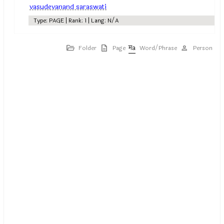
vasudevanand saraswati
Type: PAGE | Rank: 1 | Lang: N/A
Folder
Page
Word/Phrase
Person