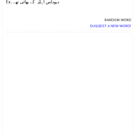
Ex.
دیوداس آہِلیَہ کے بھائی تھے
RANDOM WORD
SUGGEST A NEW WORD!