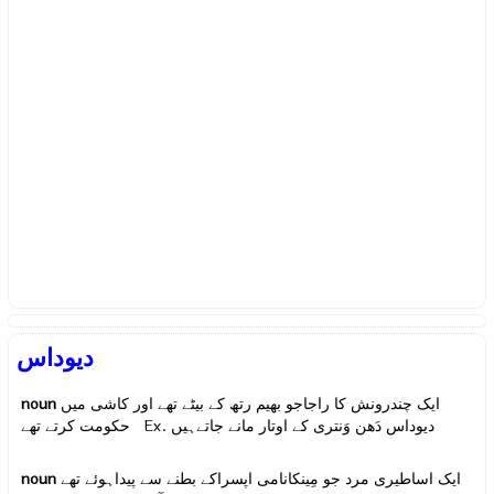
دیوداس
noun
ایک چندرونش کا راجاجو بھیم رتھ کے بیٹے تھے اور کاشی میں
دیوداس دَھن وَنتری کے اوتار مانے جاتےہیں
حکومت کرتے تھے Ex.
noun
ایک اساطیری مرد جو مِینکانامی اپسراکے بطنے سے پیداہوئے تھے