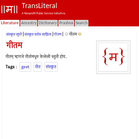
TransLiteral
A Nonprofit Public Service Initiative.
Literature
Ancestry
Dictionary
Prashna
Search
|
|
|
गीतम
संस्कृत सूची
संस्कृत स्तोत्र साहित्य
गीतम
गीतम
गीतम् म्हणजे गीतांमधून केलेली स्तुती होय.
Tags
:
geet
गीत
संस्कृत