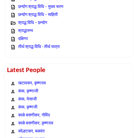
छन्दोग श्राद्ध विधि – मुख्य चरण
छन्दोग श्राद्ध विधि – माहिती
श्राद्ध विधि – छन्दोग
श्राद्धारम्भ
दक्षिणा
तीर्थ श्राद्ध विधि - तीर्थ यात्रा
Latest People
खटावकर, कृष्णराव
कंक, कृष्णाजी
कंक, येसाजी
कंक, कृष्णजी
काळे बसणीकर, गोविंद
काळे बसणीकर, कृष्णराव
कोल्हटकर, बळवंत