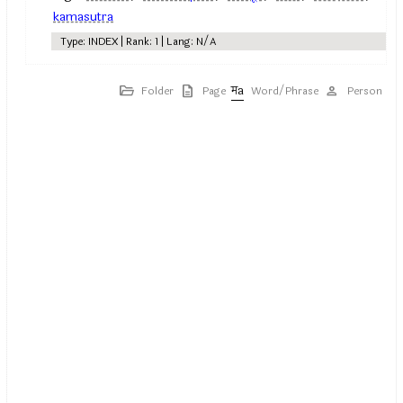
kamasutra
Type: INDEX | Rank: 1 | Lang: N/A
Folder
Page
Word/Phrase
Person