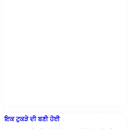
ਇਕ ਟੁਕੜੇ ਦੀ ਬਣੀ ਹੋਈ