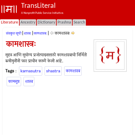
TransLiteral
A Nonprofit Public Service Initiative.
Literature
Ancestry
Dictionary
Prashna
Search
|
|
|
कामशास्त्रः
संस्कृत सूची
शास्त्रः
कामशास्त्रः
कामशास्त्रः
सुदृढ आणि सुयोग्य प्रजोत्पादनासाठी कामशास्त्राची निर्मिती
ऋषीमुनींनी फार प्राचीन काळी केली आहे.
Tags
:
kamasutra
shastra
कामशास्त्र
कामसूत्र
शास्त्र