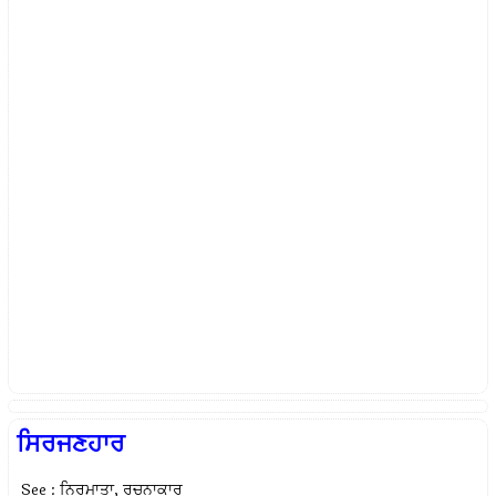
ਸਿਰਜਣਹਾਰ
See : ਨਿਰਮਾਤਾ, ਰਚਨਾਕਾਰ