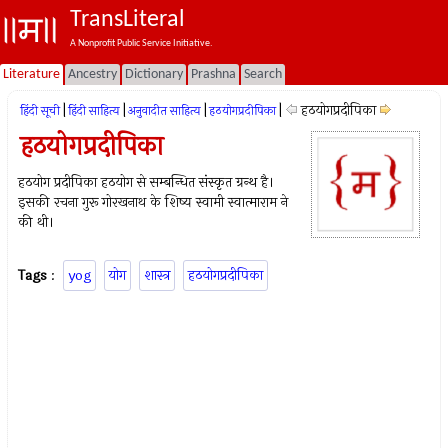
TransLiteral
A Nonprofit Public Service Initiative.
Literature
Ancestry
Dictionary
Prashna
Search
|
|
|
|
हठयोगप्रदीपिका
हिंदी सूची
हिंदी साहित्य
अनुवादीत साहित्य
हठयोगप्रदीपिका
हठयोगप्रदीपिका
हठयोग प्रदीपिका हठयोग से सम्बन्धित संस्कृत ग्रन्थ है।
इसकी रचना गुरू गोरखनाथ के शिष्य स्वामी स्वात्माराम ने
की थी।
Tags
:
yog
योग
शास्त्र
हठयोगप्रदीपिका