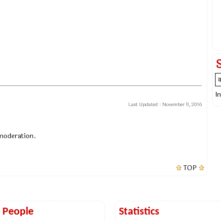
I
Last Updated :
November 11, 2016
 moderation.
TOP
t People
Statistics