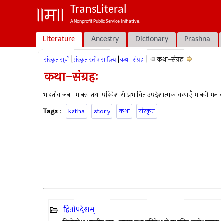
TransLiteral
A Nonprofit Public Service Initiative.
Literature
Ancestry
Dictionary
Prashna
|
|
|
कथा-संग्रहः
संस्कृत सूची
संस्कृत स्तोत्र साहित्य
कथा-संग्रहः
कथा-संग्रहः
भारतीय जन- मानस तथा परिवेश से प्रभावित उपदेशात्मक कथाएँ मानवी मन क
Tags
:
katha
story
कथा
संस्कृत
हितोपदेशम्