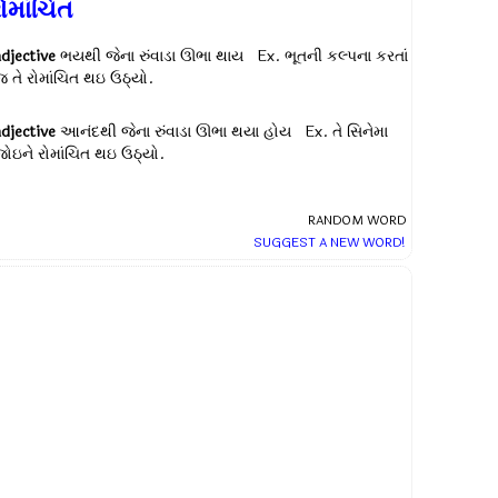
ોમાંચિત
adjective
ભયથી જેના રુંવાડા ઊભા થાય Ex.
ભૂતની કલ્પના કરતાં
જ તે રોમાંચિત થઇ ઉઠ્યો.
adjective
આનંદથી જેના રુંવાડા ઊભા થયા હોય Ex.
તે સિનેમા
જોઇને રોમાંચિત થઇ ઉઠ્યો.
RANDOM WORD
SUGGEST A NEW WORD!