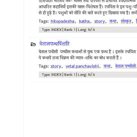
हितोपदेश भारतीय जन- मानस तथा परिवेश से प्रभावित उपदेशात्मक कथाए
आधारित कहानियाँ इसकी खास-विशेषता हैं। रचयिता ने इन पशु-पक्ष
से ही हुई है। पशुओं को नीति की बातें करते हुए दिखाया गया है। सभी 
Tags:
hitopadesha
,
katha
,
story
,
कथा
,
संस्कृत
,
Type: INDEX | Rank: 1 | Lang: N/A
वेतालपञ्चविंशति
बेताल पचीसी पच्चीस कथाओं से युक्त एक ग्रन्थ है । इसके रचयिता बेतालभ
ये कथायें राजा विक्रम की न्याय-शक्ति का बोध कराती हैं ।
Tags:
story
,
vetal panchavishi
,
कथा
,
बेताल पच्चीसी
Type: INDEX | Rank: 1 | Lang: N/A