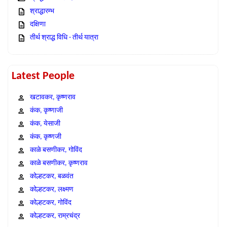
श्राद्धारम्भ
दक्षिणा
तीर्थ श्राद्ध विधि - तीर्थ यात्रा
Latest People
खटावकर, कृष्णराव
कंक, कृष्णाजी
कंक, येसाजी
कंक, कृष्णजी
काळे बसणीकर, गोविंद
काळे बसणीकर, कृष्णराव
कोल्हटकर, बळवंत
कोल्हटकर, लक्ष्मण
कोल्हटकर, गोविंद
कोल्हटकर, राम्रचंद्र