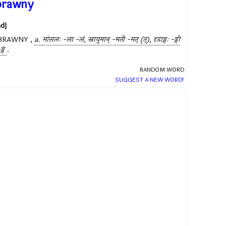
brawny
adj
BRAWNY ,
a.
मांसलः -ला -लं, स्नायुमान् -मती -मत् (त्), दृढाङ्गः -ङ्गी
्गं
.
RANDOM WORD
SUGGEST A NEW WORD!