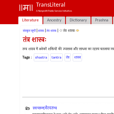
TransLiteral
A Nonprofit Public Service Initiative.
Literature
Ancestry
Dictionary
Prashna
|
|
|
तंत्र शास्त्रः
संस्कृत सूची
शास्त्रः
तंत्र शास्त्रः
तंत्र शास्त्रः
तन्त्र शास्त्र में अनेकों शक्तियों की उपासना और साधना का रहस्य बतलाया गय
Tags
:
shastra
tantra
तंत्र
शास्त्र
स्वच्छन्दभैरवतन्त्र