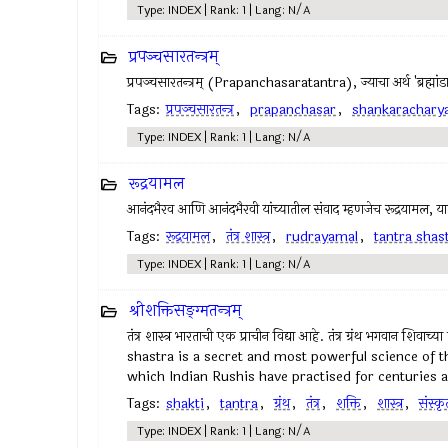
Type: INDEX | Rank: 1 | Lang: N/A
प्रपञ्चसारतन्त्रम्
प्रपञ्चसारतन्त्रम् (Prapanchasaratantra), ज्याचा अर्थ 'ब्रह्मां
Tags:
प्रपञ्चसारतन्त्र
,
prapanchasar
,
shankarachary
Type: INDEX | Rank: 1 | Lang: N/A
रूद्रयामल
आनंदभैरव आणि आनंदभैरवी यांच्यातील संवाद म्हणजेच रूद्रयामल, यात क
Tags:
रूद्रयामल
,
तंत्र शास्त्र
,
rudrayamal
,
tantra shas
Type: INDEX | Rank: 1 | Lang: N/A
श्रीशक्तिसङ्ग्मतन्त्रम्
तंत्र शास्त्र भारताची एक प्राचीन विद्या आहे. तंत्र ग्रंथ भगवान शि
shastra is a secret and most powerful science of th
which Indian Rushis have practised for centuries and
Tags:
shakti
,
tantra
,
ग्रंथ
,
तंत्र
,
शक्ति
,
शास्त्र
,
संस्कृ
Type: INDEX | Rank: 1 | Lang: N/A