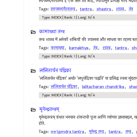
स्वच्छन्दभैरवतन्त्र हे एक असे तंत्र आहे, ज्यापासून प्रत्यक्ष भैरव मद
Tags:
स्वच्छन्दभैरवतन्त्र
,
tantra
,
shastra
,
शास्त्र
,
तंत्र
Type: INDEX | Rank: 1 | Lang: N/A
कामाख्या तन्त्र
तन्त्र शास्त्र में अनेकों शक्तियों की उपासना और साधना का रहस्य बत
Tags:
कामाख्या
,
kamakhya
,
तंत्र
,
शास्त्र
,
tantra
,
sh
Type: INDEX | Rank: 1 | Lang: N/A
ललितार्चन चंद्रिका
'ललितार्चन चंद्रिका' अर्थात्‍ 'लधुचंद्रिका पद्धति' या प्रसिद्ध रचना सु
Tags:
ललितार्चन चंद्रिका
,
lalitacharan chandrika
,
sha
Type: INDEX | Rank: 1 | Lang: N/A
मृगेन्द्रतन्त्रम्
मृगेन्द्रतन्त्रम् ग्रंथात भगवान शंकराची पूजा आणि त्यांच्या ज्ञानाबद्दल
होते.
Tags:
mrigendra tantra
,
मृगेन्द्र तन्त्र
,
tantra
,
तन्त्र
,