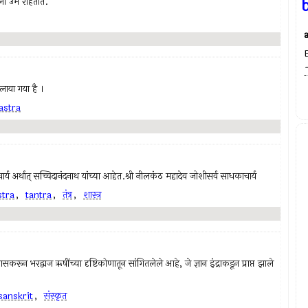
तीला उभे राहतात.
-ङ
लाया गया है ।
astra
ंदराचार्य अर्थात् सच्चिदानंदनाथ यांच्या आहेत.श्री नीलकंठ महादेव जोशीसर्व साधकाचार्य
stra
,
tantra
,
तंत्र
,
शास्त्र
, खासकरून भरद्वाज ऋषींच्या दृष्टिकोणातून सांगितलेले आहे, जे ज्ञान इंद्राकडून प्राप्त झाले
sanskrit
,
संस्कृत