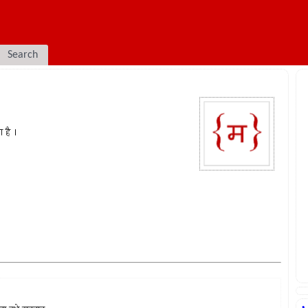
Search
ा है ।