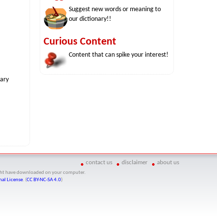
Suggest new words or meaning to
our dictionary!!
Curious Content
Content that can spike your interest!
nary
contact us
disclaimer
about us
might have downloaded on your computer.
al License
. (
CC BY-NC-SA 4.0
)