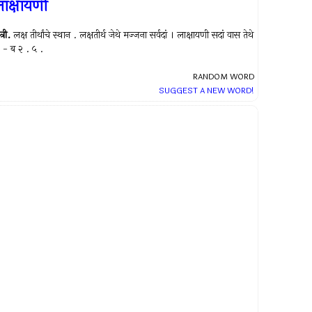
ाक्षायणी
त्री.
लक्ष तीर्थांचे स्थान . लक्षतीर्थ जेथे मज्जना सर्वदां । लाक्षायणी सदां वास तेथे
 - ब २ . ५ .
RANDOM WORD
SUGGEST A NEW WORD!