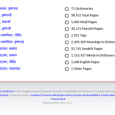
वकर, कृष्णराव
71 Dictionaries
 कृष्णाजी
58,915 Total Pages
, येसाजी
5,000 Hindi Pages
, कृष्णजी
30,121 Marathi Pages
े बसणीकर, गोविंद
2,921 Tags
े बसणीकर, कृष्णराव
2,309,309 Meanings in Dictio
्हटकर, बळवंत
22,745 Sanskrit Pages
्हटकर, लक्ष्मण
1,153,927 Words in Dictionary
्हटकर, गोविंद
1,048 English Pages
हटकर, राम्रचंद्र
1 Other Pages
s of Service
. If you disagree, please close your browser immediately and remove all content that 
sLiteral
is licensed under a
Creative Commons Attribution-NonCommercial-ShareAlike 4.0 Internation
©
TransLiteral
[TransPortlets v
15.5.121
]