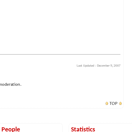
Last Updated :
December 11, 2007
 moderation.
TOP
t People
Statistics