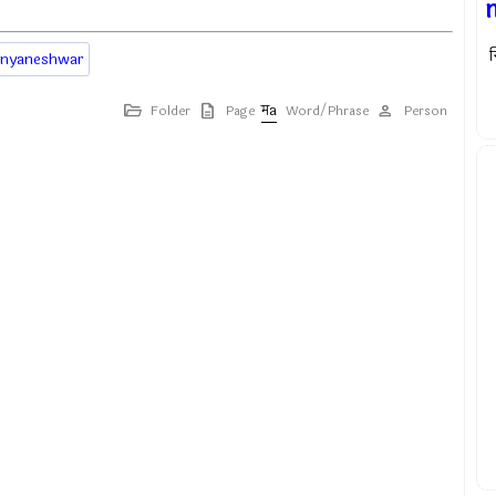
स
nyaneshwar
Folder
Page
Word/Phrase
Person