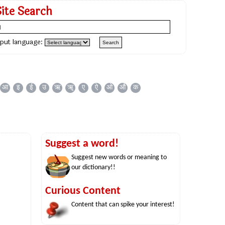
Site Search
nput language:
आ
इ
ई
उ
ऋ
ॠ
ए
ऐ
ओ
औ
क
Suggest a word!
Suggest new words or meaning to
our dictionary!!
Curious Content
Content that can spike your interest!