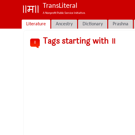
TransLiteral
A Nonprofit Public Service Initiative.
Literature
Ancestry
Dictionary
Prashna
Tags starting with ॥
॥