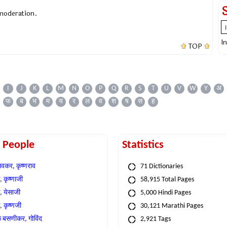
 moderation.
I
TOP
I
J
K
L
M
N
O
P
Q
R
S
T
U
V
W
Y
अ
फ
ब
भ
म
य
र
ल
व
श
ष
स
ह
t People
Statistics
वकर, कृष्णराव
71 Dictionaries
 कृष्णाजी
58,915 Total Pages
, येसाजी
5,000 Hindi Pages
, कृष्णजी
30,121 Marathi Pages
े बसणीकर, गोविंद
2,921 Tags