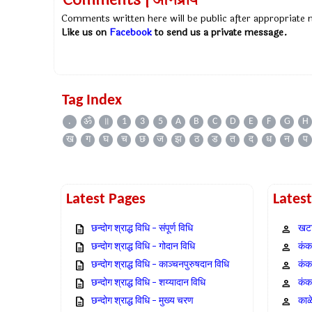
Comments | अभिप्राय
Comments written here will be public after appropriate
Like us on
Facebook
to send us a private message.
Tag Index
.
ॐ
॥
1
3
5
A
B
C
D
E
F
G
H
ख
ग
घ
च
छ
ज
झ
ठ
ड
त
द
ध
न
प
Latest Pages
Lates
छन्दोग श्राद्ध विधि – संपूर्ण विधि
खटा
छन्दोग श्राद्ध विधि – गोदान विधि
कंक,
छन्दोग श्राद्ध विधि – काञ्चनपुरुषदान विधि
कंक
छन्दोग श्राद्ध विधि – शय्यादान विधि
कंक
छन्दोग श्राद्ध विधि – मुख्य चरण
काळ