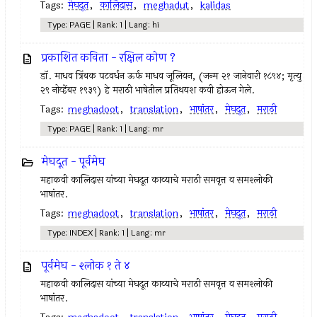
Tags:
मेघदूत
,
कालिदास
,
meghadut
,
kalidas
Type: PAGE | Rank: 1 | Lang: hi
प्रकाशित कविता - रक्षिल कोण ?
डॉ. माधव त्रिंबक पटवर्धन ऊर्फ माधव जूलियन, (जन्म २१ जानेवारी १८९४; मृत्यु
२९ नोव्हेंबर १९३९) हे मराठी भाषेतील प्रतिथयश कवी होऊन गेले.
Tags:
meghadoot
,
translation
,
भाषांतर
,
मेघदूत
,
मराठी
Type: PAGE | Rank: 1 | Lang: mr
मेघदूत - पूर्वमेघ
महाकवी कालिदास यांच्या मेघदूत काव्याचे मराठी समवृत्त व समश्लोकी
भाषांतर.
Tags:
meghadoot
,
translation
,
भाषांतर
,
मेघदूत
,
मराठी
Type: INDEX | Rank: 1 | Lang: mr
पूर्वमेघ - श्लोक १ ते ४
महाकवी कालिदास यांच्या मेघदूत काव्याचे मराठी समवृत्त व समश्लोकी
भाषांतर.