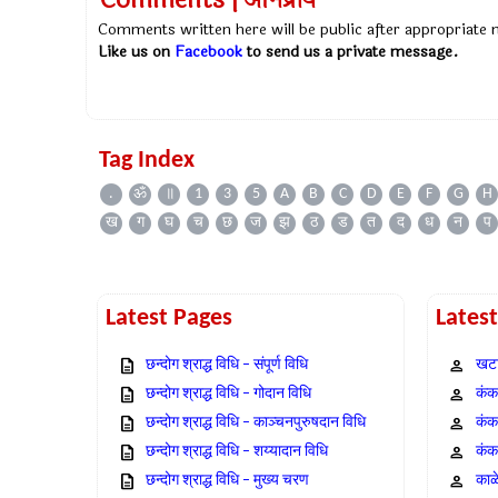
Comments | अभिप्राय
Comments written here will be public after appropriate
Like us on
Facebook
to send us a private message.
Tag Index
.
ॐ
॥
1
3
5
A
B
C
D
E
F
G
H
ख
ग
घ
च
छ
ज
झ
ठ
ड
त
द
ध
न
प
Latest Pages
Lates
छन्दोग श्राद्ध विधि – संपूर्ण विधि
खटा
छन्दोग श्राद्ध विधि – गोदान विधि
कंक,
छन्दोग श्राद्ध विधि – काञ्चनपुरुषदान विधि
कंक
छन्दोग श्राद्ध विधि – शय्यादान विधि
कंक
छन्दोग श्राद्ध विधि – मुख्य चरण
काळ