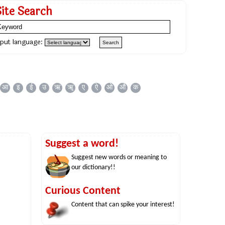
Site Search
nput language:
आ
इ
ई
उ
ऋ
ॠ
ए
ऐ
ओ
औ
क
Suggest a word!
Suggest new words or meaning to
our dictionary!!
Curious Content
Content that can spike your interest!