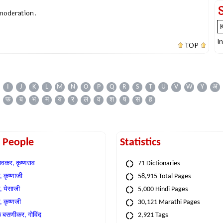
 moderation.
I
TOP
I
J
K
L
M
N
O
P
Q
R
S
T
U
V
W
Y
अ
फ
ब
भ
म
य
र
ल
व
श
ष
स
ह
t People
Statistics
वकर, कृष्णराव
71 Dictionaries
 कृष्णाजी
58,915 Total Pages
, येसाजी
5,000 Hindi Pages
, कृष्णजी
30,121 Marathi Pages
े बसणीकर, गोविंद
2,921 Tags