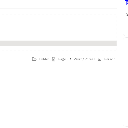
त
S
Folder
Page
Word/Phrase
Person