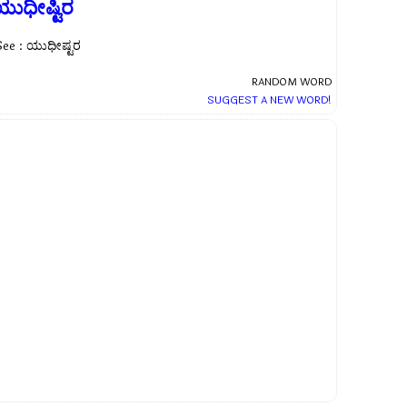
ಯುಧೀಷ್ಟಿರ
See : ಯುಧೀಷ್ಟರ
RANDOM WORD
SUGGEST A NEW WORD!