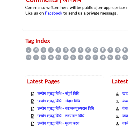
Comments | अभिप्राय
Comments written here will be public after appropriate
Like us on
Facebook
to send us a private message.
Tag Index
.
ॐ
॥
1
3
5
A
B
C
D
E
F
G
H
ख
ग
घ
च
छ
ज
झ
ठ
ड
त
द
ध
न
प
Latest Pages
Lates
छन्दोग श्राद्ध विधि – संपूर्ण विधि
खटा
छन्दोग श्राद्ध विधि – गोदान विधि
कंक,
छन्दोग श्राद्ध विधि – काञ्चनपुरुषदान विधि
कंक
छन्दोग श्राद्ध विधि – शय्यादान विधि
कंक
छन्दोग श्राद्ध विधि – मुख्य चरण
काळ