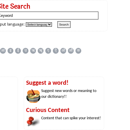
Site Search
nput language:
आ
इ
ई
उ
ऋ
ॠ
ए
ऐ
ओ
औ
क
Suggest a word!
Suggest new words or meaning to
our dictionary!!
Curious Content
Content that can spike your interest!