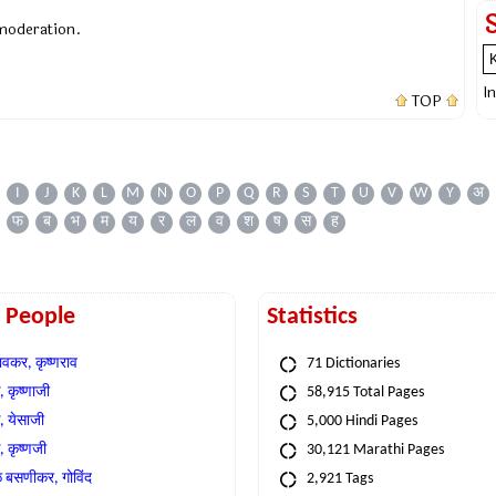
 moderation.
I
TOP
I
J
K
L
M
N
O
P
Q
R
S
T
U
V
W
Y
अ
फ
ब
भ
म
य
र
ल
व
श
ष
स
ह
t People
Statistics
वकर, कृष्णराव
71 Dictionaries
 कृष्णाजी
58,915 Total Pages
, येसाजी
5,000 Hindi Pages
, कृष्णजी
30,121 Marathi Pages
े बसणीकर, गोविंद
2,921 Tags