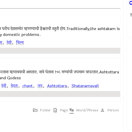
यास घरीच देवासमोर म्हणण्याची ईश्वराची स्तुती होय.Traditionally,the ashtakam is
ny domestic problems.
ता
,
देवी
,
बिल्व
प करताना म्हणावयाची असतात. नावे घेताना १०८ मण्यांची जपमाळ वापरतात.Ashtottara
 and Godess
,
देवी
,
देवता
,
chant
,
जप
,
Ashtottara
,
Shatanamavali
Folder
Page
Word/Phrase
Person