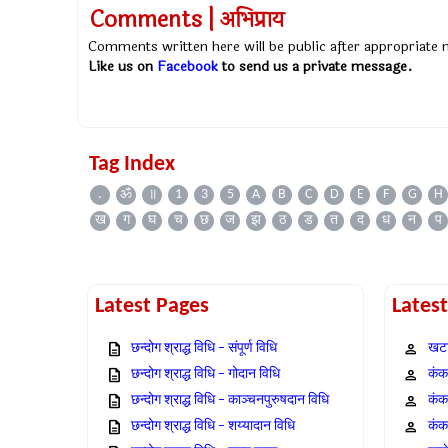
Comments | अभिप्राय
Comments written here will be public after appropriate
Like us on
Facebook
to send us a private message.
Tag Index
.
ॐ
॥
1
3
5
A
B
C
D
E
F
G
H
ख
ग
घ
च
छ
ज
झ
ठ
ड
त
द
ध
न
प
Latest Pages
Lates
छन्दोग श्राद्ध विधि – संपूर्ण विधि
खटा
छन्दोग श्राद्ध विधि – गोदान विधि
कंक,
छन्दोग श्राद्ध विधि – काञ्चनपुरुषदान विधि
कंक
छन्दोग श्राद्ध विधि – शय्यादान विधि
कंक