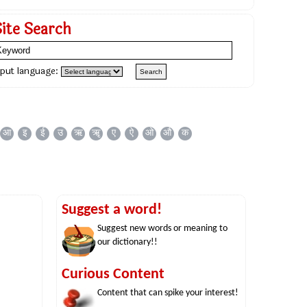
Site Search
nput language:
आ
इ
ई
उ
ऋ
ॠ
ए
ऐ
ओ
औ
क
Suggest a word!
Suggest new words or meaning to
our dictionary!!
Curious Content
Content that can spike your interest!