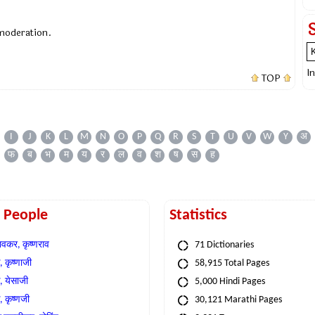
 moderation.
I
TOP
I
J
K
L
M
N
O
P
Q
R
S
T
U
V
W
Y
अ
फ
ब
भ
म
य
र
ल
व
श
ष
स
ह
t People
Statistics
वकर, कृष्णराव
71 Dictionaries
 कृष्णाजी
58,915 Total Pages
, येसाजी
5,000 Hindi Pages
, कृष्णजी
30,121 Marathi Pages