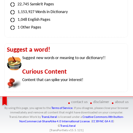
22,745 Sanskrit Pages
1,153,927 Words in Dictionary
1,048 English Pages
1 Other Pages
Suggest a word!
Suggest new words or meaning to our dictionary!!
Curious Content
Content that can spike your interest!
contact us
disclaimer
about us
By using this page, you agree to the
Terms of Service
. If you disagree, please close your browser
immediately and remove all content that might have downloaded on your computer.
TransLiteration Work
by
TransLiteral
is licensed under a
Creative Commons Attribution-
NonCommercial-ShareAlike 4.0 International License
. (
CC BY-NC-SA 4.0
)
©
TransLiteral
[TransPortlets v
15.5.121
]