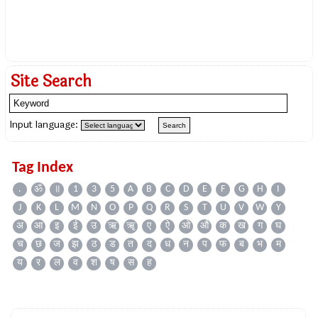
Site Search
Input language:
Tag Index
.
ॐ
॥
1
3
5
A
B
C
D
E
F
G
H
I
J
K
L
M
N
O
P
Q
R
S
T
U
V
W
Y
अ
आ
इ
ई
उ
ऋ
ॠ
ए
ऐ
ओ
औ
क
ख
ग
घ
च
छ
ज
झ
ठ
ड
त
द
ध
न
प
फ
ब
भ
म
य
र
ल
व
श
ष
स
ह