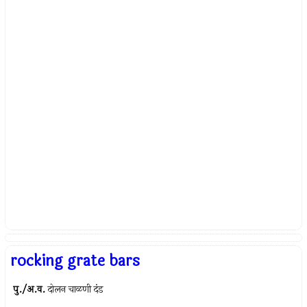
rocking grate bars
पु./अ.व.
दोलन चाळणी दंड