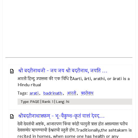
श्री बदरीनाथजी - जय जय श्री बदरीनाथ, जयति ...
आरती हिन्दू उपासना की एक विधि हैAarti, ãrti, arathi, or ãrati is a
Hindu ritual
Tags:
arati
,
badrinath
,
आरती
,
बदरीनाथ
Type: PAGE | Rank: 1 | Lang: hi
श्रीबदरीनाथाष्टकम् - भू-वैकुण्ठ-कृतं वासं देवद...
देवी देवतांची अष्टके, आजारपण किंवा कांही घरगुती त्रास होत असल्यास घरीच
देवासमोर म्हणण्याची ईश्वराची स्तुती होय.Traditionally,the ashtakam is
recited in homes, when some one has health or any